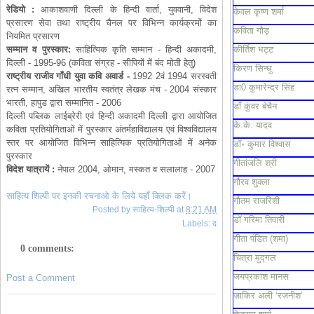
रेडियो
:
आकाशवाणी दिल्ली के हिन्दी वार्ता, युववानी, विदेश
केवल कृष्ण शर्मा
प्रसारण सेवा तथा राष्ट्रीय चैनल पर विभिन्न कार्यक्रमों का
कविता गौड़
नियमित प्रसारण
सम्मान
व
पुरस्कार
:
साहित्यिक कृति सम्मान - हिन्दी अकादमी,
कीर्तिश भट्ट
दिल्ली - 1995-96 (कविता संग्रह - सीपियों में बंद मोती हेतु)
किरण सिन्धु
राष्ट्रीय
राजीव
गाँधी
युवा
कवि
अवार्ड
-
1992 2वं 1994 सरस्वती
डा0 कुमारेन्द्र सिंह
रत्न सम्मान, अखिल भारतीय स्वतंत्र लेखक मंच - 2004 संस्कार
भारती, हापुड द्वारा सम्मानित - 2006
डाँ कुंवर बेचैन
दिल्ली पब्लिक लाईब्रेरी एवं हिन्दी अकादमी दिल्ली द्वारा आयोजित
के.के. यादव
कविता प्रतियोगिताओं में पुरस्कार अंतर्महाविद्यालय एवं विश्वविद्यालय
स्तर पर आयोजित विभिन्न साहित्यिक प्रतियोगिताओं में अनेक
डॉ॰ कुमार विश्वास
पुरस्कार
गीतांजलि श्री
विदेश
यात्रायें
:
नेपाल 2004, ओमान, मस्कत व सलालाह - 2007
गौरव शुक्ला
साहित्य शिल्पी पर इनकी रचनाओ के लिये यहाँ क्लिक करें।
गौतम राजरिशी
Posted by
साहित्य-शिल्पी
at
8:21 AM
डॉ गरिमा तिवारी
Labels:
द
गीता पंडित (शमा)
0 comments:
चित्रा मुद्गल
जयप्रकाश मानस
Post a Comment
ज़ाकिर अली ‘रजनीश’