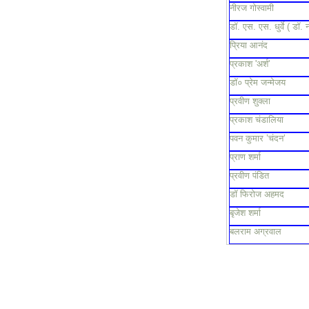
नीरज गोस्वामी
डॉ. एस. एस. धुर्वे ( डॉ. 
प्रिया आनंद
प्रकाश 'अर्श'
डॉ० प्रेम जन्मेजय
प्रवीण शुक्ला
प्रकाश चंडालिया
पवन कुमार ’चंदन’
प्राण शर्मा
प्रवीण पंडित
डॉ फिरोज अहमद
बृजेश शर्मा
बलराम अग्रवाल