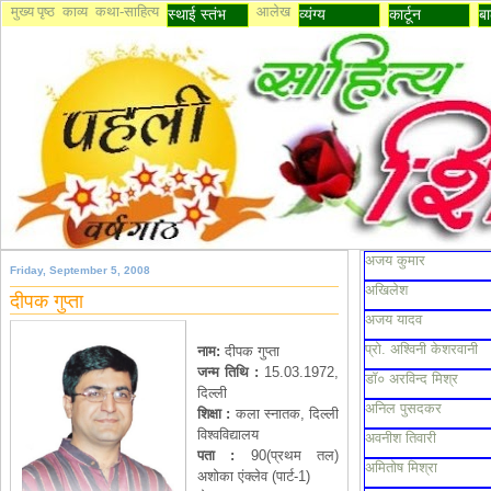
मुख्य पृष्ठ
काव्य
कथा-साहित्य
आलेख
स्थाई स्तंभ
व्यंग्य
कार्टून
बा
अजय कुमार
Friday, September 5, 2008
अखिलेश
दीपक गुप्ता
अजय यादव
प्रो. अश्विनी केशरवानी
नाम
:
दीपक गुप्ता
जन्म
तिथि
:
15.03.1972,
डॉ० अरविन्द मिश्र
दिल्ली
अनिल पुसदकर
शिक्षा
:
कला स्नातक, दिल्ली
विश्वविद्यालय
अवनीश तिवारी
पता
:
90(प्रथम तल)
अमितोष मिश्रा
अशोका एंक्लेव (पार्ट-1)