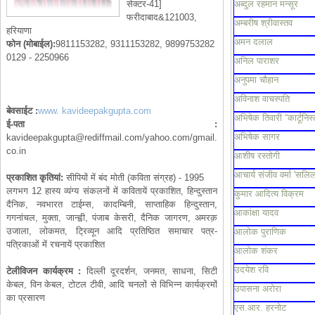
सेक्टर-41]
अब्दुल रहमान मन्सूर
फरीदाबाद&121003,
अम्बरीष श्रीवास्तव
हरियाणा
अमन दलाल
फोन
(
मोबाईल
):
9811153282, 9311153282, 9899753282
0129 - 2250966
अनिल पाराशर
अनुपमा चौहान
अविनाश वाचस्पति
बेवसाईट
:
www. kavideepakgupta.com
अभिषेक तिवारी “कार्टूनिस्
ई
-
पता
:
अभिषेक सागर
kavideepakgupta@rediffmail.com
/yahoo.com/gmail.
co.in
आशीष रस्तोगी
आचार्य संजीव वर्मा 'सलिल
प्रकाशित
कृतियां
:
सीपियों में बंद मोती (कविता संग्रह) - 1995
लगभग 12 हास्य व्यंग्य संकलनों में कवितायें प्रकाशित, हिन्दुस्तान
कुमार आदित्य विक्रम
दैनिक, नवभारत टाईम्स, कादम्बिनी, साप्ताहिक हिन्दुस्तान,
आकांक्षा यादव
गगनांचल, मुक्ता, जान्ह्वी, पंजाब केसरी, दैनिक जागरण, अमरक़
उजाला, लोकमत, ट्रिव्यून आदि प्रतिष्ठित समाचार पत्र-
आलोक पुराणिक
पत्रिकाओं में रचनायें प्रकाशित
आलोक शंकर
उदयेश रवि
टेलीविजन
कार्यक्रम
:
दिल्ली दूरदर्शन, जनमत, साधना, सिटी
केबल, विन केबल, टोटल टीवी, आदि चनलों से विभिन्न कार्यक्रमों
उपासना अरोरा
का प्रसारण
एस.आर. हरनोट