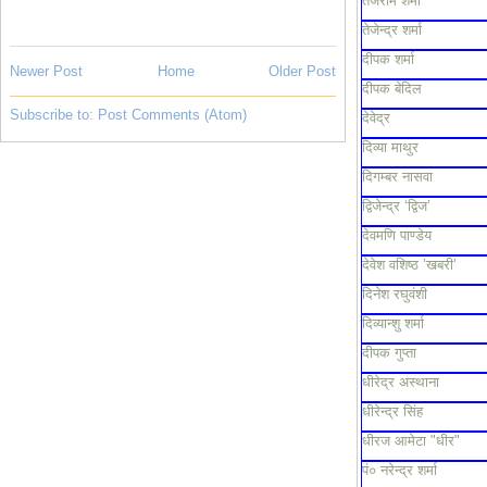
तेजराम शर्मा
तेजेन्द्र शर्मा
दीपक शर्मा
Newer Post
Home
Older Post
दीपक बेदिल
Subscribe to:
Post Comments (Atom)
देवेद्र
दिव्या माथुर
दिगम्बर नासवा
द्विजेन्द्र ‘द्विज’
देवमणि पाण्डेय
देवेश वशिष्ठ ’खबरी’
दिनेश रघुवंशी
दिव्यान्शु शर्मा
दीपक गुप्ता
धीरेद्र अस्थाना
धीरेन्द्र सिंह
धीरज आमेटा "धीर"
पं० नरेन्द्र शर्मा