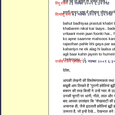
कैसे यह भी बताते तो अच्छा रहता।
रितु रंजन
२३ नवम्बर २००९ ६:३५ PM
इतनी सुन्दर भाषा में इतिहास जीवंत करने
दिव्यांशु शर्मा
२३ नवम्बर २००९ ६:३५ PM
bahut badhiyaa prastuti khabri 
khabarein nikal kar laaye.. bad
vritaant mein jaan foonki hai..
ko apne saamne mahsoos karega
rajasthan pahle bhi gaya par 
kahaniyo ne ek alag hi laalsa ut
agli baar kahin jayein to humei
chelengay..:-)
राजीव रंजन प्रसाद
२३ नवम्बर २००९ ६:
देवेश,
आपकी लेखनी की विश्लेषणात्मकता तथा प्
बखूबी आप लिखते हैं "पुरानी हवेलियां बूढ
बचपन की तरह किसी ने उन्हें प्यार से उ
उनकी चुनरी पर धानी, नीले, लाल और चटख
बाद आपका उपसंहार कि "शेखावाटी की हवेल
अचानक ही, जैसे इठलाती हवेलियां बूढ़ी हो
ज़रूरत है. जो इन्हें देखे... देखभाल