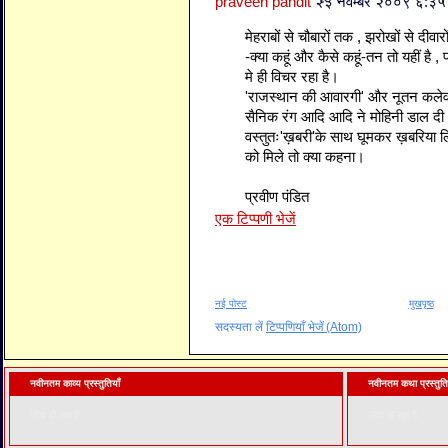
praveen pandit
२३ नवम्बर २००९ ६:३
मेहराबों से चौबारों तक , झरोखों से दीवा
-क्या कहूं और कैसे कहूं-तन तो यहीं ह
मे ही विचर रहा है।
'राजस्थान की आवारगी' और नूतन कलेवर क
सैनिक रंग आदि आदि ने मोहिनी डाल द
वस्तुतः'ख़बरी'के साथ घूमकर ख़बरिया ल
को मिले तो क्या कहना।
प्रवीण पंडित
एक टिप्पणी भेजें
नई पोस्ट
मुखपृष्ठ
सदस्यता लें
टिप्पणियाँ भेजें (Atom)
नवीनतम काव्य प्रस्तुतियाँ
नवीनतम कथा प्रस्तुति
लोड हो रहा है. . .
लोड हो रहा है. . .