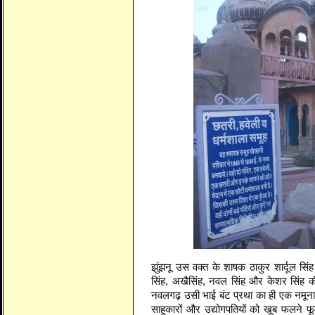
झुंझनू उस वक्त के शाषक ठाकुर शार्दूल सिंह 
सिंह, अखैसिंह, नवल सिंह और केशर सिंह की
नवलगढ़ उसी भाई बंट प्रथा का ही एक नमूना ह
साहूकारों और उद्योगपतियों को खूब फलने फू