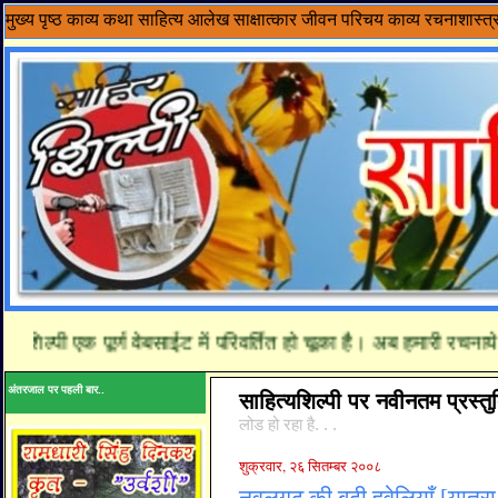
मुख्य पृष्ठ
काव्य
कथा साहित्य
आलेख
साक्षात्कार
जीवन परिचय
काव्य रचनाशास्त्
 एक पूर्ण वेबसाईट में परिवर्तित हो चूका है। अब हमारी रचनाये यहाँ प
अंतरजाल पर पहली बार..
साहित्यशिल्पी पर नवीनतम प्रस्तुत
लोड हो रहा है. . .
शुक्रवार, २६ सितम्बर २००८