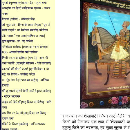
सुराही (मुक्तक श्रंखला - 3) - प्राण शर्मा
अपभ्रंश का हिन्दी साहित्य पर प्रभाव - अजय
यादव
निजात [कविता] - धीरेन्द्र सिंह
डॉ. सुधा ओम ढींगरा के काव्य संग्रह '' धूप से
रूठी चांदनी '' का विमोचन समारोह अमेरिका
और भारत में एक साथ [साहित्य समाचार]
कुछ मुक्तक - डॉ. वेद व्यथित
परिसंख्या अलंकार [काव्य का रचना शास्त्र:
60] - आचार्य संजीव वर्मा "सलिल"
हिन्दी ग़ज़ल का इतिहास [भाग-1] - आर. पी.
शर्मा "महर्षि" {प्रस्तुति सौजन्य - देवी नागरानी}
आजादी की तीसरी लड़ाई [क्रांति दिवस (10
मई) पर विशेष] - रूपसिंह चंदेल
बम सूंघ लेता है [सप्ताह का कार्टून] - अभिषेक
तिवारी
माँ! तू हमको प्राणों से भी प्यारी है [बाल-कविता]
- महेंद्र भटनागर
ठाकुर द्वारे बैठी माँ [मातृ दिवस पर विशेष] - शशि
पाधा
हाथ सिर पर फेर माँ [मातृ दिवस पर विशेष] -
राजस्थान का शेखावाटी ‘ओपन आर्ट गैलेरी’ 
दीपक शर्मा
जिलों को मिलाकर एक शब्द में ‘शेखावाटी’ क
मंदिरों के चिराग [कविता] - अनिल पराशर
झुंझनू जिले का नवलगढ़, हर सुबह सूरज से रं
{मासूम शायर}