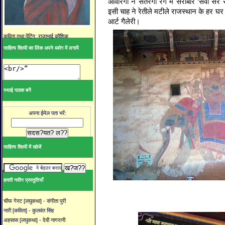
आवारगी ने सतरंगी रंग में सराबोर ‘सवा सेर 
इसी चाह ने रेतीले मटीले राजस्थान के हर घर
आर्ट गैलेरी।
कविता तथा पेंटिंग: राजाभाई कौशिक
साहित्य शिल्पी का लिंक अपने ब्ळोग में लगायें
स्थाई पाठक बनें
अपना ईमेल पता भरें:
साहित्य शिल्पी में खोजें
हमारी नवीन प्रस्तुतियाँ
चीफ गेस्ट [लघुकथा] - संगीता पुरी
नारी [कविता] - कुलवंत सिंह
अहसास [लघुकथा] - देवी नागरानी