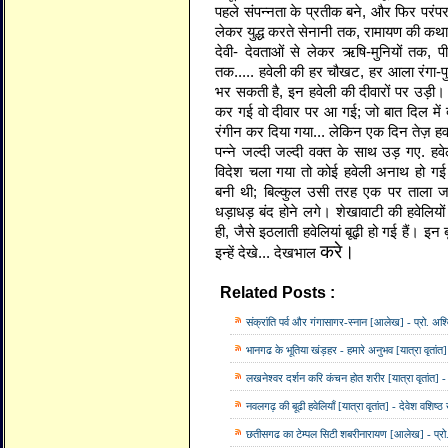
पहले संपन्नता के प्रतीक बने, और फिर परंप
लेकर युद्ध करते सेनानी तक, रामायण की कथ
देवी- देवताओं से लेकर ऋषि-मुनियों तक, प
तक..... हवेली की हर चौखट, हर आला रंगा-प
भर सकती है, इन हवेली की दीवारों पर उड़ी
कर गई वो दीवार पर आ गई; जो बात दिल में द
रंगीन कर दिया गया... लेकिन एक दिन तेज़ ह
पन्ने जल्दी जल्दी वक्त के साथ उड़ गए. हवेल
विदेश चला गया तो कोई हवेली अनाथ हो गई
बनी थी; बिल्कुल उसी तरह एक पर ताला जड़
धड़ाधड़ बंद होने लगे। शेखावाटी की हवेलियो
ही, जैसे इठलाती हवेलियां बूढ़ी हो गई हैं। इन 
करे
।
इन्हें देखे... देखभाल
Related Posts :
आलेख,
देवेश वशिष्ठ 'खबरी'
संक्रांति पर्व और गंगासागर-स्नान [आलेख] - प्रो. अश्
भानगढ के भूतिया खंड़हर - हमारे अनुभव [यात्रा वृतांत
लखनेश्वर दर्शन करि कंचन होत शरीर [यात्रा वृतांत] - 
नवलगढ़ की बूढी हवेलियाँ [यात्रा वृतांत] - देवेश वशिष्
छतीसगढ का टेम्पल सिटी शबरीनारायण [आलेख] - प्रो.