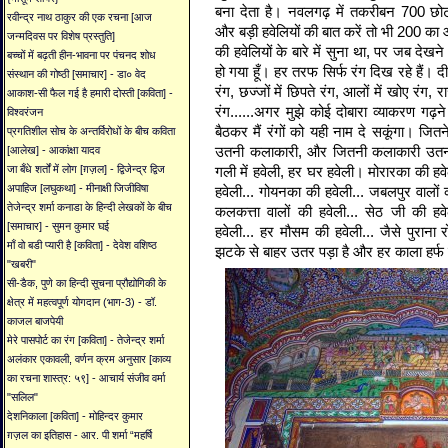
बना देता है। नवलगढ़ में तकरीबन 700 छोटी-
रवीन्द्र नाथ ठाकुर की एक रचना [आज
और बड़ी हवेलियों की बात करें तो भी 200 का
जन्मदिवस पर विशेष प्रस्तुति]
की हवेलियों के बारे में सुना था, पर जब देख
बच्चों में बढ़ती हीन-भावना पर पंचनद शोध
हो गया हूँ। हर तरफ सिर्फ रंग दिख रहे हैं। द
संस्थान की गोष्ठी [समाचार] - डा० वेद
रंग, छज्जों में छिपते रंग, आलों में खोए रंग, 
आकाश-सी फैल गई है हमारी दोस्ती [कविता] -
रंग......अगर मुझे कोई दोबारा व्याकरण गढ़ने
विश्वरंजन
बैठकर मैं रंगों को यही नाम दे सकूंगा। जितन
प्रगतिशील सोच के अन्तर्विरोधों के बीच कविता
उतनी कलाकारी, और जितनी कलाकारी उतनी कह
[आलेख] - आकांक्षा यादव
गली में हवेली, हर घर हवेली। मोरारका की हवेली
जा बँधे शर्तों में लोग [ग़ज़ल] - द्विजेन्द्र द्विज
अपाहिज [लघुकथा] - मीनाक्षी जिजीविषा
हवेली... गोयनका की हवेली... जबलपुर वालों क
तेजेन्द्र शर्मा कनाडा के हिन्दी लेखकों के बीच
कलकत्ता वालों की हवेली... सेठ जी की हवे
[समाचार] - सुमन कुमार घई
हवेली... हर मौसम की हवेली... जैसे पुराना 
माँ वो बडी प्यारी है [कविता] - देवेश वशिष्ठ
झटके से बाहर उतर पड़ा है और हर काला हर्
"खबरी"
सी-डैक, पुणे का हिन्दी सूचना प्रौद्योगिकी के
क्षेत्र में महत्वपूर्ण योगदान (भाग-3) - डॉ.
काजल बाजपेयी
मेरे पासपोर्ट का रंग [कविता] - तेजेन्द्र शर्मा
अलंकार एकावली, वर्णन क्रम अनुसार [काव्य
का रचना शास्त्र: ५९] - आचार्य संजीव वर्मा
"सलिल"
देशनिकाला [कविता] - मोहिन्दर कुमार
ग़ज़ल का इतिहास - आर. पी शर्मा “महर्षि