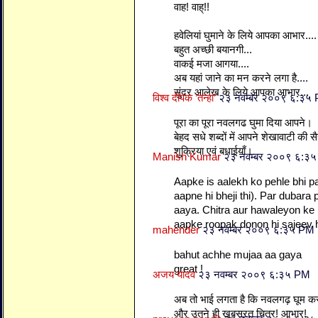
वाह! वाह्!!
हवेलियां घुमाने के लिये आपका आभार....
बहुत अच्छी बयानगी...
वाकई मजा आगया....
अब यहां जाने का मन करने लगा है....
सुंदर आलेख के लिये आपका आभार...
विश्व दीपक ’तन्हा’
२३ नवम्बर २००९ ६:३५
पूरा का पूरा नवलगढ घुमा दिया आपने।
बेहद सधे शब्दों में आपने शेखावाटी की 
शुक्रिया एवं बधाईयाँ।
Manish Kumar
२३ नवम्बर २००९ ६:३
Aapke is aalekh ko pehle bhi p
aapne hi bheji thi). Par dubara
aaya. Chitra aur hawaleyon ke 
aapke roopak donon hi sajeev h
mahender
२३ नवम्बर २००९ ६:३५ PM
bahut achhe mujaa aa gaya
great !
अजय यादव
२३ नवम्बर २००९ ६:३५ PM
अब तो भाई लगता है कि नवलगढ़ घूम कर 
और उतने ही खूबसूरत चित्र! आभार!