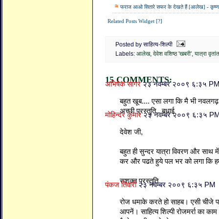
फराज आओ सितारे सफर के देखते हैं [आलेख] - कृष्ण
Related Posts Widget [?]
Posted by साहित्य-शिल्पी
Labels:
आलेख
,
देवेश वशिष्ठ 'खबरी'
,
यात्रा वृतां
15 COMMENTS:
अभिषेक सागर
२३ नवम्बर २००९ ६:३५ P
बहुत खूब.... एसा लगा कि मै भी नवलगढ़ क
अच्छी प्रस्तुति.. बधाई
मोहिन्दर कुमार
२३ नवम्बर २००९ ६:३५ P
देवेश जी,
बहुत ही सुन्दर यात्रा विवरण और साथ में
कर और पढते हुये पल भर को लगा कि हम भ
सशक्त प्रस्तुति
पंकज तिवारी
२३ नवम्बर २००९ ६:३५ PM
रोज धमाके करते हो साहब। एसी चीजे 
आपनें। साहित्य शिल्पी रोजमर्रा का काम