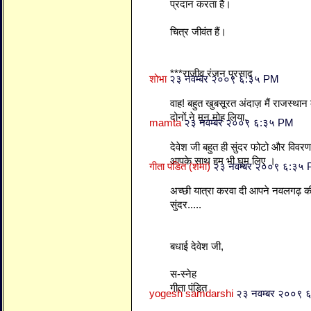
प्रदान करता है।
चित्र जीवंत हैं।
***राजीव रंजन प्रसाद
शोभा
२३ नवम्बर २००९ ६:३५ PM
वाह! बहुत खुबसूरत अंदाज़ मैं राजस्थान
दोनों ने मून मोह लिया.
mamta
२३ नवम्बर २००९ ६:३५ PM
देवेश जी बहुत ही सुंदर फोटो और विवरण
आपके साथ हम भी घूम लिए ।
गीता पंडित (शमा)
२३ नवम्बर २००९ ६:३५
अच्छी यात्रा करवा दी आपने नवलगढ़ की 
सुंदर.....
बधाई देवेश जी,
स-स्नेह
गीता पंडित
yogesh samdarshi
२३ नवम्बर २००९ 