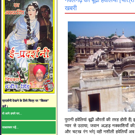
नवलगढ़ की बूढी हवेलियाँ [यात्रा 
खबरी
प्रदर्शनी देखने के लिये चित्र पर "क्लिक"
करें।
वो आये हमारे घर...
पुरानी हवेलियां बूढ़ी औरतों की तरह होती हैं
प्यार से उठाया; जवान अल्हड़ नक्काशियाँ 
साक्षात्कार पढ़ें...
और चटख रंग भरे| वही नशीली हवेलियाँ अब वह 