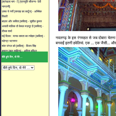
[श्रंखला भाग -7] [प्रस्तुति सौजन्य- देवी
नागरानी]
उफ्फ ये गर्मी [सप्ताह का कार्टून] - अभिषेक
तिवारी
बाज़ार और कविता [कविता] - सुशील कुमार
असली मालिक तो केवल मज़दूर है [कविता] -
दीपक शर्मा
मई दिवस : मानव-समता का त्योहार [कविता] -
नवलगढ़ के इस रंगमहल से जब दोबारा चेतना
महेन्द्र भटनागर
बनवाईं इतनी हवेलियां. एक ... एक जैसी... और य
शांत जंगल को [कविता] - विजय सिंह
बचपन [बाल साहित्य] - अमिता कौंदल
बीते हुये दिन, वो मेरे ...