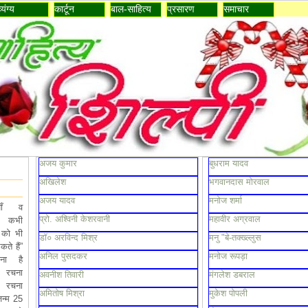
व्यंग्य
कार्टून
बाल-साहित्य
प्रसारण
समाचार
अजय कुमार
बुधराम यादव
अखिलेश
भगवानदास मोरवाल
अजय यादव
मनोज शर्मा
ियाँ व
प्रो. अश्विनी केशरवानी
महावीर अग्रवाल
हन कभी
 को भी
डॉ० अरविन्द मिश्र
मनु "बे-तक्ख्ल्लुस
ते हैं”
अनिल पुसदकर
मनोज रूपड़ा
ना है
 रचना
अवनीश तिवारी
मंगलेश डबराल
 रचना
अमितोष मिश्रा
मुकेश पोपली
न्म 25