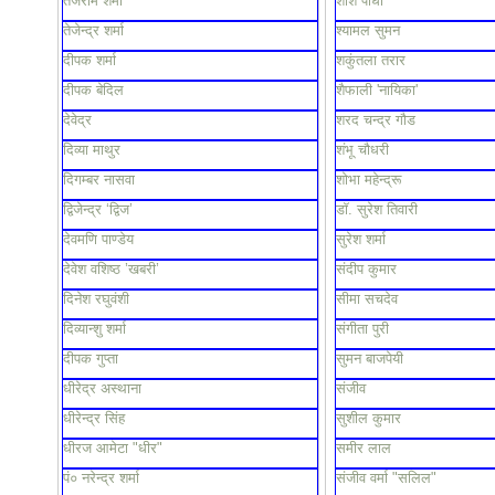
तेजराम शर्मा
शशि पाधा
तेजेन्द्र शर्मा
श्यामल सुमन
दीपक शर्मा
शकुंतला तरार
दीपक बेदिल
शैफाली 'नायिका'
देवेद्र
शरद चन्द्र गौड
दिव्या माथुर
शंभू चौधरी
दिगम्बर नासवा
शोभा महेन्द्रू
द्विजेन्द्र ‘द्विज’
डॉ. सुरेश तिवारी
देवमणि पाण्डेय
सुरेश शर्मा
देवेश वशिष्ठ ’खबरी’
संदीप कुमार
दिनेश रघुवंशी
सीमा सचदेव
दिव्यान्शु शर्मा
संगीता पुरी
दीपक गुप्ता
सुमन बाजपेयी
धीरेद्र अस्थाना
संजीव
धीरेन्द्र सिंह
सुशील कुमार
धीरज आमेटा "धीर"
समीर लाल
पं० नरेन्द्र शर्मा
संजीव वर्मा "सलिल"