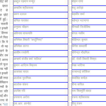
982 को
अब्दुल रहमान मन्सूर
मोहन राणा
 छ्परा
अम्बरीष श्रीवास्तव
मधु अरोड़ा
टे से
अमन दलाल
महावीर शर्मा
एक छोटे
ीं हुई।
अनिल पाराशर
महेन्द्र भटनागर
िख सकती
अनुपमा चौहान
मीनाक्षी जिजीविषा
ने इनकी
 हिस्सा
अविनाश वाचस्पति
मंगल नसीम
ने पिता
अभिषेक तिवारी “कार्टूनिस्ट"
मोहिन्दर कुमार
 कि ये
अभिषेक सागर
योगेश समदर्शी
ी तो यह
हने के
आशीष रस्तोगी
योगेन्द्र मौदगिल
ा और तब
आचार्य संजीव वर्मा 'सलिल'
डॉ. रोली तिवारी मिश्रा
ही अपना
ारे फूल
कुमार आदित्य विक्रम
रेखा भाटिया
लिख नही
आकांक्षा यादव
राजाभाई कौशिक
ि इनकी
छी तरह
आलोक पुराणिक
रूपसिंह चन्देल
विज्ञान
आलोक शंकर
रीना कपिल
्चों के
उदयेश रवि
राम शिवमूर्ति यादव
ात पति
 आईं और
उपासना अरोरा
रचना श्रीवास्तव
ेरणा से
एस.आर. हरनोट
रितु रंजन
ग "
मेरी