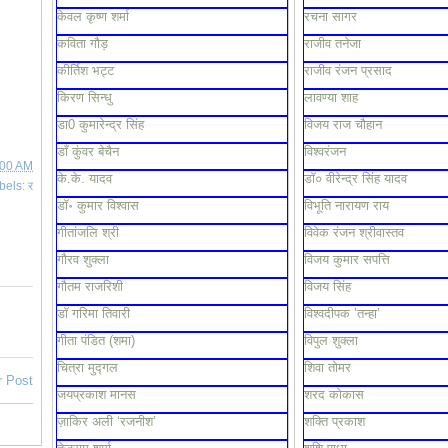
केवल कृष्ण शर्मा
रचना सागर
कविता गौड़
राजीव तनेजा
कीर्तिश भट्ट
राजीव रंजन प्रसाद
किरण सिन्धु
लावण्या शाह
डा0 कुमारेन्द्र सिंह
विजय राज चौहान
डाँ कुंवर बेचैन
विश्वरंजन
:00 AM
के.के. यादव
डॉ० वीरेन्द्र सिंह यादव
bels:
र
डॉ॰ कुमार विश्वास
विभूति नारायण राय
गीतांजलि श्री
विवेक रंजन श्रीवास्तव
गौरव शुक्ला
विजय कुमार सपत्ति
गौतम राजरिशी
विजय सिंह
डॉ गरिमा तिवारी
विश्वदीपक ’तन्हा’
गीता पंडित (शमा)
विपुल शुक्ला
चित्रा मुद्गल
शिवा तोमर
r Post
जयप्रकाश मानस
शरद कोकास
ज़ाकिर अली ‘रजनीश’
शक्ति प्रकाश