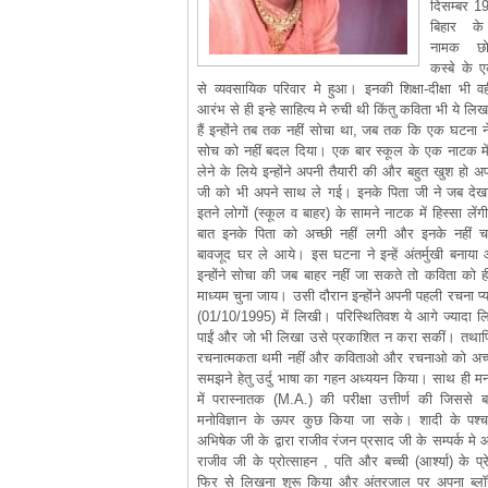
दिसम्बर 1
बिहार के
नामक छो
कस्बे के 
से व्यवसायिक परिवार मे हुआ। इनकी शिक्षा-दीक्षा भी वह
आरंभ से ही इन्हे साहित्य मे रुची थी किंतु कविता भी ये ल
हैं इन्होंने तब तक नहीं सोचा था, जब तक कि एक घटना 
सोच को नहीं बदल दिया। एक बार स्कूल के एक नाटक में
लेने के लिये इन्होंने अपनी तैयारी की और बहुत खुश हो अप
जी को भी अपने साथ ले गई। इनके पिता जी ने जब देखा
इतने लोगों (स्कूल व बाहर) के सामने नाटक में हिस्सा लेंग
बात इनके पिता को अच्छी नहीं लगी और इनके नहीं चा
बावजूद घर ले आये। इस घटना ने इन्हें अंतर्मुखी बनाय
इन्होंने सोचा की जब बाहर नहीं जा सकते तो कविता को 
माध्यम चुना जाय। उसी दौरान इन्होंने अपनी पहली रचना प्य
(01/10/1995) में लिखी। परिस्थितिवश ये आगे ज्यादा 
पाईं और जो भी लिखा उसे प्रकाशित न करा सकीं। तथाप
रचनात्मकता थमी नहीं और कविताओ और रचनाओ को अच्
समझने हेतु उर्दु भाषा का गहन अध्ययन किया। साथ ही मनो
में परास्नातक (M.A.) की परीक्षा उत्तीर्ण की जिससे बच
मनोविज्ञान के ऊपर कुछ किया जा सके। शादी के पश्च
अभिषेक जी के द्वारा राजीव रंजन प्रसाद जी के सम्पर्क मे
राजीव जी के प्रोत्साहन , पति और बच्ची (आर्श्या) के प्र
फिर से लिखना शुरू किया और अंतरजाल पर अपना ब्लॉ