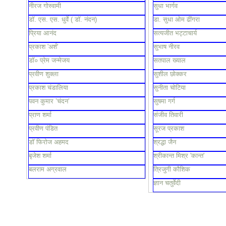
नीरज गोस्वामी
सुधा भार्गव
डॉ. एस. एस. धुर्वे ( डॉ. नंदन)
डा. सुधा ओम ढींगरा
प्रिया आनंद
सत्यजीत भट्टाचार्य
प्रकाश 'अर्श'
सुभाष नीरव
डॉ० प्रेम जन्मेजय
सतपाल ख्याल
प्रवीण शुक्ला
सुशील छोक्कर
प्रकाश चंडालिया
सुनीता चोटिया
पवन कुमार ’चंदन’
सुषमा गर्ग
प्राण शर्मा
संजीव तिवारी
प्रवीण पंडित
सूरज प्रकाश
डॉ फिरोज अहमद
श्रद्धा जैन
बृजेश शर्मा
श्रीकान्त मिश्र 'कान्त'
बलराम अग्रवाल
त्रिजुगी कौशिक
ज्ञान चतुर्वेदी