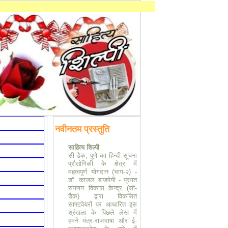
नवीनतम प्रस्तुति
साहित्य शिल्पी
सी-डैक, पुणे का हिन्दी सूचना
प्रौद्योगिकी के क्षेत्र में
महत्वपूर्ण योगदान (भाग-२) -
डॉ. काजल बाजपेयी
-
प्रगत
संगणन विकास केन्द्र (सी-
डैक) द्वारा विकसित
साफ्टवेयरों पर आधारित इस
श्रंखला के पिछले लेख में
हमने मंत्र-राजभाषा और ई-