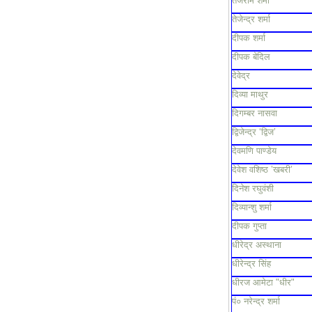
तेजराम शर्मा
तेजेन्द्र शर्मा
दीपक शर्मा
दीपक बेदिल
देवेद्र
दिव्या माथुर
दिगम्बर नासवा
द्विजेन्द्र ‘द्विज’
देवमणि पाण्डेय
देवेश वशिष्ठ ’खबरी’
दिनेश रघुवंशी
दिव्यान्शु शर्मा
दीपक गुप्ता
धीरेद्र अस्थाना
धीरेन्द्र सिंह
धीरज आमेटा "धीर"
पं० नरेन्द्र शर्मा