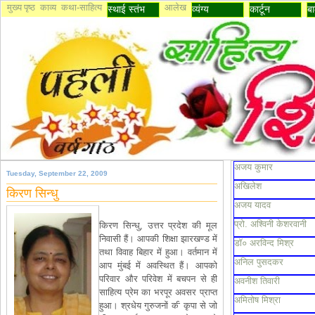
मुख्य पृष्ठ
काव्य
कथा-साहित्य
आलेख
स्थाई स्तंभ
व्यंग्य
कार्टून
बा
अजय कुमार
Tuesday, September 22, 2009
अखिलेश
किरण सिन्धु
अजय यादव
प्रो. अश्विनी केशरवानी
किरण सिन्धु, उत्तर प्रदेश की मूल
निवासी हैं। आपकी शिक्षा झारखण्ड में
डॉ० अरविन्द मिश्र
तथा विवाह बिहार में हुआ। वर्तमान में
अनिल पुसदकर
आप मुंबई में अवस्थित हैं। आपको
परिवार और परिवेश में बचपन से ही
अवनीश तिवारी
साहित्य प्रेम का भरपूर अवसर प्राप्त
अमितोष मिश्रा
हुआ। श्रधेय गुरुजनों की कृपा से जो