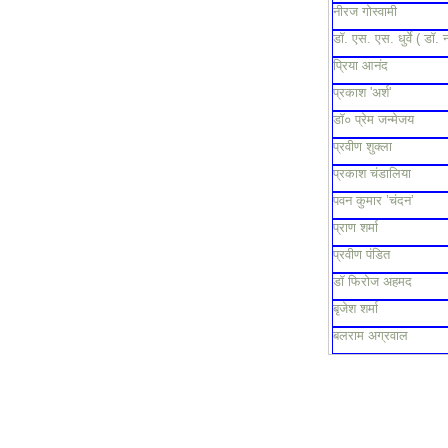
नीरज गोस्वामी
डॉ. एस. एस. धुर्वे ( डॉ. 
प्रिया आनंद
प्रकाश 'अर्श'
डॉ० प्रेम जन्मेजय
प्रवीण शुक्ला
प्रकाश चंडालिया
पवन कुमार ’चंदन’
प्राण शर्मा
प्रवीण पंडित
डॉ फिरोज अहमद
बृजेश शर्मा
बलराम अग्रवाल