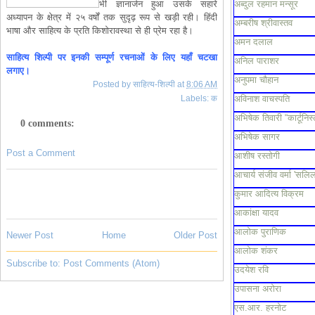
भी ज्ञानार्जन हुआ उसके सहारे
अब्दुल रहमान मन्सूर
अध्यापन के क्षेत्र में २५ वर्षों तक सुदृढ़ रूप से खड़ी रही। हिंदी
अम्बरीष श्रीवास्तव
भाषा और साहित्य के प्रति किशोरावस्था से ही प्रेम रहा है।
अमन दलाल
साहित्य शिल्पी पर इनकी सम्पूर्ण रचनाओं के लिए यहाँ चटखा
अनिल पाराशर
लगाए।
अनुपमा चौहान
Posted by
साहित्य-शिल्पी
at
8:06 AM
Labels:
क
अविनाश वाचस्पति
अभिषेक तिवारी “कार्टूनिस्
0 comments:
अभिषेक सागर
Post a Comment
आशीष रस्तोगी
आचार्य संजीव वर्मा 'सलिल
कुमार आदित्य विक्रम
आकांक्षा यादव
आलोक पुराणिक
Newer Post
Home
Older Post
आलोक शंकर
Subscribe to:
Post Comments (Atom)
उदयेश रवि
उपासना अरोरा
एस.आर. हरनोट