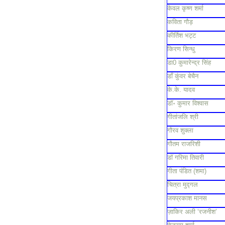
केवल कृष्ण शर्मा
कविता गौड़
कीर्तिश भट्ट
किरण सिन्धु
डा0 कुमारेन्द्र सिंह
डाँ कुंवर बेचैन
के.के. यादव
डॉ॰ कुमार विश्वास
गीतांजलि श्री
गौरव शुक्ला
गौतम राजरिशी
डॉ गरिमा तिवारी
गीता पंडित (शमा)
चित्रा मुद्गल
जयप्रकाश मानस
ज़ाकिर अली ‘रजनीश’