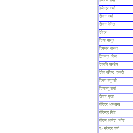
तेजराम शर्मा
तेजेन्द्र शर्मा
दीपक शर्मा
दीपक बेदिल
देवेद्र
दिव्या माथुर
दिगम्बर नासवा
द्विजेन्द्र ‘द्विज’
देवमणि पाण्डेय
देवेश वशिष्ठ ’खबरी’
दिनेश रघुवंशी
दिव्यान्शु शर्मा
दीपक गुप्ता
धीरेद्र अस्थाना
धीरेन्द्र सिंह
धीरज आमेटा "धीर"
पं० नरेन्द्र शर्मा