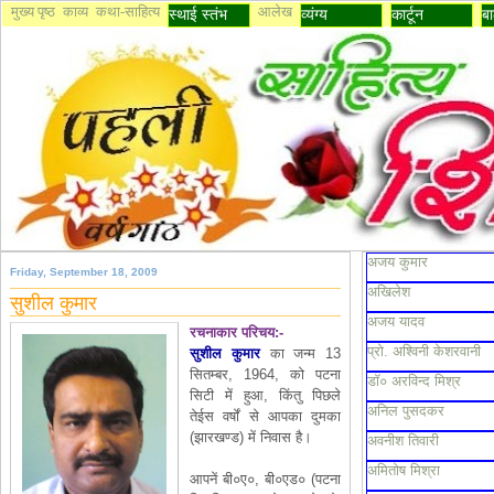
मुख्य पृष्ठ
काव्य
कथा-साहित्य
आलेख
स्थाई स्तंभ
व्यंग्य
कार्टून
बा
अजय कुमार
Friday, September 18, 2009
अखिलेश
सुशील कुमार
अजय यादव
रचनाकार परिचय:-
प्रो. अश्विनी केशरवानी
सुशील कुमार
का जन्म
13
सितम्बर, 1964, को पटना
डॉ० अरविन्द मिश्र
सिटी में हुआ, किंतु पिछले
अनिल पुसदकर
तेईस वर्षों से आपका दुमका
(झारखण्ड) में निवास है।
अवनीश तिवारी
अमितोष मिश्रा
आपनें बी०ए०, बी०एड० (पटना