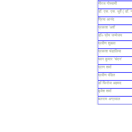
नीरज गोस्वामी
डॉ. एस. एस. धुर्वे ( डॉ. 
प्रिया आनंद
प्रकाश 'अर्श'
डॉ० प्रेम जन्मेजय
प्रवीण शुक्ला
प्रकाश चंडालिया
पवन कुमार ’चंदन’
प्राण शर्मा
प्रवीण पंडित
डॉ फिरोज अहमद
बृजेश शर्मा
बलराम अग्रवाल