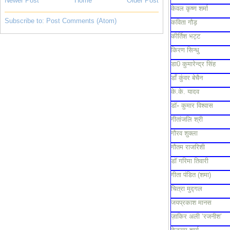
Newer Post
Home
Older Post
केवल कृष्ण शर्मा
Subscribe to:
Post Comments (Atom)
कविता गौड़
कीर्तिश भट्ट
किरण सिन्धु
डा0 कुमारेन्द्र सिंह
डाँ कुंवर बेचैन
के.के. यादव
डॉ॰ कुमार विश्वास
गीतांजलि श्री
गौरव शुक्ला
गौतम राजरिशी
डॉ गरिमा तिवारी
गीता पंडित (शमा)
चित्रा मुद्गल
जयप्रकाश मानस
ज़ाकिर अली ‘रजनीश’