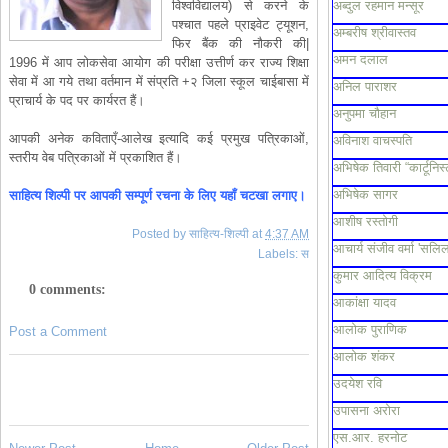
विश्वविद्यालय) से करने के
अब्दुल रहमान मन्सूर
पश्चात पहले प्राइवेट ट्यूशन,
अम्बरीष श्रीवास्तव
फिर बैंक की नौकरी की|
अमन दलाल
1996 में आप लोकसेवा आयोग की परीक्षा उत्तीर्ण कर राज्य शिक्षा
सेवा में आ गये तथा वर्तमान में संप्रति +२ जिला स्कूल चाईबासा में
अनिल पाराशर
प्राचार्य के पद पर कार्यरत हैं।
अनुपमा चौहान
आपकी अनेक कविताएँ-आलेख इत्यादि कई प्रमुख पत्रिकाओं,
अविनाश वाचस्पति
स्तरीय वेब पत्रिकाओं में प्रकाशित हैं।
अभिषेक तिवारी “कार्टूनिस्
अभिषेक सागर
साहित्य शिल्पी पर आपकी सम्पूर्ण रचना के लिए यहाँ चटखा लगाए।
आशीष रस्तोगी
Posted by
साहित्य-शिल्पी
at
4:37 AM
आचार्य संजीव वर्मा 'सलिल
Labels:
स
कुमार आदित्य विक्रम
0 comments:
आकांक्षा यादव
आलोक पुराणिक
Post a Comment
आलोक शंकर
उदयेश रवि
उपासना अरोरा
एस.आर. हरनोट