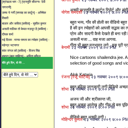
अनिल कुमार
२३ नवम्बर २००९ ७:०० PM
[श्रंखला भाग -7] [प्रस्तुति सौजन्य- देवी
नागरानी]
अच्छी प्रस्तुति है कार्टून रिपोर्ट और 
योगेश समदर्शी
२३ नवम्बर २००९ ७:०० P
उफ्फ ये गर्मी [सप्ताह का कार्टून] - अभिषेक
तिवारी
बहुत भव्य, गाँव की होली का वीडियो बहुत
बाज़ार और कविता [कविता] - सुशील कुमार
है की इन त्योहारों को आपसी सद्भाव का त्य
असली मालिक तो केवल मज़दूर है [कविता] -
प्रेम और सादगी कैसे देखते ही बना रही ह
दीपक शर्मा
असली मजा ... वाह मजा आगया.
मई दिवस : मानव-समता का त्योहार [कविता] -
गीता भी बहुत मनभावन लगे.. इस पूरी प्
महेन्द्र भटनागर
बेनामी
२३ नवम्बर २००९ ७:०० PM
शांत जंगल को [कविता] - विजय सिंह
बचपन [बाल साहित्य] - अमिता कौंदल
Nice cartoons shailendra jee. A
selection of good songs and vi
बीते हुये दिन, वो मेरे ...
Alok Kataria
रंजना [रंजू भाटिया]
२३ नवम्बर २००९ ७:०
बहुत बढ़िया जानकारी लगी विडियो अच्छा
शोभा
२३ नवम्बर २००९ ७:०० PM
अजय जी और श्रीकान्त जी,
बहुत अच्छा आलेख और गीत तो बस प
शोभा
२३ नवम्बर २००९ ७:०० PM
वीडियो बहुत अच्छी लगी।
मोहिन्दर कुमार
२३ नवम्बर २००९ ७:०० P