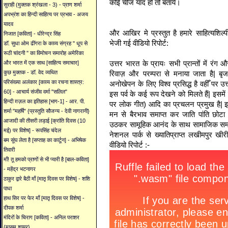
कोई चीज याद हो तो बतायें।
सुराही (मुक्तक श्रंखला - 3) - प्राण शर्मा
अपभ्रंश का हिन्दी साहित्य पर प्रभाव - अजय
यादव
और आखिर मे प्रस्तुत है हमारे साहित्यशिल्पी 
निजात [कविता] - धीरेन्द्र सिंह
भेजी गई वीडियो रिपोर्ट:
डॉ. सुधा ओम ढींगरा के काव्य संग्रह '' धूप से
रूठी चांदनी '' का विमोचन समारोह अमेरिका
उत्तर भारत के प्रायः सभी प्रान्तों में रंग
और भारत में एक साथ [साहित्य समाचार]
रिवाज़ और परम्परा से मनाया जाता है| बृ
कुछ मुक्तक - डॉ. वेद व्यथित
परिसंख्या अलंकार [काव्य का रचना शास्त्र:
अनोखेपन के लिए विश्व प्रसिद्ध है वहीँ पर उत्
60] - आचार्य संजीव वर्मा "सलिल"
इस पर्व के कई रूप देखने को मिलते हैं| इसमे
हिन्दी ग़ज़ल का इतिहास [भाग-1] - आर. पी.
पर लोक गीत) आदि का प्रचलन प्रमुख है| इन 
शर्मा "महर्षि" {प्रस्तुति सौजन्य - देवी नागरानी}
मन से बैरभाव समाप्त कर जाति पांति छोटा
आजादी की तीसरी लड़ाई [क्रांति दिवस (10
उठकर सामूहिक आनंद के साथ सामाजिक समरसता
मई) पर विशेष] - रूपसिंह चंदेल
नेशनल पार्क से ख्यातिप्राप्त लखीमपुर खीरी
बम सूंघ लेता है [सप्ताह का कार्टून] - अभिषेक
वीडियो रिपोर्ट :-
तिवारी
माँ! तू हमको प्राणों से भी प्यारी है [बाल-कविता]
- महेंद्र भटनागर
ठाकुर द्वारे बैठी माँ [मातृ दिवस पर विशेष] - शशि
पाधा
हाथ सिर पर फेर माँ [मातृ दिवस पर विशेष] -
दीपक शर्मा
मंदिरों के चिराग [कविता] - अनिल पराशर
{मासूम शायर}