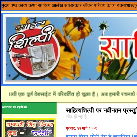
मुख्य पृष्ठ
काव्य
कथा साहित्य
आलेख
साक्षात्कार
जीवन परिचय
काव्य रचनाशास्त्
ल्पी एक पूर्ण वेबसाईट में परिवर्तित हो चूका है। अब हमारी रचनाये य
अंतरजाल पर पहली बार..
साहित्यशिल्पी पर नवीनतम प्रस्तुत
लोड हो रहा है. . .
गुरुवार, १२ मार्च २००९