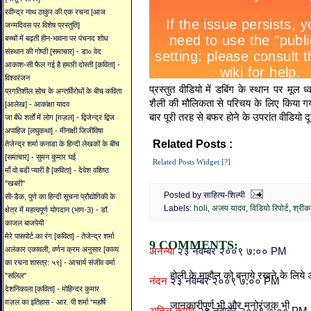
रवीन्द्र नाथ ठाकुर की एक रचना [आज
जन्मदिवस पर विशेष प्रस्तुति]
बच्चों में बढ़ती हीन-भावना पर पंचनद शोध
संस्थान की गोष्ठी [समाचार] - डा० वेद
आकाश-सी फैल गई है हमारी दोस्ती [कविता] -
विश्वरंजन
प्रस्तुत वीडियो में डबिंग के स्थान पर मूल
प्रगतिशील सोच के अन्तर्विरोधों के बीच कविता
शैली की मौलिकता से परिचय के लिए किया गया 
[आलेख] - आकांक्षा यादव
बार पूरी तरह से बफर होने के उपरांत वीडियो दू
जा बँधे शर्तों में लोग [ग़ज़ल] - द्विजेन्द्र द्विज
अपाहिज [लघुकथा] - मीनाक्षी जिजीविषा
Related Posts :
तेजेन्द्र शर्मा कनाडा के हिन्दी लेखकों के बीच
holi,
अजय यादव,
विडियो रि
[समाचार] - सुमन कुमार घई
Related Posts Widget [?]
माँ वो बडी प्यारी है [कविता] - देवेश वशिष्ठ
"खबरी"
Posted by साहित्य-शिल्पी
सी-डैक, पुणे का हिन्दी सूचना प्रौद्योगिकी के
Labels:
holi
,
अजय यादव
,
विडियो रिपोर्ट
,
श्रीका
क्षेत्र में महत्वपूर्ण योगदान (भाग-3) - डॉ.
काजल बाजपेयी
मेरे पासपोर्ट का रंग [कविता] - तेजेन्द्र शर्मा
9 COMMENTS:
अलंकार एकावली, वर्णन क्रम अनुसार [काव्य
अनन्या
२३ नवम्बर २००९ ७:०० PM
का रचना शास्त्र: ५९] - आचार्य संजीव वर्मा
होली के माहौल को बनाये रखने के लिये अच
"सलिल"
नंदन
२३ नवम्बर २००९ ७:०० PM
देशनिकाला [कविता] - मोहिन्दर कुमार
ग़ज़ल का इतिहास - आर. पी शर्मा “महर्षि
जानकारीपूर्ण भी और मनोरंजक भी