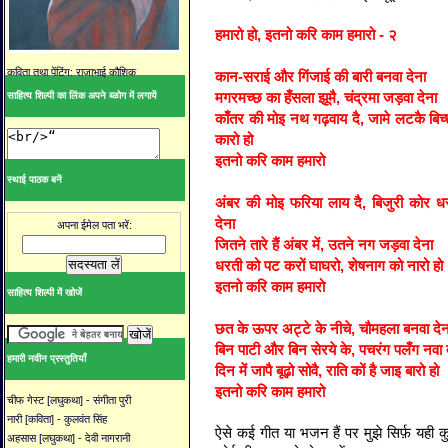
हमारो हो, इतनो करि काम हमारो - २
कविता तथा पेंटिंग: राजाभाई कौशिक
कान-सराई और गिंजाई की बारी बनवा देना
मगरमच्छ का हँसला झूमै, चंद्रमा जड़वा देना
साहित्य शिल्पी का लिंक अपने ब्ळोग में लगायें
काँतर की मोइ नथ गढ़वाय दै, जामे लटकै बिच्
कारो हो
इतनो करि काम हमारो
स्थाई पाठक बनें
अंबर की मोइ फरिया लाय दै, बिजुरी कोर ध
देना
अपना ईमेल पता भरें:
जितने तारे हैं अंबर में, उतने नग जड़वा देना
धरती को पट करों घाघरो, शेषनाग को नारो हो
इतनो करि काम हमारो
साहित्य शिल्पी में खोजें
छत के ऊपर अट्टे के नीचे, चौमहला बनवा देन
बिन पाटी और बिन सेरये के, पचरंग पलँग नवा 
हमारी नवीन प्रस्तुतियाँ
दिन में जापै बूढ़ो सोवै, राति कों है जाइ बारो हो
इतनो करि काम हमारो
चीफ गेस्ट [लघुकथा] - संगीता पुरी
नारी [कविता] - कुलवंत सिंह
ऐसे कई गीत या भजन हैं पर मुझे सिर्फ़ यह
अहसास [लघुकथा] - देवी नागरानी