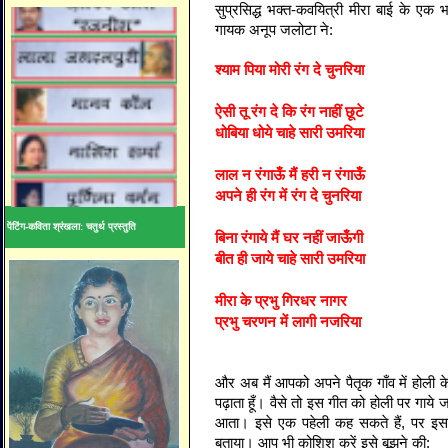
सुप्रसिद्ध भक्त-कवयित्री मीरा बाई के एक भ
गायक अनूप जलोटा ने:
श्याम पिया मोरी रंग दे चुनरिया
ऐसी तू रंग दे कि रंग नाहीं छूटे
धोबिया धोये चाहे सारी उमरिया
लाल न रंगाऊँ मैं हरी न रंगाऊँ
अपने ही रंग में रंग दे चुनरिया
पेंटिंग-कविता श्रंखला: चतुर्थ प्रस्तुति
बिना रंगाये मैं घर नहीं जाऊँगी
बीत ही जाये चाहे सारी उमरिया
मीरा के प्रभु गिरधर नागर
प्रभु चरणन में लागी नजरिया
और अब मैं आपको अपने पैतृक गाँव में होली
पढ़ाता हूँ। वैसे तो इस गीत को होली पर गाये
आता। इसे एक पहेली कह सकते हैं, पर इसक
बताया। आप भी कोशिश करें इसे बूझने की: