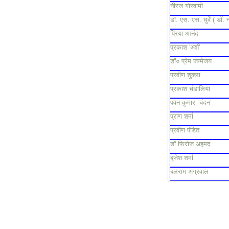
नीरज गोस्वामी
डॉ. एस. एस. धुर्वे ( डॉ. 
प्रिया आनंद
प्रकाश 'अर्श'
डॉ० प्रेम जन्मेजय
प्रवीण शुक्ला
प्रकाश चंडालिया
पवन कुमार ’चंदन’
प्राण शर्मा
प्रवीण पंडित
डॉ फिरोज अहमद
बृजेश शर्मा
बलराम अग्रवाल