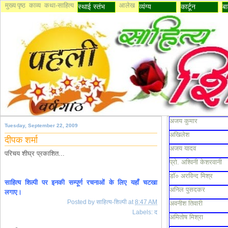
मुख्य पृष्ठ
काव्य
कथा-साहित्य
आलेख
स्थाई स्तंभ
व्यंग्य
कार्टून
बा
अजय कुमार
Tuesday, September 22, 2009
अखिलेश
दीपक शर्मा
अजय यादव
परिचय शीघ्र प्रकाशित...
प्रो. अश्विनी केशरवानी
डॉ० अरविन्द मिश्र
साहित्य शिल्पी पर इनकी सम्पूर्ण रचनाओं के लिए यहाँ चटखा
अनिल पुसदकर
लगाए।
Posted by
साहित्य-शिल्पी
at
8:47 AM
अवनीश तिवारी
Labels:
द
अमितोष मिश्रा