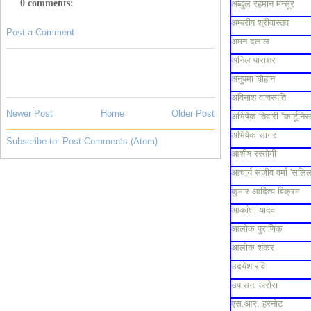
0 comments:
अब्दुल रहमान मन्सूर
अम्बरीष श्रीवास्तव
Post a Comment
अमन दलाल
अनिल पाराशर
अनुपमा चौहान
अविनाश वाचस्पति
Newer Post
Home
Older Post
अभिषेक तिवारी “कार्टूनिस्
अभिषेक सागर
Subscribe to:
Post Comments (Atom)
आशीष रस्तोगी
आचार्य संजीव वर्मा 'सलिल
कुमार आदित्य विक्रम
आकांक्षा यादव
आलोक पुराणिक
आलोक शंकर
उदयेश रवि
उपासना अरोरा
एस.आर. हरनोट