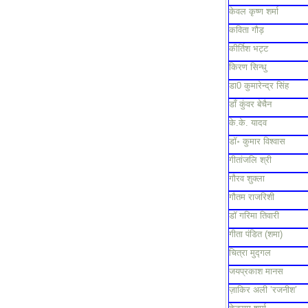
केवल कृष्ण शर्मा
कविता गौड़
कीर्तिश भट्ट
किरण सिन्धु
डा0 कुमारेन्द्र सिंह
डाँ कुंवर बेचैन
के.के. यादव
डॉ॰ कुमार विश्वास
गीतांजलि श्री
गौरव शुक्ला
गौतम राजरिशी
डॉ गरिमा तिवारी
गीता पंडित (शमा)
चित्रा मुद्गल
जयप्रकाश मानस
ज़ाकिर अली ‘रजनीश’