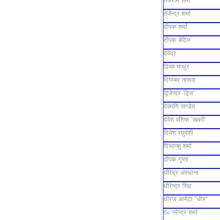
तेजराम शर्मा
तेजेन्द्र शर्मा
दीपक शर्मा
दीपक बेदिल
देवेद्र
दिव्या माथुर
दिगम्बर नासवा
द्विजेन्द्र ‘द्विज’
देवमणि पाण्डेय
देवेश वशिष्ठ ’खबरी’
दिनेश रघुवंशी
दिव्यान्शु शर्मा
दीपक गुप्ता
धीरेद्र अस्थाना
धीरेन्द्र सिंह
धीरज आमेटा "धीर"
पं० नरेन्द्र शर्मा