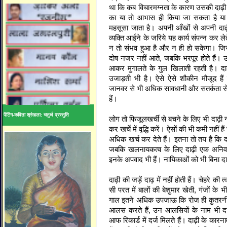
था कि कब विचारमग्नता के कारण उसकी दाढ़ी बढ
का या तो आभास ही किया जा सकता है य
महसूसा जाता है। अपनी आँखों से अपनी दाढ़ी 
व्यक्ति आईने के जरिये यह कार्य संपन्न कर ले
न तो संभव हुआ है और न ही हो सकेगा। जि
दोष नजर नहीं आते, जबकि भरपूर होते हैं। उ
आकर मुगालते के गुल खिलाती रहती है। दाढ़
उजाड़ती भी है। ऐसे ऐसे शौकीन मौजूद है
जानवर से भी अधिक सावधानी और सतर्कता से
हैं।
पेंटिंग-कविता श्रंखला: चतुर्थ प्रस्तुति
लोग तो फिजूलखर्ची से बचने के लिए भी दाढ़ी न
कर खर्चे में वृद्धि करें। ऐसों की भी कमी नही
अधिक खर्च कर देते हैं। इतना तो तय है कि दा
जबकि खलनायकत्व के लिए दाढ़ी एक अनिवार्यता
इनके अपवाद भी हैं। नायिकाओं को भी बिना दाढ
दाढ़ी की जड़ें दाढ़ में नहीं होती हैं। चेहरे
सी परत में बालों की बेशुमार खेती, गंजों के भ
गाल इतने अधिक उपजाऊ कि रोज ही कुतरनी 
आलस करते हैं, उन आलसियों के नाम भी दाढ
आफ रिकार्ड में दर्ज मिलते हैं। दाढ़ी के कारनाम