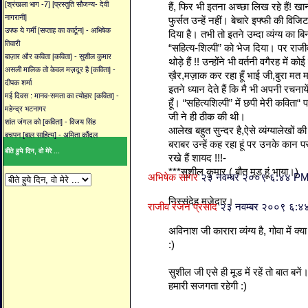
[श्रंखला भाग -7] [प्रस्तुति सौजन्य- देवी
हैं, फिर भी इतना अच्छा लिख रहे हैं! ख
नागरानी]
फुर्सत उन्हें नहीं। बेचारे इफ्फी की वि
उफ्फ ये गर्मी [सप्ताह का कार्टून] - अभिषेक
दिया है। तभी तो इतने उम्दा व्यंग्य का ब
तिवारी
“सहित्य-शिल्पी” को भेज दिया। पर राजी
बाज़ार और कविता [कविता] - सुशील कुमार
थोड़े हैं !! उन्होंने भी वर्तनी वगैरह में
असली मालिक तो केवल मज़दूर है [कविता] -
ख़ैर,मज़ाक कर रहा हूँ भाई जी,बुरा मत 
दीपक शर्मा
इतने ध्यान देते हैं कि मै भी अपनी रचनाय
मई दिवस : मानव-समता का त्योहार [कविता] -
हूँ। “सहित्यशिल्पी” में छपी मेरी कविता
महेन्द्र भटनागर
जी ने ही ठीक की थी।
शांत जंगल को [कविता] - विजय सिंह
आलेख बहुत सुन्दर है,ऐसे व्यंग्यालेखों की
बचपन [बाल साहित्य] - अमिता कौंदल
बराबर उन्हें कह रहा हूं पर उनके कान प
बीते हुये दिन, वो मेरे ...
रखे हैं शायद !!!-
***सुशील कुमार ( बौत मूड हूं भाया।)
अभिषेक सागर
२३ नवम्बर २००९ ६:४४ P
निस्संदेह मजेदार।
राजीव रंजन प्रसाद
२३ नवम्बर २००९ ६:
अविनाश जी कारारा व्यंग्य है, गोवा में क्य
:)
सुशील जी एसे ही मूड में रहें तो बात बने
हमारी सजगता रहेगी :)