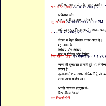
दाढी पर अच्छा व्यंग्य है। बहुत बधाई।
गीता पंडित (शमा)
२३ नवम्बर २००९ ६:४४
अविनाश जी !
वाह ...दाढी पर अच्छा व्यंग्य है..
सुभाष नीरव
२३ नवम्बर २००९ ६:४४ PM
भाई बहुत खूब लिखा आपने ! अच्छा पक
प
२३ नवम्बर २००९ ६:४५ PM
लेखन में बेहद निखार नजर आता है।
शुभलक्षण है।
लिखिए और लिखिए
साथ में दिखिए और दिखिए
विश्व दीपक ’तन्हा’
२३ नवम्बर २००९ ६:४५
व्यंग्य की शुरूआत तो सही हुई थी, 
लगता है।
दहशतगर्दी शब्द अगर शीर्षक में है, तो 
लाया जाना चाहिये था।
अगले व्यंग्य के इंतज़ार में-
विश्व दीपक ’तन्हा’
एक टिप्पणी भेजें