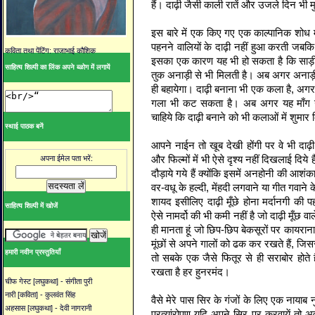
हैं। दाढ़ी जैसी काली रातें और उजले दिन भी मुहा
इस बारे में एक किए गए एक काल्पानिक शोध म
पहनने वालियों के दाढ़ी नहीं हुआ करती जब
कविता तथा पेंटिंग: राजाभाई कौशिक
इसका एक कारण यह भी हो सकता है कि साड़ी 
साहित्य शिल्पी का लिंक अपने ब्ळोग में लगायें
तुक अनाड़ी से भी मिलती है। अब अगर अनाड़ी
ही बहायेगा। दाढ़ी बनाना भी एक कला है, अगर 
गला भी कट सकता है। अब अगर यह माँग उठन
चाहिये कि दाढ़ी बनाने को भी कलाओं में शुमार
स्थाई पाठक बनें
आपने नाईन तो खूब देखी होंगी पर वे भी दाढ़ी 
और फिल्मों में भी ऐसे दृश्य नहीं दिखलाई दिये है
अपना ईमेल पता भरें:
दौड़ाये गये हैं क्योंकि इसमें अनहोनी की आश
वर-वधू के हल्दी, मेंहदी लगवाने या गीत गवाने के
शायद इसीलिए दाढ़ी मूँछे होना मर्दानगी की 
साहित्य शिल्पी में खोजें
ऐसे नामर्दो की भी कमी नहीं है जो दाढ़ी मूँछ वाल
ही मानता हूं जो छिप-छिप बेकसूरों पर कायरान
मूंछों से अपने गालों को ढक कर रखते हैं, जिस
हमारी नवीन प्रस्तुतियाँ
तो सबके एक जैसे फितूर से ही सराबोर होते ह
रखता है हर हुनरमंद।
चीफ गेस्ट [लघुकथा] - संगीता पुरी
नारी [कविता] - कुलवंत सिंह
वैसे मेरे पास सिर के गंजों के लिए एक नायाब 
अहसास [लघुकथा] - देवी नागरानी
प्रत्यांरोपण यदि अपने सिर पर करवायें तो अ