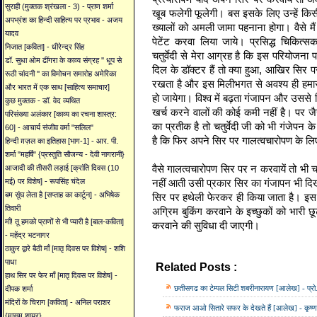
सुराही (मुक्तक श्रंखला - 3) - प्राण शर्मा
खूब फलेगी फूलेगी। बस इसके लिए उन्हें किसी 
अपभ्रंश का हिन्दी साहित्य पर प्रभाव - अजय
ख्यालों को अमली जामा पहनाना होगा। वैसे मैं 
यादव
पेटेंट करवा लिया जाये। प्रसिद्ध चिकित्सक
निजात [कविता] - धीरेन्द्र सिंह
चतुर्वेदी से मेरा आग्रह है कि इस परियोजना
डॉ. सुधा ओम ढींगरा के काव्य संग्रह '' धूप से
दिल के डॉक्टर हैं तो क्या हुआ, आखिर सिर प
रूठी चांदनी '' का विमोचन समारोह अमेरिका
रखता है और इस मिलीभगत से अवश्य ही हमारा 
और भारत में एक साथ [साहित्य समाचार]
हो जायेगा। विश्व में बढ़ता गंजापन और उससे 
कुछ मुक्तक - डॉ. वेद व्यथित
खर्च करने वालों की कोई कमी नहीं है। पर ज
परिसंख्या अलंकार [काव्य का रचना शास्त्र:
का प्रतीक है तो चतुर्वेदी जी को भी गंजेपन 
60] - आचार्य संजीव वर्मा "सलिल"
है कि फिर अपने सिर पर गालत्वचारोपण के लिए
हिन्दी ग़ज़ल का इतिहास [भाग-1] - आर. पी.
शर्मा "महर्षि" {प्रस्तुति सौजन्य - देवी नागरानी}
वैसे गालत्वचारोपण सिर पर न करवायें तो भी चल
आजादी की तीसरी लड़ाई [क्रांति दिवस (10
नहीं आती उसी प्रकार सिर का गंजापन भी दि
मई) पर विशेष] - रूपसिंह चंदेल
बम सूंघ लेता है [सप्ताह का कार्टून] - अभिषेक
सिर पर हथेली फेरकर ही किया जाता है। इस धं
तिवारी
अग्रिम बुकिंग करवाने के इच्छुकों को भारी छू
माँ! तू हमको प्राणों से भी प्यारी है [बाल-कविता]
करवाने की सुविधा दी जाएगी।
- महेंद्र भटनागर
ठाकुर द्वारे बैठी माँ [मातृ दिवस पर विशेष] - शशि
पाधा
Related Posts :
अविनाश वाचस्पति,
आलेख,
व्
हाथ सिर पर फेर माँ [मातृ दिवस पर विशेष] -
छतीसगढ का टेम्पल सिटी शबरीनारायण [आलेख] - प्रो.
दीपक शर्मा
मंदिरों के चिराग [कविता] - अनिल पराशर
फराज आओ सितारे सफर के देखते हैं [आलेख] - कृष्ण
{मासूम शायर}