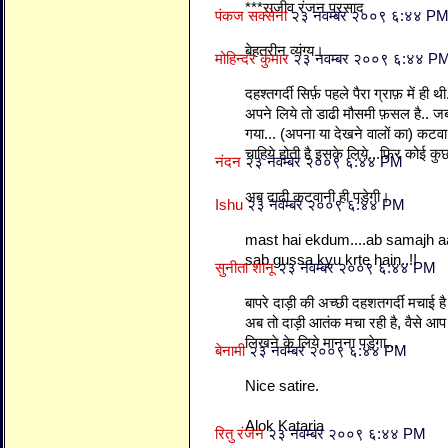
***राजीव रंजन प्रसाद
पंकज सक्सेना
२३ नवम्बर २००९ ६:४४ P
बेहतरीन व्यंग्य।
मोहिन्दर कुमार
२३ नवम्बर २००९ ६:४४ P
दहश्तगर्दी सिर्फ़ पहले पैरा ग्राफ़ में ही
अपने लिये तो डाढी मौसमी फ़सल है..
गया... (अपना या देखने वालों का) कटवा
चाहिये होती है इसके लिये...फ़िर कोई कुछ 
नंदन
२३ नवम्बर २००९ ६:४४ PM
अब दाढी कटवानी ही पडेगी।
Ishu
२३ नवम्बर २००९ ६:४४ PM
mast hai ekdum....ab samajh a
sab gussa kyu krte hain..!!
सुनीता शानू
२३ नवम्बर २००९ ६:४४ PM
बापरे दाड़ी की अच्छी दहशतगर्दी मचाई है
अब तो दाड़ी आतंक मचा रही है, वैसे आप 
लिखने के लिये मानना पड़ेगा...
बेनामी
२३ नवम्बर २००९ ६:४४ PM
Nice satire.
Alok Kataria
रितु रंजन
२३ नवम्बर २००९ ६:४४ PM