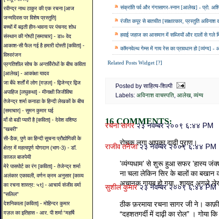
संक्रांति पर्व और गंगासागर-स्नान [आलेख] - प्रो. अश्
रवीन्द्र नाथ ठाकुर की एक रचना [आज
जन्मदिवस पर विशेष प्रस्तुति]
रंजीत कपूर से बातचीत [साक्षात्कार, प्रस्तुति अविनाश 
बच्चों में बढ़ती हीन-भावना पर पंचनद शोध
हवाई जहाज का आसमान में सब्जियों और दालों से गले मिल
संस्थान की गोष्ठी [समाचार] - डा० वेद
आकाश-सी फैल गई है हमारी दोस्ती [कविता] -
कॉमनवेल्‍थ गेम्‍स में गाय रेस का प्रावधान हो [व्यंग्य] -
विश्वरंजन
Related Posts Widget [?]
प्रगतिशील सोच के अन्तर्विरोधों के बीच कविता
[आलेख] - आकांक्षा यादव
जा बँधे शर्तों में लोग [ग़ज़ल] - द्विजेन्द्र द्विज
Posted by साहित्य-शिल्पी
अपाहिज [लघुकथा] - मीनाक्षी जिजीविषा
Labels:
अविनाश वाचस्पति
,
आलेख
,
व्यंग्य
तेजेन्द्र शर्मा कनाडा के हिन्दी लेखकों के बीच
[समाचार] - सुमन कुमार घई
16 COMMENTS:
माँ वो बडी प्यारी है [कविता] - देवेश वशिष्ठ
रचना सागर
२३ नवम्बर २००९ ६:४४ PM
"खबरी"
सी-डैक, पुणे का हिन्दी सूचना प्रौद्योगिकी के
रोचक लगा आपका दाढी पुराण।
राजीव तनेजा
२३ नवम्बर २००९ ६:४४ PM
क्षेत्र में महत्वपूर्ण योगदान (भाग-3) - डॉ.
काजल बाजपेयी
'व्यंग्यधाम' से शुरू हुआ सफर 'हास्य जं
मेरे पासपोर्ट का रंग [कविता] - तेजेन्द्र शर्मा
ना चला लेकिन सिर के बालों का बखान क
अलंकार एकावली, वर्णन क्रम अनुसार [काव्य
अचानक गायब हो गया...शायद अगले लेख 
का रचना शास्त्र: ५९] - आचार्य संजीव वर्मा
सुशील कुमार
२३ नवम्बर २००९ ६:४४ PM
"सलिल"
ठीक फ़रमाया रचना सागर जी ने। काफ़ी र
देशनिकाला [कविता] - मोहिन्दर कुमार
ग़ज़ल का इतिहास - आर. पी शर्मा “महर्षि
“दहशतगर्दी में दाढ़ी का रोल” । गोया क