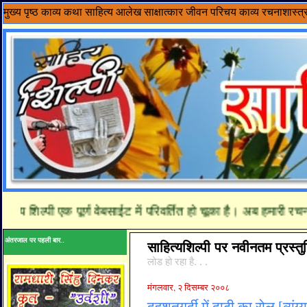
मुख्य पृष्ठ
काव्य
कथा साहित्य
आलेख
साक्षात्कार
जीवन परिचय
काव्य रचनाशास्त्
 शिल्पी एक पूर्ण वेबसाईट में परिवर्तित हो चूका है। अब हमारी रचनाये
अंतरजाल पर पहली बार..
साहित्यशिल्पी पर नवीनतम प्रस्तुत
लोड हो रहा है. . .
मंगलवार, २ दिसम्बर २००८