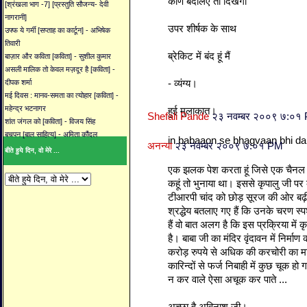
कोण बदलिए तो दिखेगा
[श्रंखला भाग -7] [प्रस्तुति सौजन्य- देवी
नागरानी]
उपर शीर्षक के साथ
उफ्फ ये गर्मी [सप्ताह का कार्टून] - अभिषेक
तिवारी
ब्रेकिट में बंद हूं मैं
बाज़ार और कविता [कविता] - सुशील कुमार
असली मालिक तो केवल मज़दूर है [कविता] -
- व्‍यंग्‍य।
दीपक शर्मा
मई दिवस : मानव-समता का त्योहार [कविता] -
महेन्द्र भटनागर
हुई मुलाकात।
Shefali Pande
२३ नवम्बर २००९ ७:०१
शांत जंगल को [कविता] - विजय सिंह
बचपन [बाल साहित्य] - अमिता कौंदल
in babaaon se bhagvaan bhi darta
अनन्या
२३ नवम्बर २००९ ७:०१ PM
बीते हुये दिन, वो मेरे ...
एक झलक पेश करता हूं जिसे एक चैनल न
कहूं तो भुनाया था। इससे कृपालु जी प
टीआरपी चांद को छोड़ सूरज की ओर बढ़ी।
श्रद्धेय बतलाए गए हैं कि उनके चरण स्‍प
हैं वो बात अलग है कि इस प्रक्रिया मे
है। बाबा जी का मंदिर वृंदावन में निर्मा
करोड़ रुपये से अधिक की करचोरी का मा
कारिन्‍दों से फर्ज निबाही में कुछ चूक ह
न कर वाले ऐसा अचूक कर पाते ...