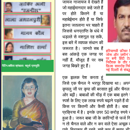
जायज नाजायज वे देखते हैं
जो महाईमानदार कहे जाते हैं
पर होते कितने हैं या
महाबेईमान होते हैं या सिर्फ
इतना जतलाना भर चाहते हैं
जिससे धनप्राप्ति के धंधे में
धड़ल्‍ले से मशगूल रह सकें,
इस बारे में व्‍यापक संधान की
जरूरत है। जानते सब हैं
हरियाणवी फ़ीचर फ़
बस आंकड़े एक जगह पर
जोरू और ज़मीन' म
पर बनी हिंदी टे
नहीं हैं, मौजूद हैं पर सब
निर्देशक के तौर 
जगह बिखरे हुए हैं।
फ़िल्म समारोह न
पेंटिंग-कविता श्रंखला: चतुर्थ प्रस्तुति
नई दिल्ली से संबद्ध
एक झलक पेश करता हूं
जिसे एक चैनल ने भरपूर दिखाया था। अपनी 
कृपालु जी पर कृपा की बरसात हुई और चैनल
ओर बढ़ी। बाबाओं की भीड़ में एक बाबा इतने 
स्‍पर्श के लिए एक लाख रुपये चढ़ाने पड़ते हैं व
किस पर कितनी और कैसी होती है। बाबा जी 
प्रक्रिया में है। इनके उपर 50 करोड़ रुपय
हुआ है। जरूर बाबा जी के कारिन्‍दों से फर्ज न
न तो चैनल वाले और न कर वाले ऐसा अचूक 
पाते, निराकार ही रहते, चाहे कार में सवार 