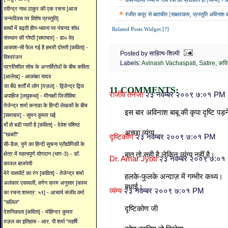
कॉमनवेल्‍थ गेम्‍स में गाय रेस का प्रावधान हो [व्यंग्य] -
रवीन्द्र नाथ ठाकुर की एक रचना [आज
रंजीत कपूर से बातचीत [साक्षात्कार, प्रस्तुति अविनाश 
जन्मदिवस पर विशेष प्रस्तुति]
बच्चों में बढ़ती हीन-भावना पर पंचनद शोध
Related Posts Widget [?]
संस्थान की गोष्ठी [समाचार] - डा० वेद
आकाश-सी फैल गई है हमारी दोस्ती [कविता] -
Posted by साहित्य-शिल्पी
विश्वरंजन
Labels:
Avinash Vachaspati
,
Satire
,
अवि
प्रगतिशील सोच के अन्तर्विरोधों के बीच कविता
[आलेख] - आकांक्षा यादव
जा बँधे शर्तों में लोग [ग़ज़ल] - द्विजेन्द्र द्विज
11 COMMENTS:
राजीव तनेजा
२३ नवम्बर २००९ ७:०१ PM
अपाहिज [लघुकथा] - मीनाक्षी जिजीविषा
तेजेन्द्र शर्मा कनाडा के हिन्दी लेखकों के बीच
इस बार अविनाश बाबू की कृपा दृष्टि पड़
[समाचार] - सुमन कुमार घई
माँ वो बडी प्यारी है [कविता] - देवेश वशिष्ठ
अच्छा व्यंग्य
"खबरी"
दृष्टिकोण
२३ नवम्बर २००९ ७:०१ PM
सी-डैक, पुणे का हिन्दी सूचना प्रौद्योगिकी के
बात तो सही है लेकिन व्यंग्य नहीं है।
क्षेत्र में महत्वपूर्ण योगदान (भाग-3) - डॉ.
Dr. Amar Jyoti
२३ नवम्बर २००९ ७:०
काजल बाजपेयी
मेरे पासपोर्ट का रंग [कविता] - तेजेन्द्र शर्मा
हलके-फुलके अन्दाज़ में गम्भीर कथ्य।
अलंकार एकावली, वर्णन क्रम अनुसार [काव्य
बधाई।
व्‍यंग्‍य
२३ नवम्बर २००९ ७:०१ PM
का रचना शास्त्र: ५९] - आचार्य संजीव वर्मा
"सलिल"
दृष्टिकोण जी
देशनिकाला [कविता] - मोहिन्दर कुमार
ग़ज़ल का इतिहास - आर. पी शर्मा “महर्षि