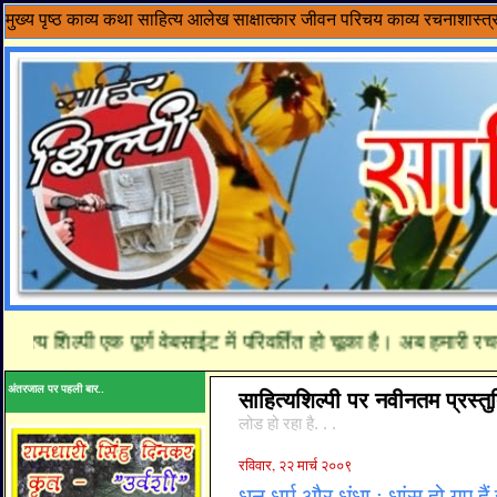
मुख्य पृष्ठ
काव्य
कथा साहित्य
आलेख
साक्षात्कार
जीवन परिचय
काव्य रचनाशास्त्
 शिल्पी एक पूर्ण वेबसाईट में परिवर्तित हो चूका है। अब हमारी रचनाय
अंतरजाल पर पहली बार..
साहित्यशिल्पी पर नवीनतम प्रस्तुत
लोड हो रहा है. . .
रविवार, २२ मार्च २००९