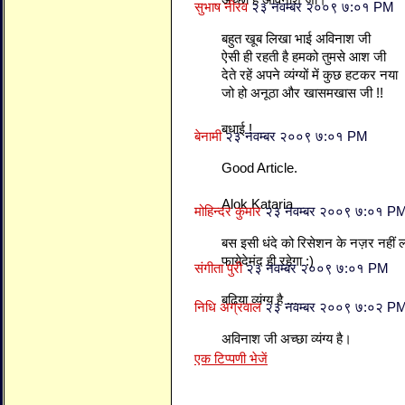
अच्छा है अविनाश जी।
सुभाष नीरव
२३ नवम्बर २००९ ७:०१ PM
बहुत खूब लिखा भाई अविनाश जी
ऐसी ही रहती है हमको तुमसे आश जी
देते रहें अपने व्यंग्यों में कुछ हटकर नया
जो हो अनूठा और खासमखास जी !!
बधाई !
बेनामी
२३ नवम्बर २००९ ७:०१ PM
Good Article.
Alok Kataria
मोहिन्दर कुमार
२३ नवम्बर २००९ ७:०१ P
बस इसी धंदे को रिसेशन के नज़र नहीं ल
फायेदेमंद ही रहेगा :)
संगीता पुरी
२३ नवम्बर २००९ ७:०१ PM
बढिया व्‍यंग्‍य है ...
निधि अग्रवाल
२३ नवम्बर २००९ ७:०२ P
अविनाश जी अच्छा व्यंग्य है।
एक टिप्पणी भेजें