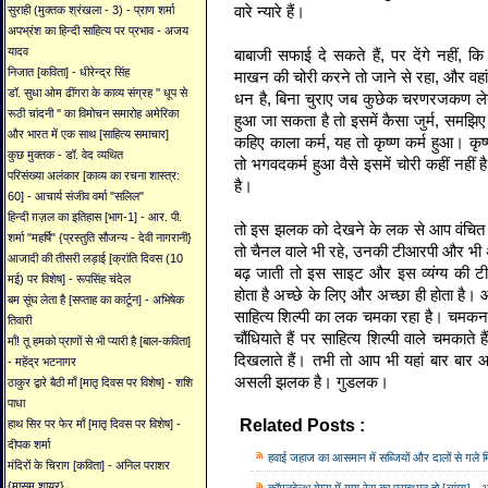
वारे न्‍यारे हैं।
सुराही (मुक्तक श्रंखला - 3) - प्राण शर्मा
अपभ्रंश का हिन्दी साहित्य पर प्रभाव - अजय
यादव
बाबाजी सफाई दे सकते हैं, पर देंगे नहीं, क
निजात [कविता] - धीरेन्द्र सिंह
माखन की चोरी करने तो जाने से रहा, और वहां
डॉ. सुधा ओम ढींगरा के काव्य संग्रह '' धूप से
धन है, बिना चुराए जब कुछेक चरणरजकण ले
रूठी चांदनी '' का विमोचन समारोह अमेरिका
हुआ जा सकता है तो इसमें कैसा जुर्म, समझिए 
और भारत में एक साथ [साहित्य समाचार]
कहिए काला कर्म, यह तो कृष्‍ण कर्म हुआ। कृष्‍
कुछ मुक्तक - डॉ. वेद व्यथित
तो भगवदकर्म हुआ वैसे इसमें चोरी कहीं नहीं 
परिसंख्या अलंकार [काव्य का रचना शास्त्र:
है।
60] - आचार्य संजीव वर्मा "सलिल"
हिन्दी ग़ज़ल का इतिहास [भाग-1] - आर. पी.
तो इस झलक को देखने के लक से आप वंचित तो न
शर्मा "महर्षि" {प्रस्तुति सौजन्य - देवी नागरानी}
तो चैनल वाले भी रहे, उनकी टीआरपी और भी
आजादी की तीसरी लड़ाई [क्रांति दिवस (10
बढ़ जाती तो इस साइट और इस व्‍यंग्‍य की 
मई) पर विशेष] - रूपसिंह चंदेल
होता है अच्‍छे के लिए और अच्‍छा ही होता 
बम सूंघ लेता है [सप्ताह का कार्टून] - अभिषेक
साहित्‍य शिल्‍पी का लक चमका रहा है। चमकना
तिवारी
चौंधियाते हैं पर साहित्‍य शिल्‍पी वाले चमक
माँ! तू हमको प्राणों से भी प्यारी है [बाल-कविता]
दिखलाते हैं। तभी तो आप भी यहां बार बार
- महेंद्र भटनागर
असली झलक है। गुडलक।
ठाकुर द्वारे बैठी माँ [मातृ दिवस पर विशेष] - शशि
पाधा
Related Posts :
हाथ सिर पर फेर माँ [मातृ दिवस पर विशेष] -
Avinash Vachaspati,
Sat
दीपक शर्मा
हवाई जहाज का आसमान में सब्जियों और दालों से गले मिल
मंदिरों के चिराग [कविता] - अनिल पराशर
{मासूम शायर}