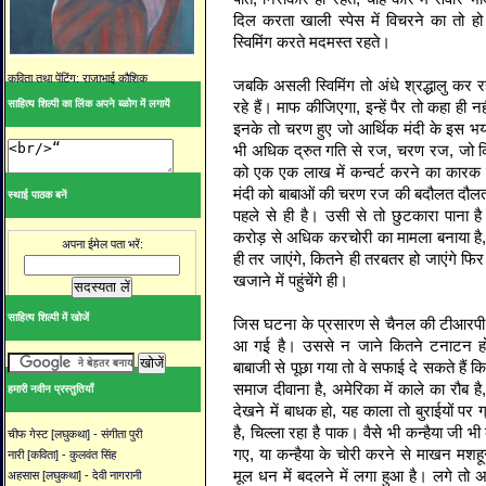
दिल करता खाली स्‍पेस में विचरने का तो हो
स्विमिंग करते मदमस्‍त रहते।
कविता तथा पेंटिंग: राजाभाई कौशिक
जबकि असली स्विमिंग तो अंधे श्रद्धालु कर रह
रहे हैं। माफ कीजिएगा, इन्‍हें पैर तो कहा ही 
साहित्य शिल्पी का लिंक अपने ब्ळोग में लगायें
इनके तो चरण हुए जो आर्थिक मंदी के इस भया
भी अधिक द्रुत गति से रज, चरण रज, जो कि
को एक एक लाख में कन्‍वर्ट करने का कारक बन 
मंदी को बाबाओं की चरण रज की बदौलत दौलतम
स्थाई पाठक बनें
पहले से ही है। उसी से तो छुटकारा पाना ह
करोड़ से अधिक करचोरी का मामला बनाया है
अपना ईमेल पता भरें:
ही तर जाएंगे, कितने ही तरबतर हो जाएंगे फ
खजाने में पहुंचेंगे ही।
साहित्य शिल्पी में खोजें
जिस घटना के प्रसारण से चैनल की टीआरपी के न
आ गई है। उससे न जाने कितने टनाटन हो
बाबाजी से पूछा गया तो वे सफाई दे सकते हैं क
समाज दीवाना है, अमेरिका में काले का रौब ह
हमारी नवीन प्रस्तुतियाँ
देखने में बाधक हो, यह काला तो बुराईयों पर
है, चिल्‍ला रहा है पाक। वैसे भी कन्‍हैया जी 
चीफ गेस्ट [लघुकथा] - संगीता पुरी
गए, या कन्‍हैया के चोरी करने से माखन म
नारी [कविता] - कुलवंत सिंह
मूल धन में बदलने में लगा हुआ है। लगे तो अ
अहसास [लघुकथा] - देवी नागरानी