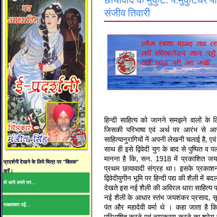
छायावाद के मुकुट: पं.मुकुटधर पाण
संजीव तिवारी
हिन्दी साहित्य को जानने समझने वालों के 
जिसकी परिभाषा एवं अर्थ पर आरंभ से आज
साहित्यानुरागियों नें अपनी लेखनी चलाई है, एव
साथ ही इसे द्विवेदी युग के बाद से पुष्पित व प
मानना है कि, सन. 1918 में प्रकाशित जय
प्रदर्शनी देखने के लिये चित्र पर "क्लिक"
प्रथम छायावादी संग्रह था। इसके प्रकाशन 
करें।
द्विवेदीयुगीन भूमि पर हिन्दी पद्य की शैली में 
वो आये हमारे घर...
देखते इस नई शैली की अविरल धारा साहित्य प्र
नई शैली के आधार स्तंभ जयशंकर प्रसाद, सूर्य
साक्षात्कार पढ़ें...
पंत और महादेवी वर्मा थे । कहा जाता है 
परिभाषित करने एवं नामकरण करने का श्रेय पं