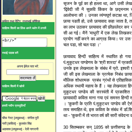
सृजन के पूर्व का हो हल्ला था, आगे उसी लेख म
‘द्विवेदी जी नें सुकवि किंकर के छद्मनाम
आलोचना की । उनका व्यंग्यपूर्ण कटाक्ष था
छाया पडती हो, उसे छायावाद कहा जाता है, 
कविता तथा पेंटिंग: राजाभाई कौशिक
का लाभ उठाकर छायावाद की छीछालेदर कर रह
साहित्य शिल्पी का लिंक अपने ब्ळोग में लगायें
सी आ गई। मैनें 'माधुरी' में एक लेख लिखकर 
प्रयोग नहीं करने का आग्रह किया। पर उस पर 
चल पडा, सो चल पडा ।‘
स्थाई पाठक बनें
छायावाद हिन्दी साहित्य में स्थापित हो गय
पं.मुकुटधर पाण्डेणय के ‘श्री शारदा’ में प्
अपना ईमेल पता भरें:
उनके इस लेखमाला के संबंध में प्रो. इश्वरी श
जी की इस लेखमाला के प्रत्येक निबंध छाय
मौलिक शोधात्मक प्रबंध ग्रंथों से एतिहासिक त
अधिक स्थायी महत्व के हैं । यह लेखमाला हिन्दी
साहित्य शिल्पी में खोजें
मुकुटधर पाण्डेय की सरस्वंती में प्रकाशि
छायावादी कविता माना गया एवं समस्त हिन्दी स
। ‘कुकरी के प्रति पं.मुकुटधर पाण्डेय की ऐ
हमारी नवीन प्रस्तुतियाँ
तत्व समाहित थे, इस कविता के संबंध में डॉ.शि
था - ‘कुकरी में तो भारत वर्ष की सारी संवेदना क
चीफ गेस्ट [लघुकथा] - संगीता पुरी
नारी [कविता] - कुलवंत सिंह
30 सितम्बकर सन् 1895 को छत्तीसगढ के एक छ
अहसास [लघुकथा] - देवी नागरानी