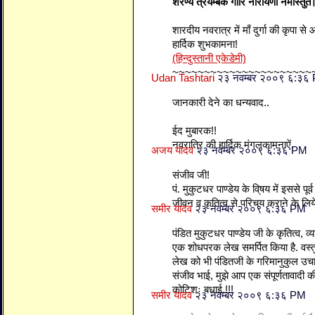
शरण्ये त्रयम्बके गौरि नारायणी नमोस्तुते
शारदीय नवरात्र में माँ दुर्गा की कृपा स
हार्दिक शुभकामना!
(हिन्दुस्तानी एकेडेमी)
~~~~~~~~~~~~~~~~~~~~~~
Udan Tashtari
२३ नवम्बर २००९ ६:३६
जानकारी देने का धन्यवाद..
ईद मुबारक!!
नवरात्रि की हार्दिक मंगलकामनाऐं.
अजय यादव
२३ नवम्बर २००९ ६:३६ PM
संजीव जी!
पं. मुकुटधर पाण्डेय के वि्षय में इससे प
जीवन व कृतित्व से परिचय कराने के लि
समीर यादव
२३ नवम्बर २००९ ६:३६ PM
पंडित मुकुटधर पाण्डेय जी के कृतित्व, व्य
एक शोधपरक लेख समर्पित किया है. वस्
लेख को भी पंडितजी के गरिमानुकुल उचाई
संजीव भाई, मुझे आप एक संपूर्णतावादी की छ
कोटिशः बधाई.!!!
समीर यादव
२३ नवम्बर २००९ ६:३६ PM