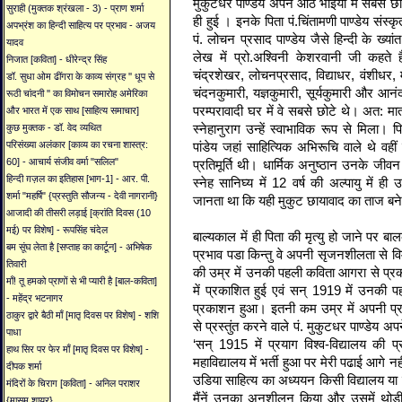
मुकुटधर पाण्डेंय अपने आठ भाईयों में सबसे छोट
सुराही (मुक्तक श्रंखला - 3) - प्राण शर्मा
ही हुई । इनके पिता पं.चिंतामणी पाण्डेय संस्कृत
अपभ्रंश का हिन्दी साहित्य पर प्रभाव - अजय
पं. लोचन प्रसाद पाण्डेय जैसे हिन्दी के ख्या
यादव
लेख में प्रो.अश्विनी केशरवानी जी कहते है
निजात [कविता] - धीरेन्द्र सिंह
चंद्रशेखर, लोचनप्रसाद, विद्याधर, वंशीधर,
डॉ. सुधा ओम ढींगरा के काव्य संग्रह '' धूप से
चंदनकुमारी, यज्ञकुमारी, सूर्यकुमारी और आनं
रूठी चांदनी '' का विमोचन समारोह अमेरिका
परम्परावादी घर में वे सबसे छोटे थे। अत: म
और भारत में एक साथ [साहित्य समाचार]
स्नेहानुराग उन्हें स्वाभाविक रूप से मिला।
कुछ मुक्तक - डॉ. वेद व्यथित
पांडेय जहां साहित्यिक अभिरूचि वाले थे वहीं
परिसंख्या अलंकार [काव्य का रचना शास्त्र:
60] - आचार्य संजीव वर्मा "सलिल"
प्रतिमूर्ति थी। धार्मिक अनुष्ठान उनके ज
हिन्दी ग़ज़ल का इतिहास [भाग-1] - आर. पी.
स्नेह सानिघ्य में 12 वर्ष की अल्पायु में ह
शर्मा "महर्षि" {प्रस्तुति सौजन्य - देवी नागरानी}
जानता था कि यही मुकुट छायावाद का ताज बनेग
आजादी की तीसरी लड़ाई [क्रांति दिवस (10
मई) पर विशेष] - रूपसिंह चंदेल
बाल्‍यकाल में ही पिता की मृत्यु हो जाने पर ब
बम सूंघ लेता है [सप्ताह का कार्टून] - अभिषेक
प्रभाव पडा किन्तु वे अपनी सृजनशीलता से विम
तिवारी
की उम्र में उनकी पहली कविता आगरा से प्रकाश
माँ! तू हमको प्राणों से भी प्यारी है [बाल-कविता]
में प्रकाशित हुई एवं सन् 1919 में उनकी प
- महेंद्र भटनागर
प्रकाशन हुआ। इतनी कम उम्र में अपनी प
ठाकुर द्वारे बैठी माँ [मातृ दिवस पर विशेष] - शशि
से प्रस्तुंत करने वाले पं. मुकुटधर पाण्डेय अपन
पाधा
‘सन् 1915 में प्रयाग विश्व-विद्यालय की प्र
हाथ सिर पर फेर माँ [मातृ दिवस पर विशेष] -
महाविद्यालय में भर्ती हुआ पर मेरी पढाई आगे नही
दीपक शर्मा
उडिया साहित्य का अध्ययन किसी विद्यालय या म
मंदिरों के चिराग [कविता] - अनिल पराशर
मैंनें उनका अनुशीलन किया और उसमें थोडी
{मासूम शायर}