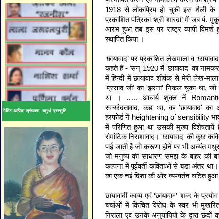
1918 से लोकप्रिय हो चुकी इस शैली के स
प्रकाशित पत्रिका ‘श्री शारदा’ में जब पं. 
आरंभ हुआ तब इस पर राष्ट्र व्यापी विमर्श
स्थापित किया ।
‘छायावाद’ पर प्रकाशित लेखमाला व ‘छायावाद’ के
कहते हैं - ‘सन् 1920 में 'छायावाद' का नाम
में हिन्दी में छायावाद शीर्षक से मेरी लेख-
'प्रसाद जी' का 'झरना' निकल चुका था, जो 
था । ...... आचार्य शुक्‍ल नें Romanti
स्वच्छंदतावाद, कहा था, वह 'छायावाद' क
पेंटिंग-कविता श्रंखला: चतुर्थ प्रस्तुति
हरफोर्ड नें heightening of sensibility भावो
में परिणित हुआ था उसकी मुख्‍य विशेषतायें ह
रोमांटिक निराशावाद। 'छायावाद' की कुछ कविता
पाई जाती है जो करूणा होने पर भी अत्यंत मधु
जो मनुष्‍य की साधारण समझ के बाहर की बात
कल्पना में पूर्ववर्ती कविताओं से बडा अंतर था। छ
का एक नई दिशा की ओर व्‍यपवर्तन घटित हुआ
छायावादी काव्य एवं ‘छायावाद’ शव्द के प्रयो
चर्चाओं में किंचित विरोध के स्वर भी मुख
निराला एवं उनके अनुयायियों के द्वारा छंदों