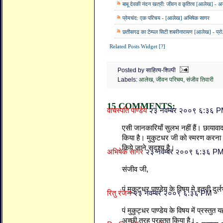
बाबू देवकी नंदन खत्री: जीवन व कृतित्व [आलेख] - 
प्रेमचंद: एक परिचय - [आलेख] अभिषेक सागर
छतीसगढ का टेम्पल सिटी शबरीनारायण [आलेख] - प्रो.
Related Posts Widget [?]
Posted by साहित्य-शिल्पी
Labels:
आलेख
,
जीवन परिचय
,
संजीव तिवारी
15 COMMENTS:
वाचस्पति पाण्डेय
२३ नवम्बर २००९ ६:३६ 
एसी जानकारियाँ सुलभ नहीं हैं। छायावाद
किया है। मुकुटधर जी को स्मरण करना 
किये जाने सदृश्य है।
अभिषेक सागर
२३ नवम्बर २००९ ६:३६ P
संजीव जी,
पं मुकुट्धर पाण्डेय के विषय मे इतनी दुर
रितु रंजन
२३ नवम्बर २००९ ६:३६ PM
पं मुकुट्धर पाण्डेय के विषय में प्रस्तु
अच्छी तरह प्रस्तुत किया है।