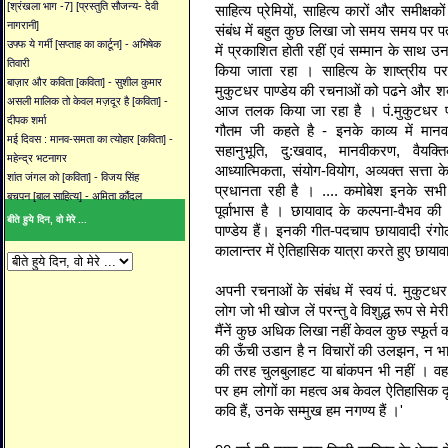
[श्रंखला भाग -7] [प्रस्तुति सौजन्य- देवी
साहित्य प्रेमियों, साहित्य कारों और समीक्षक
नागरानी]
संबंध में बहुत कुछ लिखा जो समय समय पर पत्र
उफ्फ ये गर्मी [सप्ताह का कार्टून] - अभिषेक
में प्रकाशित होती रहीं एवं सम्मान के साथ
तिवारी
किया जाता रहा । साहित्‍य के शाष्त्रीय परम्
बाज़ार और कविता [कविता] - सुशील कुमार
मुकुटधर पाण्डेय की रचनाओं को पढने और शब्द
असली मालिक तो केवल मज़दूर है [कविता] -
आज तलक किया जा रहा है । पं.मुकुटधर पा
दीपक शर्मा
गौतम जी कहते है - इनके काव्य में मानव-प
मई दिवस : मानव-समता का त्योहार [कविता] -
सहानुभूति, दु:खवाद, मानवीकरण, वैयक्तिक
महेन्द्र भटनागर
आध्‍यात्मिकता, संयोग-वियोग, अव्‍यक्‍त सत्ता
शांत जंगल को [कविता] - विजय सिंह
प्रधानता रही है । .... कमोबेश इनके सभी ग
बचपन [बाल साहित्य] - अमिता कौंदल
पूर्वाभास है । छायावाद के कल्पना-वैभव क
बीते हुये दिन, वो मेरे ...
पाण्डेय हैं। इनकी गीत-पदचाप छायावादी रंगोली
कालान्तर में ऐतिहासिक यात्रा करते हुए छायावा
अपनी रचनाओं के संबंध में स्वयं पं. मुकुटधर 
लोग जो भी खोज लें परन्तु वे विशुद्ध रूप से 
मैंनें कुछ अधिक लिखा नहीं केवल कुछ स्फूर्त 
की ऊँची उडान है न विचारों की उलझन, न भावों
की तरह चुलबुलाहट या बांकपन भी नहीं । वह
पर हम लोगों का महत्व अब केवल ऐतिहासिक दृष्
कवि हैं, उनके सम्मुख हम नगण्य हैं ।'