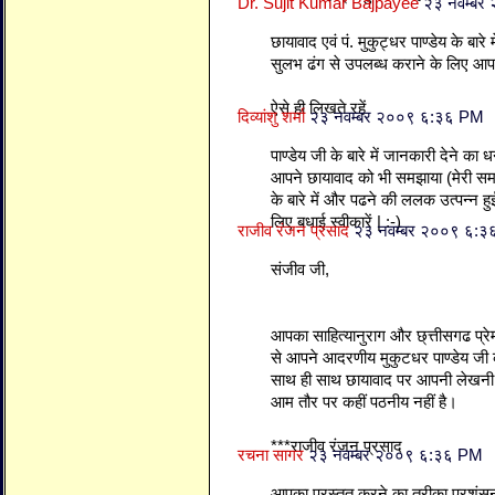
Dr. Sujit Kumar Bajpayee
२३ नवम्बर
छायावाद एवं पं. मुकुट्धर पाण्डेय के बारे
सुलभ ढंग से उपलब्ध कराने के लिए आप
ऐसे ही लिखते रहें
दिव्यांशु शर्मा
२३ नवम्बर २००९ ६:३६ PM
पाण्डेय जी के बारे में जानकारी देने का
आपने छायावाद को भी समझाया (मेरी समझ
के बारे में और पढने की ललक उत्पन्न हु
लिए बधाई स्वीकारें | :-)
राजीव रंजन प्रसाद
२३ नवम्बर २००९ ६:
संजीव जी,
आपका साहित्यानुराग और छ्त्तीसगढ प्रेम 
से आपने आदरणीय मुकुटधर पाण्डेय जी का
साथ ही साथ छायावाद पर आपनी लेखनी ने
आम तौर पर कहीं पठनीय नहीं है।
***राजीव रंजन प्रसाद
रचना सागर
२३ नवम्बर २००९ ६:३६ PM
आपका प्रस्तुत करने का तरीका प्रशंस