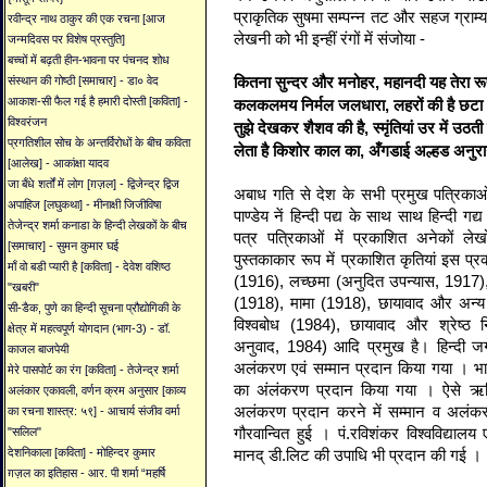
प्राकृतिक सुषमा सम्पन्न तट और सहज ग्राम्य
रवीन्द्र नाथ ठाकुर की एक रचना [आज
लेखनी को भी इन्हीं रंगों में संजोया -
जन्मदिवस पर विशेष प्रस्तुति]
बच्चों में बढ़ती हीन-भावना पर पंचनद शोध
कितना सुन्दर और मनोहर, महानदी यह तेरा र
संस्थान की गोष्ठी [समाचार] - डा० वेद
आकाश-सी फैल गई है हमारी दोस्ती [कविता] -
कलकलमय निर्मल जलधारा, लहरों की है छटा
विश्वरंजन
तुझे देखकर शैशव की है, स्मृंतियां उर में उठ
प्रगतिशील सोच के अन्तर्विरोधों के बीच कविता
लेता है किशोर काल का, अँगडाई अल्हड अनु
[आलेख] - आकांक्षा यादव
जा बँधे शर्तों में लोग [ग़ज़ल] - द्विजेन्द्र द्विज
अबाध गति से देश के सभी प्रमुख पत्रिकाओं
अपाहिज [लघुकथा] - मीनाक्षी जिजीविषा
पाण्डेय नें हिन्दी पद्य के साथ साथ हिन्दी
तेजेन्द्र शर्मा कनाडा के हिन्दी लेखकों के बीच
पत्र पत्रिकाओं में प्रकाशित अनेकों ल
[समाचार] - सुमन कुमार घई
पुस्तकाकार रूप में प्रकाशित कृतियां इस प्र
माँ वो बडी प्यारी है [कविता] - देवेश वशिष्ठ
(1916), लच्छमा (अनुदित उपन्यास, 1917),
"खबरी"
(1918), मामा (1918), छायावाद और अन्य न
सी-डैक, पुणे का हिन्दी सूचना प्रौद्योगिकी के
विश्वबोध (1984), छायावाद और श्रेष्ठ न
क्षेत्र में महत्वपूर्ण योगदान (भाग-3) - डॉ.
अनुवाद, 1984) आदि प्रमुख है। हिन्‍दी जगत 
काजल बाजपेयी
अलंकरण एवं सम्मान प्रदान किया गया । भारत
मेरे पासपोर्ट का रंग [कविता] - तेजेन्द्र शर्मा
का अंलंकरण प्रदान किया गया । ऐसे ऋषि
अलंकार एकावली, वर्णन क्रम अनुसार [काव्य
अलंकरण प्रदान करने में सम्मान व अलंकरण 
का रचना शास्त्र: ५९] - आचार्य संजीव वर्मा
गौरवान्वित हुई । पं.रविशंकर विश्वविद्यालय एवं 
"सलिल"
मानद् डी.लिट की उपाधि भी प्रदान की गई ।
देशनिकाला [कविता] - मोहिन्दर कुमार
ग़ज़ल का इतिहास - आर. पी शर्मा “महर्षि