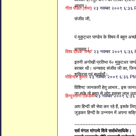
आभार।
गीता पंडित (शमा)
२३ नवम्बर २००९ ६:३६
संजीव जी,
पं मुकुट्धर पाण्डेय के विषय में बहुत अच्
धन्यवाद |
विश्व दीपक ’तन्हा’
२३ नवम्बर २००९ ६:३६
इतनी अनोखी प्रतिभा पं० मुकुटधर पाण्डेय
बराबर थी। धन्यवाद संजीव जी का, जिन
शुक्रिया एवं बधाईयाँ।
मोहिन्दर कुमार
२३ नवम्बर २००९ ६:३६ P
विशिष्ट जानकारी हेतु आभार.. इस जान
जा सके तो बहुत से लोग इसका लाभ उठा 
हिन्दुस्तानी एकेडेमी
२३ नवम्बर २००९ ६:३
आप हिन्दी की सेवा कर रहे हैं, इसके लिए
जुड़कर हिन्दी के उन्नयन में अपना सक्
~~~~~~~~~~~~~~~~~~~~~~
सर्व मंगल मांगल्ये शिवे सर्वार्थसाधिके।