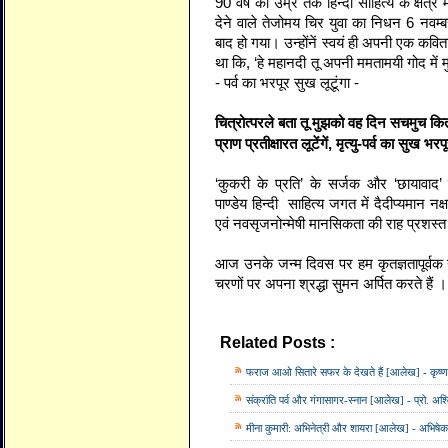
90 वर्ष की उम्र तक हिन्दी साहित्य के क्षेत्र
देने वाले तेजोमय चिर युवा का निधन 6 नवम्बर 
बाद हो गया। उन्होंनें स्वयं ही अपनी एक कवित
था कि, ‘हे महानदी तू अपनी ममतामयी गोद में मुझ
- पर्व का भरपूर सुख लूटूंगा -
चित्रोत्परले बता तू मुझको वह दिन सचमुच कि
प्राण प्रतीक्षारत लूटेंगें, मृत्यु-पर्व का सुख भ
‘कुकरी के प्रति’ के सर्जक और ‘छायावाद’ 
पाण्डेय हिन्दी साहित्य जगत में दैदीप्यमान नक्ष
एवं नवसृजनोन्मेषी मानसिकता की राह प्रशस्त 
आज उनके जन्म दिवस पर हम कृतज्ञतापूर्वक उ
चरणों पर अपना श्रद्धा सुमन अर्पित करते हैं ।
Related Posts :
आलेख,
जीवन परिचय,
संजीव
फराज आओ सितारे सफर के देखते हैं [आलेख] - कृष्ण
संक्रांति पर्व और गंगासागर-स्नान [आलेख] - प्रो. अश्
मीना कुमारी: अभिनेत्री और शायरा [आलेख] - अभिषे