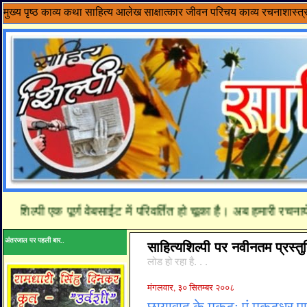
मुख्य पृष्ठ
काव्य
कथा साहित्य
आलेख
साक्षात्कार
जीवन परिचय
काव्य रचनाशास्त्
पी एक पूर्ण वेबसाईट में परिवर्तित हो चूका है। अब हमारी रचनाये यहा
अंतरजाल पर पहली बार..
साहित्यशिल्पी पर नवीनतम प्रस्तुत
लोड हो रहा है. . .
मंगलवार, ३० सितम्बर २००८