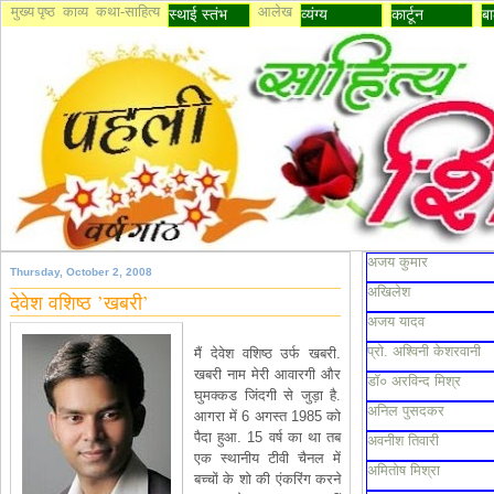
मुख्य पृष्ठ
काव्य
कथा-साहित्य
आलेख
स्थाई स्तंभ
व्यंग्य
कार्टून
बा
अजय कुमार
Thursday, October 2, 2008
अखिलेश
देवेश वशिष्ठ ’खबरी’
अजय यादव
प्रो. अश्विनी केशरवानी
मैं देवेश वशिष्ठ उर्फ खबरी.
खबरी नाम मेरी आवारगी और
डॉ० अरविन्द मिश्र
घुमक्कड जिंदगी से जुड़ा है.
अनिल पुसदकर
आगरा में 6 अगस्त 1985 को
पैदा हुआ. 15 वर्ष का था तब
अवनीश तिवारी
एक स्थानीय टीवी चैनल में
अमितोष मिश्रा
बच्चों के शो की एंकरिंग करने