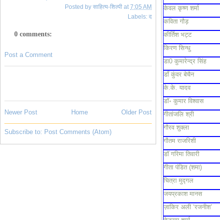
Posted by
साहित्य-शिल्पी
at
7:05 AM
केवल कृष्ण शर्मा
Labels:
द
कविता गौड़
0 comments:
कीर्तिश भट्ट
किरण सिन्धु
Post a Comment
डा0 कुमारेन्द्र सिंह
डाँ कुंवर बेचैन
के.के. यादव
डॉ॰ कुमार विश्वास
Newer Post
Home
Older Post
गीतांजलि श्री
गौरव शुक्ला
Subscribe to:
Post Comments (Atom)
गौतम राजरिशी
डॉ गरिमा तिवारी
गीता पंडित (शमा)
चित्रा मुद्गल
जयप्रकाश मानस
ज़ाकिर अली ‘रजनीश’