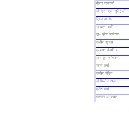
नीरज गोस्वामी
डॉ. एस. एस. धुर्वे ( डॉ. 
प्रिया आनंद
प्रकाश 'अर्श'
डॉ० प्रेम जन्मेजय
प्रवीण शुक्ला
प्रकाश चंडालिया
पवन कुमार ’चंदन’
प्राण शर्मा
प्रवीण पंडित
डॉ फिरोज अहमद
बृजेश शर्मा
बलराम अग्रवाल