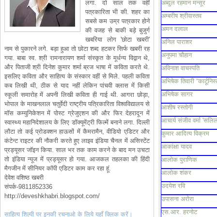
लगा. दो साल तक वहीं
अब्दुल रहमान मन्सूर
पत्रकारिता भी की. शहर का
अम्बरीष श्रीवास्तव
सबसे कम उम्र पत्रकार होने
अमन दलाल
की वजह से बाकी बड़े बुजुर्ग
खबरिया लोग 'छोटा खबरी'
अनिल पाराशर
नाम से पुकारने लगे. बड़ा हुआ तो छोटा शब्द हटकर सिर्फ खबरी रह
अनुपमा चौहान
गया. बाबा स्व. श्री रामनारायण शर्मा संस्कृत के मूर्धन्य विद्वान थे,
और पिताजी श्री दिनेश कुमार शर्मा ब्रज भाषा में कविता करते थे.
अविनाश वाचस्पति
इसलिए कविता और साहित्य के संस्कार वहीं से मिले. पहली कविता
अभिषेक तिवारी “कार्टूनिस्
कब लिखी थी, ठीक से याद नहीं लेकिन पांचवी क्लास में किसी
अभिषेक सागर
स्कूली समारोह में अपनी लिखी कविता ही गाई थी. आगरा छोड़ा,
भोपाल के माखनलाल चतुर्वेदी राष्ट्रीय पत्रिकारिता विश्वविद्यालय से
आशीष रस्तोगी
मॉस कम्युनिकेशन में पोस्ट ग्रेजुएशन की और फिर देहरादून में
आचार्य संजीव वर्मा 'सलिल
स्वास्थ्य महानिदेशालय के लिए डॉक्यूमेंट्री फिल्में बनाने लगा. दिल्ली
लौटा तो कई प्रोडक्शन हाऊसों में कैमरामैन, वीडियो एडिटर और
कुमार आदित्य विक्रम
कंटेन्ट राइटर की नौकरी करते हुए लाइव इंडिया चैनल में असिस्टेंट
आकांक्षा यादव
प्रड्यूसर जॉइन किया. साल भर तक काम करने के बाद मन उचटा
तो इंडिया न्यूज में प्रड्यूसर हो गया. आजकल तहलका की हिंदी
आलोक पुराणिक
मैगजीन में सीनियर कॉपी एडिटर काम कर रहा हूं.
आलोक शंकर
देवेश वशिष्ठ खबरी
उदयेश रवि
संपर्क-9811852336
http://deveshkhabri.blogspot.com/
उपासना अरोरा
एस.आर. हरनोट
साहित्य शिल्पी पर इनकी रचनाओ के लिये यहाँ क्लिक करें।