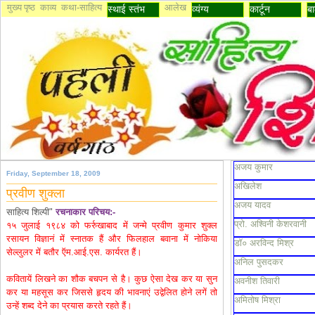
मुख्य पृष्ठ
काव्य
कथा-साहित्य
आलेख
स्थाई स्तंभ
व्यंग्य
कार्टून
बा
अजय कुमार
Friday, September 18, 2009
अखिलेश
प्रवीण शुक्ला
अजय यादव
साहित्य शिल्पी"
रचनाकार परिचय:-
प्रो. अश्विनी केशरवानी
१५ जुलाई १९८४ को फर्रुखाबाद में जन्मे प्रवीण कुमार शुक्ल
रसायन विज्ञानं में स्नातक हैं और फिलहाल बवाना में नोकिया
डॉ० अरविन्द मिश्र
सेल्लुलर में बतौर ऍम.आई.एस. कार्यरत हैं।
अनिल पुसदकर
कवितायें लिखने का शौक बचपन से है। कुछ ऐसा देख कर या सुन
अवनीश तिवारी
कर या महसूस कर जिससे हृदय की भावनाएं उद्वेलित होने लगें तो
अमितोष मिश्रा
उन्हें शब्द देने का प्रयास करते रहते
हैं।