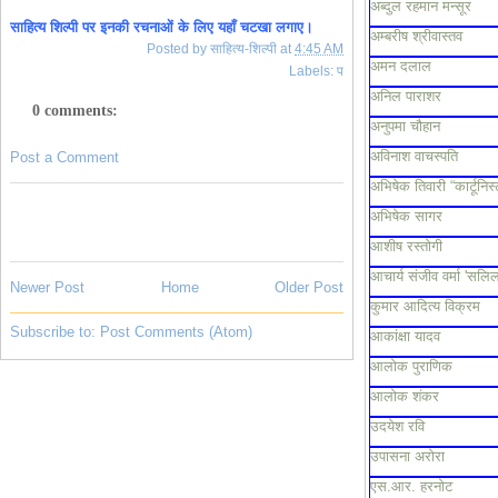
अब्दुल रहमान मन्सूर
साहित्य शिल्पी पर इनकी रचनाओं के लिए यहाँ चटखा लगाए।
अम्बरीष श्रीवास्तव
Posted by
साहित्य-शिल्पी
at
4:45 AM
अमन दलाल
Labels:
प
अनिल पाराशर
0 comments:
अनुपमा चौहान
अविनाश वाचस्पति
Post a Comment
अभिषेक तिवारी “कार्टूनिस्
अभिषेक सागर
आशीष रस्तोगी
आचार्य संजीव वर्मा 'सलिल
Newer Post
Home
Older Post
कुमार आदित्य विक्रम
Subscribe to:
Post Comments (Atom)
आकांक्षा यादव
आलोक पुराणिक
आलोक शंकर
उदयेश रवि
उपासना अरोरा
एस.आर. हरनोट