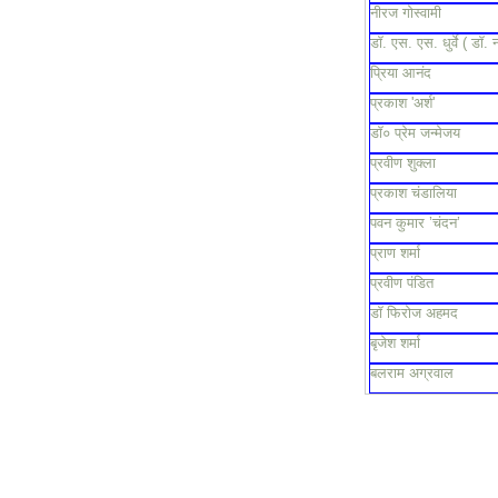
नीरज गोस्वामी
डॉ. एस. एस. धुर्वे ( डॉ. 
प्रिया आनंद
प्रकाश 'अर्श'
डॉ० प्रेम जन्मेजय
प्रवीण शुक्ला
प्रकाश चंडालिया
पवन कुमार ’चंदन’
प्राण शर्मा
प्रवीण पंडित
डॉ फिरोज अहमद
बृजेश शर्मा
बलराम अग्रवाल