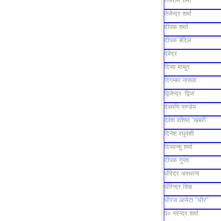
तेजराम शर्मा
तेजेन्द्र शर्मा
दीपक शर्मा
दीपक बेदिल
देवेद्र
दिव्या माथुर
दिगम्बर नासवा
द्विजेन्द्र ‘द्विज’
देवमणि पाण्डेय
देवेश वशिष्ठ ’खबरी’
दिनेश रघुवंशी
दिव्यान्शु शर्मा
दीपक गुप्ता
धीरेद्र अस्थाना
धीरेन्द्र सिंह
धीरज आमेटा "धीर"
पं० नरेन्द्र शर्मा