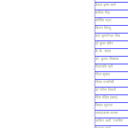
केवल कृष्ण शर्मा
कविता गौड़
कीर्तिश भट्ट
किरण सिन्धु
डा0 कुमारेन्द्र सिंह
डाँ कुंवर बेचैन
के.के. यादव
डॉ॰ कुमार विश्वास
गीतांजलि श्री
गौरव शुक्ला
गौतम राजरिशी
डॉ गरिमा तिवारी
गीता पंडित (शमा)
चित्रा मुद्गल
जयप्रकाश मानस
ज़ाकिर अली ‘रजनीश’