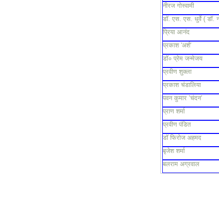
नीरज गोस्वामी
डॉ. एस. एस. धुर्वे ( डॉ. 
प्रिया आनंद
प्रकाश 'अर्श'
डॉ० प्रेम जन्मेजय
प्रवीण शुक्ला
प्रकाश चंडालिया
पवन कुमार ’चंदन’
प्राण शर्मा
प्रवीण पंडित
डॉ फिरोज अहमद
बृजेश शर्मा
बलराम अग्रवाल