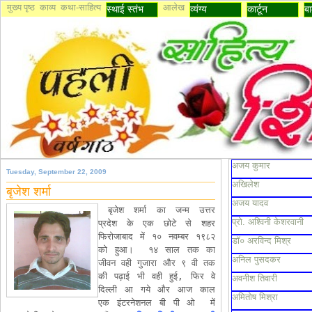
मुख्य पृष्ठ
काव्य
कथा-साहित्य
आलेख
स्थाई स्तंभ
व्यंग्य
कार्टून
बा
अजय कुमार
Tuesday, September 22, 2009
अखिलेश
बृजेश शर्मा
अजय यादव
 बृजेश शर्मा का जन्म उत्तर 
प्रो. अश्विनी केशरवानी
प्रदेश के एक छोटे से शहर 
फिरोजाबाद में १० नवम्बर १९८२ 
डॉ० अरविन्द मिश्र
को हुआ।  १४ साल तक का 
अनिल पुसदकर
जीवन वही गुजारा और ९ वी तक 
की पढ़ाई भी वही हुई, फिर वे 
अवनीश तिवारी
दिल्ली आ गये और आज काल 
अमितोष मिश्रा
एक इंटरनेशनल बी पी ओ  में 