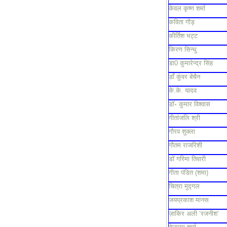
केवल कृष्ण शर्मा
कविता गौड़
कीर्तिश भट्ट
किरण सिन्धु
डा0 कुमारेन्द्र सिंह
डाँ कुंवर बेचैन
के.के. यादव
डॉ॰ कुमार विश्वास
गीतांजलि श्री
गौरव शुक्ला
गौतम राजरिशी
डॉ गरिमा तिवारी
गीता पंडित (शमा)
चित्रा मुद्गल
जयप्रकाश मानस
ज़ाकिर अली ‘रजनीश’