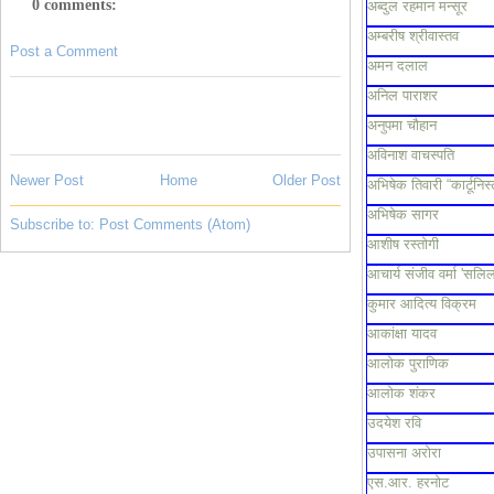
0 comments:
अब्दुल रहमान मन्सूर
अम्बरीष श्रीवास्तव
Post a Comment
अमन दलाल
अनिल पाराशर
अनुपमा चौहान
अविनाश वाचस्पति
Newer Post
Home
Older Post
अभिषेक तिवारी “कार्टूनिस्
अभिषेक सागर
Subscribe to:
Post Comments (Atom)
आशीष रस्तोगी
आचार्य संजीव वर्मा 'सलिल
कुमार आदित्य विक्रम
आकांक्षा यादव
आलोक पुराणिक
आलोक शंकर
उदयेश रवि
उपासना अरोरा
एस.आर. हरनोट