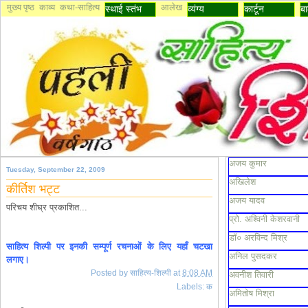
मुख्य पृष्ठ
काव्य
कथा-साहित्य
आलेख
स्थाई स्तंभ
व्यंग्य
कार्टून
बा
अजय कुमार
Tuesday, September 22, 2009
अखिलेश
कीर्तिश भट्ट
अजय यादव
परिचय शीघ्र प्रकाशित...
प्रो. अश्विनी केशरवानी
डॉ० अरविन्द मिश्र
साहित्य शिल्पी पर इनकी सम्पूर्ण रचनाओं के लिए यहाँ चटखा
अनिल पुसदकर
लगाए।
Posted by
साहित्य-शिल्पी
at
8:08 AM
अवनीश तिवारी
Labels:
क
अमितोष मिश्रा