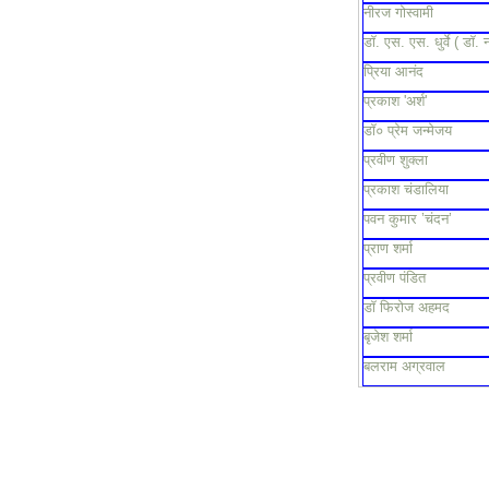
नीरज गोस्वामी
डॉ. एस. एस. धुर्वे ( डॉ. 
प्रिया आनंद
प्रकाश 'अर्श'
डॉ० प्रेम जन्मेजय
प्रवीण शुक्ला
प्रकाश चंडालिया
पवन कुमार ’चंदन’
प्राण शर्मा
प्रवीण पंडित
डॉ फिरोज अहमद
बृजेश शर्मा
बलराम अग्रवाल