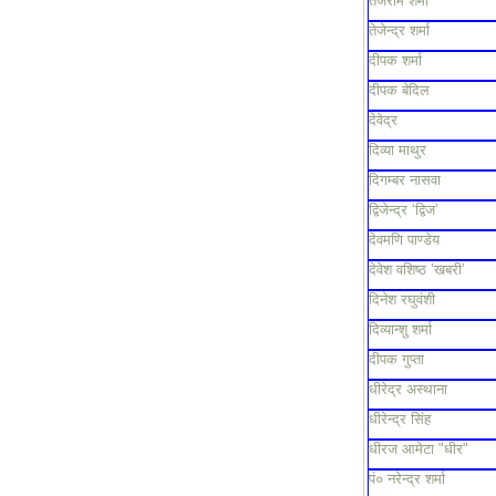
तेजराम शर्मा
तेजेन्द्र शर्मा
दीपक शर्मा
दीपक बेदिल
देवेद्र
दिव्या माथुर
दिगम्बर नासवा
द्विजेन्द्र ‘द्विज’
देवमणि पाण्डेय
देवेश वशिष्ठ ’खबरी’
दिनेश रघुवंशी
दिव्यान्शु शर्मा
दीपक गुप्ता
धीरेद्र अस्थाना
धीरेन्द्र सिंह
धीरज आमेटा "धीर"
पं० नरेन्द्र शर्मा