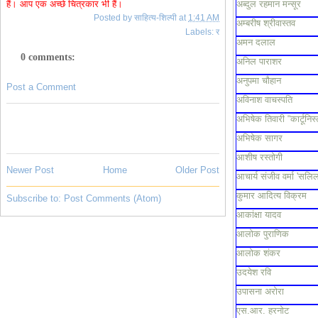
हैं। आप एक अच्छे चित्रकार भी हैं।
अब्दुल रहमान मन्सूर
Posted by
साहित्य-शिल्पी
at
1:41 AM
अम्बरीष श्रीवास्तव
Labels:
र
अमन दलाल
0 comments:
अनिल पाराशर
अनुपमा चौहान
Post a Comment
अविनाश वाचस्पति
अभिषेक तिवारी “कार्टूनिस्
अभिषेक सागर
आशीष रस्तोगी
Newer Post
Home
Older Post
आचार्य संजीव वर्मा 'सलिल
कुमार आदित्य विक्रम
Subscribe to:
Post Comments (Atom)
आकांक्षा यादव
आलोक पुराणिक
आलोक शंकर
उदयेश रवि
उपासना अरोरा
एस.आर. हरनोट