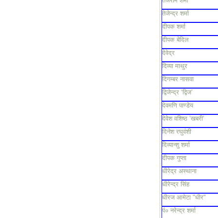
तेजराम शर्मा
तेजेन्द्र शर्मा
दीपक शर्मा
दीपक बेदिल
देवेद्र
दिव्या माथुर
दिगम्बर नासवा
द्विजेन्द्र ‘द्विज’
देवमणि पाण्डेय
देवेश वशिष्ठ ’खबरी’
दिनेश रघुवंशी
दिव्यान्शु शर्मा
दीपक गुप्ता
धीरेद्र अस्थाना
धीरेन्द्र सिंह
धीरज आमेटा "धीर"
पं० नरेन्द्र शर्मा