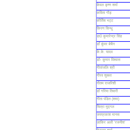
केवल कृष्ण शर्मा
कविता गौड़
कीर्तिश भट्ट
किरण सिन्धु
डा0 कुमारेन्द्र सिंह
डाँ कुंवर बेचैन
के.के. यादव
डॉ॰ कुमार विश्वास
गीतांजलि श्री
गौरव शुक्ला
गौतम राजरिशी
डॉ गरिमा तिवारी
गीता पंडित (शमा)
चित्रा मुद्गल
जयप्रकाश मानस
ज़ाकिर अली ‘रजनीश’