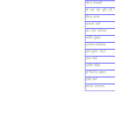
नीरज गोस्वामी
डॉ. एस. एस. धुर्वे ( डॉ. 
प्रिया आनंद
प्रकाश 'अर्श'
डॉ० प्रेम जन्मेजय
प्रवीण शुक्ला
प्रकाश चंडालिया
पवन कुमार ’चंदन’
प्राण शर्मा
प्रवीण पंडित
डॉ फिरोज अहमद
बृजेश शर्मा
बलराम अग्रवाल