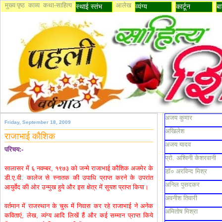
मुख्य पृष्ठ
काव्य
कथा-साहित्य
आलेख
स्थाई स्तंभ
व्यंग्य
कार्टून
बा
अजय कुमार
Friday, September 18, 2009
अखिलेश
राजाभाई कौशिक
अजय यादव
परिचय:-
प्रो. अश्विनी केशरवानी
सालासर में ६ नवम्बर, १९७३ को जन्मे राजाभाई कौशिक अजमेर के
डॉ० अरविन्द मिश्र
डी.ए.वी. कालेज से स्नातक की उपाधि प्राप्त करने के उपरांत
अनिल पुसदकर
आयुर्वेद की ओर उन्मुख हुये और इस क्षेत्र में सुयश प्राप्त किया।
अवनीश तिवारी
वर्तमान में राजस्थान के चुरू में निवास कर रहे राजाभाई ने अनेक
अमितोष मिश्रा
कविताएं, लेख, व्यंग्य आदि लिखें हैं और कई सम्मान प्राप्त किये