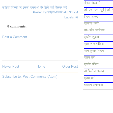
नीरज गोस्वामी
साहित्य शिल्पी पर इनकी रचनाओ के लिये यहाँ क्लिक करें।
डॉ. एस. एस. धुर्वे ( डॉ. 
Posted by
साहित्य-शिल्पी
at
8:33 PM
प्रिया आनंद
Labels:
आ
प्रकाश 'अर्श'
0 comments:
डॉ० प्रेम जन्मेजय
प्रवीण शुक्ला
Post a Comment
प्रकाश चंडालिया
पवन कुमार ’चंदन’
प्राण शर्मा
प्रवीण पंडित
Newer Post
Home
Older Post
डॉ फिरोज अहमद
Subscribe to:
Post Comments (Atom)
बृजेश शर्मा
बलराम अग्रवाल