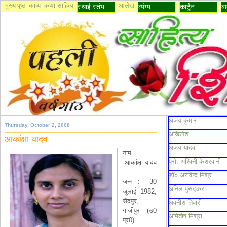
मुख्य पृष्ठ
काव्य
कथा-साहित्य
आलेख
स्थाई स्तंभ
व्यंग्य
कार्टून
बा
अजय कुमार
Thursday, October 2, 2008
अखिलेश
आकांक्षा यादव
अजय यादव
नाम :
प्रो. अश्विनी केशरवानी
आकांक्षा यादव
डॉ० अरविन्द मिश्र
जन्म :
30
अनिल पुसदकर
जुलाई 1982,
सैदपुर,
अवनीश तिवारी
गाजीपुर (उ0
अमितोष मिश्रा
प्र0)