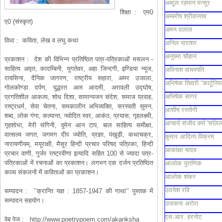
अब्दुल रहमान मन्सूर
शिक्षा :
एम0
अम्बरीष श्रीवास्तव
ए0 (संस्कृत)
अमन दलाल
विधा :
कविता, लेख व लघु कथा
अनिल पाराशर
अनुपमा चौहान
प्रकाशन :
देश की विभिन्न प्रतिष्ठित पत्र-पत्रिकाओं मसलन -
साहित्य अमृत, कादम्बिनी, युगतेवर, अहा जिन्दगी, इण्डिया न्यूज,
अविनाश वाचस्पति
रायसिना, दैनिक जागरण, राष्ट्रीय सहारा, अमर उजाला,
अभिषेक तिवारी “कार्टूनिस्
गोलकोण्डा दर्पण, युद्धरत आम आदमी, अरावली उद्घोष,
अभिषेक सागर
प्रगतिशील आकल्प, शोध दिशा, सामान्यजन संदेश, समाज प्रवाह,
राष्ट्रधर्म, सेवा चेतना, समकालीन अभिव्यक्ति, सरस्वती सुमन,
आशीष रस्तोगी
शब्द, लोक गंगा, कल्पान्त, नवोदित स्वर, आकंठ, प्रयास, गृहलक्ष्मी,
आचार्य संजीव वर्मा 'सलिल
गृहशोभा, मेरी संगिनी, वुमेन आन टाप, बाल साहित्य समीक्षा,
वात्सल्य जगत, जगमग दीप ज्योति, प्रज्ञा, पंखुड़ी, कथाचक्र,
कुमार आदित्य विक्रम
नारायणीयम्, मयूराक्षी, मैसूर हिन्दी प्रचार परिषद पत्रिका, हिन्दी
आकांक्षा यादव
प्रचार वाणी, गुर्जर राष्ट्रवीणा इत्यादि सहित 100 से ज्यादा पत्र-
पत्रिकाओं में रचनाओं का प्रकाशन। लगभग एक दर्जन प्रतिष्ठित
आलोक पुराणिक
काव्य संकलनों में कविताओं का प्रकाशन।
आलोक शंकर
उदयेश रवि
सम्पादन :
’’क्रान्ति यज्ञ : 1857-1947 की गाथा’’ पुस्तक में
सम्पादन सहयोग।
उपासना अरोरा
एस.आर. हरनोट
वेब पेज :
http://www.poetrypoem.com/akanksha