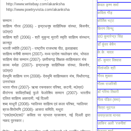
http://www.writebay.com/akanksha
केवल कृष्ण शर्मा
http://www.poetryvista.com/akanksha
कविता गौड़
सम्मान :
कीर्तिश भट्ट
साहित्य गौरव (2006) - इन्द्रधनुष साहित्यिक संस्था, बिजनौर,
किरण सिन्धु
उ0प्र0
डा0 कुमारेन्द्र सिंह
साहित्य श्री (2006) - श्री मुकुन्द मुरारी स्मृति साहित्य संस्थान,
कानपुर
डाँ कुंवर बेचैन
भारती ज्योति (2007) - राष्ट्रीय राजभाषा पीठ, इलाहाबाद
के.के. यादव
साहित्य मनीषी सम्मान (2007)- मध्य प्रदेश नवलेखन संघ, भोपाल
साहित्य सेवा सम्मान (2007)- छत्तीसगढ़ शिक्षक-साहित्यकार मंच
डॉ॰ कुमार विश्वास
काव्य मर्मज्ञ (2007)- इन्द्रधनुष साहित्यिक संस्था, बिजनौर,
गीतांजलि श्री
उ0प्र0
गौरव शुक्ला
देवभूमि साहित्य रत्न (2008)- देवभूमि साहित्यकार मंच, पिथौरागढ़,
उत्तरांचल
गौतम राजरिशी
भारत गौरव (2007)- ऋचा रचनाकार परिषद, कटनी, म0प्र0
डॉ गरिमा तिवारी
वीरांगना सावित्रीबाई फुले फेलोशिप सम्मान (2007)- भारतीय
दलित साहित्य अकादमी, नई दिल्ली
गीता पंडित (शमा)
शब्द माधुरी (2008)- ग्वालियर साहित्य एवं कला परिषद, ग्वालियर
चित्रा मुद्गल
ब्रज-शिरोमणि (2008)- आसरा समिति, मथुरा
‘‘एस0एम0एस0‘‘ कविता पर प्रभात प्रकाशन, नई दिल्ली द्वारा
जयप्रकाश मानस
नकद पुरस्कार।
ज़ाकिर अली ‘रजनीश’