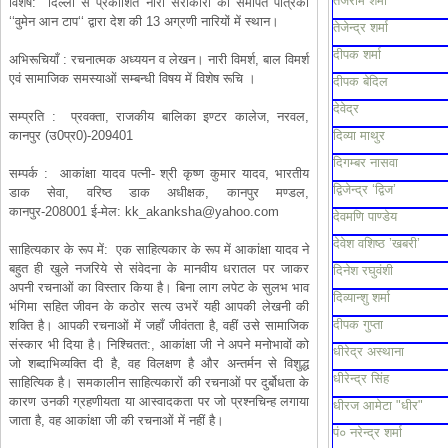
तेजराम शर्मा
विशेष:
दिल्ली से प्रकाशित नारी सरोकारों को समर्पित पत्रिका
‘‘वुमेन आन टाप‘‘ द्वारा देश की 13 अग्रणी नारियों में स्थान।
तेजेन्द्र शर्मा
दीपक शर्मा
अभिरूचियाँ : रचनात्मक अध्ययन व लेखन। नारी विमर्श, बाल विमर्श
एवं सामाजिक समस्याओं सम्बन्धी विषय में विशेष रूचि ।
दीपक बेदिल
देवेद्र
सम्प्रति :
प्रवक्ता, राजकीय बालिका इण्टर कालेज, नरवल,
कानपुर (उ0प्र0)-209401
दिव्या माथुर
दिगम्बर नासवा
सम्पर्क :
आकांक्षा यादव पत्नी- श्री कृष्ण कुमार यादव, भारतीय
द्विजेन्द्र ‘द्विज’
डाक सेवा, वरिष्ठ डाक अधीक्षक, कानपुर मण्डल,
कानपुर-208001 ई-मेल:
kk_akanksha@yahoo.com
देवमणि पाण्डेय
देवेश वशिष्ठ ’खबरी’
साहित्यकार के रूप में:
एक साहित्यकार के रूप में आकांक्षा यादव ने
बहुत ही खुले नजरिये से संवेदना के मानवीय धरातल पर जाकर
दिनेश रघुवंशी
अपनी रचनाओं का विस्तार किया है। बिना लाग लपेट के सुलभ भाव
दिव्यान्शु शर्मा
भंगिमा सहित जीवन के कठोर सत्य उभरें यही आपकी लेखनी की
दीपक गुप्ता
शक्ति है। आपकी रचनाओं में जहाँ जीवंतता है, वहीं उसे सामाजिक
संस्कार भी दिया है। निश्चितत:, आकांक्षा जी ने अपने मनोभावों को
धीरेद्र अस्थाना
जो शब्दाभिव्यक्ति दी है, वह विलक्षण है और अन्तर्मन से विशुद्ध
धीरेन्द्र सिंह
साहित्यिक है। समकालीन साहित्यकारों की रचनाओं पर दुर्बोधता के
कारण उनकी ग्रहणीयता या आस्वादकता पर जो प्रश्नचिन्ह लगाया
धीरज आमेटा "धीर"
जाता है, वह आकांक्षा जी की रचनाओं में नहीं है।
पं० नरेन्द्र शर्मा