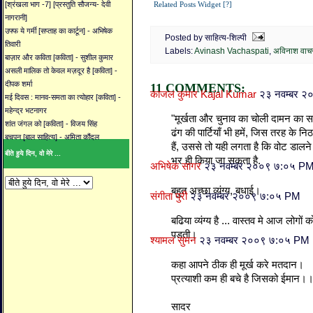
Related Posts Widget [?]
[श्रंखला भाग -7] [प्रस्तुति सौजन्य- देवी
नागरानी]
उफ्फ ये गर्मी [सप्ताह का कार्टून] - अभिषेक
Posted by साहित्य-शिल्पी
तिवारी
Labels:
Avinash Vachaspati
,
अविनाश वाचस
बाज़ार और कविता [कविता] - सुशील कुमार
असली मालिक तो केवल मज़दूर है [कविता] -
दीपक शर्मा
11 COMMENTS:
काजल कुमार Kajal Kumar
२३ नवम्बर 
मई दिवस : मानव-समता का त्योहार [कविता] -
महेन्द्र भटनागर
"मूर्खता और चुनाव का चोली दामन का साथ
शांत जंगल को [कविता] - विजय सिंह
ढंग की पार्टियाँ भी हमें, जिस तरह के 
बचपन [बाल साहित्य] - अमिता कौंदल
हैं, उससे तो यही लगता है कि वोट डालने 
बीते हुये दिन, वो मेरे ...
भर ही किया जा सकता है.
अभिषेक सागर
२३ नवम्बर २००९ ७:०५ P
बहुत अच्छा व्यंग्य, बधाई।
संगीता पुरी
२३ नवम्बर २००९ ७:०५ PM
बढिया व्‍यंग्‍य है ... वास्‍तव मे आज लोगो
पडती।
श्यामल सुमन
२३ नवम्बर २००९ ७:०५ PM
कहा आपने ठीक ही मूर्ख करे मतदान।
प्रत्याशी कम ही बचे है जिसको ईमान।
सादर