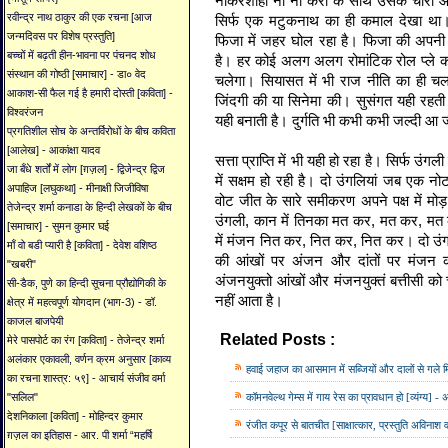
नौकरशाही नौ नौ करों के साथ उसके चारों
रवीन्द्र नाथ ठाकुर की एक रचना [आज
सिर्फ एक मटुकनाथ का ही कमाल देखा था।
जन्मदिवस पर विशेष प्रस्तुति]
फिजा में जहर घोल रहा है। फिजा की अपनी
बच्चों में बढ़ती हीन-भावना पर पंचनद शोध
है। हर कोई अलग अलग रोमांटिक रोल प्ले क
संस्थान की गोष्ठी [समाचार] - डा० वेद
चलेगा। सियासत में भी राज नीति का ही च
आकाश-सी फैल गई है हमारी दोस्ती [कविता] -
जिंदगी की या सिनेमा की। सुसंगत यही रहती
विश्वरंजन
यही बनाती है। दुर्गति भी कभी कभी जल्दी आ 
प्रगतिशील सोच के अन्तर्विरोधों के बीच कविता
[आलेख] - आकांक्षा यादव
सत्ता प्राप्ति में भी यही हो रहा है। सिर्फ उ
जा बँधे शर्तों में लोग [ग़ज़ल] - द्विजेन्द्र द्विज
में सक्षम हो रही है। दो उंगलियां जब एक नो
अपाहिज [लघुकथा] - मीनाक्षी जिजीविषा
वोट जीत के सारे समीकरण अपने पक्ष में मोड़
तेजेन्द्र शर्मा कनाडा के हिन्दी लेखकों के बीच
उंगली, कान में तिनका मत कर, मत कर, मत क
[समाचार] - सुमन कुमार घई
में मंजन नित कर, नित कर, नित कर। दो उंग
माँ वो बडी प्यारी है [कविता] - देवेश वशिष्ठ
की आंखों पर अंजन और दांतों पर मंजन
"खबरी"
अंजनयुक्तो आंखों और मंजनयुक्तं बत्तीसी 
सी-डैक, पुणे का हिन्दी सूचना प्रौद्योगिकी के
नहीं आता है।
क्षेत्र में महत्वपूर्ण योगदान (भाग-3) - डॉ.
काजल बाजपेयी
Related Posts :
मेरे पासपोर्ट का रंग [कविता] - तेजेन्द्र शर्मा
Avinash Vachaspati,
अवि
अलंकार एकावली, वर्णन क्रम अनुसार [काव्य
हवाई जहाज का आसमान में सब्जियों और दालों से गले मिल
का रचना शास्त्र: ५९] - आचार्य संजीव वर्मा
कॉमनवेल्‍थ गेम्‍स में गाय रेस का प्रावधान हो [व्यंग्य] -
"सलिल"
देशनिकाला [कविता] - मोहिन्दर कुमार
रंजीत कपूर से बातचीत [साक्षात्कार, प्रस्तुति अविनाश 
ग़ज़ल का इतिहास - आर. पी शर्मा “महर्षि