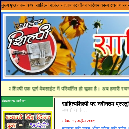
मुख्य पृष्ठ
काव्य
कथा साहित्य
आलेख
साक्षात्कार
जीवन परिचय
काव्य रचनाशास्त्
 शिल्पी एक पूर्ण वेबसाईट में परिवर्तित हो चूका है। अब हमारी रचनाये
अंतरजाल पर पहली बार..
साहित्यशिल्पी पर नवीनतम प्रस्तुत
लोड हो रहा है. . .
रविवार, १९ अप्रैल २००९