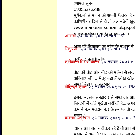
श्यामल सुमन
09955373288
मुश्किलों से भागने की अपनी फितरत है 
कोशिशें गर दिल से हो तो जल उठेगी ख
www.manoramsuman.blogspo
shyamalsuman@gmail.com
अनन्या
२३ नवम्बर २००९ ७:०५ PM
आज की सियासत का व्यंग्य के माध्यम स
रितु रंजन
२३ नवम्बर २००९ ७:०५ PM
परफैक्ट चुनावी व्यंग्य।
श्रीकान्त मिश्र ’कान्त’
२३ नवम्बर २००९ 
वोट की चॊट और नॊट की महिमा से लेकर
अविनाश जी ... मित्र बड़ा ही आंख खोला
समझो बेड़ा पार. -आभार
मोहिन्दर कुमार
२३ नवम्बर २००९ ७:०५ P
इसका मतलब समझदार से समझदार आदम
जिन्दगी में कोई मूर्खता नहीं की है... अ
कम से कम मतदान कर के हम यह तो कह 
गलत :)
बलराम अग्रवाल
२३ नवम्बर २००९ ७:०५ 
'अगर आप वोट नहीं कर रहे हैं तो आप सो 
माध्यय से अब वोट पर डाका डाला जा रहा 