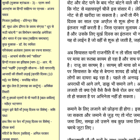
वोट और वोट पाने के बाद नोट बांटने वाले क
सुराही (मुक्तक श्रंखला - 3) - प्राण शर्मा
कि नोट से महत्वपपूर्ण चीजें इस संसार में। ले
अपभ्रंश का हिन्दी साहित्य पर प्रभाव - अजय
नोट से ही खरीदा जा सकता है। अभी तो मैंने 
यादव
दिवस का साल एक अप्रैल से शुरू होना है
निजात [कविता] - धीरेन्द्र सिंह
डॉ. सुधा ओम ढींगरा के काव्य संग्रह '' धूप से
इंतजार नहीं करती है। जिस प्रकार मुलायम और
रूठी चांदनी '' का विमोचन समारोह अमेरिका
है और उसके लिए मूर्ख दिवस का इंतजार भी न
और भारत में एक साथ [साहित्य समाचार]
यह वो लाईन है जो वहीं से शुरू हो जाती है, ज
कुछ मुक्तक - डॉ. वेद व्यथित
परिसंख्या अलंकार [काव्य का रचना शास्त्र:
अब सियासत यानी राजनीति में न तो सीता या
60] - आचार्य संजीव वर्मा "सलिल"
पर माया का रूतबा कायम हो रहा है और सच पर 
हिन्दी ग़ज़ल का इतिहास [भाग-1] - आर. पी.
है। राजू का सत्यम् है। सत्यम् की माया को 
शर्मा "महर्षि" {प्रस्तुति सौजन्य - देवी नागरानी}
पर सियासत के मोह से बेगाना शायद ही कोई 
आजादी की तीसरी लड़ाई [क्रांति दिवस (10
लोगों का दायरा बढ़ रहा है। पहले तो अनपढ़ 
मई) पर विशेष] - रूपसिंह चंदेल
अपराधी भी आने लगे, डाकू भी समाने लगे। अ
बम सूंघ लेता है [सप्ताह का कार्टून] - अभिषेक
लजाते तो क्या ऐसे वैसे कैसे कैसे रोल कर 
तिवारी
तो हो सकता है पर अभिनेता नहीं हो सकता।
माँ! तू हमको प्राणों से भी प्यारी है [बाल-कविता]
- महेंद्र भटनागर
कमाने के लिए लजाने को छोड़ना ही होगा। इससे 
ठाकुर द्वारे बैठी माँ [मातृ दिवस पर विशेष] - शशि
जा सकता और जमाने से जुड़ गए तो नोट जमाने
पाधा
जमा लिए, समझ लो उसने सब कुछ जमा लिया
हाथ सिर पर फेर माँ [मातृ दिवस पर विशेष] -
चमचे जुटा लिए।
दीपक शर्मा
मंदिरों के चिराग [कविता] - अनिल पराशर
{मासूम शायर}