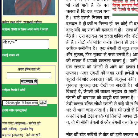
निर्देशक के तौर 
भी नहीं पाती है कि पता
फ़िल्म समारोह न
नई दिल्ली से संबद्ध
चलता है कि दल बदल गया
है। चाहे इससे निकल कर
कविता तथा पेंटिंग: राजाभाई कौशिक
दलदल में ही क्यों न गिरना हो, पर कोई भी द
दल; यदि यह सत्ता की दलदल न हो। सत्ता की
साहित्य शिल्पी का लिंक अपने ब्ळोग में लगायें
बैठे हैं। उस दलदल का रास्ता् शक्ति और नोट
ही हैं। नोटों की भक्ति करके कितने ही तर ग
अधिक समीचीन है। एक उंगली ही बहुत ताक
और मुक्का, फिर मुक्का से सत्ता बनती है। आप
स्थाई पाठक बनें
की ताकत मैं आपको बतलाता चलता हूं। पार्ट
एक सरदार को उंगली से आने का इशारा क
अपना ईमेल पता भरें:
लपका। अगर उंगली की जगह खड़ी हथेली या द
सुंदरी की ओर लपकता। नहीं, बिल्कुल नहीं।
नुक्कड़ नुक्कड़ तक देखी जा सकती है। बल
साहित्य शिल्पी में खोजें
दिखाई दे, उंगली की ताकत नमूदार हो जाती 
उंगली की करामात को बखूबी बयां करता है। 
टेढ़ी करना बल्कि सीधी उंगली से चाहे घी न 
भर से भागा चला आता है। फिर घी उसी से 
हमारी नवीन प्रस्तुतियाँ
अपनी उंगली टेढ़ी करके घी निकाले अथवा टी
न, वो भी सीधी उंगली से और उंगली वसा के क
चीफ गेस्ट [लघुकथा] - संगीता पुरी
नारी [कविता] - कुलवंत सिंह
नोट की चोट सदियों से वोट को इसी प्रकार स
अहसास [लघुकथा] - देवी नागरानी