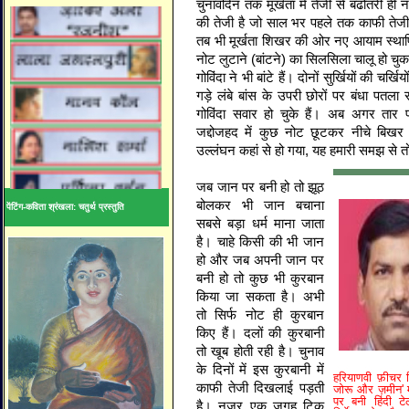
चुनावदिन तक मूर्खता में तेजी से बढोतरी ही 
की तेजी है जो साल भर पहले तक काफी तेजी
तब भी मूर्खता शिखर की ओर नए आयाम स्थाप
नोट लुटाने (बांटने) का सिलसिला चालू हो चुका 
गोविंदा ने भी बांटे हैं। दोनों सुर्खियों की चर्ख
गड़े लंबे बांस के उपरी छोरों पर बंधा पतल
गोविंदा सवार हो चुके हैं। अब अगर ता
जद्दोजहद में कुछ नोट छूटकर नीचे बिखर ज
उल्लंघन कहां से हो गया, यह हमारी समझ से तो
जब जान पर बनी हो तो झूठ
बोलकर भी जान बचाना
पेंटिंग-कविता श्रंखला: चतुर्थ प्रस्तुति
सबसे बड़ा धर्म माना जाता
है। चाहे किसी की भी जान
हो और जब अपनी जान पर
बनी हो तो कुछ भी कुरबान
किया जा सकता है। अभी
तो सिर्फ नोट ही कुरबान
किए हैं। दलों की कुरबानी
तो खूब होती रही है। चुनाव
के दिनों में इस कुरबानी में
हरियाणवी फ़ीचर फ़
काफी तेजी दिखलाई पड़ती
जोरू और ज़मीन' म
पर बनी हिंदी टे
है। नजर एक जगह टिक