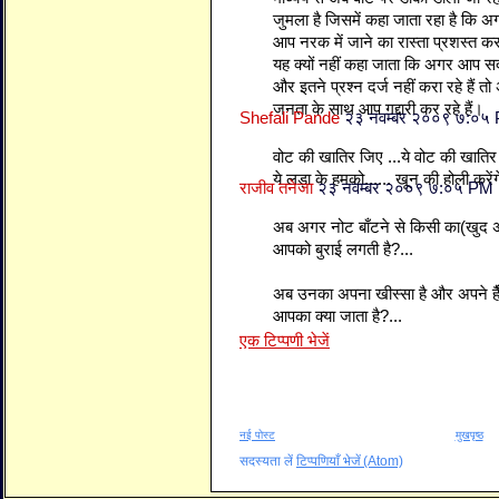
जुमला है जिसमें कहा जाता रहा है कि अग
आप नरक में जाने का रास्ता प्रशस्त कर
यह क्यों नहीं कहा जाता कि अगर आप स
और इतने प्रश्न दर्ज नहीं करा रहे हैं त
जनता के साथ आप गद्दारी कर रहे हैं।
Shefali Pande
२३ नवम्बर २००९ ७:०५
वोट की खातिर जिए ...ये वोट की खातिर म
ये लड़ा के हमको...... खून की होली करेंग
राजीव तनेजा
२३ नवम्बर २००९ ७:०५ PM
अब अगर नोट बाँटने से किसी का(खुद अप
आपको बुराई लगती है?...
अब उनका अपना खीस्सा है और अपने हैँ नो
आपका क्या जाता है?...
एक टिप्पणी भेजें
नई पोस्ट
मुखपृष्ठ
सदस्यता लें
टिप्पणियाँ भेजें (Atom)