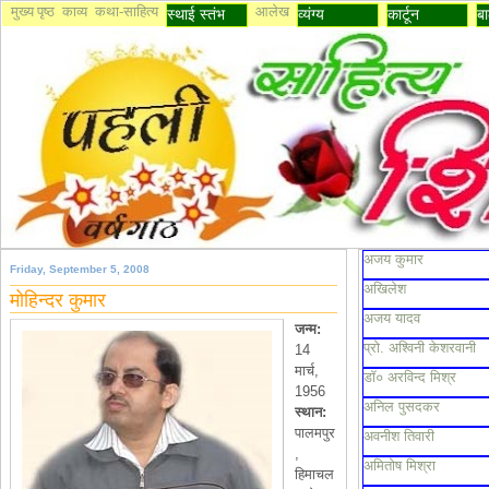
मुख्य पृष्ठ
काव्य
कथा-साहित्य
आलेख
स्थाई स्तंभ
व्यंग्य
कार्टून
बा
अजय कुमार
Friday, September 5, 2008
अखिलेश
मोहिन्दर कुमार
अजय यादव
जन्म
:
प्रो. अश्विनी केशरवानी
14
मार्च,
डॉ० अरविन्द मिश्र
1956
अनिल पुसदकर
स्थान
:
पालमपुर
अवनीश तिवारी
,
अमितोष मिश्रा
हिमाचल