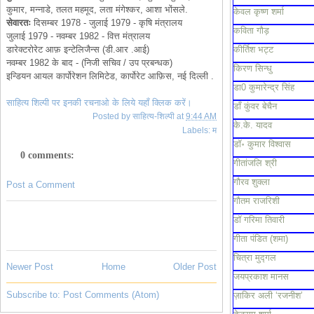
कुमार, मन्नाडे, तलत महमूद, लता मंगेश्कर, आशा भोंसले.
केवल कृष्ण शर्मा
सेवारतः
दिसम्बर 1978 - जुलाई 1979 - कृषि मंत्रालय
कविता गौड़
जुलाई 1979 - नवम्बर 1982 - वित्त मंत्रालय
डारेक्टरोरेट आफ़ इन्टेलिजैन्स (डी.आर .आई)
कीर्तिश भट्ट
नवम्बर 1982 के बाद - (निजी सचिव / उप प्रबन्धक)
किरण सिन्धु
इन्डियन आयल कार्पोरेशन लिमिटेड, कार्पोरेट आफ़िस, नई दिल्ली .
डा0 कुमारेन्द्र सिंह
साहित्य शिल्पी पर इनकी रचनाओ के लिये यहाँ क्लिक करें।
डाँ कुंवर बेचैन
Posted by
साहित्य-शिल्पी
at
9:44 AM
के.के. यादव
Labels:
म
डॉ॰ कुमार विश्वास
0 comments:
गीतांजलि श्री
गौरव शुक्ला
Post a Comment
गौतम राजरिशी
डॉ गरिमा तिवारी
गीता पंडित (शमा)
चित्रा मुद्गल
Newer Post
Home
Older Post
जयप्रकाश मानस
Subscribe to:
Post Comments (Atom)
ज़ाकिर अली ‘रजनीश’