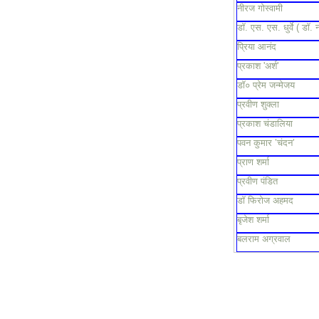
नीरज गोस्वामी
डॉ. एस. एस. धुर्वे ( डॉ. 
प्रिया आनंद
प्रकाश 'अर्श'
डॉ० प्रेम जन्मेजय
प्रवीण शुक्ला
प्रकाश चंडालिया
पवन कुमार ’चंदन’
प्राण शर्मा
प्रवीण पंडित
डॉ फिरोज अहमद
बृजेश शर्मा
बलराम अग्रवाल