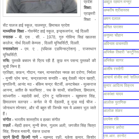
प्रदेश
अब्दुल रहमान मन्सूर
शिक्षा
:
अम्बरीष श्रीवास्तव
प्राइमरी
अमन दलाल
शिक्षा -
सेंट पालज हाई स्कूल, पालमपुर, हिमाचल प्रदेश
अनिल पाराशर
माध्यमिक
शिक्षा
-
गोवर्नमेंट हाई स्कूल, इन्ड्रूजगंज, नई दिल्ली
अनुपमा चौहान
स्नातक
-
बी. एस . सी. - 1978, गुरु गोविन्द सिहं खालसा
कालेज, नोर्थ दिल्ली केम्पस , दिल्ली यूनिवर्सिटी, दिल्ली.
अविनाश वाचस्पति
स्नातकोतर
-
एम. ए . (पब्लिक एडमिन्सट्रेशन) , राजस्थान
अभिषेक तिवारी “कार्टूनिस्
यूनिवर्सिटी.
अभिषेक सागर
रुचि
:
पुस्तकें बचपन से प्रिय रही हैं. कुछ मन पसन्द पुस्तकों की
सूची निम्न है:
आशीष रस्तोगी
प्रतिज्ञा, कफ़न, गौदान, गबन, मानसरोवर नमक का दरोगा, निर्मला
आचार्य संजीव वर्मा 'सलिल
- मुन्शी प्रेम चन्द, चन्द्रकान्ता सन्तति - बाबू देवकी नंदन खत्री,
मृणालिनी, आनंद मठ - बंकिम चन्द्र चैटर्जी, अनटचेबल - मुल्कराज
कुमार आदित्य विक्रम
आनन्द, अतीत के चलचित्र , पथ के साथी, संकल्पिता, हिमालय,
आकांक्षा यादव
सांध्यगीत - महादेवी वर्मा, ट्रेन टू पाकिस्तान - खुशवन्त सिंह,
हिमालयन वलन्डर - कर्नल जे पी देहलवी, हू मूव्ड माई चीज -
आलोक पुराणिक
जोनाथन स्पेनसर, और भी बहुत सी जिनके नाम ये अक्सर भूल जाते
आलोक शंकर
हैं।
उदयेश रवि
संगीत
-
भारतीय शास्त्रीय व हल्का संगीत
ग़ज़लें
-
मेंहदी हसन, मुन्नी बेगम, गुलाम अली, जगजीत सिंह चित्रा
उपासना अरोरा
सिंह, पिनाज मसानी, पंकज उधास
एस.आर. हरनोट
पुराने
हिन्दी
फ़िल्मी
गाने
-
मुहम्मद रफ़ी, मुकेश कुमार, किशोर