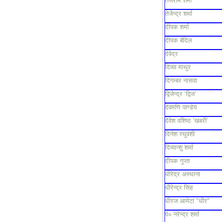
तेजराम शर्मा
तेजेन्द्र शर्मा
दीपक शर्मा
दीपक बेदिल
देवेद्र
दिव्या माथुर
दिगम्बर नासवा
द्विजेन्द्र ‘द्विज’
देवमणि पाण्डेय
देवेश वशिष्ठ ’खबरी’
दिनेश रघुवंशी
दिव्यान्शु शर्मा
दीपक गुप्ता
धीरेद्र अस्थाना
धीरेन्द्र सिंह
धीरज आमेटा "धीर"
पं० नरेन्द्र शर्मा