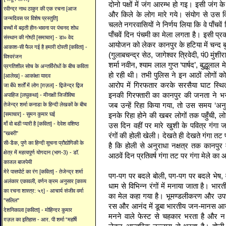
दोनो पक्षों में जंग आरम्भ हो गइ। इसी जं
रवीन्द्र नाथ ठाकुर की एक रचना [आज
और किले के लोग मारे गये। संयोग से उस 
जन्मदिवस पर विशेष प्रस्तुति]
चलते नगरवासियों ने निर्णय लिया कि वे पाँचवें 
बच्चों में बढ़ती हीन-भावना पर पंचनद शोध
पाँचवें दिन पंचमी का मेला लगता है। इसी प्र
संस्थान की गोष्ठी [समाचार] - डा० वेद
आयोजन को लेकर कानपुर के हटिया में चन्द बुद्ध
आकाश-सी फैल गई है हमारी दोस्ती [कविता] -
(गुलाबचन्द्र सेठ, जागेश्वर त्रिवेदी, पं0 मुंश
विश्वरंजन
शर्मा नवीन, श्याम लाल गुप्त ‘पार्षद’, बुद्धूल
प्रगतिशील सोच के अन्तर्विरोधों के बीच कविता
हो रही थी। तभी पुलिस ने इन आठों लोगों 
[आलेख] - आकांक्षा यादव
आरोप में गिरफतार करके सरसैया घाट स्थित
जा बँधे शर्तों में लोग [ग़ज़ल] - द्विजेन्द्र द्विज
इनकी गिरफ्तारी का कानपुर की जनता ने भर
अपाहिज [लघुकथा] - मीनाक्षी जिजीविषा
जब उन्हें रिहा किया गया, तो उस समय ‘अनु
तेजेन्द्र शर्मा कनाडा के हिन्दी लेखकों के बीच
इनके रिहा होने की खबर लोगों तक पहुँची, 
[समाचार] - सुमन कुमार घई
माँ वो बडी प्यारी है [कविता] - देवेश वशिष्ठ
उस दिन वहीं पर मारे खुशी के पवित्र गंगा
"खबरी"
रंगों की होली खेली। देखते ही देखते गंगा तट
सी-डैक, पुणे का हिन्दी सूचना प्रौद्योगिकी के
है कि होली से अनुराधा नक्षत्र तक कानपुर 
क्षेत्र में महत्वपूर्ण योगदान (भाग-3) - डॉ.
आठवें दिन प्रतिवर्ष गंगा तट पर गंगा मेले 
काजल बाजपेयी
मेरे पासपोर्ट का रंग [कविता] - तेजेन्द्र शर्मा
पग-पग पर बदले बोली, पग-पग पर बदले भेष, वाल
अलंकार एकावली, वर्णन क्रम अनुसार [काव्य
धाम से विभिन्न रंगों में मनाया जाता है। भ
का रचना शास्त्र: ५९] - आचार्य संजीव वर्मा
का मेल कहा गया है। भूमण्डलीकरण और उपभोक
"सलिल"
रस और आनंद में डूबा भारतीय जन-मानस आज भी
देशनिकाला [कविता] - मोहिन्दर कुमार
मनने वाले फेस्ट से चहकार भरता है और 
ग़ज़ल का इतिहास - आर. पी शर्मा “महर्षि