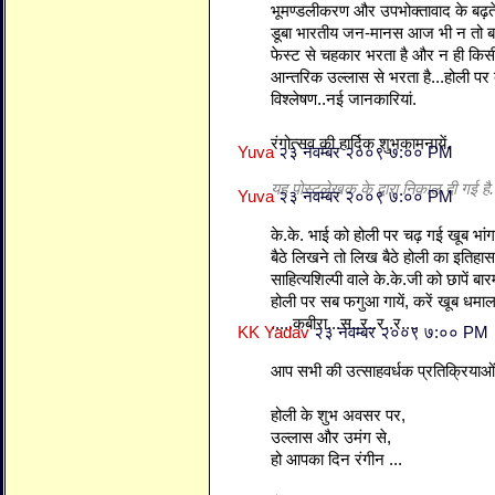
भूमण्डलीकरण और उपभोक्तावाद के बढ़ते
डूबा भारतीय जन-मानस आज भी न तो बड़े-
फेस्ट से चहकार भरता है और न ही कि
आन्तरिक उल्लास से भरता है...होली पर ब
विश्लेषण..नई जानकारियां.
रंगोत्सव की हार्दिक शुभकामनायें.
Yuva
२३ नवम्बर २००९ ७:०० PM
यह पोस्टलेखक के द्वारा निकाल दी गई है.
Yuva
२३ नवम्बर २००९ ७:०० PM
के.के. भाई को होली पर चढ़ गई खूब भांग
बैठे लिखने तो लिख बैठे होली का इतिहास
साहित्यशिल्पी वाले के.के.जी को छापें बारम
होली पर सब फगुआ गायें, करें खूब धमाल
.....कबीरा...स..र..र..र....
KK Yadav
२३ नवम्बर २००९ ७:०० PM
आप सभी की उत्साहवर्धक प्रतिक्रियाओ
होली के शुभ अवसर पर,
उल्लास और उमंग से,
हो आपका दिन रंगीन ...