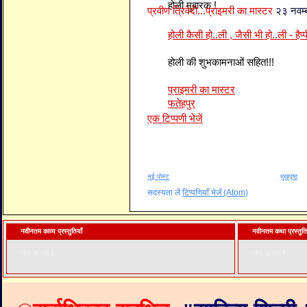
होली मुबारक !
प्रवीण त्रिवेदी...प्राइमरी का मास्टर
२३ नवम
होली कैसी हो..ली , जैसी भी हो..ली - हैप्प
होली की शुभकामनाओं सहित!!!
प्राइमरी का मास्टर
फतेहपुर
एक टिप्पणी भेजें
नई पोस्ट
मुखपृष्ठ
सदस्यता लें
टिप्पणियाँ भेजें (Atom)
नवीनतम काव्य प्रस्तुतियाँ
नवीनतम कथा प्रस्तुति
लोड हो रहा है. . .
लोड हो रहा है. . .