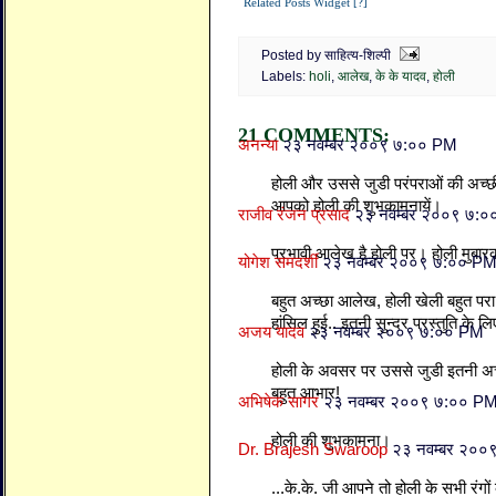
Related Posts Widget [?]
Posted by साहित्य-शिल्पी
Labels:
holi
,
आलेख
,
के के यादव
,
होली
21 COMMENTS:
अनन्या
२३ नवम्बर २००९ ७:०० PM
होली और उससे जुडी परंपराओं की अच्छी
आपको होली की शुभकामनायें।
राजीव रंजन प्रसाद
२३ नवम्बर २००९ ७:
प्रभावी आलेख है होली पर। होली मुबा
योगेश समदर्शी
२३ नवम्बर २००९ ७:०० P
बहुत अच्छा आलेख, होली खेली बहुत पर
हांसिल हुई.. इतनी सुन्दर प्रस्तुति के
अजय यादव
२३ नवम्बर २००९ ७:०० PM
होली के अवसर पर उससे जुडी इतनी अच
बहुत आभार!
अभिषेक सागर
२३ नवम्बर २००९ ७:०० P
होली की शुभकामना।
Dr. Brajesh Swaroop
२३ नवम्बर २००
...के.के. जी आपने तो होली के सभी रंग