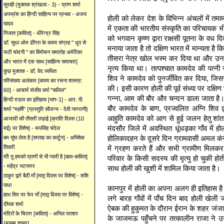
सुराही (मुक्तक श्रंखला - 3) - प्राण शर्मा
अपभ्रंश का हिन्दी साहित्य पर प्रभाव - अजय
होली को लेकर देश के विभिन्न अंचलों में तमाम
यादव
में एकता की भारतीय संस्कृति का परिचायक भी 
निजात [कविता] - धीरेन्द्र सिंह
को भगवान कृष्ण द्वारा राक्षसी पूतना के वध 
डॉ. सुधा ओम ढींगरा के काव्य संग्रह '' धूप से
मनाया जाता है तो दक्षिण भारत में मान्यता ह
रूठी चांदनी '' का विमोचन समारोह अमेरिका
तीसरा नेत्र खोल भस्म कर दिया था और उ
और भारत में एक साथ [साहित्य समाचार]
नृत्य किया था। तत्पश्चात कामदेव की पत्न
कुछ मुक्तक - डॉ. वेद व्यथित
शिव ने कामदेव को पुनर्जीवित कर दिया, जिससे 
परिसंख्या अलंकार [काव्य का रचना शास्त्र:
की। इसी कारण होली की पूर्व संध्या पर दक्षिण
60] - आचार्य संजीव वर्मा "सलिल"
गन्ना, आम की बौर और चन्दन डाला जाता है।
हिन्दी ग़ज़ल का इतिहास [भाग-1] - आर. पी.
बौर कामदेव के बाण, प्रज्वलित अग्नि शिव 
शर्मा "महर्षि" {प्रस्तुति सौजन्य - देवी नागरानी}
आहुति कामदेव को आग से हुई जलन हेतु शांत
आजादी की तीसरी लड़ाई [क्रांति दिवस (10
मंदसौर जिले में अवस्थित धूंधड़का गाँव में ह
मई) पर विशेष] - रूपसिंह चंदेल
होलिकादहन के दूसरे दिन ग्रामवासी अमल कं
बम सूंघ लेता है [सप्ताह का कार्टून] - अभिषेक
में ग्रहण करते हैं और सभी ग्रामीण मिलकर उन 
तिवारी
माँ! तू हमको प्राणों से भी प्यारी है [बाल-कविता]
परिवार के किसी सदस्य की मृत्यु हो चुकी होत
- महेंद्र भटनागर
साथ होली की खुशी में शामिल किया जाता है।
ठाकुर द्वारे बैठी माँ [मातृ दिवस पर विशेष] - शशि
पाधा
कानपुर में होली का अपना अलग ही इतिहास
हाथ सिर पर फेर माँ [मातृ दिवस पर विशेष] -
लगे बारह गाँवों में पाँच दिन बाद होली खेली ज
दीपक शर्मा
ऐबक की हुकुमत के दौरान ईरान के शहर जंजान 
मंदिरों के चिराग [कविता] - अनिल पराशर
के जाजमऊ पहुँचने पर तत्कालीन राजा ने उन्
{मासूम शायर}