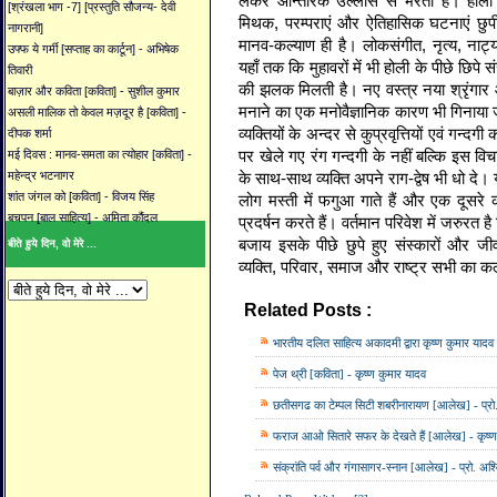
लेकर आन्तरिक उल्लास से भरता है। होली पर्
[श्रंखला भाग -7] [प्रस्तुति सौजन्य- देवी
मिथक, परम्पराएं और ऐतिहासिक घटनाएं छुपी हु
नागरानी]
मानव-कल्याण ही है। लोकसंगीत, नृत्य, नाट
उफ्फ ये गर्मी [सप्ताह का कार्टून] - अभिषेक
यहाँ तक कि मुहावरों में भी होली के पीछे छिपे 
तिवारी
की झलक मिलती है। नए वस्त्र नया श्रृंगार
बाज़ार और कविता [कविता] - सुशील कुमार
मनाने का एक मनोवैज्ञानिक कारण भी गिनाया जा
असली मालिक तो केवल मज़दूर है [कविता] -
व्यक्तियों के अन्दर से कुप्रवृत्तियों एवं गन्द
दीपक शर्मा
पर खेले गए रंग गन्दगी के नहीं बल्कि इस विचा
मई दिवस : मानव-समता का त्योहार [कविता] -
के साथ-साथ व्यक्ति अपने राग-द्वेष भी धो दे। 
महेन्द्र भटनागर
शांत जंगल को [कविता] - विजय सिंह
लोग मस्ती में फगुआ गाते हैं और एक दूसर
बचपन [बाल साहित्य] - अमिता कौंदल
प्रदर्षन करते हैं। वर्तमान परिवेश में जरुरत 
बजाय इसके पीछे छुपे हुए संस्कारों और ज
बीते हुये दिन, वो मेरे ...
व्यक्ति, परिवार, समाज और राष्ट्र सभी का क
Related Posts :
holi,
आलेख,
के के यादव,
ह
भारतीय दलित साहित्य अकादमी द्वारा कृष्ण कुमार यादव
पेज थ्री [कविता] - कृष्ण कुमार यादव
छतीसगढ का टेम्पल सिटी शबरीनारायण [आलेख] - प्रो.
फराज आओ सितारे सफर के देखते हैं [आलेख] - कृष्ण
संक्रांति पर्व और गंगासागर-स्नान [आलेख] - प्रो. अश्