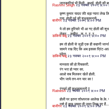
जानकारियां भी मिली...बधाई. होली की ब
Rashmi Singh
२३ नवम्बर २००९ ७:००
कृष्ण कुमार यादव जी! बड़ा प्यारा लेख
गया. होली पर्व की शुभकामनायें.
बाजीगर
२३ नवम्बर २००९ ७:०० PM
ये लो हम हुरियारे भी आ गए होली की शुभ
लेकर....कबीरा...स..र..र..र...
डाकिया बाबू
२३ नवम्बर २००९ ७:०० PM
हम तो होली से जुड़ी एक ही कहानी जानत
सामने रख दिए कि अब इसका प्रिंट-आउ
पढ़ेगा.
डाकिया बाबू
२३ नवम्बर २००९ ७:०० PM
मानवता की हो पिचकारी.
रंग भरा हो प्यार का.
आओ सब मिलकर खेलें होली.
भीग जाये तन-मन यार का !
रंगपर्व की शुभकामनायें !!
Ratnesh
२३ नवम्बर २००९ ७:०० PM
होली पर इतना शोधपरक आलेख के.के. जी 
नशे में कुछ ज्यादा ही उम्दा लिख गए हैं...
बाजीगर
२३ नवम्बर २००९ ७:०० PM