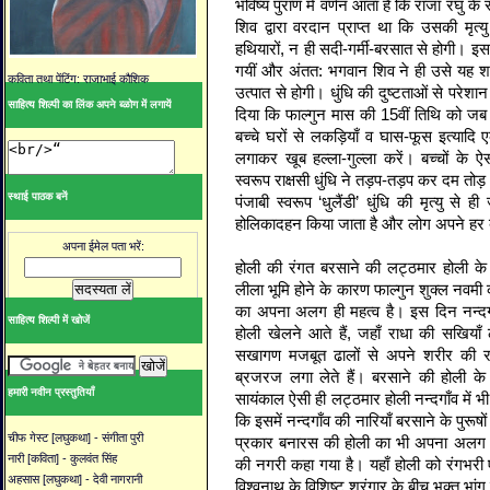
भविष्य पुराण में वर्णन आता है कि राजा रघु के 
शिव द्वारा वरदान प्राप्त था कि उसकी मृत्यु
हथियारों, न ही सदी-गर्मी-बरसात से होगी। इस
गयीं और अंतत: भगवान शिव ने ही उसे यह शाप
कविता तथा पेंटिंग: राजाभाई कौशिक
उत्पात से होगी। धुंधि की दुष्टताओं से परेशा
साहित्य शिल्पी का लिंक अपने ब्ळोग में लगायें
दिया कि फाल्गुन मास की 15वीं तिथि को जब सर्द
बच्चे घरों से लकड़ियाँ व घास-फूस इत्याद
लगाकर खूब हल्ला-गुल्ला करें। बच्चों के
स्वरूप राक्षसी धुंधि ने तड़प-तड़प कर दम तोड
स्थाई पाठक बनें
पंजाबी स्वरूप ‘धुलैंडी’ धुंधि की मृत्यु से
होलिकादहन किया जाता है और लोग अपने हर बुरे
अपना ईमेल पता भरें:
होली की रंगत बरसाने की लट्ठमार होली के 
लीला भूमि होने के कारण फाल्गुन शुक्ल नवमी 
का अपना अलग ही महत्व है। इस दिन नन्दगाँव 
साहित्य शिल्पी में खोजें
होली खेलने आते हैं, जहाँ राधा की सखियाँ
सखागण मजबूत ढालों से अपने शरीर की रक्ष
ब्रजरज लगा लेते हैं। बरसाने की होली के
हमारी नवीन प्रस्तुतियाँ
सायंकाल ऐसी ही लट्ठमार होली नन्दगाँव में भ
कि इसमें नन्दगाँव की नारियाँ बरसाने के पुरूष
चीफ गेस्ट [लघुकथा] - संगीता पुरी
प्रकार बनारस की होली का भी अपना अलग 
नारी [कविता] - कुलवंत सिंह
की नगरी कहा गया है। यहाँ होली को रंगभरी ए
अहसास [लघुकथा] - देवी नागरानी
विश्वनाथ के विशिष्ट श्रृंगार के बीच भक्त भांग