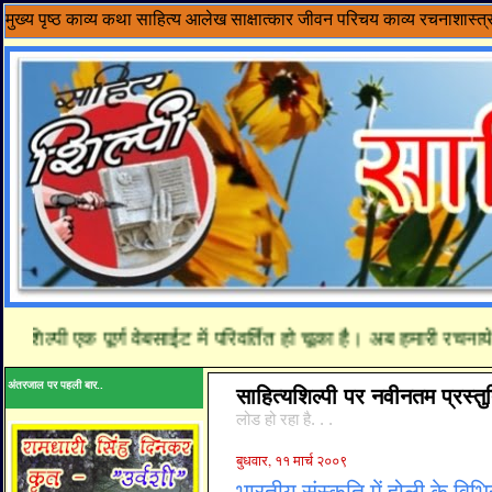
मुख्य पृष्ठ
काव्य
कथा साहित्य
आलेख
साक्षात्कार
जीवन परिचय
काव्य रचनाशास्त्
पी एक पूर्ण वेबसाईट में परिवर्तित हो चूका है। अब हमारी रचनाये यहाँ
अंतरजाल पर पहली बार..
साहित्यशिल्पी पर नवीनतम प्रस्तुत
लोड हो रहा है. . .
बुधवार, ११ मार्च २००९