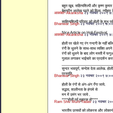
बहुत खूब. सहित्यशिल्पी और कृष्ण कुमा
बेहतरीन आलेख पढने को मिला. त्यौहार क
आकांक्षा~Akanksha
२३ नवम्बर २००९ ७
साहित्यशिल्पी परिवार को होली के शुभ पर्व
Bhanwar Singh
२३ नवम्बर २००९ ७:०
Nice Article on Holi-Festival.
आकांक्षा~Akanksha
२३ नवम्बर २००९ ७
होली पर खेले गए रंग गन्दगी के नहीं ब
रंगोें के धुलने के साथ-साथ व्यक्ति अपने
रंगों को धुलने के बाद लोग मस्ती में फ
गुलाल लगाकर भाईचारे का प्रदर्शन करते 
_________________________
सुन्दर भावपूर्ण, सन्देश देता आलेख. होल
प्रस्तुति.
Bhanwar Singh
२३ नवम्बर २००९ ७:०
होली के रंगों से अंग-अंग रँगा जाये.
सद्भाव, शालीनता के हंगामे से
मन में उमंग भर जाये .
****होली पर्व मुबारक हो****
Ram Shiv Murti Yadav
२३ नवम्बर २
भारतीय उत्सवों को लोकरस और लोकानं