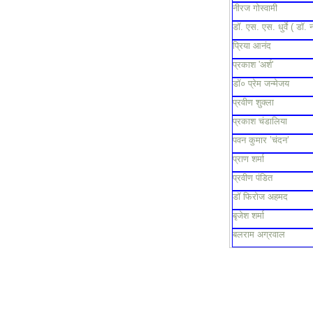
नीरज गोस्वामी
डॉ. एस. एस. धुर्वे ( डॉ. 
प्रिया आनंद
प्रकाश 'अर्श'
डॉ० प्रेम जन्मेजय
प्रवीण शुक्ला
प्रकाश चंडालिया
पवन कुमार ’चंदन’
प्राण शर्मा
प्रवीण पंडित
डॉ फिरोज अहमद
बृजेश शर्मा
बलराम अग्रवाल