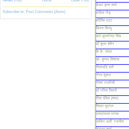
Newer Post
Home
Older Post
केवल कृष्ण शर्मा
Subscribe to:
Post Comments (Atom)
कविता गौड़
कीर्तिश भट्ट
किरण सिन्धु
डा0 कुमारेन्द्र सिंह
डाँ कुंवर बेचैन
के.के. यादव
डॉ॰ कुमार विश्वास
गीतांजलि श्री
गौरव शुक्ला
गौतम राजरिशी
डॉ गरिमा तिवारी
गीता पंडित (शमा)
चित्रा मुद्गल
जयप्रकाश मानस
ज़ाकिर अली ‘रजनीश’