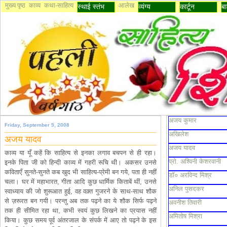
मुख्य पृष्ठ
काव्य
कथा-साहित्य
आलेख
स्थाई स्तंभ
व्यंग्य
कार्टून
बा
अजय कुमार
Friday, September 5, 2008
अखिलेश
अजय यादव
अजय यादव
काव्य या यूँ कहें कि साहित्य से इनका लगाव बचपन से ही रहा।
प्रो. अश्विनी केशरवानी
इनके पिता जी को हिन्दी काव्य में गहरी रूचि थी। अकसर उनसे
कविताएँ सुनते-सुनते कब खुद भी साहित्य-प्रेमी बन गये, पता ही नहीं
डॉ० अरविन्द मिश्र
चला। घर में महाभारत, गीता आदि कुछ धार्मिक किताबें थीं, उनसे
अनिल पुसदकर
स्वाध्याय की जो शुरूआत हुई, वह वक़्त गुजरने के साथ-साथ शौक
से ज़रूरत बन गयी। परन्तु अब तक पढ़ने का ये शौक सिर्फ पढ़ने
अवनीश तिवारी
तक ही सीमित रहा था, कभी स्वयं कुछ लिखने का प्रयास नहीं
अमितोष मिश्रा
किया। कुछ समय पूर्व अंतरजाल के संपर्क में आए तो पढ़ने के इस