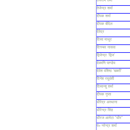
तेजराम शर्मा
तेजेन्द्र शर्मा
दीपक शर्मा
दीपक बेदिल
देवेद्र
दिव्या माथुर
दिगम्बर नासवा
द्विजेन्द्र ‘द्विज’
देवमणि पाण्डेय
देवेश वशिष्ठ ’खबरी’
दिनेश रघुवंशी
दिव्यान्शु शर्मा
दीपक गुप्ता
धीरेद्र अस्थाना
धीरेन्द्र सिंह
धीरज आमेटा "धीर"
पं० नरेन्द्र शर्मा