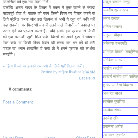
सिलसिले को एक नयी दिशा मिली।
अब्दुल रहमान मन्सूर
हालाँकि अजय यादव के विचार में काव्य में कुछ कहने से ज्यादा
अम्बरीष श्रीवास्तव
महत्वपूर्ण होता है, पाठक को स्वयं किसी विषय पर विचार करने के
अमन दलाल
लिये प्रेरित करना और इस लिहाज से अभी ये खुद को कवि नहीं
कह सकते। पर फ़िर भी मन में उठने वाले विचारों को काग़ज़ पर
अनिल पाराशर
उतार देने का प्रयास करते हैं। यदि इनके इस प्रयास से किसी
अनुपमा चौहान
को एक पल की खुशी मिल सके, किसी को अपने दुख में सांत्वना
मिल सके या किसी विषय विशेष की तरफ पल भर को ही सही
अविनाश वाचस्पति
पाठक का ध्यान आकर्षित हो सके तो ये अपने प्रयास को सार्थक
अभिषेक तिवारी “कार्टूनिस्
समझेंगे।
अभिषेक सागर
साहित्य शिल्पी पर इनकी रचनाओ के लिये यहाँ क्लिक करें।
आशीष रस्तोगी
Posted by
साहित्य-शिल्पी
at
9:34 AM
आचार्य संजीव वर्मा 'सलिल
Labels:
अ
कुमार आदित्य विक्रम
0 comments:
आकांक्षा यादव
आलोक पुराणिक
Post a Comment
आलोक शंकर
उदयेश रवि
उपासना अरोरा
एस.आर. हरनोट