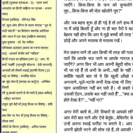
सुराही (मुक्तक श्रंखला - 3) - प्राण शर्मा
जाएँगे। किस-किस के फन को कुचलोगे
अपभ्रंश का हिन्दी साहित्य पर प्रभाव - अजय
तुम...किस-किस की पोल खोलोगे तुम?"
यादव
निजात [कविता] - धीरेन्द्र सिंह
और जब बहस शुरू हो ही गई है तो लगे हाथ म
डॉ. सुधा ओम ढींगरा के काव्य संग्रह '' धूप से
ना मैं कोई बिल्ली हूँ और ना ही चार पैरों प
रूठी चांदनी '' का विमोचन समारोह अमेरिका
बेहतर यही होगा कि आप ये मुझे बच्चों की तरह 
और भारत में एक साथ [साहित्य समाचार]
छोड़ें और अपने मतलब से मतलब रखें।
कुछ मुक्तक - डॉ. वेद व्यथित
परिसंख्या अलंकार [काव्य का रचना शास्त्र:
मेरा कहना मानें तो आप किसी भी तरह की गलतफ
60] - आचार्य संजीव वर्मा "सलिल"
पालें कि आपके रूठ जाने या आपके नाराज़ 
हिन्दी ग़ज़ल का इतिहास [भाग-1] - आर. पी.
जाएँगे? अगर फिर भी आप अपनी बेहूदी सोच क
शर्मा "महर्षि" {प्रस्तुति सौजन्य - देवी नागरानी}
भी जा रहे हैँ तो अभी के अभी...यहीं के यही
आजादी की तीसरी लड़ाई [क्रांति दिवस (10
क्योंकि पहली बात तो ये कि खुली आँखो स
मई) पर विशेष] - रूपसिंह चंदेल
अनजाने..भूले-भटके कभी देख-दाख भी लिए ज
बम सूंघ लेता है [सप्ताह का कार्टून] - अभिषेक
पहन असलियत नहीं बन पाते हैं। वो कहते ह
तिवारी
माँ! तू हमको प्राणों से भी प्यारी है [बाल-कविता]
उसकी ऐंठन..उसके बल नहीं जाते हैँ"..."क्या आ
- महेंद्र भटनागर
होते देखा है?"..."नहीं ना?"
ठाकुर द्वारे बैठी माँ [मातृ दिवस पर विशेष] - शशि
पाधा
अगर मेरी बातों से...मेरे विचारों से आपको 
हाथ सिर पर फेर माँ [मातृ दिवस पर विशेष] -
आप मेरी बात मानें और ऐसे बेतुके...बेसिरपैर 
दीपक शर्मा
उन्हें अपना स्थाई घरौंदा ना बनाने दें।
मंदिरों के चिराग [कविता] - अनिल पराशर
अपनी झोली भरने की सोच रहे हैं..तो आपकी 
{मासूम शायर}