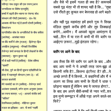
और वैसे भी इसमें गलत ही क्या है? कामय
रवीन्द्र नाथ ठाकुर की एक रचना [आज
सबसे गूढ मंत्र भी तो शायद यही है कि... "तुम्
जन्मदिवस पर विशेष प्रस्तुति]
उसे रौंदते हुए कुचल कर बेपरवाह हो आगे बढते
बच्चों में बढ़ती हीन-भावना पर पंचनद शोध
संस्थान की गोष्ठी [समाचार] - डा० वेद
और यही गूढ महामंत्र हमें हमारे गुरू ने स
आकाश-सी फैल गई है हमारी दोस्ती [कविता] -
मंज़िल तुम्हारे करीब होगी और तुम लिक्खाड़
विश्वरंजन
बनोगे...आमीन। मैं आपको खुला आमंत्रण दे
प्रगतिशील सोच के अन्तर्विरोधों के बीच कविता
चाहें...दिन में या रात में कभी भी मेरे ब्ल
[आलेख] - आकांक्षा यादव
आईएगा ज़रूर!...मुझे इंतज़ार रहेगा।
जा बँधे शर्तों में लोग [ग़ज़ल] - द्विजेन्द्र द्विज
अपाहिज [लघुकथा] - मीनाक्षी जिजीविषा
ब्लॉग पर आने के बाद
तेजेन्द्र शर्मा कनाडा के हिन्दी लेखकों के बीच
[समाचार] - सुमन कुमार घई
माँ वो बडी प्यारी है [कविता] - देवेश वशिष्ठ
अब जैसा कि मेरे ब्लॉग पर आने के बाद ..और 
"खबरी"
बाद आप सभी ने ये अच्छी तरह जान-बूझ और 
सी-डैक, पुणे का हिन्दी सूचना प्रौद्योगिकी के
कितनी रुचि है?...कितना इंटरैस्ट है? हाँ!..
क्षेत्र में महत्वपूर्ण योगदान (भाग-3) - डॉ.
अच्छे लगते हैँ ये किस्से...ये कहानियाँ और म
काजल बाजपेयी
अलग सा लिख आप सभी के दिलों पे धाक जम
मेरे पासपोर्ट का रंग [कविता] - तेजेन्द्र शर्मा
छोड़ना चाहता हूँ लेकिन क्या ये जायज़ होगा?.
अलंकार एकावली, वर्णन क्रम अनुसार [काव्य
के बाद हम अपने बीवी-बच्चों से प्यार भरी.
का रचना शास्त्र: ५९] - आचार्य संजीव वर्मा
इस मुय्ये कम्प्यूटर में आँखे गड़ा अपने काले-क
"सलिल"
फिरें?
देशनिकाला [कविता] - मोहिन्दर कुमार
ग़ज़ल का इतिहास - आर. पी शर्मा “महर्षि