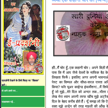
व्यथा एक कहानी चोर की [व्यंग्य
हाँ!..मैँ चोर हूँ..एक कहानी चोर। अपने बिज़ी श
पास कि मैं आप जैसे वेल्लों के माफिक बैठ 
लिखता फिरूँ। इसलिए अगर अपनी भावनाओं को
प्रदर्शनी देखने के लिये चित्र पर "क्लिक"
पेस्ट का सिम्पल और सीधा-सरल रास्ता अख
करें।
किया? फॉर यूअर काईन्ड इंफार्मेशन!...मैं सिर्
वो आये हमारे घर...
हूँ जो मुझे...मेरे दिल को अन्दर तक...भीतर 
लेख मेरा ध्यान अपनी तरफ खींच मुझे अट्रैक्ट
दिल के बेहद करीब होते हैँ। यूँ समझ लो कि 
साक्षात्कार पढ़ें...
वक्त मुझे अर्जुन की तरह मछली की आँख क