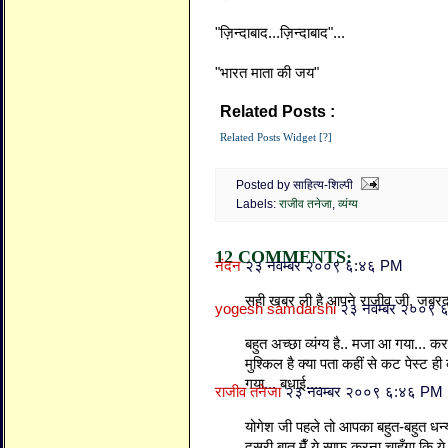
"ज़िन्दाबाद...ज़िन्दाबाद"...
"भारत माता की जय"
Related Posts :
राजीव तनेजा,
व्यंग्य
Related Posts Widget [?]
Posted by साहित्य-शिल्पी
Labels:
राजीव तनेजा
,
व्यंग्य
12 COMMENTS:
नंदन
२३ नवम्बर २००९ ६:४६ PM
सही खबर ली है आपने राजीव जी, जबरद
yogesh samdarshi
२३ नवम्बर २००९ 
बहुत अच्छा व्यंग्य है.. मजा आ गया... कर
मुश्किल है क्या पता कहीं से कट पेस्ट ह
गया... बधाई....
राजीव तनेजा
२३ नवम्बर २००९ ६:४६ PM
योगेश जी पहले तो आपका बहुत-बहुत धन्य
दूसरी बात मैँ ये साफ करना चाहूँगा कि ये 