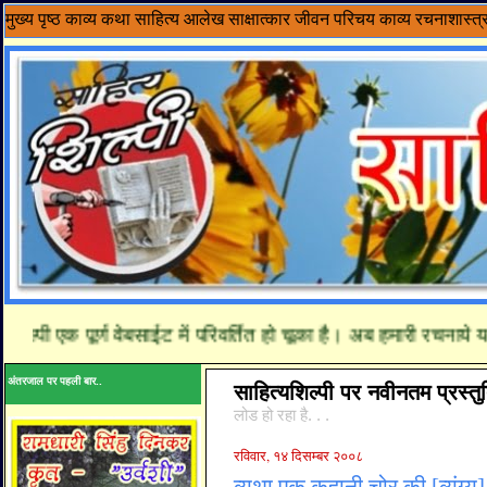
मुख्य पृष्ठ
काव्य
कथा साहित्य
आलेख
साक्षात्कार
जीवन परिचय
काव्य रचनाशास्त्
एक पूर्ण वेबसाईट में परिवर्तित हो चूका है। अब हमारी रचनाये यहाँ प
अंतरजाल पर पहली बार..
साहित्यशिल्पी पर नवीनतम प्रस्तुत
लोड हो रहा है. . .
रविवार, १४ दिसम्बर २००८