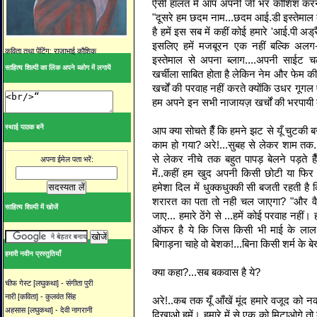
ऐसी हालत में आप अपनी जी भर कोशिश करने क
"दूसरे हम छदम नाम...छदम आई.डी इस्तेमाल कर
है हमें इस सब में कहीं कोई हमारे 'आई.पी अ
इसलिए हमें मजबूरन एक नहीं बल्कि अलग-
कविता तथा पेंटिंग: राजाभाई कौशिक
इस्तेमाल से अपना ब्लाग....अपनी साईट 
साहित्य शिल्पी का लिंक अपने ब्ळोग में लगायें
खर्चीला साबित होता है लेकिन नेम और फेम की
खर्चों की परवाह नहीं करते क्योंकि उधर गूगल
हम अपने इन सभी नाजायज़ खर्चों की भरपायी क
स्थाई पाठक बनें
आप क्या सोचते हैँ कि हमने झट से यूँ चुटकी 
काम हो गया? अरे!...सुबह से लेकर शाम तक
से लेकर नीचे तक बहुत पापड़ बेलने पड़ते ह
अपना ईमेल पता भरें:
में..कहीं हम खुद अपनी किसी छोटी या फिर
हमेशा दिल में धुक्कधुक्की सी बजती रहती है 
शरारत का पता तो नही चल जाएगा? "और वै
साहित्य शिल्पी में खोजें
जाए... हमारे ठेंगे से ...हमें कोई परवाह नही
ऑफर है ये कि जिस किसी भी माई के लाल 
बिगाड़ना चाहे वो बेशक!...बिना किसी शर्म के 
हमारी नवीन प्रस्तुतियाँ
क्या कहा?...सब बकवास है ये?
चीफ गेस्ट [लघुकथा] - संगीता पुरी
नारी [कविता] - कुलवंत सिंह
अरे!..कब तक यूँ आँखें मूंद हमारे वजूद को नक
अहसास [लघुकथा] - देवी नागरानी
दिखाओ हमें। हमारे में से एक को मिटाओगे 