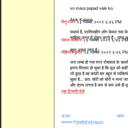
vo mara papad vale ko.
Alok Kataria
रितु रंजन
२३ नवम्बर २००९ ६:४६ PM
यथार्थ है, प्रतिभाहीन लोग केवल नाम के
साहित्य जगत में दोहन करते हैं। व्यंग्य
पंकज सक्सेना
२३ नवम्बर २००९ ६:४६ P
बहुत अच्छा व्यंग्य है।
मोहिन्दर कुमार
२३ नवम्बर २००९ ६:४६ P
जरा लम्बा हो गया मगर रोचकता के चलते
इतना विस्तार हो चुका है कि मूल को कही
जो कुछ है वह काफ़ी बार बहुत से व्यक्तियो
चुका है... अत: चोरी को चोरी न माना जाय
और श्रम लगता है कम से कम उसे ही मू
एक टिप्पणी भेजें
नई पोस्ट
मुखपृष्ठ
सदस्यता लें
टिप्पणियाँ भेजें (Atom)