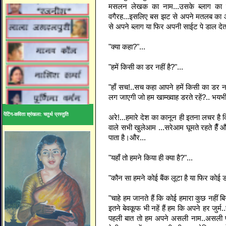
मसलन लेखक का नाम...उसके ब्लाग का 
वगैरह...इसलिए बस झट से अपने मतलब का आ
से अपने ब्लाग या फिर अपनी साईट पे डाल देता
"क्या कहा?"...
"हमें किसी का डर नहीं है?"...
"हाँ सच!..सच कहा आपने हमें किसी का डर नहीं
लग जाएगी जो हम खाम्ख्वाह डरते रहें?.. भयभी
पेंटिंग-कविता श्रंखला: चतुर्थ प्रस्तुति
अरे!...हमारे देश का कानून ही इतना लचर है 
वाले सभी खुलेआम ...सरेआम घूमते रहते हैँ
पाता है।और...
"यहाँ तो हमने किया ही क्या है?"...
"कौन सा हमने कोई बैंक लूटा है या फिर कोई ड
"चाहे हम जानते हैं कि कोई हमारा कुछ नहीं ब
इतने बेवकूफ भी नहें हैं हम कि अपने हर जुर्म.
पहली बात तो हम अपने असली नाम..असली पते