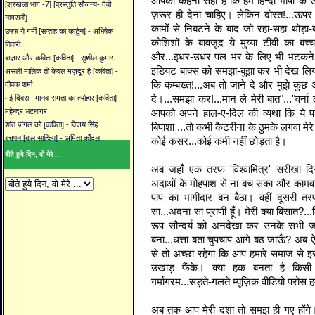
आपका कहना सही है कि हमें हिन्दी भाषा के
[श्रंखला भाग -7] [प्रस्तुति सौजन्य- देवी
ज़रूर ही देना चाहिए। लेकिन दोस्त!...ऊप
नागरानी]
कामों से निबटने के बाद जो रहा-सहा थोड़ा
उफ्फ ये गर्मी [सप्ताह का कार्टून] - अभिषेक
कोशिशों के बावजूद ये मुय्या टीवी का बच्
तिवारी
और...इधर-उधर पल भर के लिए भी भटकने नह
बाज़ार और कविता [कविता] - सुशील कुमार
इडियट बाक्स को समझा-बुझा कर भी देख लि
असली मालिक तो केवल मज़दूर है [कविता] -
कि कम्बख्त!...अब तो जाने दे और मुझे कुछ
दीपक शर्मा
दे।...समझा कर!...मान ले मेरी बात"..."वर्ना
मई दिवस : मानव-समता का त्योहार [कविता] -
आपको अपने हाल-ए-दिल की व्यथा कि ये प
महेन्द्र भटनागर
शांत जंगल को [कविता] - विजय सिंह
बिपाशा ...तो कभी कैटरीना के ठुमके लगवा मेरे 
बचपन [बाल साहित्य] - अमिता कौंदल
कोई कसर...कोई कमी नहीं छोड़ता है।
बीते हुये दिन, वो मेरे ...
अब जहाँ एक तरफ 'विश्वामित्र' सरीखा दि
अदाओं के मोहपाश से ना बच सका और कामवा
पाप का भागीदार बन बैठा। वहीं दूसरी तरफ
सा...अदना सा प्राणी हूँ। मेरी क्या बिसात?.
रूप सौन्दर्य को अनदेखा कर उनके सभी ज
बना...धत्ता बता चुपचाप आगे बढ जाऊँ? अब ऐसे
से तो अच्छा रहेगा कि आप हमारे समाज से इस 
उखाड़ फैंके। क्या हक बनता है किसी
गर्मागरम...सड़ते-गलते म्यूज़िक वीडियो परोस हम
अब तक आप मेरी दशा तो समझ ही गए होंगे