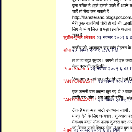
द्वारा रचित है।इसे इससे पहले मैँ अपने ब
चाहें तो चैक कर सकते हैँ
http://hansteraho.blogspot.com
मेरी कुछ कहानियाँ चोरी हो गई थी...इसल
लिए ये व्यंग्य लिखना पड़ा।इसके अलावा ह
चुका है
सुशील कुमार छौक्कर
२३ नवम्बर २००९ ६
राजीव जी, आजकल सब बगैर मेहनत के सब
शोभा
२३ नवम्बर २००९ ६:४६ PM
हा हा हा बहुत सुन्दर। आपने तो इस कहानी 
बेहद प्रभावी प्रस्तिति।
Pran Sharma
२३ नवम्बर २००९ ६:४६
Vyangya-katha achchhee hai.
''ANYONAASTI ''
२३ नवम्बर २००९ ६
एक ज़रूरी बात कहना बूल गए थे ? व्यवस
[यानि दर- चोर ] अब आते ही रहेंगे[] hihih
''ANYONAASTI ''
२३ नवम्बर २००९ ६
ठीक है महा -महा चाटो उपाध्याय स्वा
मन्त्र देने के लिए धन्यवाद , शुरुआत घ
मेकअप बदल नोक पलक दुरुस्त कर अपने क
जो बिगाड़ सको बिगाड़ लेना [] जय बु
बेनामी
२३ नवम्बर २००९ ६:४६ PM