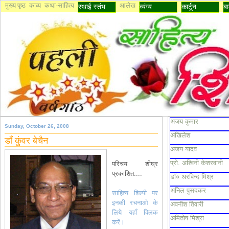
मुख्य पृष्ठ
काव्य
कथा-साहित्य
आलेख
स्थाई स्तंभ
व्यंग्य
कार्टून
बा
अजय कुमार
Sunday, October 26, 2008
अखिलेश
डाँ कुंवर बेचैन
अजय यादव
प्रो. अश्विनी केशरवानी
परिचय शीघ्र
प्रकाशित....
डॉ० अरविन्द मिश्र
अनिल पुसदकर
साहित्य शिल्पी पर
इनकी रचनाओ के
अवनीश तिवारी
लिये यहाँ क्लिक
अमितोष मिश्रा
करें।