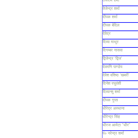
तेजराम शर्मा
तेजेन्द्र शर्मा
दीपक शर्मा
दीपक बेदिल
देवेद्र
दिव्या माथुर
दिगम्बर नासवा
द्विजेन्द्र ‘द्विज’
देवमणि पाण्डेय
देवेश वशिष्ठ ’खबरी’
दिनेश रघुवंशी
दिव्यान्शु शर्मा
दीपक गुप्ता
धीरेद्र अस्थाना
धीरेन्द्र सिंह
धीरज आमेटा "धीर"
पं० नरेन्द्र शर्मा