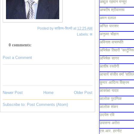
अब्दुल रहमान मन्सूर
अम्बरीष श्रीवास्तव
अमन दलाल
अनिल पाराशर
Posted by
साहित्य-शिल्पी
at
12:25 AM
अनुपमा चौहान
Labels:
क
अविनाश वाचस्पति
0 comments:
अभिषेक तिवारी “कार्टूनिस्
Post a Comment
अभिषेक सागर
आशीष रस्तोगी
आचार्य संजीव वर्मा 'सलिल
कुमार आदित्य विक्रम
आकांक्षा यादव
Newer Post
Home
Older Post
आलोक पुराणिक
Subscribe to:
Post Comments (Atom)
आलोक शंकर
उदयेश रवि
उपासना अरोरा
एस.आर. हरनोट