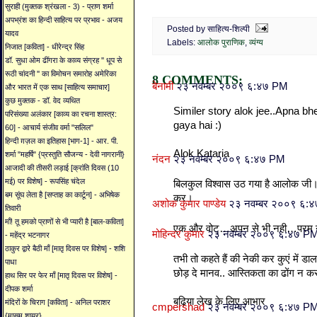
सुराही (मुक्तक श्रंखला - 3) - प्राण शर्मा
अपभ्रंश का हिन्दी साहित्य पर प्रभाव - अजय
Posted by साहित्य-शिल्पी
यादव
Labels:
आलोक पुराणिक
,
व्यंग्य
निजात [कविता] - धीरेन्द्र सिंह
डॉ. सुधा ओम ढींगरा के काव्य संग्रह '' धूप से
रूठी चांदनी '' का विमोचन समारोह अमेरिका
8 COMMENTS:
बेनामी
२३ नवम्बर २००९ ६:४७ PM
और भारत में एक साथ [साहित्य समाचार]
कुछ मुक्तक - डॉ. वेद व्यथित
Similer story alok jee..Apna bh
परिसंख्या अलंकार [काव्य का रचना शास्त्र:
gaya hai :)
60] - आचार्य संजीव वर्मा "सलिल"
हिन्दी ग़ज़ल का इतिहास [भाग-1] - आर. पी.
Alok Kataria
शर्मा "महर्षि" {प्रस्तुति सौजन्य - देवी नागरानी}
नंदन
२३ नवम्बर २००९ ६:४७ PM
आजादी की तीसरी लड़ाई [क्रांति दिवस (10
मई) पर विशेष] - रूपसिंह चंदेल
बिलकुल विश्वास उठ गया है आलोक जी। क
बम सूंघ लेता है [सप्ताह का कार्टून] - अभिषेक
कर।
अशोक कुमार पाण्डेय
२३ नवम्बर २००९ ६:
तिवारी
माँ! तू हमको प्राणों से भी प्यारी है [बाल-कविता]
एक और वोट्…अपन से भी नही…परम न
मोहिन्दर कुमार
२३ नवम्बर २००९ ६:४७ P
- महेंद्र भटनागर
ठाकुर द्वारे बैठी माँ [मातृ दिवस पर विशेष] - शशि
तभी तो कहते हैं की नेकी कर कुएं में ड
पाधा
छोड़ दे मानव.. आस्तिकता का ढोंग न कर
हाथ सिर पर फेर माँ [मातृ दिवस पर विशेष] -
दीपक शर्मा
बढ़िया लेख के लिए आभार
मंदिरों के चिराग [कविता] - अनिल पराशर
cmpershad
२३ नवम्बर २००९ ६:४७ P
{मासूम शायर}