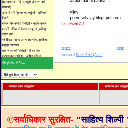
aapko bahut badhai ..
[श्रंखला भाग -7] [प्रस्तुति सौजन्य- देवी
नागरानी]
vijay
उफ्फ ये गर्मी [सप्ताह का कार्टून] - अभिषेक
poemsofvijay.blogspot.com
तिवारी
एक टिप्पणी भेजें
बाज़ार और कविता [कविता] - सुशील कुमार
असली मालिक तो केवल मज़दूर है [कविता] -
दीपक शर्मा
मई दिवस : मानव-समता का त्योहार [कविता] -
महेन्द्र भटनागर
नई पोस्ट
मुखपृष्ठ
शांत जंगल को [कविता] - विजय सिंह
सदस्यता लें
टिप्पणियाँ भेजें (Atom)
बचपन [बाल साहित्य] - अमिता कौंदल
बीते हुये दिन, वो मेरे ...
नवीनतम काव्य प्रस्तुतियाँ
नवीनतम कथा प्रस्तुति
लोड हो रहा है. . .
लोड हो रहा है. . .
©
सर्वाधिकार सुरक्षित-
"
साहित्य शिल्पी