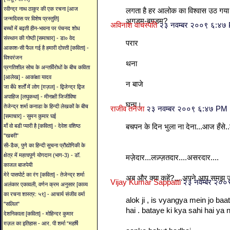
रवीन्द्र नाथ ठाकुर की एक रचना [आज
लगता है हर आलोक का विश्वास उठ गया है 
जन्मदिवस पर विशेष प्रस्तुति]
अगडम-बगडम?
अविनाश वाचस्पति
२३ नवम्बर २००९ ६:४७
बच्चों में बढ़ती हीन-भावना पर पंचनद शोध
संस्थान की गोष्ठी [समाचार] - डा० वेद
परार
आकाश-सी फैल गई है हमारी दोस्ती [कविता] -
विश्वरंजन
थना
प्रगतिशील सोच के अन्तर्विरोधों के बीच कविता
[आलेख] - आकांक्षा यादव
न बाजे
जा बँधे शर्तों में लोग [ग़ज़ल] - द्विजेन्द्र द्विज
अपाहिज [लघुकथा] - मीनाक्षी जिजीविषा
घना।
तेजेन्द्र शर्मा कनाडा के हिन्दी लेखकों के बीच
राजीव तनेजा
२३ नवम्बर २००९ ६:४७ PM
[समाचार] - सुमन कुमार घई
बचपन के दिन भुला ना देना...आज हँसे..
माँ वो बडी प्यारी है [कविता] - देवेश वशिष्ठ
"खबरी"
सी-डैक, पुणे का हिन्दी सूचना प्रौद्योगिकी के
क्षेत्र में महत्वपूर्ण योगदान (भाग-3) - डॉ.
मज़ेदार...लज़्ज़तदार....असरदार....
काजल बाजपेयी
मेरे पासपोर्ट का रंग [कविता] - तेजेन्द्र शर्मा
अब और क्या कहें?....अपने आप समझ 
Vijay Kumar Sappatti
२३ नवम्बर २०
अलंकार एकावली, वर्णन क्रम अनुसार [काव्य
का रचना शास्त्र: ५९] - आचार्य संजीव वर्मा
alok ji , is vyangya mein jo ba
"सलिल"
hai . bataye ki kya sahi hai ya n
देशनिकाला [कविता] - मोहिन्दर कुमार
ग़ज़ल का इतिहास - आर. पी शर्मा “महर्षि