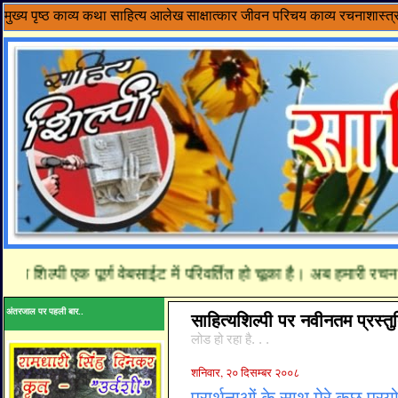
मुख्य पृष्ठ
काव्य
कथा साहित्य
आलेख
साक्षात्कार
जीवन परिचय
काव्य रचनाशास्त्
य शिल्पी एक पूर्ण वेबसाईट में परिवर्तित हो चूका है। अब हमारी रचनाय
अंतरजाल पर पहली बार..
साहित्यशिल्पी पर नवीनतम प्रस्तुत
लोड हो रहा है. . .
शनिवार, २० दिसम्बर २००८