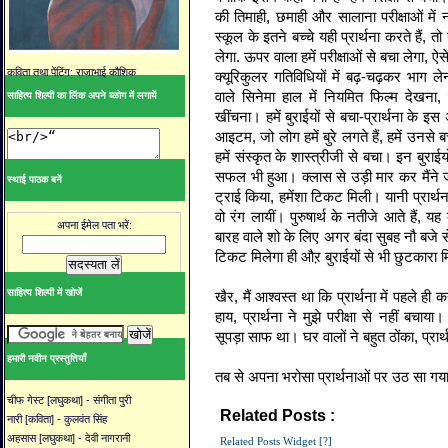
की तिमाही, छमाही और सालाना परीक्षाओं में नही
स्कूल के इतने बच्चे यही प्रार्थना करते हैं, तो
लेगा. ऊपर वाला हमें परीक्षाओं से बचा लेगा, ऐस
कविता तथा पेंटिंग: राजाभाई कौशिक
क्यूरिकुलर गतिविधियों में बढ़-चढ़कर भाग ल
वाले सिनेमा हाल में नियमित फिल्म देखना,
साहित्य शिल्पी का लिंक अपने ब्ळोग में लगायें
खींचना। हमें बुराईयों से बचा-प्रार्थना के 
आइटम, जो लोग हमें बुरे लगते हैं, हमें उनसे
हमें संस्कृत के शास्त्रीजी से बचा। इन बुराई
सफल भी हुआ। क्लास से उड़ी मार कर मैंने 
स्थाई पाठक बनें
ट्राई किया, हमेंशा टिकट मिली। यानी प्रार्थन
वो रंग लायीं। पुरुषार्थ के नतीजे आते हैं, 
अपना ईमेल पता भरें:
बारह वाले शो के लिए अगर बंदा सुबह नौ बजे स
टिकट मिलेगा ही औऱ बुराईयों से भी छुटकारा 
साहित्य शिल्पी में खोजें
खैर, मैं आश्वस्त था कि प्रार्थना में पहले ही क
हाय, प्रार्थना ने मुझे परीक्षा से नहीं बचाया
सूपड़ा साफ था। घर वालों ने बहुत ठोंका, प्रार
हमारी नवीन प्रस्तुतियाँ
तब से अपना भरोसा प्रार्थनाओं पर उठ सा गया 
चीफ गेस्ट [लघुकथा] - संगीता पुरी
Related Posts :
आलोक पुराणिक,
व्यंग्य
नारी [कविता] - कुलवंत सिंह
अहसास [लघुकथा] - देवी नागरानी
Related Posts Widget [?]