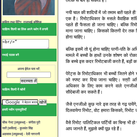
तरीके से बोर हो सकता है।
नयी चाल की शादियों में जो तमाम बातें पहले ही
एक है। रिमोटाधिकार के मसले वैवाहिक शांत
कविता तथा पेंटिंग: राजाभाई कौशिक
पहले ही फैसला हो जाना चाहिए। बल्कि रिमो
साहित्य शिल्पी का लिंक अपने ब्ळोग में लगायें
माना जाना चाहिए। किसको कितनी देर तक रि
होना चाहिए।
बल्कि इसमें तो यूं होना चाहिए पत्नी-पति के अ
मामले में बच्चों के हाथों उनके शोषण को र
स्थाई पाठक बनें
कि बच्चे इस कदर रिमोटबाजी करते हैं, बड़ों क
अपना ईमेल पता भरें:
पेरेंट्स के रिमोटाधिकार भी बच्चों जितने होन
को स्पष्ट कर दिया जाना चाहिए। स्त्री अ
अधिकार के लिए काम करने वाले एनजीओ 
साहित्य शिल्पी में खोजें
सौदेबाजी कर सकते हैं।
जैसे एनजीओ कुछ नारे इस तरह से गढ़ पायेंगे
दिलवायेगा रिमोट, वोट हमारा किसको, रिमोट
हमारी नवीन प्रस्तुतियाँ
वैसे रिमोट पालिटिकल पार्टियों का चिन्ह भी ह
चीफ गेस्ट [लघुकथा] - संगीता पुरी
आप जानते हैं, मुझसे क्यों पूछ रहे हैं।
नारी [कविता] - कुलवंत सिंह
अहसास [लघुकथा] - देवी नागरानी