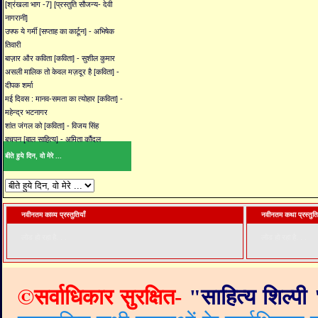
[श्रंखला भाग -7] [प्रस्तुति सौजन्य- देवी
नागरानी]
उफ्फ ये गर्मी [सप्ताह का कार्टून] - अभिषेक
तिवारी
बाज़ार और कविता [कविता] - सुशील कुमार
असली मालिक तो केवल मज़दूर है [कविता] -
दीपक शर्मा
मई दिवस : मानव-समता का त्योहार [कविता] -
महेन्द्र भटनागर
शांत जंगल को [कविता] - विजय सिंह
बचपन [बाल साहित्य] - अमिता कौंदल
बीते हुये दिन, वो मेरे ...
नवीनतम काव्य प्रस्तुतियाँ
नवीनतम कथा प्रस्तुति
लोड हो रहा है. . .
लोड हो रहा है. . .
©
सर्वाधिकार सुरक्षित-
"
साहित्य शिल्पी