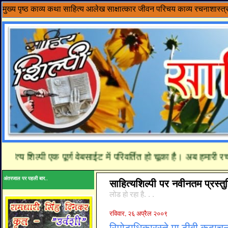
मुख्य पृष्ठ
काव्य
कथा साहित्य
आलेख
साक्षात्कार
जीवन परिचय
काव्य रचनाशास्त्
त्य शिल्पी एक पूर्ण वेबसाईट में परिवर्तित हो चूका है। अब हमारी रच
अंतरजाल पर पहली बार..
साहित्यशिल्पी पर नवीनतम प्रस्तुत
लोड हो रहा है. . .
रविवार, २६ अप्रैल २००९