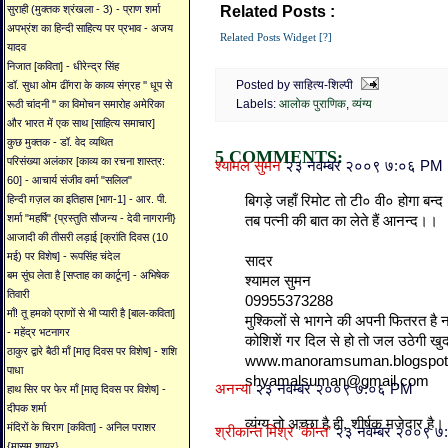
Related Posts :
सुराही (मुक्तक श्रंखला - 3) - प्राण शर्मा
आलोक पुराणिक,
व्यंग्य
अपभ्रंश का हिन्दी साहित्य पर प्रभाव - अजय
Related Posts Widget [?]
यादव
निजात [कविता] - धीरेन्द्र सिंह
Posted by साहित्य-शिल्पी
डॉ. सुधा ओम ढींगरा के काव्य संग्रह '' धूप से
Labels:
आलोक पुराणिक
,
व्यंग्य
रूठी चांदनी '' का विमोचन समारोह अमेरिका
और भारत में एक साथ [साहित्य समाचार]
कुछ मुक्तक - डॉ. वेद व्यथित
5 COMMENTS:
परिसंख्या अलंकार [काव्य का रचना शास्त्र:
श्यामल सुमन
२३ नवम्बर २००९ ७:०६ PM
60] - आचार्य संजीव वर्मा "सलिल"
बिगड़े जहाँ रिमोट तो टी० वी० होगा बन्द
हिन्दी ग़ज़ल का इतिहास [भाग-1] - आर. पी.
शर्मा "महर्षि" {प्रस्तुति सौजन्य - देवी नागरानी}
तब पत्नी की बात का लेते हैं आनन्द।।
आजादी की तीसरी लड़ाई [क्रांति दिवस (10
मई) पर विशेष] - रूपसिंह चंदेल
सादर
बम सूंघ लेता है [सप्ताह का कार्टून] - अभिषेक
श्यामल सुमन
तिवारी
09955373288
माँ! तू हमको प्राणों से भी प्यारी है [बाल-कविता]
मुश्किलों से भागने की अपनी फितरत है 
- महेंद्र भटनागर
कोशिशें गर दिल से हो तो जल उठेगी ख
ठाकुर द्वारे बैठी माँ [मातृ दिवस पर विशेष] - शशि
www.manoramsuman.blogspo
पाधा
shyamalsuman@gmail.com
अनन्या
२३ नवम्बर २००९ ७:०६ PM
हाथ सिर पर फेर माँ [मातृ दिवस पर विशेष] -
दीपक शर्मा
व्यंग्य तो अच्छा है ही, शीर्षक मजेदार है।
मंदिरों के चिराग [कविता] - अनिल पराशर
श्रीकान्त मिश्र ’कान्त’
२३ नवम्बर २००९ 
{मासूम शायर}