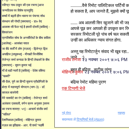
..........वैसे रिमोट पालिटिकल पार्टियों
रवीन्द्र नाथ ठाकुर की एक रचना [आज
जन्मदिवस पर विशेष प्रस्तुति]
हो सकता है, आप जानते हैं, मुझसे क्यों पूछ 
बच्चों में बढ़ती हीन-भावना पर पंचनद शोध
संस्थान की गोष्ठी [समाचार] - डा० वेद
...... अब आलसी सिर खुजाने की भी जहम
आकाश-सी फैल गई है हमारी दोस्ती [कविता] -
आपसे पूछ कर आपको ही उपकृत कर रिमोट
विश्वरंजन
सरकार रिमोटली पूरे पांच वर्ष चल सकती 
प्रगतिशील सोच के अन्तर्विरोधों के बीच कविता
उन्हीं का अधिकार न्याय संगत होगा.
[आलेख] - आकांक्षा यादव
जा बँधे शर्तों में लोग [ग़ज़ल] - द्विजेन्द्र द्विज
अस्तु यह रिमोटार्जुन संवाद भी खूब रहा
अपाहिज [लघुकथा] - मीनाक्षी जिजीविषा
जाने... :)
राजीव तनेजा
२३ नवम्बर २००९ ७:०६ PM
तेजेन्द्र शर्मा कनाडा के हिन्दी लेखकों के बीच
[समाचार] - सुमन कुमार घई
बहुत ही बढिया...सटीक व्यंग्य
माँ वो बडी प्यारी है [कविता] - देवेश वशिष्ठ
मोहिन्दर कुमार
२३ नवम्बर २००९ ७:०६ P
"खबरी"
बढिया रेमोट महिमा पुराण
सी-डैक, पुणे का हिन्दी सूचना प्रौद्योगिकी के
क्षेत्र में महत्वपूर्ण योगदान (भाग-3) - डॉ.
एक टिप्पणी भेजें
काजल बाजपेयी
मेरे पासपोर्ट का रंग [कविता] - तेजेन्द्र शर्मा
अलंकार एकावली, वर्णन क्रम अनुसार [काव्य
का रचना शास्त्र: ५९] - आचार्य संजीव वर्मा
नई पोस्ट
मुखपृष्ठ
"सलिल"
सदस्यता लें
टिप्पणियाँ भेजें (Atom)
देशनिकाला [कविता] - मोहिन्दर कुमार
ग़ज़ल का इतिहास - आर. पी शर्मा “महर्षि