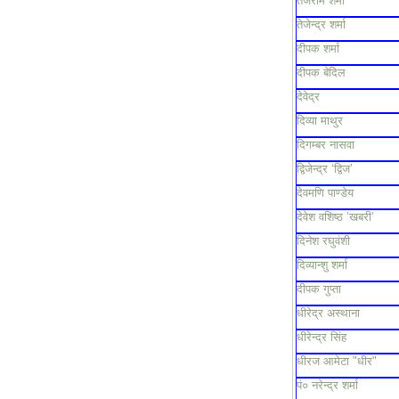
तेजराम शर्मा
तेजेन्द्र शर्मा
दीपक शर्मा
दीपक बेदिल
देवेद्र
दिव्या माथुर
दिगम्बर नासवा
द्विजेन्द्र ‘द्विज’
देवमणि पाण्डेय
देवेश वशिष्ठ ’खबरी’
दिनेश रघुवंशी
दिव्यान्शु शर्मा
दीपक गुप्ता
धीरेद्र अस्थाना
धीरेन्द्र सिंह
धीरज आमेटा "धीर"
पं० नरेन्द्र शर्मा