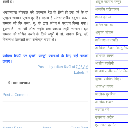
आती हैं।
अब्दुल रहमान मन्सूर
अम्बरीष श्रीवास्तव
भगवानदास मोरवाल को उपन्यास रेत के लिये ही इस वर्ष के दो
अमन दलाल
प्रमुख सम्मान प्राप्त हुए हैं। पहला है अंतरराष्ट्रीय इंदुशर्मा कथा
सम्मान जो कि कथा. यू. के द्वारा लंदन में प्रदान किया गया।
अनिल पाराशर
दूसरा है - जे. सी जोशी स्मृति शब्द साधक ज्यूरी सम्मान। इस
अनुपमा चौहान
सम्मान को घोषित करने के लिये ज्यूरी में डॉ. नामवर सिंह, डॉ.
विश्वनाथ त्रिपाठी तथा राजेन्द्र यादव थे।
अविनाश वाचस्पति
अभिषेक तिवारी “कार्टूनिस्
अभिषेक सागर
साहित्य शिल्पी पर इनकी सम्पूर्ण रचनाओं के लिए यहाँ चटखा
लगाए।
आशीष रस्तोगी
Posted by
साहित्य-शिल्पी
at
7:26 AM
आचार्य संजीव वर्मा 'सलिल
Labels:
भ
कुमार आदित्य विक्रम
0 comments:
आकांक्षा यादव
आलोक पुराणिक
Post a Comment
आलोक शंकर
उदयेश रवि
उपासना अरोरा
एस.आर. हरनोट