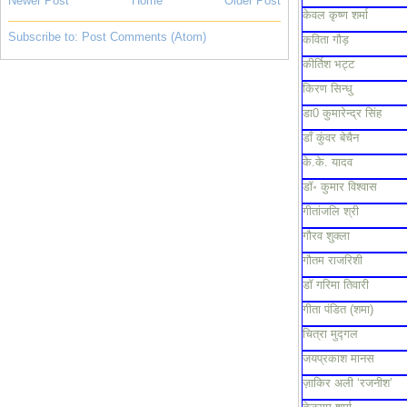
Newer Post
Home
Older Post
केवल कृष्ण शर्मा
Subscribe to:
Post Comments (Atom)
कविता गौड़
कीर्तिश भट्ट
किरण सिन्धु
डा0 कुमारेन्द्र सिंह
डाँ कुंवर बेचैन
के.के. यादव
डॉ॰ कुमार विश्वास
गीतांजलि श्री
गौरव शुक्ला
गौतम राजरिशी
डॉ गरिमा तिवारी
गीता पंडित (शमा)
चित्रा मुद्गल
जयप्रकाश मानस
ज़ाकिर अली ‘रजनीश’