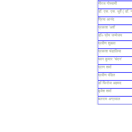
नीरज गोस्वामी
डॉ. एस. एस. धुर्वे ( डॉ. 
प्रिया आनंद
प्रकाश 'अर्श'
डॉ० प्रेम जन्मेजय
प्रवीण शुक्ला
प्रकाश चंडालिया
पवन कुमार ’चंदन’
प्राण शर्मा
प्रवीण पंडित
डॉ फिरोज अहमद
बृजेश शर्मा
बलराम अग्रवाल