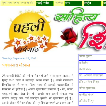
मुख्य पृष्ठ
काव्य
कथा-साहित्य
आलेख
स्थाई स्तंभ
व्यंग्य
कार्टून
बा
अजय कुमार
Tuesday, September 22, 2009
अखिलेश
भगवानदास मोरवाल
अजय यादव
प्रो. अश्विनी केशरवानी
23 जनवरी 1960 को नगीना, मेवात में जन्मे भगवानदास मोरवाल नें
हिन्दी कथा जगत में महत्वपूर्ण स्थान बनाया है। आपनें राजस्थान
डॉ० अरविन्द मिश्र
विश्वविद्यालय से एम.ए. किया साथ ही आपको पत्रकारिता में
अनिल पुसदकर
डिप्लोमा भी हासिल है। आपके प्रकाशित उपन्यास हैं - रेत, काला
पहाड़ एवं बाबल तेरा देस में। आपके चार कहानी संग्रह, एक
अवनीश तिवारी
कविता संग्रह और कई संपादित पुस्तकें भी प्रकाशित हुई हैं।
अमितोष मिश्रा
आपके लेखन में मेवात क्षेत्र की ग्रामीण समस्याएं उभर कर सामने