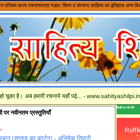
वन परिचय
काव्य रचनाशास्त्र
गज़ल: शिल्प व संरचना
साहित्य का इतिहास
अन्य विध
ो चूका है। अब हमारी रचनाये यहाँ पढ़े... - www.sahityashilpi.in तथा
हिन्दी पर गर्व करें
पी पर नवीनतम प्रस्तुतियाँ
 .
०९
रबान [सप्ताह का कार्टून] - अभिषेक तिवारी