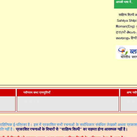
आपकी भाषा में..
साहित्य शिल्पी
Sahitya Shilpi
R
oman(Eng) ગુ
ਗੁਰਮੁਖੀ తెలుగు 
മലയാളം हिन्दी
नवीनतम कथा प्रस्तुतियाँ
अन्य नवीन
लोड हो रहा है. . .
लोड हो रह
ित्यिक ई-पत्रिका है। इस में प्रकाशित सभी रचनाओं के सर्वाधिकार संबंधित लेखकों अथवा प्रका
ति नहीं है।
प्रकाशित रचनाओं के विचारों से
"
साहित्य शिल्पी"
का सहमत होना आवश्यक नहीं है।