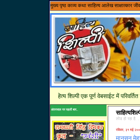
मुख्य पृष्ठ
काव्य
कथा साहित्य
आलेख
साक्षात्कार
जी
........साहित्य शिल्पी एक पूर्ण वेबसाईट में परिवर्तित ह
अंतरजाल पर पहली बार..
साहित्यशिल्
लोड हो रहा है. .
रविवार, ३१ मई २०
मानसून मेह