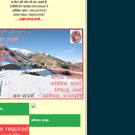
या फिर हमें फोन भी कर सकते हैं:
राजीवरंजन प्रसाद:09910966474
अभिषेक सागर: 09818479320
अजय यादव: 09899429987
.....आईये कारवां बनायें....
ाम...
अभिनंदन आपका..