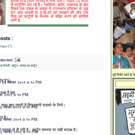
इलाके भिंड (मध्य प्रदेश्) में जन्म पाया। पिछले २३ सालों
से कार्टूनिंग कर रहे हैं। ग्वालियर, इंदौर, लखनऊ के बाद
पिछले एक दशक से जयपुर में राजस्थान पत्रिका से जुड़
कर आम आदमी के दुःख-दर्द को समझने की और उस
पीड़ा को कार्टूनों के माध्यम से साँझा करने की कोशिश
जारी है.....
osts :
अभिषेक तिवारी,
कार्टून,
सप्ताह का कार्टून
idget [?]
ित्य-शिल्पी
ेक तिवारी
,
कार्टून
,
सप्ताह का कार्टून
पूरी रिपोर्ट पढने के
NTS:
ि
२३ नवम्बर २००९ ७:१० PM
रखा है क्‍या
्बर २००९ ७:१० PM
 साथ चप्पू जरूरी है हिन्दुस्तानी सडको के लिये।
३ नवम्बर २००९ ७:१० PM
टून है।
३ नवम्बर २००९ ७:१० PM
 दस्तक हो ही गयी है। कार्टून समस्या पर सही कटाक्ष है।
३ नवम्बर २००९ ७:१० PM