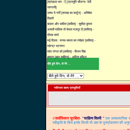
[श्रंखला भाग -7] [प्रस्तुति सौजन्य- देवी
नागरानी]
उफ्फ ये गर्मी [सप्ताह का कार्टून] - अभिषेक
तिवारी
बाज़ार और कविता [कविता] - सुशील कुमार
असली मालिक तो केवल मज़दूर है [कविता] -
दीपक शर्मा
मई दिवस : मानव-समता का त्योहार [कविता] -
महेन्द्र भटनागर
शांत जंगल को [कविता] - विजय सिंह
बचपन [बाल साहित्य] - अमिता कौंदल
बीते हुये दिन, वो मेरे ...
नवीनतम काव्य प्रस्तुतियाँ
लोड हो रहा है. . .
©
सर्वाधिकार सुरक्षित-
"
साहित्य शिल्पी
"
एक अव्यवसायिक साह
स्वीकृति के बिना इनके किसी भी अंश के पुनर्प्रकाशन की अनुम