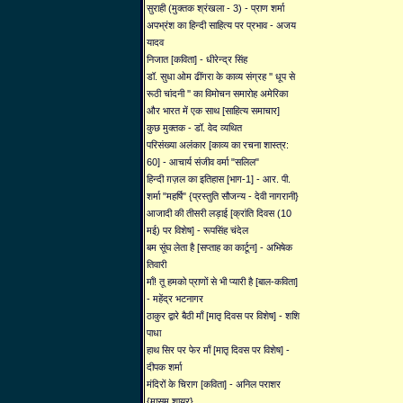
सुराही (मुक्तक श्रंखला - 3) - प्राण शर्मा
अपभ्रंश का हिन्दी साहित्य पर प्रभाव - अजय
यादव
निजात [कविता] - धीरेन्द्र सिंह
डॉ. सुधा ओम ढींगरा के काव्य संग्रह '' धूप से
रूठी चांदनी '' का विमोचन समारोह अमेरिका
और भारत में एक साथ [साहित्य समाचार]
कुछ मुक्तक - डॉ. वेद व्यथित
परिसंख्या अलंकार [काव्य का रचना शास्त्र:
60] - आचार्य संजीव वर्मा "सलिल"
हिन्दी ग़ज़ल का इतिहास [भाग-1] - आर. पी.
शर्मा "महर्षि" {प्रस्तुति सौजन्य - देवी नागरानी}
आजादी की तीसरी लड़ाई [क्रांति दिवस (10
मई) पर विशेष] - रूपसिंह चंदेल
बम सूंघ लेता है [सप्ताह का कार्टून] - अभिषेक
तिवारी
माँ! तू हमको प्राणों से भी प्यारी है [बाल-कविता]
- महेंद्र भटनागर
ठाकुर द्वारे बैठी माँ [मातृ दिवस पर विशेष] - शशि
पाधा
हाथ सिर पर फेर माँ [मातृ दिवस पर विशेष] -
दीपक शर्मा
मंदिरों के चिराग [कविता] - अनिल पराशर
{मासूम शायर}