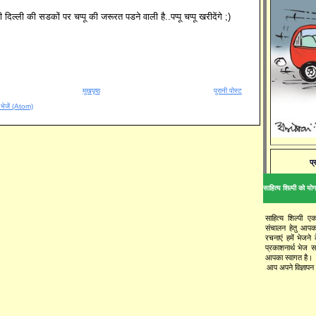
 दिल्ली की सडकों पर चप्पू की जरूरत पडने वाली है..पप्पू चप्पू खरीदेंगे ;)
मुखपृष्ठ
पुरानी पोस्ट
ँ भेजें (Atom)
प्
साहित्य शिल्पी को योगद
साहित्य शिल्पी ए
संचालन हेतु आपक
रचनाएं हमें भेजने
प्रकाशनार्थ भेज 
आपका स्वागत है।
आप अपने विज्ञापन य