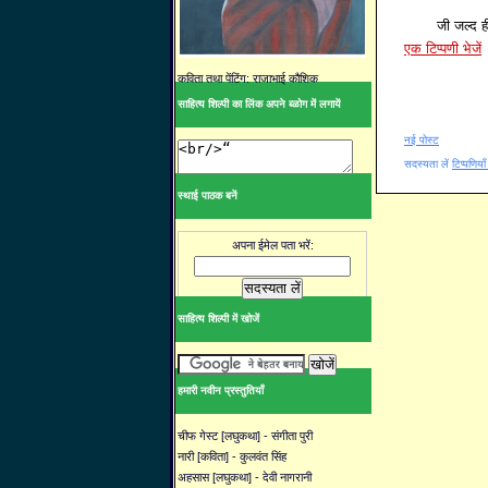
जी जल्द ही
एक टिप्पणी भेजें
कविता तथा पेंटिंग: राजाभाई कौशिक
साहित्य शिल्पी का लिंक अपने ब्ळोग में लगायें
नई पोस्ट
सदस्यता लें
टिप्पणिया
स्थाई पाठक बनें
अपना ईमेल पता भरें:
साहित्य शिल्पी में खोजें
हमारी नवीन प्रस्तुतियाँ
चीफ गेस्ट [लघुकथा] - संगीता पुरी
नारी [कविता] - कुलवंत सिंह
अहसास [लघुकथा] - देवी नागरानी