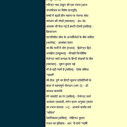
रवीन्द्र नाथ ठाकुर की एक रचना [आज
जन्मदिवस पर विशेष प्रस्तुति]
बच्चों में बढ़ती हीन-भावना पर पंचनद शोध
संस्थान की गोष्ठी [समाचार] - डा० वेद
आकाश-सी फैल गई है हमारी दोस्ती [कविता] -
विश्वरंजन
प्रगतिशील सोच के अन्तर्विरोधों के बीच कविता
[आलेख] - आकांक्षा यादव
जा बँधे शर्तों में लोग [ग़ज़ल] - द्विजेन्द्र द्विज
अपाहिज [लघुकथा] - मीनाक्षी जिजीविषा
तेजेन्द्र शर्मा कनाडा के हिन्दी लेखकों के बीच
[समाचार] - सुमन कुमार घई
माँ वो बडी प्यारी है [कविता] - देवेश वशिष्ठ
"खबरी"
सी-डैक, पुणे का हिन्दी सूचना प्रौद्योगिकी के
क्षेत्र में महत्वपूर्ण योगदान (भाग-3) - डॉ.
काजल बाजपेयी
मेरे पासपोर्ट का रंग [कविता] - तेजेन्द्र शर्मा
अलंकार एकावली, वर्णन क्रम अनुसार [काव्य
का रचना शास्त्र: ५९] - आचार्य संजीव वर्मा
"सलिल"
देशनिकाला [कविता] - मोहिन्दर कुमार
ग़ज़ल का इतिहास - आर. पी शर्मा “महर्षि