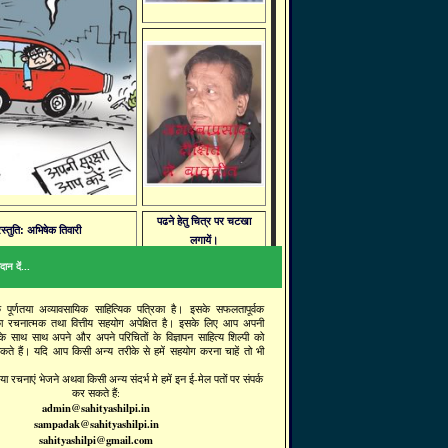
पढने हेतु चित्र पर चटखा
रस्तुति: अभिषेक तिवारी
लगायें।
ान दें...
क पूर्णतया अव्यावसायिक साहित्यिक पत्रिका है। इसके सफलतापूर्वक
ा रचनात्मक तथा वित्तीय सहयोग अपेक्षित है। इसके लिए आप अपनी
 के साथ साथ अपने और अपने परिचितों के विज्ञापन साहित्य शिल्पी को
सकते हैं। यदि आप किसी अन्य तरीके से हमें सहयोग करना चाहें तो भी
ा रचनाएं भेजने अथवा किसी अन्य संदर्भ मे हमें इन ई-मेल पतों पर संपर्क
कर सकते हैं:
admin@sahityashilpi.in
sampadak@sahityashilpi.in
sahityashilpi@gmail.com