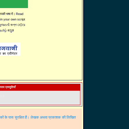
 आपकी भाषा में। Read
 in your own script
જરાતી বাংগ্লা ଓଡ଼ିଆ
தமிழ் ಕನ್ನಡ
तम प्रस्तुतियाँ
ा है. . .
शकों के पास सुरक्षित हैं। लेखक अथवा प्रकाशक की लिखित