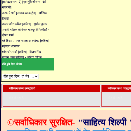
[श्रंखला भाग -7] [प्रस्तुति सौजन्य- देवी
नागरानी]
उफ्फ ये गर्मी [सप्ताह का कार्टून] - अभिषेक
तिवारी
बाज़ार और कविता [कविता] - सुशील कुमार
असली मालिक तो केवल मज़दूर है [कविता] -
दीपक शर्मा
मई दिवस : मानव-समता का त्योहार [कविता] -
महेन्द्र भटनागर
शांत जंगल को [कविता] - विजय सिंह
बचपन [बाल साहित्य] - अमिता कौंदल
बीते हुये दिन, वो मेरे ...
नवीनतम काव्य प्रस्तुतियाँ
नवीनतम कथा प्रस्तुति
लोड हो रहा है. . .
लोड हो रहा है. . .
©
सर्वाधिकार सुरक्षित-
"
साहित्य शिल्पी