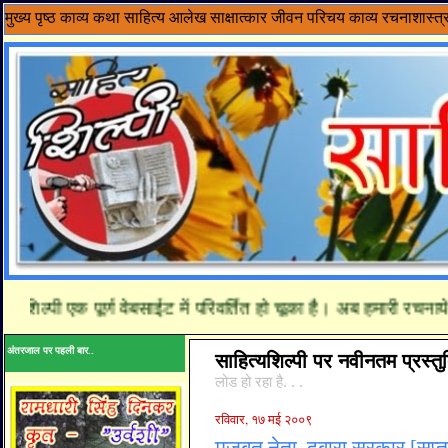
मुख्य पृष्ठ
काव्य
कथा साहित्य
आलेख
साक्षात्कार
जीवन परिचय
काव्य रचनाशास्त्
शिल्पी एक पूर्ण वेबसाईट में परिवर्तित हो चूका है। अब हमारी रचनाये
अंतरजाल पर पहली बार..
साहित्यशिल्पी पर नवीनतम प्रस्तुत
लोड हो रहा है. . .
रविवार, १७ मई २००९