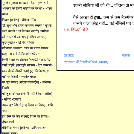
सुराही (मुक्तक श्रंखला - 3) - प्राण शर्मा
रेफ़री सोनिया जी जो थी... जीतना तो म
अपभ्रंश का हिन्दी साहित्य पर प्रभाव - अजय
यादव
वैसे अच्छा ही हुआ.. कम से कम बेकगेय
निजात [कविता] - धीरेन्द्र सिंह
कसने वाला कोई नहीं... नई मंजिलें पा
डॉ. सुधा ओम ढींगरा के काव्य संग्रह '' धूप से
एक टिप्पणी भेजें
रूठी चांदनी '' का विमोचन समारोह अमेरिका
और भारत में एक साथ [साहित्य समाचार]
कुछ मुक्तक - डॉ. वेद व्यथित
परिसंख्या अलंकार [काव्य का रचना शास्त्र:
60] - आचार्य संजीव वर्मा "सलिल"
नई पोस्ट
मुखपृष्ठ
हिन्दी ग़ज़ल का इतिहास [भाग-1] - आर. पी.
सदस्यता लें
टिप्पणियाँ भेजें (Atom)
शर्मा "महर्षि" {प्रस्तुति सौजन्य - देवी नागरानी}
आजादी की तीसरी लड़ाई [क्रांति दिवस (10
मई) पर विशेष] - रूपसिंह चंदेल
बम सूंघ लेता है [सप्ताह का कार्टून] - अभिषेक
तिवारी
माँ! तू हमको प्राणों से भी प्यारी है [बाल-कविता]
- महेंद्र भटनागर
ठाकुर द्वारे बैठी माँ [मातृ दिवस पर विशेष] - शशि
पाधा
हाथ सिर पर फेर माँ [मातृ दिवस पर विशेष] -
दीपक शर्मा
मंदिरों के चिराग [कविता] - अनिल पराशर
{मासूम शायर}