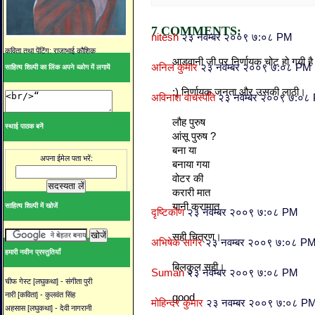
7 COMMENTS:
nitesh
२३ नवम्बर २००९ ७:०८ PM
कविता तथा पेंटिंग: राजाभाई कौशिक
आडवानी जी पर निर्णायक चोट हो गयी ह
अनिल कुमार
२३ नवम्बर २००९ ७:०८ PM
साहित्य शिल्पी का लिंक अपने ब्ळोग में लगायें
:) निर्णायक जनता और उसकी लाठी।
अविनाश वाचस्पति
२३ नवम्बर २००९ ७:०८
लौह पुरुष
स्थाई पाठक बनें
आंसू पुरुष ?
बना या
अपना ईमेल पता भरें:
बनाया गया
वोटर की
करारी मात
यानी करामात
साहित्य शिल्पी में खोजें
दृष्टिकोण
२३ नवम्बर २००९ ७:०८ PM
सही चित्रण।
अभिषेक सागर
२३ नवम्बर २००९ ७:०८ P
हमारी नवीन प्रस्तुतियाँ
बिलकुल सही।
Suman
२३ नवम्बर २००९ ७:०८ PM
चीफ गेस्ट [लघुकथा] - संगीता पुरी
नारी [कविता] - कुलवंत सिंह
good
मोहिन्दर कुमार
२३ नवम्बर २००९ ७:०८ P
अहसास [लघुकथा] - देवी नागरानी