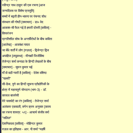
रवीन्द्र नाथ ठाकुर की एक रचना [आज
जन्मदिवस पर विशेष प्रस्तुति]
बच्चों में बढ़ती हीन-भावना पर पंचनद शोध
संस्थान की गोष्ठी [समाचार] - डा० वेद
आकाश-सी फैल गई है हमारी दोस्ती [कविता] -
विश्वरंजन
प्रगतिशील सोच के अन्तर्विरोधों के बीच कविता
[आलेख] - आकांक्षा यादव
जा बँधे शर्तों में लोग [ग़ज़ल] - द्विजेन्द्र द्विज
अपाहिज [लघुकथा] - मीनाक्षी जिजीविषा
तेजेन्द्र शर्मा कनाडा के हिन्दी लेखकों के बीच
[समाचार] - सुमन कुमार घई
माँ वो बडी प्यारी है [कविता] - देवेश वशिष्ठ
"खबरी"
सी-डैक, पुणे का हिन्दी सूचना प्रौद्योगिकी के
क्षेत्र में महत्वपूर्ण योगदान (भाग-3) - डॉ.
काजल बाजपेयी
मेरे पासपोर्ट का रंग [कविता] - तेजेन्द्र शर्मा
अलंकार एकावली, वर्णन क्रम अनुसार [काव्य
का रचना शास्त्र: ५९] - आचार्य संजीव वर्मा
"सलिल"
देशनिकाला [कविता] - मोहिन्दर कुमार
ग़ज़ल का इतिहास - आर. पी शर्मा “महर्षि