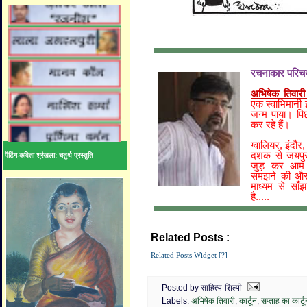
रचनाकार परिच
अभिषेक तिवारी 
एक स्वाभिमानी इल
जन्म पाया। पिछ
कर रहे हैं।
ग्वालियर, इंद
दशक से जयपुर 
पेंटिंग-कविता श्रंखला: चतुर्थ प्रस्तुति
जुड़ कर आम 
समझने की और उ
माध्यम से सा
है.....
Related Posts :
अभिषेक तिवारी,
कार्टून,
सप्ता
Related Posts Widget [?]
Posted by साहित्य-शिल्पी
Labels:
अभिषेक तिवारी
,
कार्टून
,
सप्ताह का कार्टू