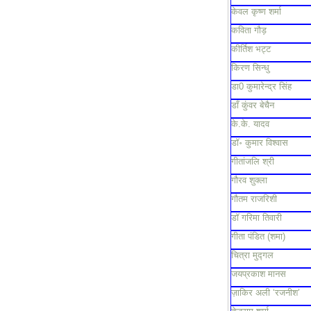
केवल कृष्ण शर्मा
कविता गौड़
कीर्तिश भट्ट
किरण सिन्धु
डा0 कुमारेन्द्र सिंह
डाँ कुंवर बेचैन
के.के. यादव
डॉ॰ कुमार विश्वास
गीतांजलि श्री
गौरव शुक्ला
गौतम राजरिशी
डॉ गरिमा तिवारी
गीता पंडित (शमा)
चित्रा मुद्गल
जयप्रकाश मानस
ज़ाकिर अली ‘रजनीश’