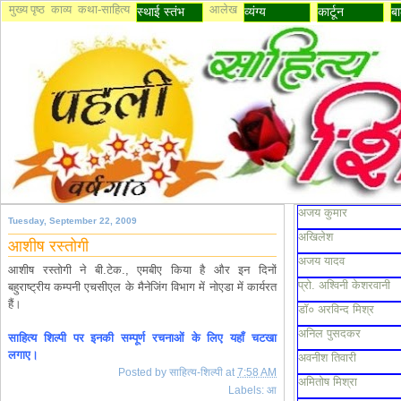
मुख्य पृष्ठ
काव्य
कथा-साहित्य
आलेख
स्थाई स्तंभ
व्यंग्य
कार्टून
बा
अजय कुमार
Tuesday, September 22, 2009
अखिलेश
आशीष रस्तोगी
अजय यादव
आशीष रस्तोगी ने बी.टेक., एमबीए किया है और इन दिनों
प्रो. अश्विनी केशरवानी
बहुराष्ट्रीय कम्पनी एचसीएल के मैनेजिंग विभाग में नोएडा में कार्यरत
हैं।
डॉ० अरविन्द मिश्र
अनिल पुसदकर
साहित्य शिल्पी पर इनकी सम्पूर्ण रचनाओं के लिए यहाँ चटखा
लगाए।
अवनीश तिवारी
Posted by
साहित्य-शिल्पी
at
7:58 AM
अमितोष मिश्रा
Labels:
आ