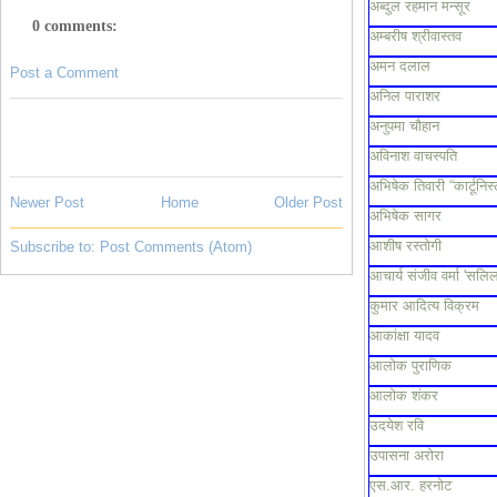
अब्दुल रहमान मन्सूर
0 comments:
अम्बरीष श्रीवास्तव
अमन दलाल
Post a Comment
अनिल पाराशर
अनुपमा चौहान
अविनाश वाचस्पति
अभिषेक तिवारी “कार्टूनिस्
Newer Post
Home
Older Post
अभिषेक सागर
आशीष रस्तोगी
Subscribe to:
Post Comments (Atom)
आचार्य संजीव वर्मा 'सलिल
कुमार आदित्य विक्रम
आकांक्षा यादव
आलोक पुराणिक
आलोक शंकर
उदयेश रवि
उपासना अरोरा
एस.आर. हरनोट