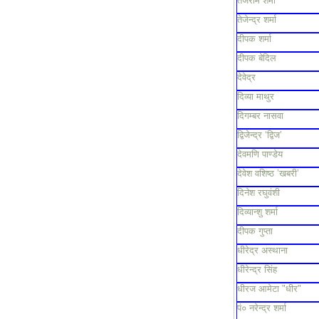
तेजराम शर्मा
तेजेन्द्र शर्मा
दीपक शर्मा
दीपक बेदिल
देवेद्र
दिव्या माथुर
दिगम्बर नासवा
द्विजेन्द्र ‘द्विज’
देवमणि पाण्डेय
देवेश वशिष्ठ ’खबरी’
दिनेश रघुवंशी
दिव्यान्शु शर्मा
दीपक गुप्ता
धीरेद्र अस्थाना
धीरेन्द्र सिंह
धीरज आमेटा "धीर"
पं० नरेन्द्र शर्मा