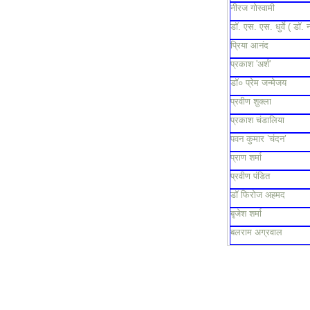
नीरज गोस्वामी
डॉ. एस. एस. धुर्वे ( डॉ. 
प्रिया आनंद
प्रकाश 'अर्श'
डॉ० प्रेम जन्मेजय
प्रवीण शुक्ला
प्रकाश चंडालिया
पवन कुमार ’चंदन’
प्राण शर्मा
प्रवीण पंडित
डॉ फिरोज अहमद
बृजेश शर्मा
बलराम अग्रवाल