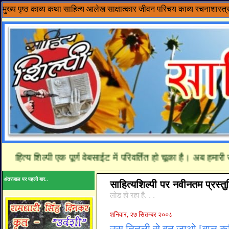
मुख्य पृष्ठ
काव्य
कथा साहित्य
आलेख
साक्षात्कार
जीवन परिचय
काव्य रचनाशास्त्
हित्य शिल्पी एक पूर्ण वेबसाईट में परिवर्तित हो चूका है। अब हमारी र
अंतरजाल पर पहली बार..
साहित्यशिल्पी पर नवीनतम प्रस्तुत
लोड हो रहा है. . .
शनिवार, २७ सितम्बर २००८