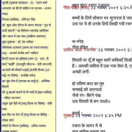
सुराही (मुक्तक श्रंखला - 3) - प्राण शर्मा
बहुत सुंदर रचना !!आभार
गीता पंडित (शमा)
२३ नवम्बर २००९ ६:३५
अपभ्रंश का हिन्दी साहित्य पर प्रभाव - अजय
यादव
बच्चों के लियें सोचना भर सुन्दरता दे जात
निजात [कविता] - धीरेन्द्र सिंह
उस पर ये तो उनके लियें लिखी गयी रचना ह
डॉ. सुधा ओम ढींगरा के काव्य संग्रह '' धूप से
रूठी चांदनी '' का विमोचन समारोह अमेरिका
और भारत में एक साथ [साहित्य समाचार]
स-स्नेह
कुछ मुक्तक - डॉ. वेद व्यथित
गीता पंडित
परिसंख्या अलंकार [काव्य का रचना शास्त्र:
ज़ाकिर अली ‘रजनीश’
२३ नवम्बर २००९ ६
60] - आचार्य संजीव वर्मा "सलिल"
हिन्दी ग़ज़ल का इतिहास [भाग-1] - आर. पी.
तितली पर यूँ तो बहुत सारी कविताएँ लिखी
शर्मा "महर्षि" {प्रस्तुति सौजन्य - देवी नागरानी}
हैं। आपकी कविता में एक नया तेवर है, एक
आजादी की तीसरी लड़ाई [क्रांति दिवस (10
अच्छी लगीं-
मई) पर विशेष] - रूपसिंह चंदेल
बम सूंघ लेता है [सप्ताह का कार्टून] - अभिषेक
हो भविष्य कल का तुम
तिवारी
सच्चाई को अपनाओ
माँ! तू हमको प्राणों से भी प्यारी है [बाल-कविता]
जैसे रंग- बिरंगे पंख
- महेंद्र भटनागर
उस तितली से बन जाओ॥
ठाकुर द्वारे बैठी माँ [मातृ दिवस पर विशेष] - शशि
पाधा
बधाई।
हाथ सिर पर फेर माँ [मातृ दिवस पर विशेष] -
नुक्‍कड़
२३ नवम्बर २००९ ६:३५ PM
दीपक शर्मा
रचना के सागर में से
मंदिरों के चिराग [कविता] - अनिल पराशर
बाल कविता तलाश कर
{मासूम शायर}