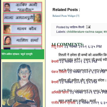
Related Posts :
childliterature-rachna 
Related Posts Widget [?]
Posted by साहित्य-शिल्पी
Labels:
childliterature-rachna sagar
,
बाल
14 COMMENTS:
रितु रंजन
२३ नवम्बर २००९ ६:३५ PM
पेंटिंग-कविता श्रंखला: चतुर्थ प्रस्तुति
तितली नें हमेशा ही बच्चों को आकर्षित क
अवश्य पसंद करेंगे। रचना जी बधाई स्वी
बेनामी
२३ नवम्बर २००९ ६:३५ PM
such this comment is very beau
पंकज तिवारी
२३ नवम्बर २००९ ६:३५ PM
कविता की कविता और संदेश का संदेश।
बेनामी
२३ नवम्बर २००९ ६:३५ PM
such this comment is very beau
अभिषेक सागर
२३ नवम्बर २००९ ६:३५ P
बहुत अच्छी बाल कविता। बधाई..
राजीव रंजन प्रसाद
२३ नवम्बर २००९ ६: