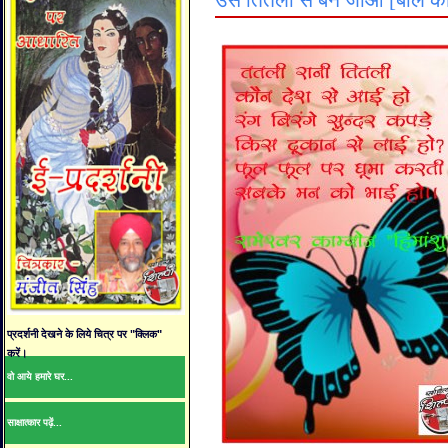
उस तितली से बन जाओ [बाल कव
प्रदर्शनी देखने के लिये चित्र पर "क्लिक"
करें।
वो आये हमारे घर...
साक्षात्कार पढ़ें...