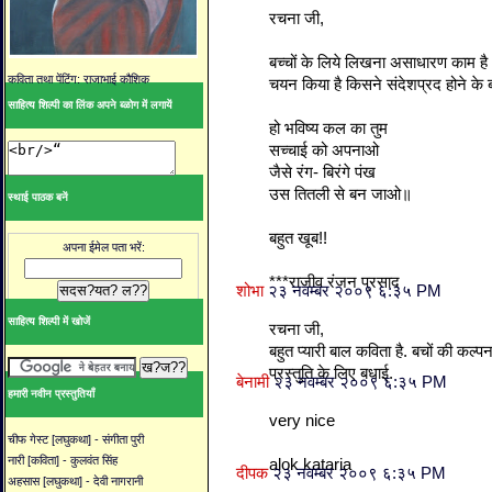
रचना जी,
बच्चों के लिये लिखना असाधारण काम ह
कविता तथा पेंटिंग: राजाभाई कौशिक
चयन किया है किसने संदेशप्रद होने के 
साहित्य शिल्पी का लिंक अपने ब्ळोग में लगायें
हो भविष्य कल का तुम
सच्चाई को अपनाओ
जैसे रंग- बिरंगे पंख
उस तितली से बन जाओ॥
स्थाई पाठक बनें
बहुत खूब!!
अपना ईमेल पता भरें:
***राजीव रंजन प्रसाद
शोभा
२३ नवम्बर २००९ ६:३५ PM
साहित्य शिल्पी में खोजें
रचना जी,
बहुत प्यारी बाल कविता है. बचों की कल्प
प्रस्तुति के लिए बधाई.
बेनामी
२३ नवम्बर २००९ ६:३५ PM
हमारी नवीन प्रस्तुतियाँ
very nice
चीफ गेस्ट [लघुकथा] - संगीता पुरी
नारी [कविता] - कुलवंत सिंह
alok kataria
दीपक
२३ नवम्बर २००९ ६:३५ PM
अहसास [लघुकथा] - देवी नागरानी