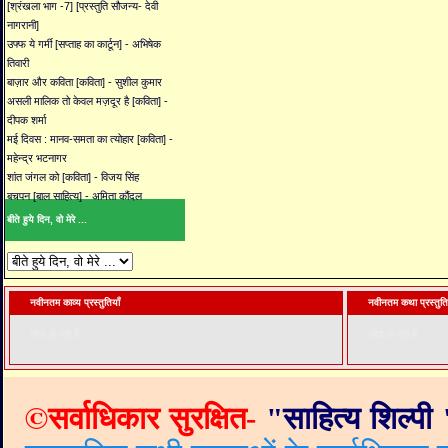
[श्रंखला भाग -7] [प्रस्तुति सौजन्य- देवी
नागरानी]
उफ्फ ये गर्मी [सप्ताह का कार्टून] - अभिषेक
तिवारी
बाज़ार और कविता [कविता] - सुशील कुमार
असली मालिक तो केवल मज़दूर है [कविता] -
दीपक शर्मा
मई दिवस : मानव-समता का त्योहार [कविता] -
महेन्द्र भटनागर
शांत जंगल को [कविता] - विजय सिंह
बचपन [बाल साहित्य] - अमिता कौंदल
बीते हुये दिन, वो मेरे ...
नवीनतम काव्य प्रस्तुतियाँ
नवीनतम कथा प्रस्तुति
लोड हो रहा है. . .
लोड हो रहा है. . .
©
सर्वाधिकार सुरक्षित-
"
साहित्य शिल्पी