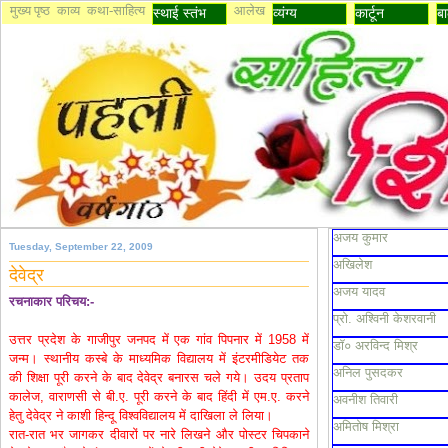
मुख्य पृष्ठ
काव्य
कथा-साहित्य
आलेख
स्थाई स्तंभ
व्यंग्य
कार्टून
बा
अजय कुमार
Tuesday, September 22, 2009
अखिलेश
देवेद्र
अजय यादव
रचनाकार परिचय:-
प्रो. अश्विनी केशरवानी
उत्तर प्रदेश के गाजीपुर जनपद में एक गांव पिपनार में 1958 में
डॉ० अरविन्द मिश्र
जन्म। स्थानीय कस्बे के माध्यमिक विद्यालय में इंटरमीडियेट तक
अनिल पुसदकर
की शिक्षा पूरी करने के बाद देवेद्र बनारस चले गये। उदय प्रताप
कालेज, वाराणसी से बी.ए. पूरी करने के बाद हिंदी में एम.ए. करने
अवनीश तिवारी
हेतु देवेद्र ने काशी हिन्दू विश्वविद्यालय में दाखिला ले लिया।
अमितोष मिश्रा
रात-रात भर जागकर दीवारों पर नारे लिखने और पोस्टर चिपकाने