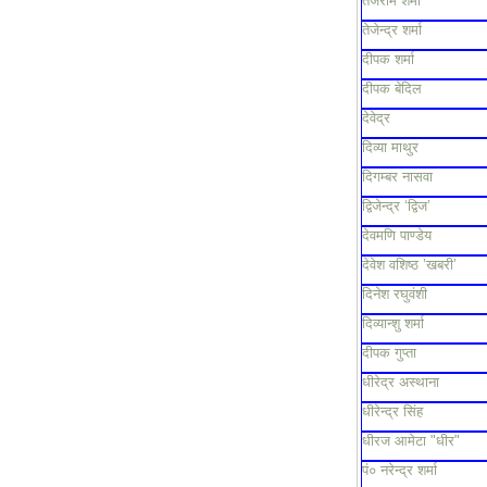
तेजराम शर्मा
तेजेन्द्र शर्मा
दीपक शर्मा
दीपक बेदिल
देवेद्र
दिव्या माथुर
दिगम्बर नासवा
द्विजेन्द्र ‘द्विज’
देवमणि पाण्डेय
देवेश वशिष्ठ ’खबरी’
दिनेश रघुवंशी
दिव्यान्शु शर्मा
दीपक गुप्ता
धीरेद्र अस्थाना
धीरेन्द्र सिंह
धीरज आमेटा "धीर"
पं० नरेन्द्र शर्मा