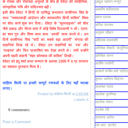
के रोचक और रोमांचक अनुभवों के बीच ही देवेद्र की साहित्यिक,
अब्दुल रहमान मन्सूर
सांस्कृतिक रुचि और सक्रियता बढ़ी।
अम्बरीष श्रीवास्तव
इसी बीच देवेद्र ने हिन्दी के प्रसिद्ध कथाकार काशीनाथ सिंह के
अमन दलाल
साथ "नक्सलवाड़ी आंदोलन और समकालीन हिन्दी कविता" विषय
पर शोध कार्य शुरू कर दिया। देवेद्र के "सुपरवाइजर" को शोध
अनिल पाराशर
जैसे उबाऊ और नीरस काम में कोई विशेष दिलचस्पी न थी। प्राय:
अनुपमा चौहान
हर शाम गुरु और शिष्य साथ साथ `अस्सी' जाया करते थे। उन
दिनों काशीनाथ सिंह "सदी का सबसे बड़ा आदमी" संग्रह की
अविनाश वाचस्पति
कहानियां लिख रहे थे। देवेद्र उन कहानियों का `रफ' और
अभिषेक तिवारी “कार्टूनिस्
`फाइनल' और फिर प्रकाशित रूप देखा करते थे। तभी उन्होंने
अभिषेक सागर
अपनी पहली कहानी "शहर कोतवाल की कविता" लिखी।
देवेद्र को इंदु शर्मा कथा सम्मान के अलावा 1999 में उ.प्र.सरकार
आशीष रस्तोगी
का यशपाल पुरस्कार मिला है।
आचार्य संजीव वर्मा 'सलिल
कुमार आदित्य विक्रम
साहित्य
शिल्पी
पर
इनकी
सम्पूर्ण
रचनाओं
के
लिए
यहाँ
चटखा
आकांक्षा यादव
लगाए।
Posted by
साहित्य-शिल्पी
at
3:49 AM
आलोक पुराणिक
Labels:
द
आलोक शंकर
उदयेश रवि
0 comments:
उपासना अरोरा
Post a Comment
एस.आर. हरनोट