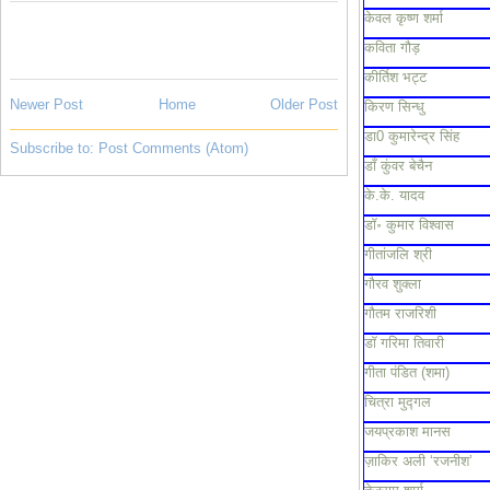
केवल कृष्ण शर्मा
कविता गौड़
कीर्तिश भट्ट
Newer Post
Home
Older Post
किरण सिन्धु
डा0 कुमारेन्द्र सिंह
Subscribe to:
Post Comments (Atom)
डाँ कुंवर बेचैन
के.के. यादव
डॉ॰ कुमार विश्वास
गीतांजलि श्री
गौरव शुक्ला
गौतम राजरिशी
डॉ गरिमा तिवारी
गीता पंडित (शमा)
चित्रा मुद्गल
जयप्रकाश मानस
ज़ाकिर अली ‘रजनीश’