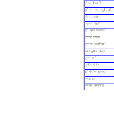
नीरज गोस्वामी
डॉ. एस. एस. धुर्वे ( डॉ. 
प्रिया आनंद
प्रकाश 'अर्श'
डॉ० प्रेम जन्मेजय
प्रवीण शुक्ला
प्रकाश चंडालिया
पवन कुमार ’चंदन’
प्राण शर्मा
प्रवीण पंडित
डॉ फिरोज अहमद
बृजेश शर्मा
बलराम अग्रवाल