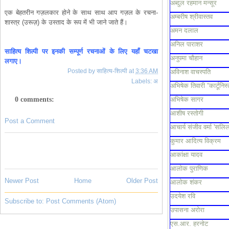
अब्दुल रहमान मन्सूर
एक बेहतरीन गज़लकार होने के साथ साथ आप गज़ल के रचना-
अम्बरीष श्रीवास्तव
शास्त्र (उरूज़) के उस्ताद के रूप में भी जाने जाते हैं।
अमन दलाल
अनिल पाराशर
साहित्य
शिल्पी
पर
इनकी
सम्पूर्ण
रचनाओं
के
लिए
यहाँ
चटखा
अनुपमा चौहान
लगाए।
Posted by
साहित्य-शिल्पी
at
3:36 AM
अविनाश वाचस्पति
Labels:
अ
अभिषेक तिवारी “कार्टूनिस्
0 comments:
अभिषेक सागर
आशीष रस्तोगी
Post a Comment
आचार्य संजीव वर्मा 'सलिल
कुमार आदित्य विक्रम
आकांक्षा यादव
आलोक पुराणिक
Newer Post
Home
Older Post
आलोक शंकर
उदयेश रवि
Subscribe to:
Post Comments (Atom)
उपासना अरोरा
एस.आर. हरनोट