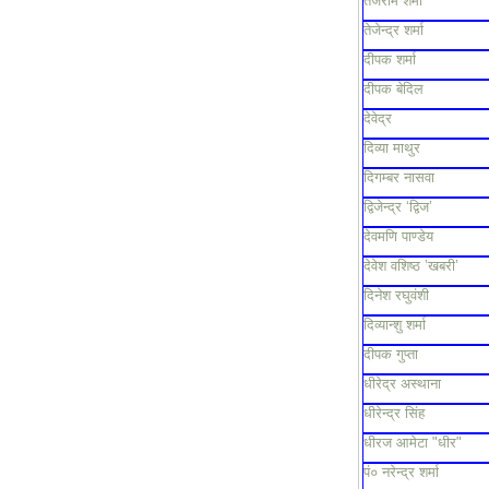
तेजराम शर्मा
तेजेन्द्र शर्मा
दीपक शर्मा
दीपक बेदिल
देवेद्र
दिव्या माथुर
दिगम्बर नासवा
द्विजेन्द्र ‘द्विज’
देवमणि पाण्डेय
देवेश वशिष्ठ ’खबरी’
दिनेश रघुवंशी
दिव्यान्शु शर्मा
दीपक गुप्ता
धीरेद्र अस्थाना
धीरेन्द्र सिंह
धीरज आमेटा "धीर"
पं० नरेन्द्र शर्मा