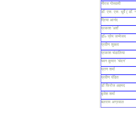
नीरज गोस्वामी
डॉ. एस. एस. धुर्वे ( डॉ. 
प्रिया आनंद
प्रकाश 'अर्श'
डॉ० प्रेम जन्मेजय
प्रवीण शुक्ला
प्रकाश चंडालिया
पवन कुमार ’चंदन’
प्राण शर्मा
प्रवीण पंडित
डॉ फिरोज अहमद
बृजेश शर्मा
बलराम अग्रवाल