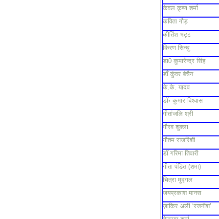
केवल कृष्ण शर्मा
कविता गौड़
कीर्तिश भट्ट
किरण सिन्धु
डा0 कुमारेन्द्र सिंह
डाँ कुंवर बेचैन
के.के. यादव
डॉ॰ कुमार विश्वास
गीतांजलि श्री
गौरव शुक्ला
गौतम राजरिशी
डॉ गरिमा तिवारी
गीता पंडित (शमा)
चित्रा मुद्गल
जयप्रकाश मानस
ज़ाकिर अली ‘रजनीश’