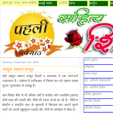
मुख्य पृष्ठ
काव्य
कथा-साहित्य
आलेख
स्थाई स्तंभ
व्यंग्य
कार्टून
बा
अजय कुमार
Tuesday, September 22, 2009
अखिलेश
अब्दुल रहमान मन्सूर
अजय यादव
श्री अब्दुल रहमान मन्सूर दिल्ली व आसपास में एक जाने-माने
प्रो. अश्विनी केशरवानी
गज़लकार हैं। वर्तमान में फरीदाबाद में निवास कर रहे रहमान साहब
मूलत: मुरादाबाद से सम्बद्ध हैं।
डॉ० अरविन्द मिश्र
अनिल पुसदकर
आप पिछले बीस से भी अधिक वर्षों से संज़ीदा और मज़ाहिया (हास्य)
दोनों तरह की गज़लों और गीतों की रचना करते आ रहे हैं। विभिन्न
अवनीश तिवारी
क्षेत्रीय व राष्ट्रीय स्तर के मुशायरों में शिरकत कर आपने सुनने
अमितोष मिश्रा
वालों को अपनी खूबसूरत गज़लों और गीतों के सम्मोहन में बाँधा है।