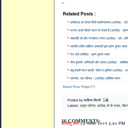
--
Related Posts :
अमृता प्रीतम,
आलेख,
के के
छतीसगढ का टेम्पल सिटी शबरीनारायण [आलेख] - प्रो.
फराज आओ सितारे सफर के देखते हैं [आलेख] - कृष्ण
संक्रांति पर्व और गंगासागर-स्नान [आलेख] - प्रो. अश्
भारतीय दलित साहित्य अकादमी द्वारा कृष्ण कुमार यादव
पेज थ्री [कविता] - कृष्ण कुमार यादव
मीना कुमारी: अभिनेत्री और शायरा [आलेख] - अभिषे
बाबू देवकी नंदन खत्री: जीवन व कृतित्व [आलेख] - 
प्रेमचंद: एक परिचय - [आलेख] अभिषेक सागर
Related Posts Widget [?]
Posted by साहित्य-शिल्पी
Labels:
अमृता प्रीतम
,
आलेख
,
के के यादव
,
जीवन
16 COMMENTS:
दिव्यांशु शर्मा
२३ नवम्बर २००९ ६:४० PM