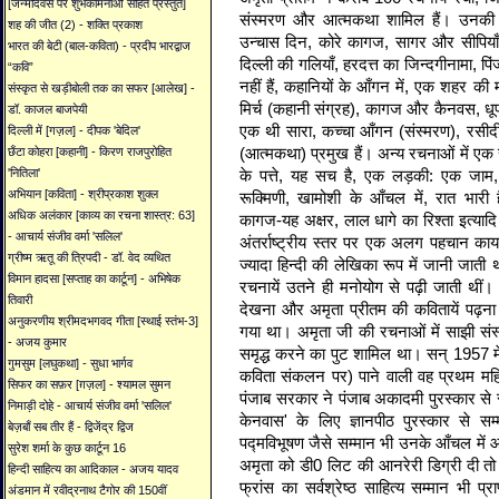
[जन्मदिवस पर शुभकामनाओं सहित प्रस्तुत]
संस्मरण और आत्मकथा शामिल हैं। उनकी र
शह की जीत (2) - शक्ति प्रकाश
उन्चास दिन, कोरे कागज, सागर और सीपियाँ,
भारत की बेटी (बाल-कविता) - प्रदीप भारद्वाज
दिल्ली की गलियाँ, हरदत्त का जिन्दगीनामा, पि
“कवि”
नहीं हैं, कहानियों के आँगन में, एक शहर की 
संस्कृत से खड़ीबोली तक का सफर [आलेख] -
मिर्च (कहानी संग्रह), कागज और कैनवस, धूप 
डॉ. काजल बाजपेयी
एक थी सारा, कच्चा आँगन (संस्मरण), रसीदी ट
दिल्ली में [गज़ल] - दीपक 'बेदिल'
(आत्मकथा) प्रमुख हैं। अन्य रचनाओं में 
छँटा कोहरा [कहानी] - किरण राजपुरोहित
के पत्ते, यह सच है, एक लड़की: एक जाम,
'नितिला'
अभियान [कविता] - श्रीप्रकाश शुक्ल
रूक्मिणी, खामोशी के आँचल में, रात भार
अधिक अलंकार [काव्य का रचना शास्त्र: 63]
कागज-यह अक्षर, लाल धागे का रिश्ता इत्यादि प
- आचार्य संजीव वर्मा 'सलिल'
अंतर्राष्ट्रीय स्तर पर एक अलग पहचान काय
ग्रीष्म ऋतू की त्रिपदी - डॉ. वेद व्यथित
ज्यादा हिन्दी की लेखिका रूप में जानी जाती 
विमान हादसा [सप्ताह का कार्टून] - अभिषेक
रचनायें उतने ही मनोयोग से पढ़ी जाती थीं।
तिवारी
देखना और अमृता प्रीतम की कवितायें पढ़न
अनुकरणीय श्रीमदभगवद गीता [स्थाई स्तंभ-3]
गया था। अमृता जी की रचनाओं में साझी संस
- अजय कुमार
समृद्ध करने का पुट शामिल था। सन् 1957 में
गुमसुम [लघुकथा] - सुधा भार्गव
कविता संकलन पर) पाने वाली वह प्रथम महिल
सिफर का सफ़र [ग़ज़ल] - श्यामल सुमन
पंजाब सरकार ने पंजाब अकादमी पुरस्कार से
निमाड़ी दोहे - आचार्य संजीव वर्मा 'सलिल'
केनवास' के लिए ज्ञानपीठ पुरस्कार से स
बेज़बाँ सब तीर हैं - द्विजेंद्र द्विज
पद्मविभूषण जैसे सम्मान भी उनके आँचल में आए
सुरेश शर्मा के कुछ कार्टून 16
अमृता को डी0 लिट की आनरेरी डिग्री दी तो 
हिन्दी साहित्य का आदिकाल - अजय यादव
फ्रांस का सर्वश्रेष्ठ साहित्य सम्मान भी प
अंडमान में रवीद्रनाथ टैगोर की 150वीं