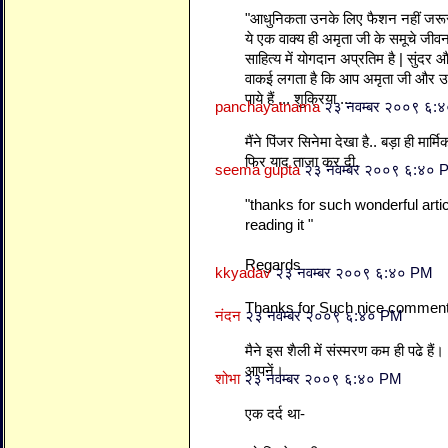
"आधुनिकता उनके लिए फैशन नहीं जरूर
ये एक वाक्य ही अमृता जी के समूचे जी
साहित्य में योगदान अप्रतिम है | सुंद
वाकई लगता है कि आप अमृता जी और 
पाये हैं ... शुक्रिया ...
panchayatnama
२३ नवम्बर २००९ ६:
मैंने पिंजर सिनेमा देखा है.. बड़ा ही म
फिर याद ताजा कर दी.
seema gupta
२३ नवम्बर २००९ ६:४० 
"thanks for such wonderful artic
reading it "
Regards
kkyadav
२३ नवम्बर २००९ ६:४० PM
Thanks for Such nice commen
नंदन
२३ नवम्बर २००९ ६:४० PM
मैने इस शैली में संस्मरण कम ही पढे है
आपनें।
शोभा
२३ नवम्बर २००९ ६:४० PM
एक दर्द था-