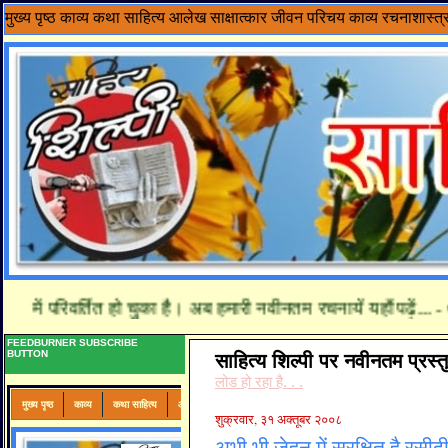
मुख्य पृष्ठ
काव्य
कथा साहित्य
आलेख
साक्षात्कार
जीवन परिचय
काव्य रचनाशास्त्
परिवर्तित हो चुका है। अब हमारी नवीनतम रचनायें यहाँ पढ़ें... - www.sah
FEEDBURNER SUBSCRIBE
BUTTON
साहित्य शिल्पी पर नवीनतम प्रस्तु
लोड हो रहा है. . .
शुक्रवार, ३१ अक्तूबर २००८