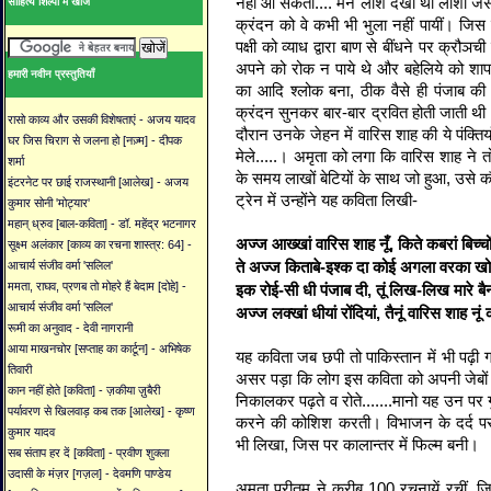
नहीं आ सकता.... मैने लाशें देखी थीं लाशों ज
साहित्य शिल्पी में खोजें
क्रंदन को वे कभी भी भुला नहीं पायीं। जिस 
पक्षी को व्याध द्वारा बाण से बींधने पर क्रौ
अपने को रोक न पाये थे और बहेलिये को शाप 
हमारी नवीन प्रस्तुतियाँ
का आदि श्लोक बना, ठीक वैसे ही पंजाब की 
क्रंदन सुनकर बार-बार द्रवित होती जाती थी।..
रासो काव्य और उसकी विशेषताएं - अजय यादव
दौरान उनके जेहन में वारिस शाह की ये पंक्तिया
घर जिस चिराग से जलना हो [नज़्म] - दीपक
मेले.....। अमृता को लगा कि वारिस शाह ने तो
शर्मा
के समय लाखों बेटियों के साथ जो हुआ, उसे 
इंटरनेट पर छाई राजस्थानी [आलेख] - अजय
ट्रेन में उन्होंने यह कविता लिखी-
कुमार सोनी 'मोट्यार'
महान् ध्रुव [बाल-कविता] - डॉ. महेंद्र भटनागर
अज्ज आख्खां वारिस शाह नूँ, किते कबरां बिच्चो
सूक्ष्म अलंकार [काव्य का रचना शास्त्र: 64] -
ते अज्ज किताबे-इश्क दा कोई अगला वरका 
आचार्य संजीव वर्मा 'सलिल'
ममता, राघव, प्रणब तो मोहरे हैं बेदाम [दोहे] -
इक रोई-सी धी पंजाब दी, तूं लिख-लिख मारे बै
आचार्य संजीव वर्मा 'सलिल'
अज्ज लक्खां धीयां रोंदियां, तैनूं वारिस शाह न
रूमी का अनुवाद - देवी नागरानी
आया माखनचोर [सप्ताह का कार्टून] - अभिषेक
यह कविता जब छपी तो पाकिस्तान में भी पढ़ी 
तिवारी
असर पड़ा कि लोग इस कविता को अपनी जेबों
कान नहीं होते [कविता] - ज़कीया ज़ुबैरी
निकालकर पढ़ते व रोते.......मानो यह उन पर ग
पर्यावरण से खिलवाड़ कब तक [आलेख] - कृष्ण
करने की कोशिश करती। विभाजन के दर्द पर 
कुमार यादव
भी लिखा, जिस पर कालान्तर में फिल्म बनी।
सब संताप हर दें [कविता] - प्रवीण शुक्ला
उदासी के मंज़र [गज़ल] - देवमणि पाण्डेय
अमृता प्रीतम ने करीब 100 रचनायें रचीं, जि