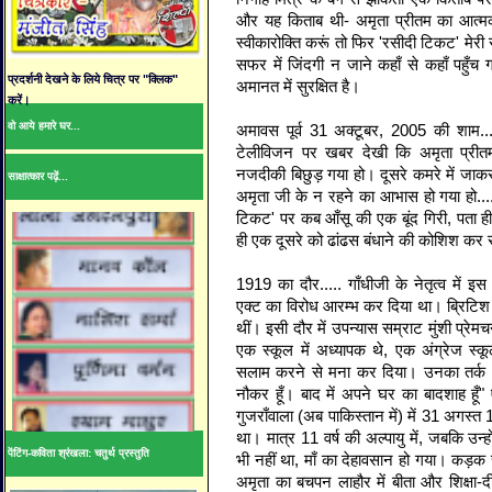
और यह किताब थी- अमृता प्रीतम का आत्मक
स्वीकारोक्ति करूं तो फिर 'रसीदी टिकट' म
सफर में जिंदगी न जाने कहाँ से कहाँ पहुँच
प्रदर्शनी देखने के लिये चित्र पर "क्लिक"
अमानत में सुरक्षित है।
करें।
वो आये हमारे घर...
अमावस पूर्व 31 अक्टूबर, 2005 की शाम..
टेलीविजन पर खबर देखी कि अमृता प्रीत
नजदीकी बिछुड़ गया हो। दूसरे कमरे में जाक
साक्षात्कार पढ़ें...
अमृता जी के न रहने का आभास हो गया हो..
टिकट' पर कब आँसू की एक बूंद गिरी, पता ह
ही एक दूसरे को ढांढस बंधाने की कोशिश कर र
1919 का दौर..... गाँधीजी के नेतृत्व में इस
एक्ट का विरोध आरम्भ कर दिया था। ब्रिटि
थीं। इसी दौर में उपन्यास सम्राट मुंशी प्रेम
एक स्कूल में अध्यापक थे, एक अंग्रेज स्क
सलाम करने से मना कर दिया। उनका तर्क था- "
नौकर हूँ। बाद में अपने घर का बादशाह हूँ" ऐस
गुजराँवाला (अब पाकिस्तान में) में 31 अगस्
था। मात्र 11 वर्ष की अल्पायु में, जबकि उन्
पेंटिंग-कविता श्रंखला: चतुर्थ प्रस्तुति
भी नहीं था, माँ का देहावसान हो गया। कड़क स
अमृता का बचपन लाहौर में बीता और शिक्षा-दीक