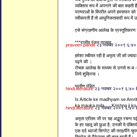
व्यक्तित्व रूप में अपनाने की बात कहती ह
परम्पराओं के विपरीत अपने हमसफर को ब
स्वीकारती हैं तो आधुनिकतावादी रूप में 
एसे संग्रहणीय आलेख के प्रस्तुतिकर
***राजीव रंजन प्रसाद
praveen pandit
२३ नवम्बर २००९ ६:४
हमेशा तबीयत रही है अमृता जी को ज़्यादा 
पढ़ने की ।
रोचक आलेख के माध्यम से उनसे रू-ब -
लिये शुक्रिया ।
प्रवीण पंडित
hindi.literature
२३ नवम्बर २००९ ६:४०
Is Article ke madhyam se Amrita
ka mauka mila......Krishna ji ko 
hindi.literature
२३ नवम्बर २००९ ६:४०
अमृता प्रीतम जी पर यह अद्भुत रचना प
के हर पहलू को छुआ है. उनकी ये पंक्तिय
एक दर्द था/जो सिगरेट की तरह/मैंने चुपचाप