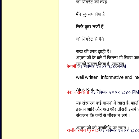
जो सिगरेट की तरह
मैंने चुपचाप पिया है
सिर्फ कुछ नज्में हैं-
जो सिगरेट से मैंने
राख की तरह झाड़ी हैं।
अमृता जी के बारे मैं जितना भी लिखा जा
उनको स्मरण किया है. साधुवाद.
बेनामी
२३ नवम्बर २००९ ६:४० PM
well written. Informative and int
Alok Kataria
पंकज सक्सेना
२३ नवम्बर २००९ ६:४० P
यह संस्मरण कई मायनों में खास है, पहल
इसका आदि और अंत और तीसरी इसमें घट
संकलन कि कहीं से नीरस न लगे।
अमृता जी को पुण्यतिथि पर नमन।
राजीव रंजन प्रसाद
२३ नवम्बर २००९ ६: