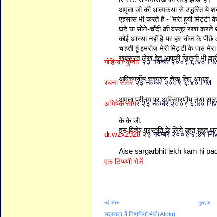
सिगरेट से मैंने/राख की तरह झाड़ी हैं।
अमृता जी की आत्मकथा से उद्धरित ये शब्
एहसास भी करते हैं - "मरी हुयी मिट्टी क
घड़े या सोने-चाँदी की वस्तुएं रखा करते
कोई आस्था नहीं है-पर हर चीज के पीछे 
चाहती हूँ इमरोज मेरी मिट्टी के पास मेर
खूबसूरत लेख हेतु आपकी जितनी भी तार
मोहिन्दर कुमार
२३ नवम्बर २००९ ६:४० P
अविस्मर्णीय संस्मरण लेख लिए आभार.
रचना सागर
२३ नवम्बर २००९ ६:४० PM
अमृता प्रीतम पर अविस्मरणीय तथा सारग
अभिषेक सागर
२३ नवम्बर २००९ ६:४० P
के के जी,
इस विशेष प्रस्तुति के लिये बहुत बहुत धन
dr.wzx2928
२३ नवम्बर २००९ ६:४१ P
Aise sargarbhit lekh kam hi pad
एक टिप्पणी भेजें
नई पोस्ट
मुखपृष्ठ
सदस्यता लें
टिप्पणियाँ भेजें (Atom)