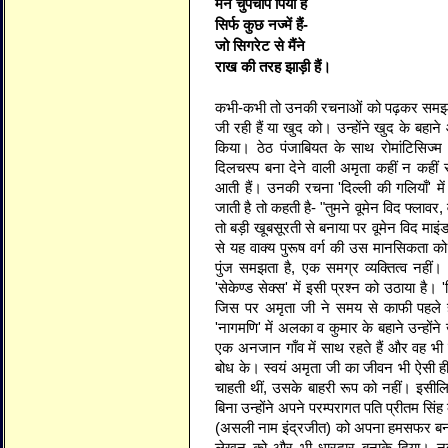
मैंने चुपचाप पिया है
सिर्फ कुछ नज्में हैं-
जो सिगरेट से मैंने
राख की तरह झाड़ी हैं।
कभी-कभी तो उनकी रचनाओं को पढ़कर समझ में
जी रही हैं या खुद को। उन्होंने खुद के बहा
किया। ठेठ पंजाबियत के साथ रोमांटिसिज्म
दिलचस्प बना देने वाली अमृता कहीं न कहीं
आती हैं। उनकी रचना 'दिल्ली की गलियाँ' मे
जाती है तो कहती है- "तुमने वूमेन विद फ्लावर, 
तो बड़ी खूबसूरती से बनाया पर वूमेन विद माइं
से यह वाक्य पुरूष वर्ग की उस मानसिकता को द
पुंज समझता है, एक समग्र व्यक्तित्व नहीं
'सेकेण्ड सेक्स' में इसी प्रश्न को उठाया है।
जिस पर अमृता जी ने समय से काफी पहले
'नागमणि' में अलका व कुमार के बहाने उन्होंने
एक अनजान गाँव में साथ रहते हैं और वह भ
बोध के। स्वयं अमृता जी का जीवन भी ऐसी ही द
चाहती थीं, उसके बाहरी रूप को नहीं। इस
बिना उन्होंने अपने परम्परागत पति प्रीतम सि
(असली नाम इंद्रजीत) को अपना हमसफर ब
लेखन को और भी धारदार बनाके दिया। नती