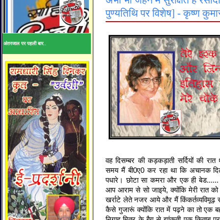
अभी भी जेहन में सुरक्षित है रस
पुण्यतिथि पर विशेष] - कृष्ण कुम
अंतरजाल पर पहली बार..
वह दिसम्बर की कड़कड़ाती सर्दियों की रात
समय मैं बी0ए0 कर रहा था कि अचानक दिल्
पधारे। छोटा सा कमरा और एक ही बेड...... 
आप आराम से सो जाइये, क्योंकि मेरी रात को 
खर्राटे लेते नजर आये और मैं किंकर्तव्यविमू
कैसे गुजारूं क्योंकि रात में पढ़ने का तो एक 
निगाह मित्र के बैग से झांकती एक किताब पर 