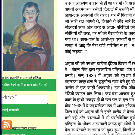
उनका आकर्षण बचपन से ही था पर माँ की अस
अपनी आत्मकथा 'रसीदी टिकट' में उन्होंने मा
आया-एक अजनबी की तरह। घर में पिताजी के
जो सारी रात जागते थे, लिखते थे और सारे दि
सोलहवां साल और तरह से आता- परिचितों की त
संबंधियों की तरह, पर माँ की गैरहाजिरी के कार
गया था। आस-पास के अच्छे-बुरे प्रभावों से बच
समझ में आई कि मेरा कोई परिचित न हो। न
कोई लड़का।"
अमृता जी की प्रथम कविता इंडिया किरण में छप
में। मोहन सिंह द्वारा प्रकाशित पत्रिका 'पंज
बनाई। सन् 1936 में अमृता की प्रथम 
कविता तथा पेंटिंग: राजाभाई कौशिक
महाराजा कपूरथला ने बुजुर्गाना प्यार देते हुए द
साहित्य शिल्पी का लिंक अपने ब्ळोग में लगायें
पार्सल से एक साड़ी भिजवायी। इस बीच जीवन 
रेडियो ज्वाइन कर लिया। जब देश आजाद हुआ
वक्त के हाथों मजबूर हो वो उस पार से इस पा
बीच 1948 में वे उद्घोषिका रूप में आल इण्डिय
स्थाई पाठक बनें
जिस दर्द को अमृता जी ने इतने करीब से देख
बनी रही और रचनाओं में भी प्रतिबिम्बित हुयी
इतिहास के भीषण अत्याचारी काण्ड हम लोगों ने 
साहित्य शिल्पी मुखपृष्ठ
देश के बँटवारे के समय जो कुछ हुआ, किसी की