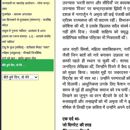
उपन्यास 'धरती सागर और सीपियाँ' पर कादम्ब
जन्मशती पर समारोह आयोजन - नरेश चन्द्र
उपन्यास 'पिंजर' पर चन्द्रप्रकाश द्विवेदी न
लाल
दशक में नागार्जुन ने अमृता की कई पंजाबी क
गुलमोहर - बलराम अग्रवाल
प्रीतम राज्यसभा की भी सदस्य रहीं। विभाजन 
एक किस्सागो से मुलाकात [संस्मरण] - रूपसिंह
कोशिश की थी, वे उसके खिलाफ सदैव संघर्ष
चंदेल
लघुता में गुरुता 'सलिल', अलंकार है अल्प.
नहीं होने दिया। पंजाबी साहित्य को समृद
[काव्य का रचना शास्त्र: ६२] - आचार्य संजीव
साहित्यिक मासिक पत्रिका भी निकालती थीं।
वर्मा 'सलिल'
टेसू के फूल [कविता] - श्रीकांत मिश्र "कांत"
आज स्त्री विमर्श, महिला सशक्तिकरण, नारी
त्यौहार [लघुकथा] - मीनाक्षी जिजीविषा
जैसी जिन बातों को नारे बनाकर उछाला जा र
मंटो को खत - संदीप कुमार मील
काफी पहले ही स्थान पा चुकी थीं। शायद 
बीते हुये दिन, वो मेरे ...
जनप्रिय लेखिका थीं, जिन्होंने पिंजरे में क
को मुखर किया। ज्वलंत मुद्दों पर जबरदस्
विद्रोह का भी स्वर था। उन्होंने परम्पराओं क
भी दिलायी। आधुनिकता उनके लिए फैशन नह
समय से पूर्व ही आधुनिक समाज को रच पायीं। 
लिखने का जुनून था वरन बँटवारे के दर्द क
रूसवाइयों और तन्हाइयों को भी अमृता जी ने 
शीर्षक से लिखी एक कविता में उन्होंने अपने दर्
एक दर्द था-
जो सिगरेट की तरह