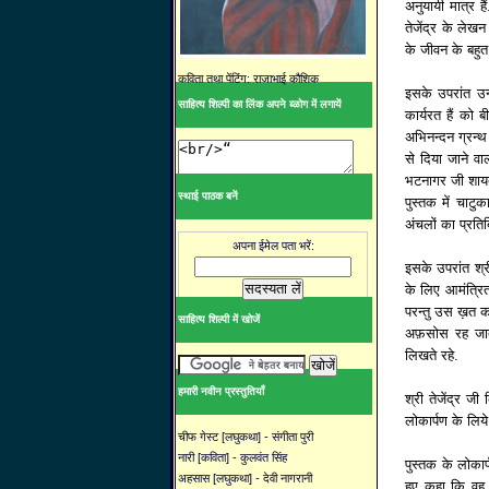
अनुयायी मात्र है
तेजेंद्र के लेख
के जीवन के बहुत 
कविता तथा पेंटिंग: राजाभाई कौशिक
इसके उपरांत उन्
साहित्य शिल्पी का लिंक अपने ब्ळोग में लगायें
कार्यरत हैं को
अभिनन्दन ग्रन्थ 
से दिया जाने वाल
भटनागर जी शायद 
स्थाई पाठक बनें
पुस्तक में चाटु
अंचलों का प्रतिब
अपना ईमेल पता भरें:
इसके उपरांत श्र
के लिए आमंत्रित 
परन्तु उस ख़त क
साहित्य शिल्पी में खोजें
अफ़सोस रह जाता
लिखते रहे.
हमारी नवीन प्रस्तुतियाँ
श्री तेजेंद्र जी
लोकार्पण के लिय
चीफ गेस्ट [लघुकथा] - संगीता पुरी
नारी [कविता] - कुलवंत सिंह
पुस्तक के लोका
अहसास [लघुकथा] - देवी नागरानी
हुए कहा कि वह