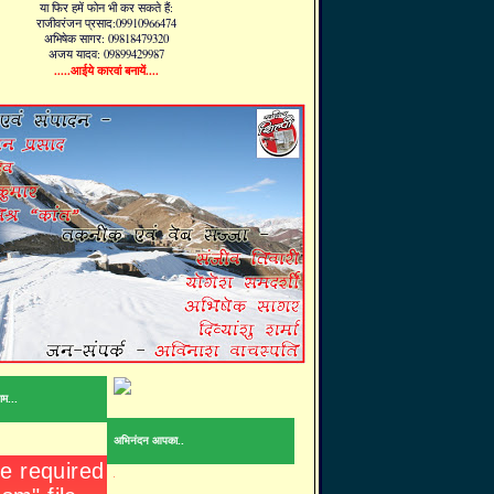
या फिर हमें फोन भी कर सकते हैं:
राजीवरंजन प्रसाद:09910966474
अभिषेक सागर: 09818479320
अजय यादव: 09899429987
.....आईये कारवां बनायें....
ाम...
अभिनंदन आपका..