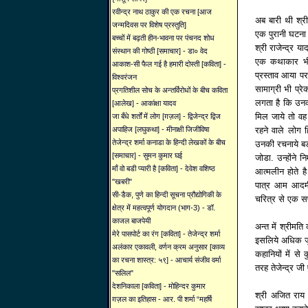
रवीन्द्र नाथ ठाकुर की एक रचना [आज
अब बारी थी श्री 
जन्मदिवस पर विशेष प्रस्तुति]
एक पुरानी घटना 
बच्चों में बढ़ती हीन-भावना पर पंचनद शोध
श्री राजेन्द्र 
संस्थान की गोष्ठी [समाचार] - डा० वेद
एक कथाकार भी 
आकाश-सी फैल गई है हमारी दोस्ती [कविता] -
प्रस्ताव आया पर
विश्वरंजन
सामाग्री भी प्र
प्रगतिशील सोच के अन्तर्विरोधों के बीच कविता
लगता है कि उनक
[आलेख] - आकांक्षा यादव
मिल जाये तो वह 
जा बँधे शर्तों में लोग [ग़ज़ल] - द्विजेन्द्र द्विज
रहने वाले लोग ह
अपाहिज [लघुकथा] - मीनाक्षी जिजीविषा
तेजेन्द्र शर्मा कनाडा के हिन्दी लेखकों के बीच
उनकी रचनाये बडी
[समाचार] - सुमन कुमार घई
जोडा. उन्होंने
माँ वो बडी प्यारी है [कविता] - देवेश वशिष्ठ
आत्मलीन होते है
"खबरी"
पात्र आम आदमी 
सी-डैक, पुणे का हिन्दी सूचना प्रौद्योगिकी के
चरित्र से एक सफ
क्षेत्र में महत्वपूर्ण योगदान (भाग-3) - डॉ.
काजल बाजपेयी
अन्त में श्रीमति
मेरे पासपोर्ट का रंग [कविता] - तेजेन्द्र शर्मा
इसलिये अधिक जुडे 
अलंकार एकावली, वर्णन क्रम अनुसार [काव्य
कहानियों में 
का रचना शास्त्र: ५९] - आचार्य संजीव वर्मा
तरह तेजेन्द्र ज
"सलिल"
देशनिकाला [कविता] - मोहिन्दर कुमार
श्री अजित राय 
ग़ज़ल का इतिहास - आर. पी शर्मा “महर्षि