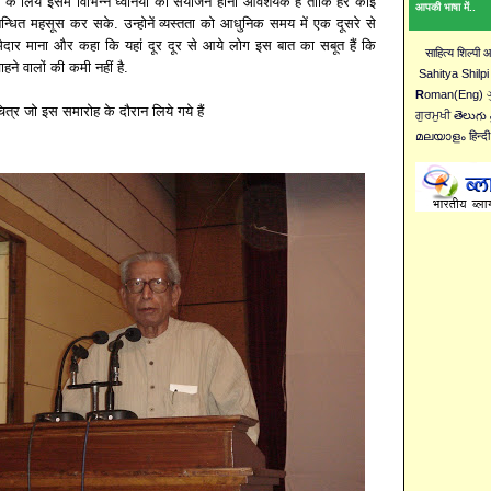
ाने के लिये इसमें विभिन्न ध्वनियों का संयोजन होना आवशयक है ताकि हर कोई
आपकी भाषा में..
न्धित महसूस कर सके. उन्होनें व्यस्तता को आधुनिक समय में एक दूसरे से
ेदार माना और कहा कि यहां दूर दूर से आये लोग इस बात का सबूत हैं कि
साहित्य शिल्पी
ाहने वालों की कमी नहीं है.
Sahitya Shilpi
R
oman(Eng) ગુ
ित्र जो इस समारोह के दौरान लिये गये हैं
ਗੁਰਮੁਖੀ తెలుగు 
മലയാളം हिन्दी