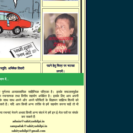
पढने हेतु चित्र पर चटखा
रस्तुति: अभिषेक तिवारी
लगायें।
ान दें...
क पूर्णतया अव्यावसायिक साहित्यिक पत्रिका है। इसके सफलतापूर्वक
ा रचनात्मक तथा वित्तीय सहयोग अपेक्षित है। इसके लिए आप अपनी
 के साथ साथ अपने और अपने परिचितों के विज्ञापन साहित्य शिल्पी को
सकते हैं। यदि आप किसी अन्य तरीके से हमें सहयोग करना चाहें तो भी
ा रचनाएं भेजने अथवा किसी अन्य संदर्भ मे हमें इन ई-मेल पतों पर संपर्क
कर सकते हैं:
admin@sahityashilpi.in
sampadak@sahityashilpi.in
sahityashilpi@gmail.com