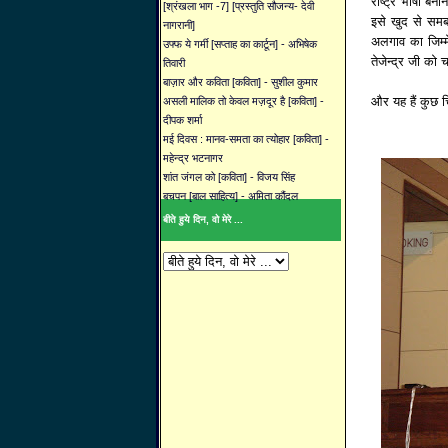
राष्ट्र भाषा बन
[श्रंखला भाग -7] [प्रस्तुति सौजन्य- देवी
इसे खुद से समब
नागरानी]
अलगाव का जिम्म
उफ्फ ये गर्मी [सप्ताह का कार्टून] - अभिषेक
तेजेन्द्र जी को च
तिवारी
बाज़ार और कविता [कविता] - सुशील कुमार
और यह हैं कुछ च
असली मालिक तो केवल मज़दूर है [कविता] -
दीपक शर्मा
मई दिवस : मानव-समता का त्योहार [कविता] -
महेन्द्र भटनागर
शांत जंगल को [कविता] - विजय सिंह
बचपन [बाल साहित्य] - अमिता कौंदल
बीते हुये दिन, वो मेरे ...