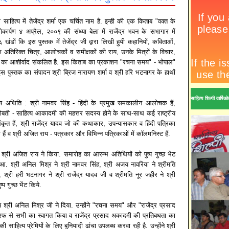
ित्य में तेजेंद्र शर्मा एक चर्चित नाम है. इन्ही की एक किताब "वक्त के
कार्पण ४ अप्रैल, २००९ की संध्या बेला में राजेंद्र भवन के सभागार में
ंडों कि इस पुस्तक में तेजेंद्र जी द्वारा लिखी हुयी कहानियों, कविताओं,
के अतिरिक्त चित्र, आलोचकों व समीक्षकों की राय, उनके मित्रों के विचार,
 का आशीर्वाद संकलित है. इस किताब का प्रकाशन "रचना समय" - भोपाल"
स पुस्तक का संपादन श्री ब्रिज नारायण शर्मा व श्री हरि भटनागर के हाथों
साहित्य शिल्पी वार्ष
्य अथिति : श्री नामवर सिंह - हिंदी के प्रमुख समकालीन आलोचक हैं,
सोबती - साहित्य आकादमी की महत्तर सदस्य होने के साथ-साथ कई राष्ट्रीय
अलंकृत हैं, श्री राजेंद्र यादव जो की कथाकार, उपन्यासकार व हिंदी पत्रिका
 हैं व श्री अजित राय - पत्रकार और विभिन्न पत्रिकाओं में कॉलमनिस्ट हैं.
श्री अजित राय ने किया. समारोह का आरम्भ अतिथियों को पुष्प गुच्छ भेंट
आ. श्री अनिल मिश्र ने श्री नामवर सिंह, श्री अजय नावरिया ने श्रीमति
, श्री हरी भटनागर ने श्री राजेंद्र यादव जी व श्रीमति नूर जहीर ने श्री
ुष्प गुच्छ भेंट किये.
य श्री अनिल मिश्र जी ने दिया. उन्होंने "रचना समय" और "राजेंद्र प्रसाद
 से सभी का स्वागत किया व राजेंद्र प्रसाद अकादमी की प्रतिबधता का
 साहित्य प्रेमियों के लिए बुनियादी ढांचा उपलब्ध करवा रही है. उन्होंने श्री