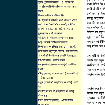
सुराही (मुक्तक श्रंखला - 3) - प्राण शर्मा
बधाई देते हैं कि 
अपभ्रंश का हिन्दी साहित्य पर प्रभाव - अजय
कभी संपादित नही
यादव
हीरो को या जिसन
निजात [कविता] - धीरेन्द्र सिंह
सराहूं छत्रसाल 
डॉ. सुधा ओम ढींगरा के काव्य संग्रह '' धूप से
कहा कि वह (तेजे
रूठी चांदनी '' का विमोचन समारोह अमेरिका
ओफ कोमन है. उन
और भारत में एक साथ [साहित्य समाचार]
तेजेंद्र जी बहुत
कुछ मुक्तक - डॉ. वेद व्यथित
बहुत तरक्की कि 
परिसंख्या अलंकार [काव्य का रचना शास्त्र:
समारोह को विस्म
60] - आचार्य संजीव वर्मा "सलिल"
उन्हें किसी और स
हिन्दी ग़ज़ल का इतिहास [भाग-1] - आर. पी.
शर्मा "महर्षि" {प्रस्तुति सौजन्य - देवी नागरानी}
अब बारी थी तेजे
आजादी की तीसरी लड़ाई [क्रांति दिवस (10
उनके लिए बहुत ख़
मई) पर विशेष] - रूपसिंह चंदेल
बम सूंघ लेता है [सप्ताह का कार्टून] - अभिषेक
उपस्थित हें. उन
तिवारी
प्रताप सहगल जिन्ह
माँ! तू हमको प्राणों से भी प्यारी है [बाल-कविता]
उन्होंने अपनी हि
- महेंद्र भटनागर
ठाकुर द्वारे बैठी माँ [मातृ दिवस पर विशेष] - शशि
पाधा
उन्होंने कहा क
हाथ सिर पर फेर माँ [मातृ दिवस पर विशेष] -
उनके लिए बहुत 
दीपक शर्मा
प्रकाशन के लिये
मंदिरों के चिराग [कविता] - अनिल पराशर
आभार प्रकट कि
{मासूम शायर}