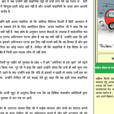
ं. बाद में जब उन्होंने वही कहानियां पढ़ी तो उन्हें लगा कि वह गलत थे . श्री
न में हिन्दुत्व वाली कोइ बात नहीं है और उनकी कहानियों के पात्र आम आदमी
करीव हैं.
होंने श्री अजय नावरिया जो कि जामिया मिलिया दिल्ली में हिंदी अध्यापन में
 बीज वक्तव्य देने के लिए आमंत्रित किया. अजय नावरिया जी ने कहा कि यह
क्यों नहीं है. शब्द कोष के अनुसार प्रदत सेवाओ के उपलक्ष में सार्वजनिक रूप
ा ग्रन्थ अभिनन्दन ग्रन्थ होता है तब यह क्यों नहीं है. उन्होंने कहा कि हरी
इसको अभिनन्दन ग्रन्थ इस लिए नहीं मानते क्यों कि वह विनम्र हैं और इस
कारिता का कोइ स्थान नहीं है. तेजेंद्र जी कि कहानियो में देश विदेश के उन
िंब है जिन्हें आम पाठक सोच भी नहीं पाता.
प्
ीमती नूर जहीर को पुस्तक के खंड ५ में छपे "अमेरिका से एक ख़त" को पढ़ने
किया गया. नूर जी ने कहा कि पहले उन्होंने सोचा कि उन्हें ही क्यों चुना गया
साहित्य शिल्पी को योगद
ो पढ़ने के बाद उन्होंने कहा कि यदि वो इसको न पढती तो शायद उन्हें इस का
. उन्होंने तेजेंद्र जी को बधाई देते हुए कहा कि वह इसी तरह कहानियां
साहित्य शिल्पी ए
संचालन हेतु आपक
रचनाएं हमें भेजने
प्रकाशनार्थ भेज 
 कि भांजी नुपुर से अनुरोध किया गया कि वह विशिष्ट मंचासीन अतिथियों द्वारा
आपका स्वागत है।
आप अपने विज्ञापन य
े पुस्तक ले कर मंच पर आयें.
र्पण के उपरान्त नामवर सिंह जी ने माईक संभाला और सभी का स्वागत करते
 सब के साथ तेजेंद्र जी का अभिनन्दन करते हैं और हरी भटनागर जी को