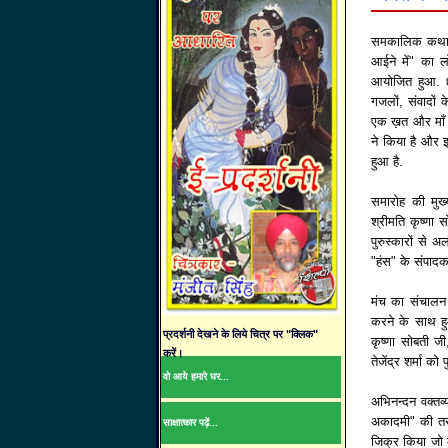
समकालिक कथा साह
आईने में" का लो
आयोजित हुआ. ६ ख
गजलों, संवादों 
एक ख़त और माँ
ने किया है और इ
हुआ है.
समारोह की मुख
श्रीमति कृष्णा 
पुरुस्कारों से 
"हंस" के संपादक
मंच का संचालन 
करने के साथ हु
प्रदर्शनी देखने के लिये चित्र पर "क्लिक"
कृष्णा सोबती जी
करें।
तेजेंद्र शर्मा को प
वो आये हमारे घर...
अभिनन्दन वक्तव्
अकादमी" की तरफ
साक्षात्कार पढ़ें...
जिक्र किया जो की