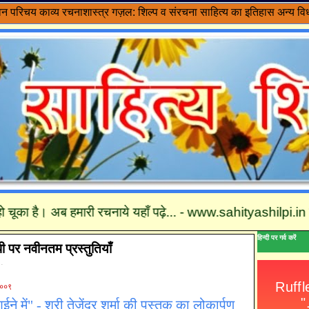
वन परिचय
काव्य रचनाशास्त्र
गज़ल: शिल्प व संरचना
साहित्य का इतिहास
अन्य विध
है। अब हमारी रचनाये यहाँ पढ़े... - www.sahityashilpi.in तथा कृपया ह
हिन्दी पर गर्व करें
पी पर नवीनतम प्रस्तुतियाँ
 .
२००९
ने में" - श्री तेजेंद्र शर्मा की पुस्तक का लोकार्पण