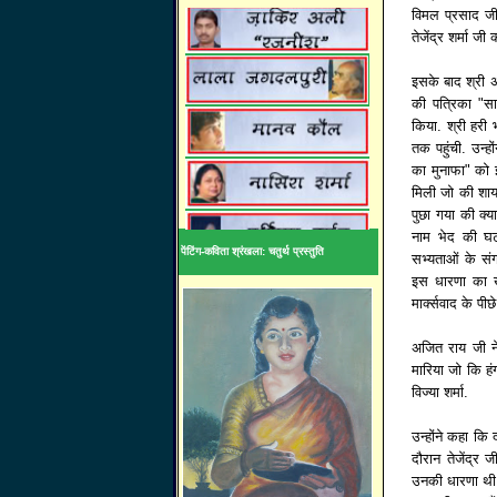
विमल प्रसाद जी
तेजेंद्र शर्मा जी
इसके बाद श्री 
की पत्रिका "साक
किया. श्री हरी
तक पहुंची. उन्ह
का मुनाफा" को इं
मिली जो की शायद
पुछा गया की क्या
नाम भेद की घटन
पेंटिंग-कविता श्रंखला: चतुर्थ प्रस्तुति
सभ्यताओं के संग
इस धारणा का खं
मार्क्सवाद के पीछ
अजित राय जी ने
मारिया जो कि हंग
विज्या शर्मा.
उन्होंने कहा कि 
दौरान तेजेंद्र ज
उनकी धारणा थी क