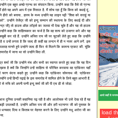
उन्होंने एक बहुत अच्छे ग्रन्थ का संपादन किया..उन्होंने कहा कि वैसे तो ग्रन्थ
ं होते यह अपने आप में एक मिसाल है. मैं सोच रहा हूँ कि किस को बधाई दूं..
े हीरो को बनाया.. हास्य के मध्य उन्होंने यह लाइन पढ़ी "शिवा को सराहूं या
को". उन्होंने तेजेंद्र जी को इन्दू सम्मान की स्थापना के लिए बधाई दी और
न्द्र जी) तो हाउस ऑफ़ लॉर्ड्स का जलवा भी देख चुके हैं और यह तो हाउस
्होंने कहा कि साहित्यकार का फर्ज है कि वह सत्य को उजागर करे और यह
 बखूबी कर रहे हैं. उन्होंने अजित राय जी पर चुटकी लेते हुए कहा कि उन्होंने
है व उन्हें लगता है कि जल्द ही कहीं वह लन्दन में ही न नजर आने लगें. इस
िल्लाह मानते हुये उन्होने जल्द ही फिर से मिलने कि कामना प्रकट की. चूंकि
मारोह में जाना था सो उन्होंने विदा ली.
ंद्र शर्मा जी कि उन्होंने मंच और सभी का स्वागत करते हुए कहा कि यह दिन
ास है क्यों कि जिन्होंने उन्हें साहित्य से परिचित करवाया वह प्रोफ़ेसर यहाँ
्हें चरण वंदना कहते हुए उन्होंने कहा कि प्रोफ़ेसर सोमनाथ जी. प्रोफ़ेसर
ोंने उन्हें हिन्दी पढ़ाई के इस समारोह में शामिल होने के लिये बहुत आभारी हैं.
ंदी से रुचि को अपनी पत्नी इन्दू शर्मा जी की पी एच डी से जोडा.
आयो कहाँ से घनश्य
ि आज दुनिया उनकी कहानिया पढ़ रही है और आलोचक भी उसे देख रहे हैं यह
बड़ी उपलब्धी है. उन्होंने अजित राय जी और हरी भटनागर जी को पुस्तक के
 धन्यवाद दिया व किताब पर मेहनत करने के लिए उन्होंने मधु अरोरा जी का
या.