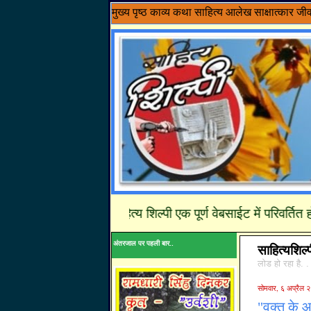
मुख्य पृष्ठ
काव्य
कथा साहित्य
आलेख
साक्षात्कार
जी
........साहित्य शिल्पी एक पूर्ण वेबसाईट में परिवर्तित हो चूका 
अंतरजाल पर पहली बार..
साहित्यशिल्
लोड हो रहा है. .
सोमवार, ६ अप्रैल 
"वक्त के आई