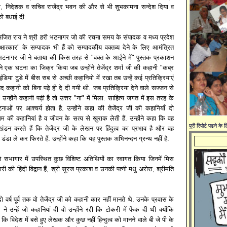
, निदेशक व सचिव राजेंद्र भवन की और से भी शुभकामना सन्देश दिया व
 को बधाई दी.
अजित राय ने श्री हरी भटनागर जो की रचना समय के संपादक व मध्य प्रदेश
्षात्कार" के सम्पादक भी हैं को सम्पादकीय वक्तव्य देने के लिए आमंत्रित
 भटनागर जी ने बताया की किस तरह से "वक्त के आईने में" पुस्तक प्रकाशन
ोंने एक घटना का जिक्र किया जब उन्होंने तेजेंद्र शर्मा जी की कहानी "कब्र
डिया टुडे में बीस सब से अच्छी कहानियो में रखा तब उन्हें कई प्रतिक्रियाएं
 कहानी को बिना पढ़े ही दे दी गयी थी. जब प्रतिक्रिया देने वाले सज्जन से
 उन्होंने कहानी पढ़ी है तो उत्तर "ना" में मिला. साहित्य जगत में इस तरह के
ाओं पर आश्चर्य होता है. उन्होंने कहा की तेजेंद्र जी की कहानियाँ दो
म की कहानियां है व जीवन के सत्य से खुराक लेती हैं. उन्होंने कहा कि वह
पूरी रिपोर्ट पढने के
डन करते हैं कि तेजेंद्र जी के लेखन पर हिंदुत्व का प्रभाव है और वह
े डंडा ले कर फिरते हैं. उन्होंने कहा कि यह पुस्तक अभिनन्दन ग्रन्थ नहीं है.
 सभागार में उपस्थित कुछ विशिष्ट अतिथियों का स्वागत किया जिनमें मिस
री की हिंदी विद्वान हैं, श्री सूरज प्रकाश व उनकी पत्नी मधु अरोरा, श्रीमति
दो वर्ष पूर्व तक वो तेजेंद्र जी को कहानी कार नहीं मानते थे. उनके प्रवास के
ी ने उन्हें जो कहानियां दी वो उन्होंने रद्दी कि टोकरी में फेंक दी थी क्योंकि
ि विदेश में बसे हुए लेखक और कुछ नहीं हिन्दुत्व को मानने वाले बी जे पी के