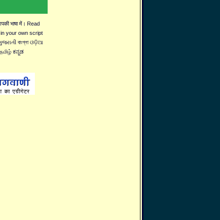
 आपकी भाषा में। Read
 in your own script
જરાતી বাংগ্লা ଓଡ଼ିଆ
தமிழ் ಕನ್ನಡ