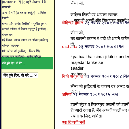
[श्रंखला भाग -7] [प्रस्तुति सौजन्य- देवी
सीमा जी,
नागरानी]
उफ्फ ये गर्मी [सप्ताह का कार्टून] - अभिषेक
साहित्य शिल्पी पर आपका स्वागत..
तिवारी
.. बहुत ही अच्छी और शिक्षाप्रद कहानी
मोहिन्दर कुमार
२३ नवम्बर २००९ ७:०४ P
बाज़ार और कविता [कविता] - सुशील कुमार
असली मालिक तो केवल मज़दूर है [कविता] -
सीमा जी,
दीपक शर्मा
यह कहानी बचपन में पढी थी आपने कविता 
मई दिवस : मानव-समता का त्योहार [कविता] -
दी.
महेन्द्र भटनागर
rachana
२३ नवम्बर २००९ ७:०४ PM
शांत जंगल को [कविता] - विजय सिंह
kya baat hai sima ji kitni sunde
बचपन [बाल साहित्य] - अमिता कौंदल
majedar tarike se
बीते हुये दिन, वो मेरे ...
saader
rachana
निधि अग्रवाल
२३ नवम्बर २००९ ७:०४ P
सीमा जी छुट्टियों के कारण देर आमद र
मिली।
अमिता
२३ नवम्बर २००९ ७:१५ PM
इतनी सुंदर व् शिक्षाप्रद कहानी को इतनी
ही प्यारी रचना है. मैंने आपकी पहली बार
रचना के लिए. अमिता
एक टिप्पणी भेजें