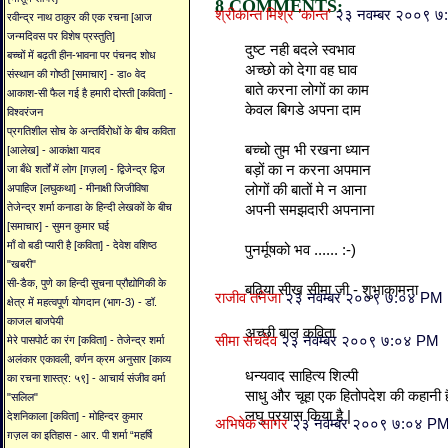
8 COMMENTS:
श्रीकान्त मिश्र ’कान्त’
२३ नवम्बर २००९ 
रवीन्द्र नाथ ठाकुर की एक रचना [आज
जन्मदिवस पर विशेष प्रस्तुति]
दुष्ट नही बदले स्वभाव
बच्चों में बढ़ती हीन-भावना पर पंचनद शोध
अच्छो को देगा वह घाव
संस्थान की गोष्ठी [समाचार] - डा० वेद
बाते करना लोगों का काम
आकाश-सी फैल गई है हमारी दोस्ती [कविता] -
केवल बिगडे अपना दाम
विश्वरंजन
प्रगतिशील सोच के अन्तर्विरोधों के बीच कविता
बच्चो तुम भी रखना ध्यान
[आलेख] - आकांक्षा यादव
बड़ों का न करना अपमान
जा बँधे शर्तों में लोग [ग़ज़ल] - द्विजेन्द्र द्विज
लोगों की बातों मे न आना
अपाहिज [लघुकथा] - मीनाक्षी जिजीविषा
तेजेन्द्र शर्मा कनाडा के हिन्दी लेखकों के बीच
अपनी समझदारी अपनाना
[समाचार] - सुमन कुमार घई
माँ वो बडी प्यारी है [कविता] - देवेश वशिष्ठ
पुनर्मूषको भव ...... :-)
"खबरी"
सी-डैक, पुणे का हिन्दी सूचना प्रौद्योगिकी के
बढ़िया सीख सीमा जी - शुभाकामना
राजीव तनेजा
२३ नवम्बर २००९ ७:०४ PM
क्षेत्र में महत्वपूर्ण योगदान (भाग-3) - डॉ.
काजल बाजपेयी
अच्छी बाल कविता
सीमा सचदेव
२३ नवम्बर २००९ ७:०४ PM
मेरे पासपोर्ट का रंग [कविता] - तेजेन्द्र शर्मा
अलंकार एकावली, वर्णन क्रम अनुसार [काव्य
धन्यवाद साहित्य शिल्पी
का रचना शास्त्र: ५९] - आचार्य संजीव वर्मा
साधु और चूहा एक हितोपदेश की कहानी ह
"सलिल"
लघु प्रयास किया है |
देशनिकाला [कविता] - मोहिन्दर कुमार
अभिषेक सागर
२३ नवम्बर २००९ ७:०४ P
ग़ज़ल का इतिहास - आर. पी शर्मा “महर्षि