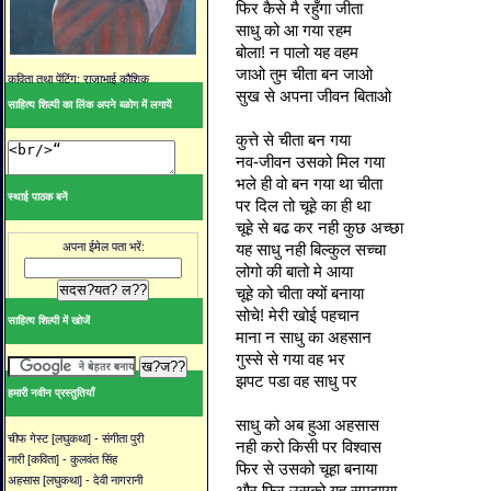
फिर कैसे मै रहुँगा जीता
साधु को आ गया रहम
बोला! न पालो यह वहम
जाओ तुम चीता बन जाओ
कविता तथा पेंटिंग: राजाभाई कौशिक
सुख से अपना जीवन बिताओ
साहित्य शिल्पी का लिंक अपने ब्ळोग में लगायें
कुत्ते से चीता बन गया
नव-जीवन उसको मिल गया
भले ही वो बन गया था चीता
स्थाई पाठक बनें
पर दिल तो चूहे का ही था
चूहे से बढ कर नही कुछ अच्छा
यह साधु नही बिल्कुल सच्चा
अपना ईमेल पता भरें:
लोगो की बातो मे आया
चूहे को चीता क्यों बनाया
सोचे! मेरी खोई पहचान
साहित्य शिल्पी में खोजें
माना न साधु का अहसान
गुस्से से गया वह भर
झपट पडा वह साधु पर
हमारी नवीन प्रस्तुतियाँ
साधु को अब हुआ अहसास
चीफ गेस्ट [लघुकथा] - संगीता पुरी
नही करो किसी पर विश्वास
नारी [कविता] - कुलवंत सिंह
फिर से उसको चूहा बनाया
अहसास [लघुकथा] - देवी नागरानी
और फिर उसको यह समझाया