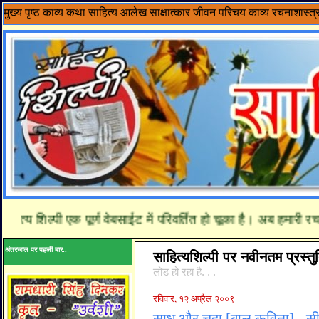
मुख्य पृष्ठ
काव्य
कथा साहित्य
आलेख
साक्षात्कार
जीवन परिचय
काव्य रचनाशास्त्
्य शिल्पी एक पूर्ण वेबसाईट में परिवर्तित हो चूका है। अब हमारी रचन
अंतरजाल पर पहली बार..
साहित्यशिल्पी पर नवीनतम प्रस्तुत
लोड हो रहा है. . .
रविवार, १२ अप्रैल २००९