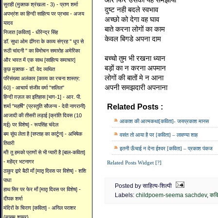
सुराही (मुक्तक श्रंखला - 3) - प्राण शर्मा
दुष्ट नही बदले स्वभाव
अपभ्रंश का हिन्दी साहित्य पर प्रभाव - अजय
अच्छो को देगा वह घाव
यादव
बाते करना लोगों का काम
निजात [कविता] - धीरेन्द्र सिंह
केवल बिगडे अपना दाम
डॉ. सुधा ओम ढींगरा के काव्य संग्रह '' धूप से
रूठी चांदनी '' का विमोचन समारोह अमेरिका
बच्चो तुम भी रखना ध्यान
और भारत में एक साथ [साहित्य समाचार]
बड़ों का न करना अपमान
कुछ मुक्तक - डॉ. वेद व्यथित
लोगों की बातों मे न आना
परिसंख्या अलंकार [काव्य का रचना शास्त्र:
अपनी समझदारी अपनाना
60] - आचार्य संजीव वर्मा "सलिल"
हिन्दी ग़ज़ल का इतिहास [भाग-1] - आर. पी.
Related Posts :
शर्मा "महर्षि" {प्रस्तुति सौजन्य - देवी नागरानी}
childpoem-seema sach
आजादी की तीसरी लड़ाई [क्रांति दिवस (10
आकाश की आत्मकथा[कविता]- जयप्रकाश मानस
मई) पर विशेष] - रूपसिंह चंदेल
बम सूंघ लेता है [सप्ताह का कार्टून] - अभिषेक
वसंत तो आया है पर [कविता] – लावण्या शाह
तिवारी
इतनी ऊँचाई न देना ईश्वर [कविता] – प्रकाश पंकज
माँ! तू हमको प्राणों से भी प्यारी है [बाल-कविता]
- महेंद्र भटनागर
Related Posts Widget [?]
ठाकुर द्वारे बैठी माँ [मातृ दिवस पर विशेष] - शशि
पाधा
Posted by साहित्य-शिल्पी
हाथ सिर पर फेर माँ [मातृ दिवस पर विशेष] -
Labels:
childpoem-seema sachdev
,
कवि
दीपक शर्मा
मंदिरों के चिराग [कविता] - अनिल पराशर
{मासूम शायर}