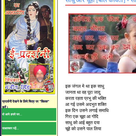
साधु और चूहा [बाल कविता] - स
इक जंगल मे था इक साधु
जानता था वह पूरा जादु
करता रहता प्रभु की भक्ति
प्रदर्शनी देखने के लिये चित्र पर "क्लिक"
आ गई उसमे अदभुत शक्ति
करें।
इक दिन उसने लगाई समाधि
वो आये हमारे घर...
गिरा एक चूहा आ गोदि
साधु को आई बहुत दया
चूहे को उसने पाल लिया
साक्षात्कार पढ़ें...