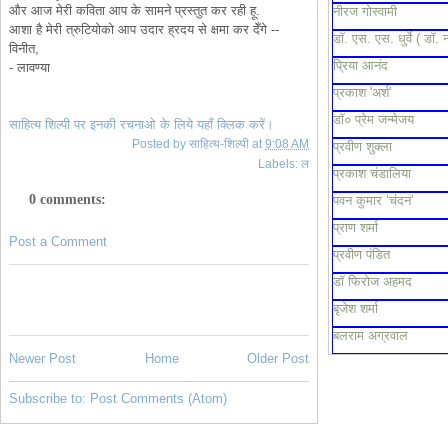
और आज मेरी कविता आप के सामने प्रस्तुत कर रही हू.
नीरज गोस्वामी
आशा है मेरी त्रुटियोको आप उदार ह्रदय से क्षमा कर देँगे --
डॉ. एस. एस. धुर्वे ( डॉ. 
विनीत,
प्रिया आनंद
- लावण्या
प्रकाश 'अर्श'
डॉ० प्रेम जन्मेजय
साहित्य शिल्पी पर इनकी रचनाओ के लिये यहाँ क्लिक करें।
Posted by
साहित्य-शिल्पी
at
9:08 AM
प्रवीण शुक्ला
Labels:
ल
प्रकाश चंडालिया
0 comments:
पवन कुमार ’चंदन’
प्राण शर्मा
Post a Comment
प्रवीण पंडित
डॉ फिरोज अहमद
बृजेश शर्मा
बलराम अग्रवाल
Newer Post
Home
Older Post
Subscribe to:
Post Comments (Atom)