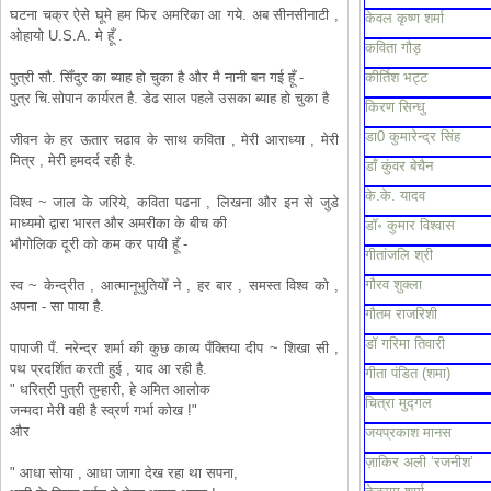
घटना चक्र ऐसे घूमे हम फिर अमरिका आ गये. अब सीनसीनाटी ,
केवल कृष्ण शर्मा
ओहायो U.S.A. मे हूँ .
कविता गौड़
पुत्री सौ. सिँदुर का ब्याह हो चुका है और मै नानी बन गई हूँ -
कीर्तिश भट्ट
पुत्र चि.सोपान कार्यरत है. डेढ साल पहले उसका ब्याह हो चुका है
किरण सिन्धु
डा0 कुमारेन्द्र सिंह
जीवन के हर ऊतार चढाव के साथ कविता , मेरी आराध्या , मेरी
मित्र , मेरी हमदर्द रही है.
डाँ कुंवर बेचैन
के.के. यादव
विश्व ~ जाल के जरिये, कविता पढना , लिखना और इन से जुडे
माध्यमो द्वारा भारत और अमरीका के बीच की
डॉ॰ कुमार विश्वास
भौगोलिक दूरी को कम कर पायी हूँ -
गीतांजलि श्री
गौरव शुक्ला
स्व ~ केन्द्रीत , आत्मानूभुतियोँ ने , हर बार , समस्त विश्व को ,
अपना - सा पाया है.
गौतम राजरिशी
डॉ गरिमा तिवारी
पापाजी पँ. नरेन्द्र शर्मा की कुछ काव्य पँक्तिया दीप ~ शिखा सी ,
पथ प्रदर्शित करती हुई , याद आ रही है.
गीता पंडित (शमा)
" धरित्री पुत्री तुम्हारी, हे अमित आलोक
चित्रा मुद्गल
जन्मदा मेरी वही है स्व्रर्ण गर्भा कोख !"
और
जयप्रकाश मानस
ज़ाकिर अली ‘रजनीश’
" आधा सोया , आधा जागा देख रहा था सपना,