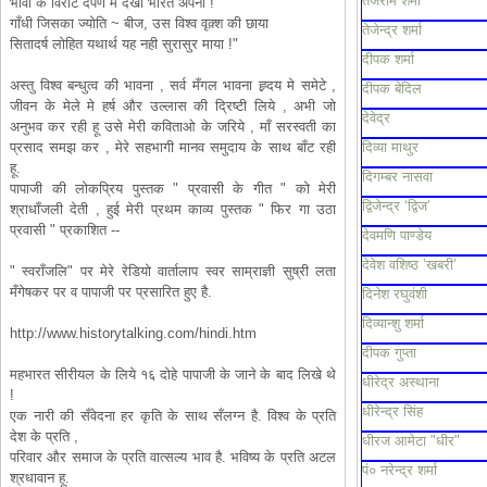
तेजराम शर्मा
भावी के विराट दर्पण मे देखा भारत अपना !
गाँधी जिसका ज्योति ~ बीज, उस विश्व वृक़्श की छाया
तेजेन्द्र शर्मा
सितादर्ष लोहित यथार्थ यह नही सुरासुर माया !"
दीपक शर्मा
अस्तु विश्व बन्धुत्व की भावना , सर्व मँगल भावना ह्र्दय मे समेटे ,
दीपक बेदिल
जीवन के मेले मे हर्ष और उल्लास की द्रिष्टी लिये , अभी जो
देवेद्र
अनुभव कर रही हू उसे मेरी कविताओ के जरिये , माँ सरस्वती का
प्रसाद समझ कर , मेरे सहभागी मानव समुदाय के साथ बाँट रही
दिव्या माथुर
हू.
दिगम्बर नासवा
पापाजी की लोकप्रिय पुस्तक " प्रवासी के गीत " को मेरी
द्विजेन्द्र ‘द्विज’
श्राधाँजली देती , हुई मेरी प्रथम काव्य पुस्तक " फिर गा उठा
प्रवासी " प्रकाशित --
देवमणि पाण्डेय
देवेश वशिष्ठ ’खबरी’
" स्वराँजलि" पर मेरे रेडियो वार्तालाप स्वर साम्राज्ञी सुष्री लता
मँगेषकर पर व पापाजी पर प्रसारित हुए है.
दिनेश रघुवंशी
दिव्यान्शु शर्मा
http://www.historytalking.com/hindi.htm
दीपक गुप्ता
महभारत सीरीयल के लिये १६ दोहे पापाजी के जाने के बाद लिखे थे
धीरेद्र अस्थाना
!
धीरेन्द्र सिंह
एक नारी की सँवेदना हर कृति के साथ सँलग्न है. विश्व के प्रति
देश के प्रति ,
धीरज आमेटा "धीर"
परिवार और समाज के प्रति वात्सल्य भाव है. भविष्य के प्रति अटल
पं० नरेन्द्र शर्मा
श्रधावान हू.