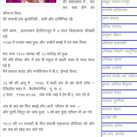
की छत्रछाया मे , पल
अब्दुल रहमान मन्सूर
कर बडा होने का
अम्बरीष श्रीवास्तव
सौभाग्य मिला.
अमन दलाल
मेरे पापाजी एक बुध्धीजिवी , कवि और दार्शिनिक रहे.
अनिल पाराशर
मेरी अम्मा , हलदनकर ईनस्टिटयूट मे ४ साल चित्रकला सीखती
अनुपमा चौहान
रही.
१९४७ मे उनका ब्याह हुआ और उन्होने बम्बई मे घर बसा लिया .
अविनाश वाचस्पति
अभिषेक तिवारी “कार्टूनिस्
मेरा जन्म १९५० नवम्बर की २२ तारीख को हुआ.
अभिषेक सागर
मेरे पति दीपक और मै एक ही स्कूल मे पहली कक्षा से साथ साथ
पढे है.
आशीष रस्तोगी
मैने समाज शात्र और मनोविग्यान मे बी.ए. होनर्स किया.
आचार्य संजीव वर्मा 'सलिल
२३ वर्ष की आयु मे , १९७४, मे शादी कर के हम दोनो लॉस ~
कुमार आदित्य विक्रम
ऍजिलीस शहर मे , केलीफोर्नीया , यु. स. ए.
आकांक्षा यादव
३ साल , १९७४,७५,७६ , तक रुके जहा वे ऐम.बी.ए. कर रहे थे.
आलोक पुराणिक
उस के बाद हम फिर बम्बई लौट आये. परिवार के पास ---
आलोक शंकर
और पुत्री सिदुर का जन्म हुआ. ५ वर्ष बाद पुत्र सॉपान भी आ गये.
उदयेश रवि
१९८९ की ११ फरवरी के दिन पापाजी महाभारत सीरीयल को और
उपासना अरोरा
हम सब को छोड कर चले गये.
एस.आर. हरनोट