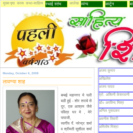
मुख्य पृष्ठ
काव्य
कथा-साहित्य
आलेख
स्थाई स्तंभ
व्यंग्य
कार्टून
बा
अजय कुमार
Monday, October 6, 2008
अखिलेश
लावण्या शाह
अजय यादव
प्रो. अश्विनी केशरवानी
बम्बई महानगर मे पली
बडी हुई - शोर शराबे से
डॉ० अरविन्द मिश्र
दूर, एक आश्रम जैसे
अनिल पुसदकर
पवित्र घर मे , मेरे
पापाजी,
अवनीश तिवारी
स्वर्गीय पँ. नरेन्द्र शर्मा
अमितोष मिश्रा
व श्रीमती सुशीला शर्मा