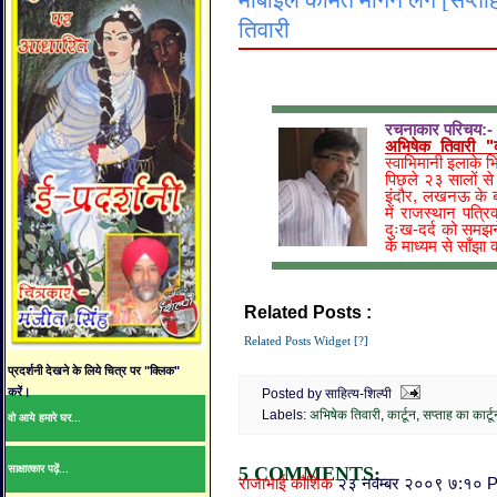
मोबाइल कीमत माँगने लगे [सप्ताह
तिवारी
रचनाकार परिचय:-
अभिषेक तिवारी "का
स्वाभिमानी इलाके भि
पिछले २३ सालों से क
इंदौर, लखनऊ के 
में राजस्थान पत्
दुःख-दर्द को समझने
के माध्यम से साँझा
Related Posts :
अभिषेक तिवारी,
कार्टून,
सप्ता
Related Posts Widget [?]
प्रदर्शनी देखने के लिये चित्र पर "क्लिक"
करें।
Posted by साहित्य-शिल्पी
Labels:
अभिषेक तिवारी
,
कार्टून
,
सप्ताह का कार्टू
वो आये हमारे घर...
साक्षात्कार पढ़ें...
5 COMMENTS:
राजाभाई कौशिक
२३ नवम्बर २००९ ७:१० 