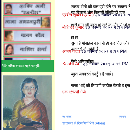
शायद रोगी की बात पुरी होने पर डाक्तर 
का रिचार्ज ओर कितनी वेलिडिटी डालू
प्रवीण शुक्ल (प्रार्थी)
२३ नवम्बर २००९ ७
श्री मान जी बहुत ही सटीक और सीधी चो
मोहिन्दर कुमार
२३ नवम्बर २००९ ७:११ P
हा हा
सुना है मोबाईल कान से हो कर दिल और द
डाक्टरों की चांदी है
अजय यादव
२३ नवम्बर २००९ ७:११ PM
पैनी अभिव्यक्ति!
Kashif Arif
२३ नवम्बर २००९ ७:११ PM
पेंटिंग-कविता श्रंखला: चतुर्थ प्रस्तुति
बहुत ज़बर्द्स्त कार्टुन है भाई।
राजा भाई की टिप्पणी सटीक बैठती है इ
एक टिप्पणी भेजें
नई पोस्ट
मुखपृष्ठ
सदस्यता लें
टिप्पणियाँ भेजें (Atom)