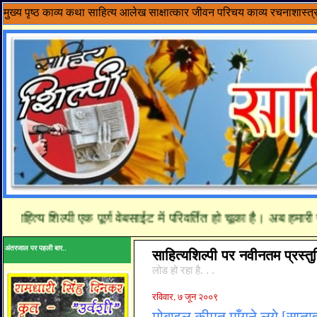
मुख्य पृष्ठ
काव्य
कथा साहित्य
आलेख
साक्षात्कार
जीवन परिचय
काव्य रचनाशास्त्
ाहित्य शिल्पी एक पूर्ण वेबसाईट में परिवर्तित हो चूका है। अब हमारी 
अंतरजाल पर पहली बार..
साहित्यशिल्पी पर नवीनतम प्रस्तुत
लोड हो रहा है. . .
रविवार, ७ जून २००९