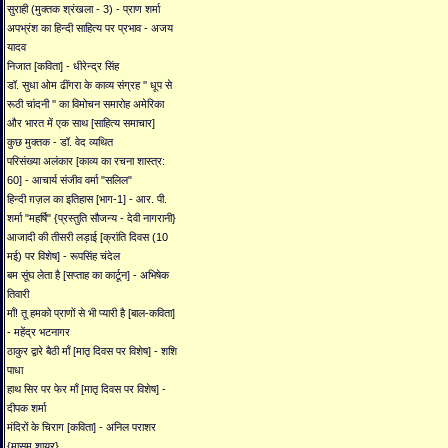
सुराही (मुक्तक श्रंखला - 3) - प्राण शर्मा
अपभ्रंश का हिन्दी साहित्य पर प्रभाव - अजय
यादव
निजात [कविता] - धीरेन्द्र सिंह
डॉ. सुधा ओम ढींगरा के काव्य संग्रह '' धूप से
रूठी चांदनी '' का विमोचन समारोह अमेरिका
और भारत में एक साथ [साहित्य समाचार]
कुछ मुक्तक - डॉ. वेद व्यथित
परिसंख्या अलंकार [काव्य का रचना शास्त्र:
60] - आचार्य संजीव वर्मा "सलिल"
हिन्दी ग़ज़ल का इतिहास [भाग-1] - आर. पी.
शर्मा "महर्षि" {प्रस्तुति सौजन्य - देवी नागरानी}
आजादी की तीसरी लड़ाई [क्रांति दिवस (10
मई) पर विशेष] - रूपसिंह चंदेल
बम सूंघ लेता है [सप्ताह का कार्टून] - अभिषेक
तिवारी
माँ! तू हमको प्राणों से भी प्यारी है [बाल-कविता]
- महेंद्र भटनागर
ठाकुर द्वारे बैठी माँ [मातृ दिवस पर विशेष] - शशि
पाधा
हाथ सिर पर फेर माँ [मातृ दिवस पर विशेष] -
दीपक शर्मा
मंदिरों के चिराग [कविता] - अनिल पराशर
{मासूम शायर}