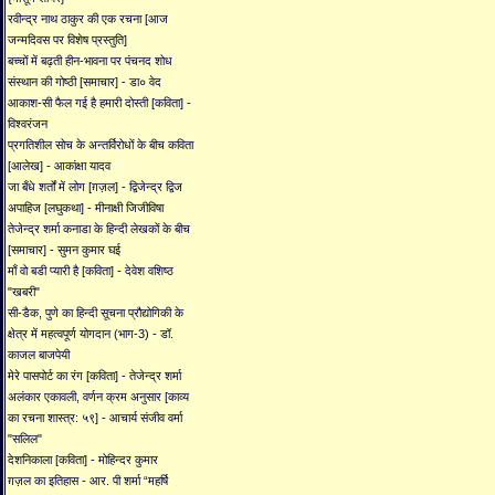
रवीन्द्र नाथ ठाकुर की एक रचना [आज
जन्मदिवस पर विशेष प्रस्तुति]
बच्चों में बढ़ती हीन-भावना पर पंचनद शोध
संस्थान की गोष्ठी [समाचार] - डा० वेद
आकाश-सी फैल गई है हमारी दोस्ती [कविता] -
विश्वरंजन
प्रगतिशील सोच के अन्तर्विरोधों के बीच कविता
[आलेख] - आकांक्षा यादव
जा बँधे शर्तों में लोग [ग़ज़ल] - द्विजेन्द्र द्विज
अपाहिज [लघुकथा] - मीनाक्षी जिजीविषा
तेजेन्द्र शर्मा कनाडा के हिन्दी लेखकों के बीच
[समाचार] - सुमन कुमार घई
माँ वो बडी प्यारी है [कविता] - देवेश वशिष्ठ
"खबरी"
सी-डैक, पुणे का हिन्दी सूचना प्रौद्योगिकी के
क्षेत्र में महत्वपूर्ण योगदान (भाग-3) - डॉ.
काजल बाजपेयी
मेरे पासपोर्ट का रंग [कविता] - तेजेन्द्र शर्मा
अलंकार एकावली, वर्णन क्रम अनुसार [काव्य
का रचना शास्त्र: ५९] - आचार्य संजीव वर्मा
"सलिल"
देशनिकाला [कविता] - मोहिन्दर कुमार
ग़ज़ल का इतिहास - आर. पी शर्मा “महर्षि