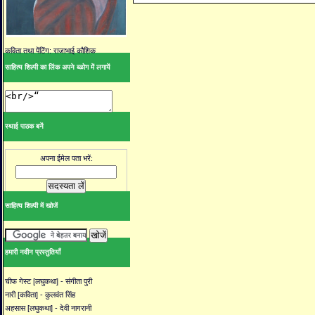
कविता तथा पेंटिंग: राजाभाई कौशिक
साहित्य शिल्पी का लिंक अपने ब्ळोग में लगायें
स्थाई पाठक बनें
अपना ईमेल पता भरें:
साहित्य शिल्पी में खोजें
हमारी नवीन प्रस्तुतियाँ
चीफ गेस्ट [लघुकथा] - संगीता पुरी
नारी [कविता] - कुलवंत सिंह
अहसास [लघुकथा] - देवी नागरानी