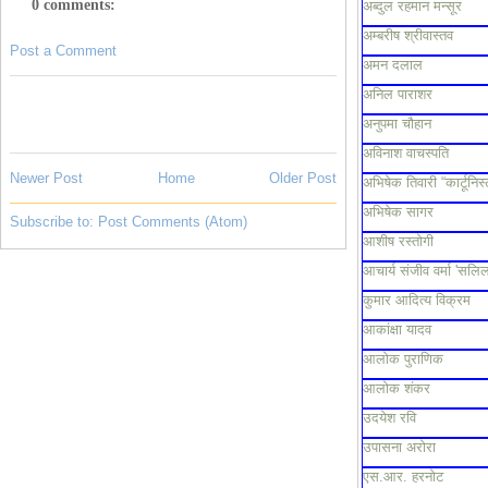
0 comments:
अब्दुल रहमान मन्सूर
अम्बरीष श्रीवास्तव
Post a Comment
अमन दलाल
अनिल पाराशर
अनुपमा चौहान
अविनाश वाचस्पति
Newer Post
Home
Older Post
अभिषेक तिवारी “कार्टूनिस्
अभिषेक सागर
Subscribe to:
Post Comments (Atom)
आशीष रस्तोगी
आचार्य संजीव वर्मा 'सलिल
कुमार आदित्य विक्रम
आकांक्षा यादव
आलोक पुराणिक
आलोक शंकर
उदयेश रवि
उपासना अरोरा
एस.आर. हरनोट