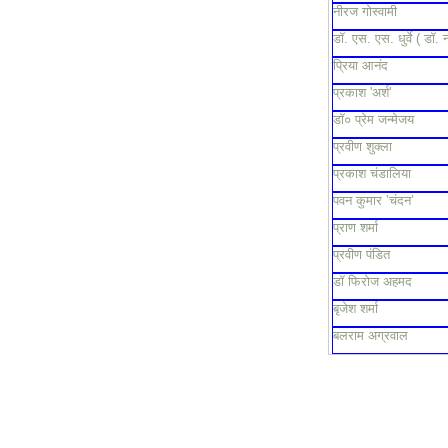
नीरज गोस्वामी
डॉ. एस. एस. धुर्वे ( डॉ. 
प्रिया आनंद
प्रकाश 'अर्श'
डॉ० प्रेम जन्मेजय
प्रवीण शुक्ला
प्रकाश चंडालिया
पवन कुमार ’चंदन’
प्राण शर्मा
प्रवीण पंडित
डॉ फिरोज अहमद
बृजेश शर्मा
बलराम अग्रवाल