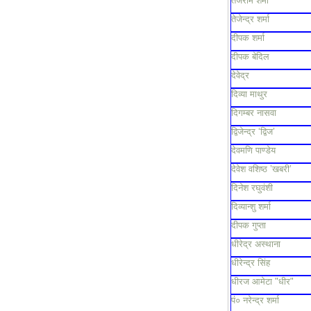
तेजराम शर्मा
तेजेन्द्र शर्मा
दीपक शर्मा
दीपक बेदिल
देवेद्र
दिव्या माथुर
दिगम्बर नासवा
द्विजेन्द्र ‘द्विज’
देवमणि पाण्डेय
देवेश वशिष्ठ ’खबरी’
दिनेश रघुवंशी
दिव्यान्शु शर्मा
दीपक गुप्ता
धीरेद्र अस्थाना
धीरेन्द्र सिंह
धीरज आमेटा "धीर"
पं० नरेन्द्र शर्मा