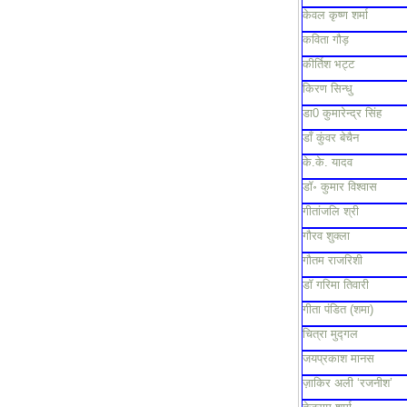
केवल कृष्ण शर्मा
कविता गौड़
कीर्तिश भट्ट
किरण सिन्धु
डा0 कुमारेन्द्र सिंह
डाँ कुंवर बेचैन
के.के. यादव
डॉ॰ कुमार विश्वास
गीतांजलि श्री
गौरव शुक्ला
गौतम राजरिशी
डॉ गरिमा तिवारी
गीता पंडित (शमा)
चित्रा मुद्गल
जयप्रकाश मानस
ज़ाकिर अली ‘रजनीश’