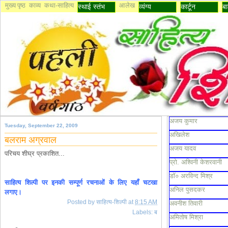
मुख्य पृष्ठ
काव्य
कथा-साहित्य
आलेख
स्थाई स्तंभ
व्यंग्य
कार्टून
बा
अजय कुमार
Tuesday, September 22, 2009
अखिलेश
बलराम अग्रवाल
अजय यादव
परिचय शीघ्र प्रकाशित...
प्रो. अश्विनी केशरवानी
डॉ० अरविन्द मिश्र
साहित्य शिल्पी पर इनकी सम्पूर्ण रचनाओं के लिए यहाँ चटखा
अनिल पुसदकर
लगाए।
Posted by
साहित्य-शिल्पी
at
8:15 AM
अवनीश तिवारी
Labels:
ब
अमितोष मिश्रा