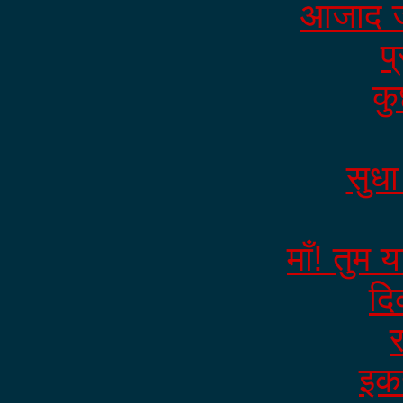
आजाद ज
प्
कु
सुधा
माँ! तुम 
दिव
र
इक