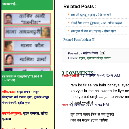
साक्षात्कार पढ़ें...
Related Posts :
ग़ज़ल,
श्रीकान्त मिश्र 'कान्त
भाषा की खुशबू [ग़ज़ल] - देवी नागरानी
मैं दर्द पिया करता हूँ [ग़ज़ल] - डॉ. अनिल चड्डा
इक ज़रा सी बात पर [ग़ज़ल] – दीपक गुप्ता
Related Posts Widget [?]
Posted by साहित्य-शिल्पी
Labels:
ग़ज़ल
,
श्रीकान्त मिश्र 'कान्त'
3 COMMENTS:
vedvyathit
१३ दिसम्बर २००९ ९:०७ AM
इस सप्ताह की प्रस्तुतियाँ (7/12/09 से
13/12/09)
ram ko fir se hta babr bithaya jay
ko vykt kr rhe hai swarth ke liye n
कविता/गज़ल:
अब्दुल रहमान "मन्सूर",
inhe ye bat smjh aa jati to vishv me
ओमप्रकाश शर्मा, श्यामल सुमन, कुलदीप अन्जुम,
dr ved vyathit
नीरज गोस्वामी, सुशील कुमार
नंदन
१३ दिसम्बर २००९ १:१३ PM
कहानी/लघुकथा:
सूरज प्रकाश, शक्ति
तुम हमारे जख्म फिर से मत कुरेदो
प्रकाश
वक्त का मरहम हटाया जायेगा