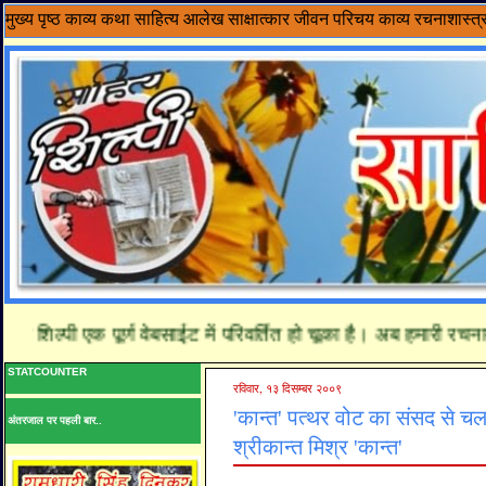
मुख्य पृष्ठ
काव्य
कथा साहित्य
आलेख
साक्षात्कार
जीवन परिचय
काव्य रचनाशास्त्
 शिल्पी एक पूर्ण वेबसाईट में परिवर्तित हो चूका है। अब हमारी रचनाये
STATCOUNTER
रविवार, १३ दिसम्बर २००९
'कान्त' पत्थर वोट का संसद से चल
अंतरजाल पर पहली बार..
श्रीकान्त मिश्र 'कान्त'