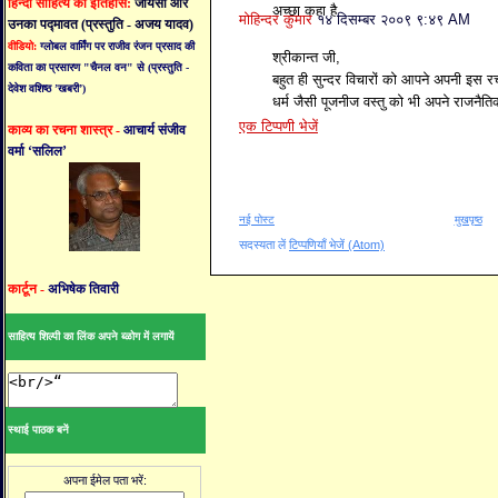
हिन्दी साहित्य का इतिहास:
जायसी और
अच्छा कहा है
मोहिन्दर कुमार
१४ दिसम्बर २००९ ९:४९ AM
उनका पद्मावत (प्रस्तुति - अजय यादव)
वीडियो:
ग्लोबल वार्मिंग पर राजीव रंजन प्रसाद की
श्रीकान्त जी,
कविता का प्रसारण "चैनल वन" से (प्रस्तुति -
बहुत ही सुन्दर विचारों को आपने अपनी इस रच
देवेश वशिष्ठ ’खबरी’)
धर्म जैसी पूजनीज वस्तु को भी अपने राजनैतिक
एक टिप्पणी भेजें
काव्य का रचना शास्त्र -
आचार्य संजीव
वर्मा ‘सलिल’
नई पोस्ट
मुखपृष्ठ
सदस्यता लें
टिप्पणियाँ भेजें (Atom)
कार्टून -
अभिषेक तिवारी
साहित्य शिल्पी का लिंक अपने ब्ळोग में लगायें
स्थाई पाठक बनें
अपना ईमेल पता भरें: