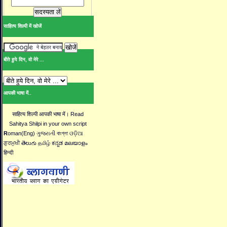
साहित्य शिल्पी में खोजें
बीते हुये दिन, वो मेरे ...
आपकी भाषा में..
साहित्य शिल्पी आपकी भाषा में। Read
Sahitya Shilpi in your own script
R
oman(Eng) ગુજરાતી বাংগ্লা ଓଡ଼ିଆ
ਗੁਰਮੁਖੀ తెలుగు தமிழ் ಕನ್ನಡ മലയാളം
हिन्दी