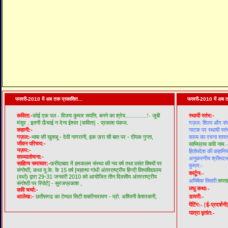
फरवरी-2010 में अब तक प्रकाशित...
फरवरी-2010 में अब त
कोई एक पल - विजय कुमार सपत्ति,
बनने का श्रेय..............!- जूबी
कविता:-
स्थायी स्तंभ:-
मंसूर ,
इतनी ऊँचाई न देना ईश्वर [कविता] - प्रकाश पंकज,
गज़ल: शिल्प और सं
नाटक पर स्थायी स्तं
कहानी:-
काव्य का रचना शास्त
गज़ल:-
भाषा की खुशबू - देवी नागरानी,
इक ज़रा सी बात पर - दीपक गुप्ता,
जीवन परिचय:-
साभिप्राय कवि नाम.-
नज़म:-
हितोपदेश की कहानियो
काव्यालोचना:-
अनुकरणीय श्रीमदभगव
साहित्य समाचार:-
फ़रीदाबाद में हमकलम संस्था की नव वर्ष तथा वसंत विषयों पर
कुमार:-
संगोष्ठी,
कथा यू.के. के 15 वर्ष [महात्मा गांधी अंतरराष्ट्रीय हिन्दी विश्वविद्यालय
कार्टून:-
(वर्धा) द्वारा 29-31 जनवरी 2010 को आयोजित तीन दिवसीय अंतरराष्ट्रीय
अभिषेक तिवारी:
सप्ता
संगोष्ठी पर रिपोर्ट] - सूरजप्रकाश ,
लघु कथा:-
कवि चर्चा:-
डायरी:-
आलेख:-
छतीसगढ का टेम्पल सिटी शबरीनारायण - प्रो. अश्विनी केशरवानी,
पेंटिंग:-
[ई-प्रदर्शनी
यात्रा वृतांत:-