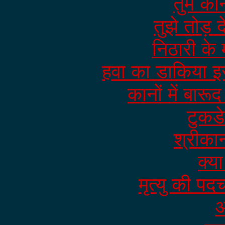
तुम कौ
तुझे तोड़ 
निठारी के म
हवा का डाकिया इस 
कानों में बार
टुकडे
श्रीकान
क्य
मृत्यु की पद
ओ