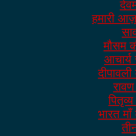
देव
हमारी आज
सा
मौसम क
आचार्य
दीपावली 
रावण 
पितृव्य
भारत माँ 
तीन