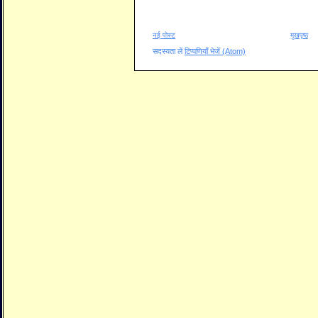
नई पोस्ट
मुखपृष्ठ
सदस्यता लें
टिप्पणियाँ भेजें (Atom)