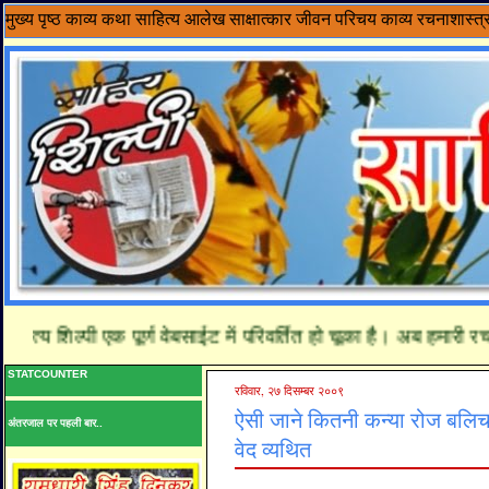
मुख्य पृष्ठ
काव्य
कथा साहित्य
आलेख
साक्षात्कार
जीवन परिचय
काव्य रचनाशास्त्
य शिल्पी एक पूर्ण वेबसाईट में परिवर्तित हो चूका है। अब हमारी रचना
STATCOUNTER
रविवार, २७ दिसम्बर २००९
ऐसी जाने कितनी कन्या रोज बलिचढ़
अंतरजाल पर पहली बार..
वेद व्यथित