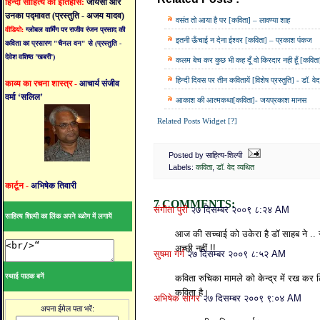
हिन्दी साहित्य का इतिहास:
जायसी और
उनका पद्मावत (प्रस्तुति - अजय यादव)
वसंत तो आया है पर [कविता] – लावण्या शाह
वीडियो:
ग्लोबल वार्मिंग पर राजीव रंजन प्रसाद की
इतनी ऊँचाई न देना ईश्वर [कविता] – प्रकाश पंकज
कविता का प्रसारण "चैनल वन" से (प्रस्तुति -
देवेश वशिष्ठ ’खबरी’)
कलम बेच कर कुछ भी कह दूँ वो किरदार नही हूँ [कविता]
हिन्दी दिवस पर तीन कवितायें [विशेष प्रस्तुति] - डॉ. वेद
काव्य का रचना शास्त्र -
आचार्य संजीव
वर्मा ‘सलिल’
आकाश की आत्मकथा[कविता]- जयप्रकाश मानस
Related Posts Widget [?]
Posted by साहित्य-शिल्पी
Labels:
कविता
,
डॉ. वेद व्यथित
कार्टून -
अभिषेक तिवारी
7 COMMENTS:
संगीता पुरी
२७ दिसम्बर २००९ ८:२४ AM
साहित्य शिल्पी का लिंक अपने ब्ळोग में लगायें
आज की सच्‍चाई को उकेरा है डॉ साहब ने .. 
अच्‍छी नहीं !!
सुषमा गर्ग
२७ दिसम्बर २००९ ८:५२ AM
स्थाई पाठक बनें
कविता रुचिका मामले को केन्द्र में रख कर
कविता है।
अभिषेक सागर
२७ दिसम्बर २००९ ९:०४ AM
अपना ईमेल पता भरें: