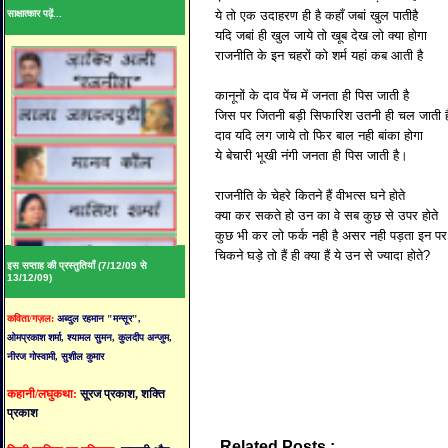
साक्षात्कार पढ़ें...
ये तो एक उदाहरण ही है कहाँ जबां खुल पातीहै
यदि जबां ही खुल जाये तो खूब देख लो क्या होगा
राजनीति के इन चहरों को शर्म यहां कब आती है
कानूनों के दाव पेंच में जनता ही पिस जाती है
जिस पर जितनी बड़ी सिफारिश उतनी ही चल जाती ह
दाव यदि लग जाये तो फिर बाल नही बांका होगा
ये बेचारी भूखी नंगी जनता ही पिस जाती है।
राजनीति के चेहरे कितने हैं वीभत्स घने होते
क्या कर सकते हो उन का वे सब कुछ से उपर होते
कुछ भी कर लो फर्क नही है असर नही पड़ता इन पर
चिकने घड़े तो हैं ही क्या हैं ये उन से ज्यादा होते?
इस सप्ताह की प्रस्तुतियाँ (7/12/09 से
13/12/09)
कविता/गज़ल:
अब्दुल रहमान "मन्सूर",
ओमप्रकाश शर्मा, श्यामल सुमन, कुलदीप अन्जुम,
नीरज गोस्वामी, सुशील कुमार
कहानी/लघुकथा:
सूरज प्रकाश, शक्ति
प्रकाश
Related Posts :
कविता,
डॉ. वेद व्यथित