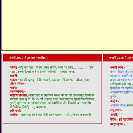
फरवरी-2010 में अब तक प्रकाशित...
फरवरी-2010 में अब त
कोई एक पल - विजय कुमार सपत्ति,
बनने का श्रेय..............!- जूबी
कविता:-
स्थायी स्तंभ:-
मंसूर ,
इतनी ऊँचाई न देना ईश्वर [कविता] - प्रकाश पंकज,
गज़ल: शिल्प और सं
नाटक पर स्थायी स्तं
कहानी:-
काव्य का रचना शास्त
गज़ल:-
भाषा की खुशबू - देवी नागरानी,
इक ज़रा सी बात पर - दीपक गुप्ता,
जीवन परिचय:-
साभिप्राय कवि नाम.-
नज़म:-
हितोपदेश की कहानियो
काव्यालोचना:-
अनुकरणीय श्रीमदभगव
साहित्य समाचार:-
फ़रीदाबाद में हमकलम संस्था की नव वर्ष तथा वसंत विषयों पर
कुमार:-
संगोष्ठी,
कथा यू.के. के 15 वर्ष [महात्मा गांधी अंतरराष्ट्रीय हिन्दी विश्वविद्यालय
कार्टून:-
(वर्धा) द्वारा 29-31 जनवरी 2010 को आयोजित तीन दिवसीय अंतरराष्ट्रीय
अभिषेक तिवारी:
सप्ता
संगोष्ठी पर रिपोर्ट] - सूरजप्रकाश ,
लघु कथा:-
कवि चर्चा:-
डायरी:-
आलेख:-
छतीसगढ का टेम्पल सिटी शबरीनारायण - प्रो. अश्विनी केशरवानी,
पेंटिंग:-
[ई-प्रदर्शनी
यात्रा वृतांत:-