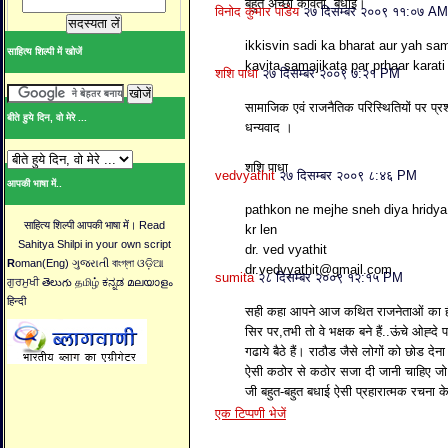
बहुत अच्छी कविता, बधाई।
विनोद कुमार पांडेय
२७ दिसम्बर २००९ ११:०७ AM
ikkisvin sadi ka bharat aur yah sa
साहित्य शिल्पी में खोजें
kavita samajikata par prhaar karat
शशि पाधा
२७ दिसम्बर २००९ ७:२१ PM
सामाजिक एवं राजनैतिक परिस्थितियों पर प्रश
बीते हुये दिन, वो मेरे ...
धन्यवाद ।
शशि पाधा
vedvyathit
२७ दिसम्बर २००९ ८:४६ PM
आपकी भाषा में..
pathkon ne mejhe sneh diya hridya
साहित्य शिल्पी आपकी भाषा में। Read
kr len
Sahitya Shilpi in your own script
dr. ved vyathit
R
oman(Eng) ગુજરાતી বাংগ্লা ଓଡ଼ିଆ
dr.vedvyathit@gmail.com
sumita
२८ दिसम्बर २००९ १२:१५ PM
ਗੁਰਮੁਖੀ తెలుగు தமிழ் ಕನ್ನಡ മലയാളം
हिन्दी
सही कहा आपने आज कथित राजनेताओं का ही व
सिर पर,तभी तो वे भक्षक बने हैं..ऊंचे ओह्दे 
गढाये बैठे हैं। राठौड जैसे लोगों को छोड दे
ऐसी कठोर से कठोर सजा दी जानी चाहिए जो 
जी बहुत-बहुत बधाई ऐसी प्रहारात्मक रचना क
एक टिप्पणी भेजें