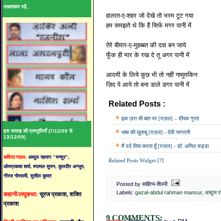
साक्षात्कार पढ़ें...
हालात-ए-शहर जो देखे तो भरम टूट गया
हम समझते थे कि हैं सिर्फ मगर पानी में
तेरे बीमार-ए-मुहब्बत की दवा बन जाये
फूँक ही मार के रख दे तू अगर पानी में
आदमी के लिये कुछ भी तो नहीं नामुमकिन
ज़िद पे आये तो बना डाले डगर पानी में
Related Posts :
gazal-abdul rahman m
इक ज़रा सी बात पर [ग़ज़ल] – दीपक गुप्ता
इस सप्ताह की प्रस्तुतियाँ (7/12/09 से
भाषा की खुशबू [ग़ज़ल] - देवी नागरानी
13/12/09)
मैं दर्द पिया करता हूँ [ग़ज़ल] - डॉ. अनिल चड्डा
कविता/गज़ल:
अब्दुल रहमान "मन्सूर",
Related Posts Widget [?]
ओमप्रकाश शर्मा, श्यामल सुमन, कुलदीप अन्जुम,
नीरज गोस्वामी, सुशील कुमार
Posted by साहित्य-शिल्पी
Labels:
gazal-abdul rahman mansur
,
अब्दुल र
कहानी/लघुकथा:
सूरज प्रकाश, शक्ति
प्रकाश
9 COMMENTS: