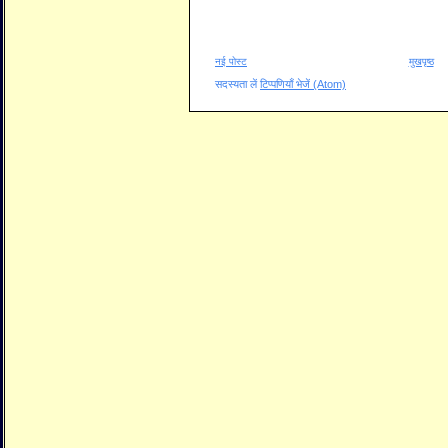
नई पोस्ट
मुखपृष्ठ
सदस्यता लें
टिप्पणियाँ भेजें (Atom)