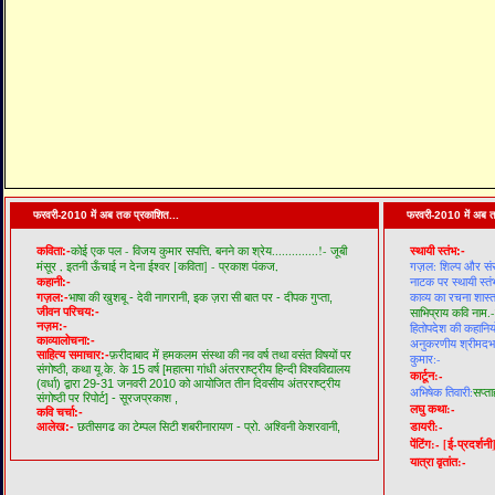
फरवरी-2010 में अब तक प्रकाशित...
फरवरी-2010 में अब त
कोई एक पल - विजय कुमार सपत्ति,
बनने का श्रेय..............!- जूबी
कविता:-
स्थायी स्तंभ:-
मंसूर ,
इतनी ऊँचाई न देना ईश्वर [कविता] - प्रकाश पंकज,
गज़ल: शिल्प और सं
नाटक पर स्थायी स्तं
कहानी:-
काव्य का रचना शास्त
गज़ल:-
भाषा की खुशबू - देवी नागरानी,
इक ज़रा सी बात पर - दीपक गुप्ता,
जीवन परिचय:-
साभिप्राय कवि नाम.-
नज़म:-
हितोपदेश की कहानियो
काव्यालोचना:-
अनुकरणीय श्रीमदभगव
साहित्य समाचार:-
फ़रीदाबाद में हमकलम संस्था की नव वर्ष तथा वसंत विषयों पर
कुमार:-
संगोष्ठी,
कथा यू.के. के 15 वर्ष [महात्मा गांधी अंतरराष्ट्रीय हिन्दी विश्वविद्यालय
कार्टून:-
(वर्धा) द्वारा 29-31 जनवरी 2010 को आयोजित तीन दिवसीय अंतरराष्ट्रीय
अभिषेक तिवारी:
सप्ता
संगोष्ठी पर रिपोर्ट] - सूरजप्रकाश ,
लघु कथा:-
कवि चर्चा:-
डायरी:-
आलेख:-
छतीसगढ का टेम्पल सिटी शबरीनारायण - प्रो. अश्विनी केशरवानी,
पेंटिंग:-
[ई-प्रदर्शनी
यात्रा वृतांत:-