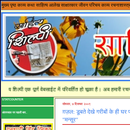
मुख्य पृष्ठ
काव्य
कथा साहित्य
आलेख
साक्षात्कार
जीवन परिचय
काव्य रचनाशास्त्
य शिल्पी एक पूर्ण वेबसाईट में परिवर्तित हो चूका है। अब हमारी रचनाय
STATCOUNTER
सोमवार, ७ दिसम्बर २००९
ग़ज़ल: डूबते देखे गरीबों के ही घर 
अंतरजाल पर पहली बार..
"मन्सूर"