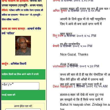
अनन्या
७ दिसम्बर २००९ २:०२ PM
हिन्दी साहित्य का इतिहास:
जायसी और
उनका पद्मावत (प्रस्तुति - अजय यादव)
उस्ताद शायर की ग़ज़ल पढ कर ही पता चल 
वीडियो:
ग्लोबल वार्मिंग पर राजीव रंजन प्रसाद की
अनिल कुमार
७ दिसम्बर २००९ ४:५५ PM
कविता का प्रसारण "चैनल वन" से (प्रस्तुति -
आदमी के लिये कुछ भी तो नहीं नामुमकिन
देवेश वशिष्ठ ’खबरी’)
ज़िद पे आये तो बना डाले डगर पानी में
काव्य का रचना शास्त्र -
आचार्य संजीव
वर्मा ‘सलिल’
बहुत सुन्दर
रितु रंजन
७ दिसम्बर २००९ ४:५८ PM
हर शेर प्रसंशनीय
बेनामी
७ दिसम्बर २००९ ५:०० PM
Nice Gazal. Thanks
कार्टून -
अभिषेक तिवारी
Alok Kataria
vishwash
७ दिसम्बर २००९ ५:३२ PM
कथ्य की बात तो है ही यह शेर रोमांटिक भी अच
साहित्य शिल्पी का लिंक अपने ब्ळोग में लगायें
दिल तेरी झील सी आँखों में उतरना चाहे
क्या इसे आया ख़ुदा जाने नज़र पानी में
Devi Nangrani
८ दिसम्बर २००९ १२:१५ AM
हालात-ए-शहर जो देखे तो भरम टूट गया
स्थाई पाठक बनें
हम समझते थे कि हैं सिर्फ मगर पानी में
Bahut hi naayab sher. Zindagi ke a
अपना ईमेल पता भरें:
hai.