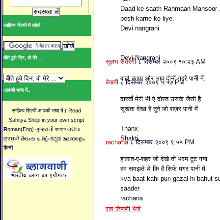
Daad ke saath Rahmaan Mansoor Ji 
pesh karne ke liye.
साहित्य शिल्पी में खोजें
Devi nangrani
Devi Nangrani
बीते हुये दिन, वो मेरे ...
सुलभ सतरंगी
८ दिसम्बर २००९ १०:२३ AM
वाह! कथ्य और भाव दोनों गहरे पानी में.
बेनामी
८ दिसम्बर २००९ ५:५७ PM
आपकी भाषा में..
दास्ताँ मेरी भी ऐ दोस्त उसके जैसी है
सूखता देखा है तूने जो शज़र पानी में
साहित्य शिल्पी आपकी भाषा में। Read
Sahitya Shilpi in your own script
Thanx
R
oman(Eng) ગુજરાતી বাংগ্লা ଓଡ଼ିଆ
Shakti
ਗੁਰਮੁਖੀ తెలుగు தமிழ் ಕನ್ನಡ മലയാളം
rachana
८ दिसम्बर २००९ ९:५५ PM
हिन्दी
हालात-ए-शहर जो देखे तो भरम टूट गया
हम समझते थे कि हैं सिर्फ मगर पानी में
kya baat kahi puri gazal hi bahut s
saader
rachana
एक टिप्पणी भेजें