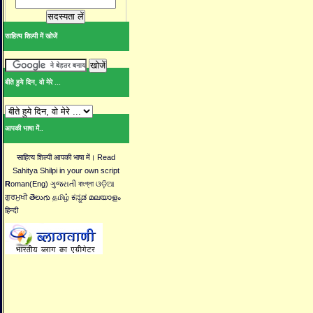
साहित्य शिल्पी में खोजें
बीते हुये दिन, वो मेरे ...
आपकी भाषा में..
साहित्य शिल्पी आपकी भाषा में। Read
Sahitya Shilpi in your own script
R
oman(Eng) ગુજરાતી বাংগ্লা ଓଡ଼ିଆ
ਗੁਰਮੁਖੀ తెలుగు தமிழ் ಕನ್ನಡ മലയാളം
हिन्दी