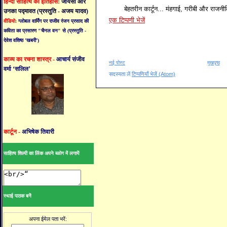
हिन्दी साहित्य का इतिहास:
जायसी और
बेहतरीन कार्टून... मंहगाई, गरीबी और राजनीत
उनका पद्मावत (प्रस्तुति - अजय यादव)
एक टिप्पणी भेजें
वीडियो:
ग्लोबल वार्मिंग पर राजीव रंजन प्रसाद की
कविता का प्रसारण "चैनल वन" से (प्रस्तुति -
देवेश वशिष्ठ ’खबरी’)
काव्य का रचना शास्त्र -
आचार्य संजीव
नई पोस्ट
मुखपृष्ठ
वर्मा ‘सलिल’
सदस्यता लें
टिप्पणियाँ भेजें (Atom)
कार्टून -
अभिषेक तिवारी
साहित्य शिल्पी का लिंक अपने ब्ळोग में लगायें
स्थाई पाठक बनें
अपना ईमेल पता भरें: