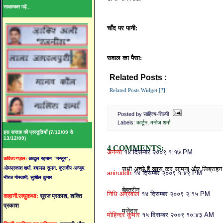
साक्षात्कार पढ़ें...
चाँद पर पानी:
सवाल का पैसा:
Related Posts :
कार्टून,
मनोज शर्मा
Related Posts Widget [?]
Posted by साहित्य-शिल्पी
Labels:
कार्टून
,
मनोज शर्मा
इस सप्ताह की प्रस्तुतियाँ (7/12/09 से
13/12/09)
4 COMMENTS:
अनन्या
१४ दिसम्बर २००९ १:१७ PM
कविता/गज़ल:
अब्दुल रहमान "मन्सूर",
ओमप्रकाश शर्मा, श्यामल सुमन, कुलदीप अन्जुम,
सभी अच्छे हैं खास कर सामना और लिब्राह
aniruddh
१४ दिसम्बर २००९ १:४९ PM
नीरज गोस्वामी, सुशील कुमार
बेहतरीन
निधि अग्रवाल
१४ दिसम्बर २००९ २:१५ PM
कहानी/लघुकथा:
सूरज प्रकाश, शक्ति
प्रकाश
मजेदार
मोहिन्दर कुमार
१५ दिसम्बर २००९ १०:४३ AM