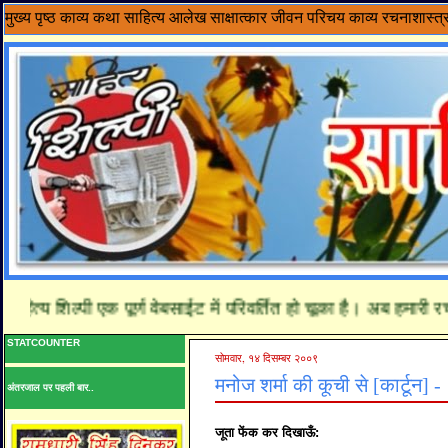
मुख्य पृष्ठ
काव्य
कथा साहित्य
आलेख
साक्षात्कार
जीवन परिचय
काव्य रचनाशास्त्
्य शिल्पी एक पूर्ण वेबसाईट में परिवर्तित हो चूका है। अब हमारी रचन
STATCOUNTER
सोमवार, १४ दिसम्बर २००९
मनोज शर्मा की कूची से [कार्टून] -
अंतरजाल पर पहली बार..
जूता फेंक कर दिखाऊँ: