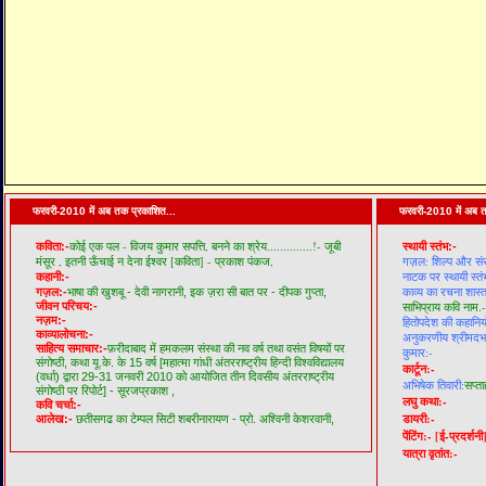
फरवरी-2010 में अब तक प्रकाशित...
फरवरी-2010 में अब त
कोई एक पल - विजय कुमार सपत्ति,
बनने का श्रेय..............!- जूबी
कविता:-
स्थायी स्तंभ:-
मंसूर ,
इतनी ऊँचाई न देना ईश्वर [कविता] - प्रकाश पंकज,
गज़ल: शिल्प और सं
नाटक पर स्थायी स्तं
कहानी:-
काव्य का रचना शास्त
गज़ल:-
भाषा की खुशबू - देवी नागरानी,
इक ज़रा सी बात पर - दीपक गुप्ता,
जीवन परिचय:-
साभिप्राय कवि नाम.-
नज़म:-
हितोपदेश की कहानियो
काव्यालोचना:-
अनुकरणीय श्रीमदभगव
साहित्य समाचार:-
फ़रीदाबाद में हमकलम संस्था की नव वर्ष तथा वसंत विषयों पर
कुमार:-
संगोष्ठी,
कथा यू.के. के 15 वर्ष [महात्मा गांधी अंतरराष्ट्रीय हिन्दी विश्वविद्यालय
कार्टून:-
(वर्धा) द्वारा 29-31 जनवरी 2010 को आयोजित तीन दिवसीय अंतरराष्ट्रीय
अभिषेक तिवारी:
सप्ता
संगोष्ठी पर रिपोर्ट] - सूरजप्रकाश ,
लघु कथा:-
कवि चर्चा:-
डायरी:-
आलेख:-
छतीसगढ का टेम्पल सिटी शबरीनारायण - प्रो. अश्विनी केशरवानी,
पेंटिंग:-
[ई-प्रदर्शनी
यात्रा वृतांत:-