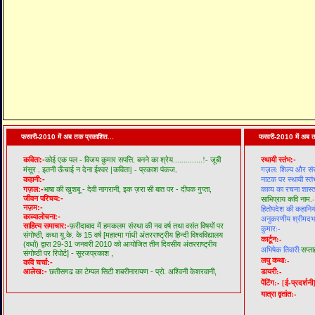
फरवरी-2010 में अब तक प्रकाशित...
फरवरी-2010 में अब त
कोई एक पल - विजय कुमार सपत्ति,
बनने का श्रेय..............!- जूबी
कविता:-
स्थायी स्तंभ:-
मंसूर ,
इतनी ऊँचाई न देना ईश्वर [कविता] - प्रकाश पंकज,
गज़ल: शिल्प और सं
नाटक पर स्थायी स्तं
कहानी:-
काव्य का रचना शास्त
गज़ल:-
भाषा की खुशबू - देवी नागरानी,
इक ज़रा सी बात पर - दीपक गुप्ता,
जीवन परिचय:-
साभिप्राय कवि नाम.-
नज़म:-
हितोपदेश की कहानियो
काव्यालोचना:-
अनुकरणीय श्रीमदभगव
साहित्य समाचार:-
फ़रीदाबाद में हमकलम संस्था की नव वर्ष तथा वसंत विषयों पर
कुमार:-
संगोष्ठी,
कथा यू.के. के 15 वर्ष [महात्मा गांधी अंतरराष्ट्रीय हिन्दी विश्वविद्यालय
कार्टून:-
(वर्धा) द्वारा 29-31 जनवरी 2010 को आयोजित तीन दिवसीय अंतरराष्ट्रीय
अभिषेक तिवारी:
सप्ता
संगोष्ठी पर रिपोर्ट] - सूरजप्रकाश ,
लघु कथा:-
कवि चर्चा:-
डायरी:-
आलेख:-
छतीसगढ का टेम्पल सिटी शबरीनारायण - प्रो. अश्विनी केशरवानी,
पेंटिंग:-
[ई-प्रदर्शनी
यात्रा वृतांत:-