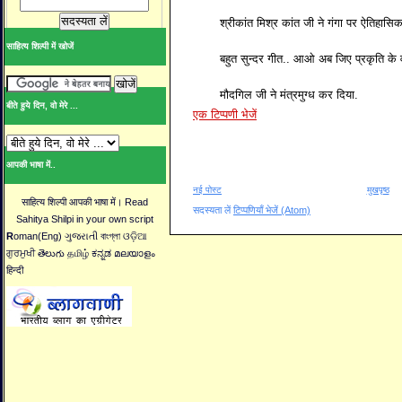
श्रीकांत मिश्र कांत जी ने गंगा पर ऐतिहासि
साहित्य शिल्पी में खोजें
बहुत सुन्दर गीत.. आओ अब जिए प्रकृति के वा
मौदगिल जी ने मंत्रमुग्ध कर दिया.
बीते हुये दिन, वो मेरे ...
एक टिप्पणी भेजें
आपकी भाषा में..
नई पोस्ट
मुखपृष्ठ
साहित्य शिल्पी आपकी भाषा में। Read
सदस्यता लें
टिप्पणियाँ भेजें (Atom)
Sahitya Shilpi in your own script
R
oman(Eng) ગુજરાતી বাংগ্লা ଓଡ଼ିଆ
ਗੁਰਮੁਖੀ తెలుగు தமிழ் ಕನ್ನಡ മലയാളം
हिन्दी