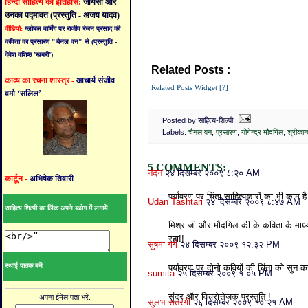
हिन्दी साहित्य का इतिहास:
जायसी और
उनका पद्मावत (प्रस्तुति - अजय यादव)
वीडियो:
ग्लोबल वार्मिंग पर राजीव रंजन प्रसाद की
कविता का प्रसारण "चैनल वन" से (प्रस्तुति -
देवेश वशिष्ठ ’खबरी’)
Related Posts :
चैनल वन,
प्रसारण,
योगेन्द्
काव्य का रचना शास्त्र -
आचार्य संजीव
Related Posts Widget [?]
वर्मा ‘सलिल’
Posted by साहित्य-शिल्पी
Labels:
चैनल वन
,
प्रसारण
,
योगेन्द्र मौदगिल
,
श्रीकान्
5 COMMENTS:
नंदन
२४ दिसम्बर २००९ ८:२० AM
कार्टून -
अभिषेक तिवारी
पर्यावरण पर चिंता साहित्यकारों का भी काम ह
Udan Tashtari
२४ दिसम्बर २००९ ८:४७ AM
साहित्य शिल्पी का लिंक अपने ब्ळोग में लगायें
मिश्र जी और मौदगिल की के कविता के माध्
रहा!!
सुषमा गर्ग
२४ दिसम्बर २००९ १२:३२ PM
स्थाई पाठक बनें
पर्यावरण पर दोनो कवियों की चिंता को सुन क
sumita
२५ दिसम्बर २००९ १:०५ PM
सुंदर और विचरोत्तेजक प्रस्तुति !
अपना ईमेल पता भरें:
सुलभ सतरंगी
२६ दिसम्बर २००९ १०:२१ AM