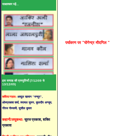
साक्षात्कार पढ़ें...
पर्यावरण पर "योगेन्द्र मौदगिल "
इस सप्ताह की प्रस्तुतियाँ (7/12/09 से
13/12/09)
कविता/गज़ल:
अब्दुल रहमान "मन्सूर",
ओमप्रकाश शर्मा, श्यामल सुमन, कुलदीप अन्जुम,
नीरज गोस्वामी, सुशील कुमार
कहानी/लघुकथा:
सूरज प्रकाश, शक्ति
प्रकाश