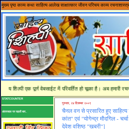
मुख्य पृष्ठ
काव्य
कथा साहित्य
आलेख
साक्षात्कार
जीवन परिचय
काव्य रचनाशास्त्
य शिल्पी एक पूर्ण वेबसाईट में परिवर्तित हो चूका है। अब हमारी रचना
STATCOUNTER
गुरुवार, २४ दिसम्बर २००९
चैनल वन से प्रसारित हुए साहित्य 
अंतरजाल पर पहली बार..
कांत" एवं "योगेन्द्र मौदगिल - चर्च
देवेश वशिष्ठ "खबरी"]