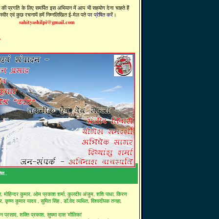
दी की प्रगति के लिए समर्पित इस अभियान में आप भी सहयोग देना चाहते हैं
वीर एवं कुछ रचनायें हमें निम्नलिखित ई-मेल पते
पर प्रेषित करें।
sahityashilpi@gmail.com
.
शित..
ह,
मोहिन्दर कुमार,
ओम प्रकाश शर्मा,
कुलदीप अंजुम,
शशि पाधा,
किरण
ार,
कृष्ण कुमार यादव ,
सुमित सिंह ,
डॉ.वेद व्यथित,
विश्वदीपक तनहा,
जन प्रसाद,
शक्ति प्रकाश,
सुषमा दास 'मौलिका'