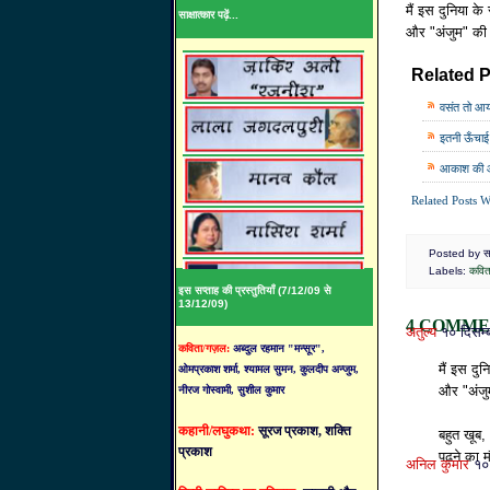
मैं इस दुनिया के 
साक्षात्कार पढ़ें...
और "अंजुम" की 
Related P
वसंत तो आया
इतनी ऊँचाई
आकाश की आ
Related Posts W
Posted by साह
Labels:
कवित
इस सप्ताह की प्रस्तुतियाँ (7/12/09 से
13/12/09)
4 COMME
अतुल्य
१० दिसम
कविता/गज़ल:
अब्दुल रहमान "मन्सूर",
मैं इस दुन
ओमप्रकाश शर्मा, श्यामल सुमन, कुलदीप अन्जुम,
नीरज गोस्वामी, सुशील कुमार
और "अंजुम
कहानी/लघुकथा:
सूरज प्रकाश, शक्ति
बहुत खूब,
प्रकाश
पढ़ने का 
अनिल कुमार
१०