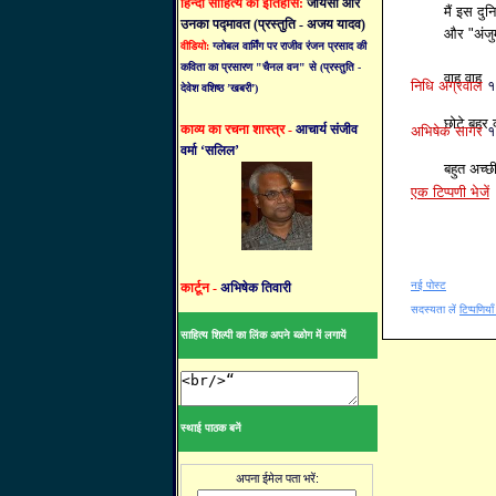
हिन्दी साहित्य का इतिहास:
जायसी और
मैं इस दुन
उनका पद्मावत (प्रस्तुति - अजय यादव)
और "अंजुम
वीडियो:
ग्लोबल वार्मिंग पर राजीव रंजन प्रसाद की
कविता का प्रसारण "चैनल वन" से (प्रस्तुति -
वाह वाह
निधि अग्रवाल
१
देवेश वशिष्ठ ’खबरी’)
छोटे बहर 
काव्य का रचना शास्त्र -
आचार्य संजीव
अभिषेक सागर
१
वर्मा ‘सलिल’
बहुत अच्
एक टिप्पणी भेजें
नई पोस्ट
कार्टून -
अभिषेक तिवारी
सदस्यता लें
टिप्पणिया
साहित्य शिल्पी का लिंक अपने ब्ळोग में लगायें
स्थाई पाठक बनें
अपना ईमेल पता भरें: