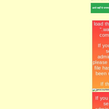
आयो कहाँ से घनश्य