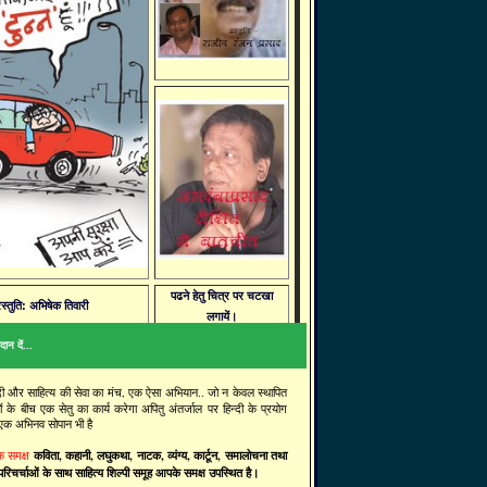
पढने हेतु चित्र पर चटखा
रस्तुति: अभिषेक तिवारी
लगायें।
ान दें...
्दी और साहित्य की सेवा का मंच, एक ऐसा अभियान.. जो न केवल स्थापित
ं के बीच एक सेतु का कार्य करेगा अपितु अंतर्जाल पर हिन्दी के प्रयोग
 एक अभिनव सोपान भी है
कविता, कहानी, लघुकथा, नाटक, व्यंग्य, कार्टून, समालोचना तथा
के समक्ष
रिचर्चाओं के साथ साहित्य शिल्पी समूह आपके समक्ष उपस्थित है।