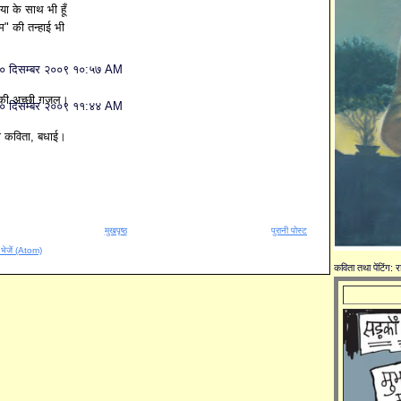
िया के साथ भी हूँ
" की तन्हाई भी
० दिसम्बर २००९ १०:५७ AM
की अच्छी ग़ज़ल।
० दिसम्बर २००९ ११:४४ AM
छी कविता, बधाई।
मुखपृष्ठ
पुरानी पोस्ट
ँ भेजें (Atom)
कविता तथा पेंटिंग: