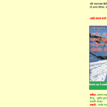
यदि राष्ट्रभाषा हि
तो अपना परिचय, तस्
आईये कारवां बनायें.
दिसम्बर माह में प्रका
लावण्या शा
कविता:-
सिन्धु ,
सुशील कुम
देवमणि पाण्डेय
राजीव रं
कहानी:-