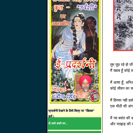
तुम पूछ रहे हो प
मैं ख्वाब हूँ कोई 
मैं आशा हूँ, अभिल
कोई जीवन का सत
मैं हिस्सा नही ह
एक मीठी सी अंगड
प्रदर्शनी देखने के लिये चित्र पर "क्लिक"
करें।
मैं नव बसंत की क
वो आये हमारे घर...
और पतझड़ की र