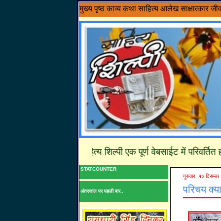
मुख्य पृष्ठ
काव्य
कथा साहित्य
आलेख
साक्षात्कार
जी
........साहित्य शिल्पी एक पूर्ण वेबसाईट में परिवर्तित हो चूक
STATCOUNTER
गुरुवार, १० दिसम्ब
परिचय क्य
अंतरजाल पर पहली बार..