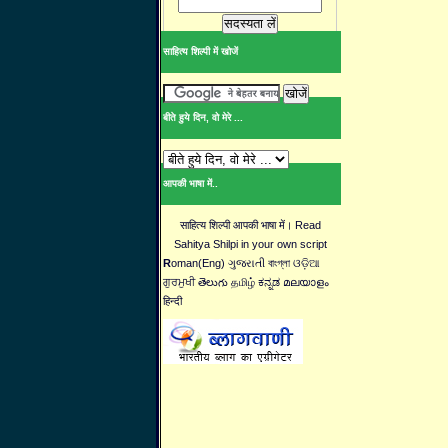
साहित्य शिल्पी में खोजें
बीते हुये दिन, वो मेरे ...
आपकी भाषा में..
साहित्य शिल्पी आपकी भाषा में। Read
Sahitya Shilpi in your own script
R
oman(Eng) ગુજરાતી বাংগ্লা ଓଡ଼ିଆ
ਗੁਰਮੁਖੀ తెలుగు தமிழ் ಕನ್ನಡ മലയാളം
हिन्दी