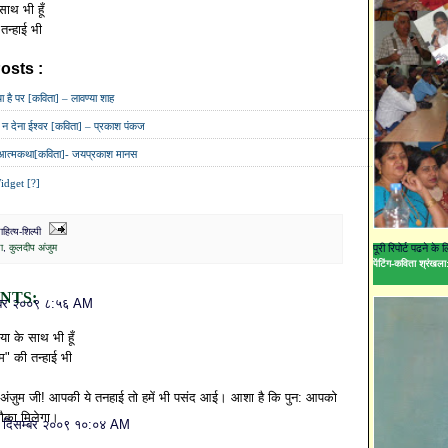
साथ भी हूँ
तन्हाई भी
osts :
कविता,
कुलदीप अंजुम
 है पर [कविता] – लावण्या शाह
 न देना ईश्वर [कविता] – प्रकाश पंकज
त्मकथा[कविता]- जयप्रकाश मानस
idget [?]
ित्य-शिल्पी
ा
,
कुलदीप अंजुम
पूरी रिपोर्ट पढने के
पेंटिंग-कविता श्रंखला:
NTS:
्बर २००९ ८:५६ AM
िया के साथ भी हूँ
" की तन्हाई भी
 अंज़ुम जी! आपकी ये तनहाई तो हमें भी पसंद आई। आशा है कि पुन: आपको
मौका मिलेगा।
 दिसम्बर २००९ १०:०४ AM