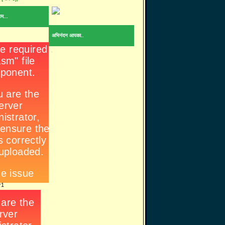
ाम...
अभिनंदन आपका..