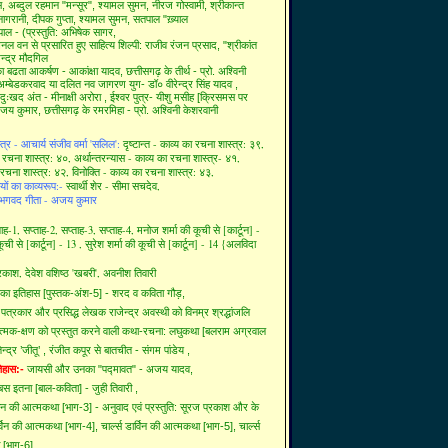
स,
अब्दुल रहमान "मन्सूर",
श्यामल सुमन,
नीरज गोस्वामी,
श्रीकान्त
 नागरानी,
दीपक गुप्ता,
श्यामल सुमन,
सतपाल "ख़्याल
ाल - (प्रस्तुति: अभिषेक सागर,
ैनल वन से प्रसारित हुए साहित्य शिल्पी:
राजीव रंजन प्रसाद,
"श्रीकांत
ेन्द्र मौदगिल
 का बढता आकर्षण - आकांक्षा यादव,
छत्तीसगढ़ के तीर्थ - प्रो. अश्विनी
ी अम्बेडकरवाद या दलित नव जागरण युग- डॉ० वीरेन्द्र सिंह यादव ,
ा दुःखद अंत - मीनाक्षी अरोरा ,
ईश्वर पुत्र- यीशु मसीह [क्रिसमस पर
 अजय कुमार,
छत्तीसगढ़ के रमरमिहा - प्रो. अश्विनी केशरवानी
त्र - आचार्य संजीव वर्मा 'सलिल':
दृष्टान्त - काव्य का रचना शास्त्र: ३९,
ा रचना शास्त्र: ४०,
अर्थान्तरन्यास - काव्य का रचना शास्त्र- ४१,
 रचना शास्त्र: ४२,
विनोक्ति - काव्य का रचना शास्त्र: ४३,
यों का काव्यरूप:-
स्वार्थी शेर - सीमा सचदेव,
भगवद गीता - अजय कुमार
ताह-1,
सप्ताह-2,
सप्ताह-3,
सप्ताह-4,
मनोज शर्मा की कूची से [कार्टून] -
कूची से [कार्टून] - 13 ,
सुरेश शर्मा की कूची से [कार्टून] - 14 {अलविदा
्रकाश,
देवेश वशिष्ठ 'खबरी',
अवनीश तिवारी
 का इतिहास [पुस्तक-अंश-5] - शरद व कविता गौड़,
पत्रकार और प्रसिद्ध लेखक राजेन्द्र अवस्थी को विनम्र श्रद्धांजलि
ात्मक-क्षण को प्रस्तुत करने वाली कथा-रचना: लघुकथा [बलराम अग्रवाल
न्द्र ’जीतू’ ,
रंजीत कपूर से बातचीत - संगम पांडेय ,
तिहास:-
जायसी और उनका "पद्मावत" - अजय यादव,
 बस इतना [बाल-कविता] - जुही तिवारी ,
र्विन की आत्मकथा [भाग-3] - अनुवाद एवं प्रस्तुति: सूरज प्रकाश और के
ार्विन की आत्मकथा [भाग-4],
चार्ल्स डार्विन की आत्मकथा [भाग-5],
चार्ल्स
 [भाग-6],