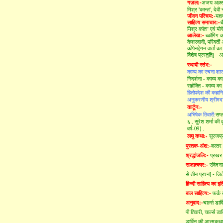
गज़ल:-
अजय अक़्
मिश्र 'कान्त',
देवी
जीवन परिचय:-
यशप
साहित्य समाचार:-
च
मिश्र कांत" एवं योग
आलेख:-
ब्ळॉगिंग
केशरवानी,
परिवर्त
कोपेनहेगन वार्ता क
विशेष प्रस्तुति] -
स्थायी स्तंभ:-
काव्य का रचना शास्
निदर्शना - काव्य क
सहोक्ति - काव्य का
हितोपदेश की कहानि
अनुकरणीय श्रीमद
कार्टून:-
अभिषेक तिवारी:
सप्
६ ,
सुरेश शर्मा की 
वर्ष-09} ,
लघु कथा:-
सूरजप
पुस्तक-अंश:-
बस्तर
श्रद्धांजलि:-
प्रखर 
साक्षात्कार:-
संवेदन
से तीन प्रश्न] - जिते
हिन्दी साहित्य का इ
बाल साहित्य:-
फ़र्क
अनुवाद:-
चार्ल्स डा
पी तिवारी,
चार्ल्स ड
डार्विन की आत्मकथा