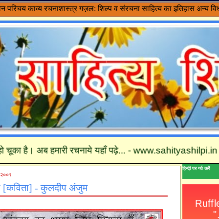
वन परिचय
काव्य रचनाशास्त्र
गज़ल: शिल्प व संरचना
साहित्य का इतिहास
अन्य विध
ा है। अब हमारी रचनाये यहाँ पढ़े... - www.sahityashilpi.in तथा कृपय
हिन्दी पर गर्व करें
र २००९
ा [कविता] - कुलदीप अंजुम