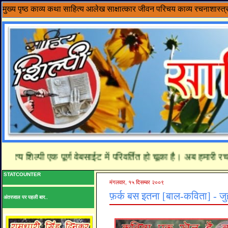
मुख्य पृष्ठ
काव्य
कथा साहित्य
आलेख
साक्षात्कार
जीवन परिचय
काव्य रचनाशास्त्
्य शिल्पी एक पूर्ण वेबसाईट में परिवर्तित हो चूका है। अब हमारी रचना
STATCOUNTER
मंगलवार, १५ दिसम्बर २००९
फ़र्क बस इतना [बाल-कविता] - जु
अंतरजाल पर पहली बार..