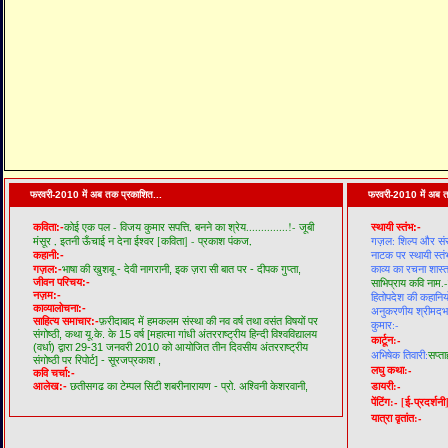
फरवरी-2010 में अब तक प्रकाशित...
फरवरी-2010 में अब त
कोई एक पल - विजय कुमार सपत्ति,
बनने का श्रेय..............!- जूबी
कविता:-
स्थायी स्तंभ:-
मंसूर ,
इतनी ऊँचाई न देना ईश्वर [कविता] - प्रकाश पंकज,
गज़ल: शिल्प और सं
नाटक पर स्थायी स्तं
कहानी:-
काव्य का रचना शास्त
गज़ल:-
भाषा की खुशबू - देवी नागरानी,
इक ज़रा सी बात पर - दीपक गुप्ता,
जीवन परिचय:-
साभिप्राय कवि नाम.-
नज़म:-
हितोपदेश की कहानियो
काव्यालोचना:-
अनुकरणीय श्रीमदभगव
साहित्य समाचार:-
फ़रीदाबाद में हमकलम संस्था की नव वर्ष तथा वसंत विषयों पर
कुमार:-
संगोष्ठी,
कथा यू.के. के 15 वर्ष [महात्मा गांधी अंतरराष्ट्रीय हिन्दी विश्वविद्यालय
कार्टून:-
(वर्धा) द्वारा 29-31 जनवरी 2010 को आयोजित तीन दिवसीय अंतरराष्ट्रीय
अभिषेक तिवारी:
सप्ता
संगोष्ठी पर रिपोर्ट] - सूरजप्रकाश ,
लघु कथा:-
कवि चर्चा:-
डायरी:-
आलेख:-
छतीसगढ का टेम्पल सिटी शबरीनारायण - प्रो. अश्विनी केशरवानी,
पेंटिंग:-
[ई-प्रदर्शनी
यात्रा वृतांत:-