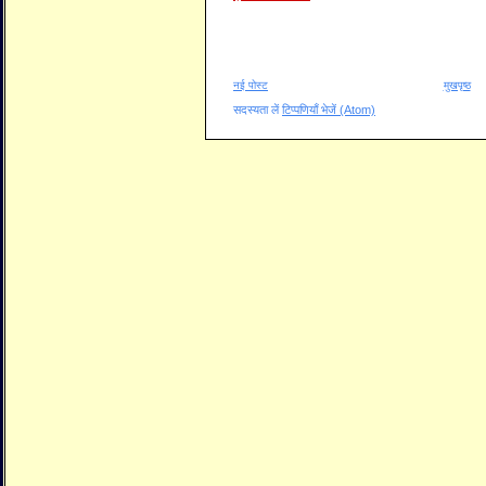
नई पोस्ट
मुखपृष्ठ
सदस्यता लें
टिप्पणियाँ भेजें (Atom)