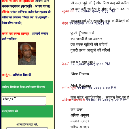
हिन्दी साहित्य का इतिहास:
जायसी और
जो उम्र जूही की है और जिस कद की कविता 
उनका पद्मावत (प्रस्तुति - अजय यादव)
जा कर जूही साहित्य के क्षेत्र में अपना बडा
सुषमा गर्ग
१५ दिसम्बर २००९ १:३३ PM
वीडियो:
ग्लोबल वार्मिंग पर राजीव रंजन प्रसाद की
कविता का प्रसारण "चैनल वन" से (प्रस्तुति -
शुभकामनायें और शुभाशीष नन्ही कवियित्री 
नंदन
१५ दिसम्बर २००९ १:५९ PM
देवेश वशिष्ठ ’खबरी’)
पूछती हूँ भगवान से
काव्य का रचना शास्त्र -
आचार्य संजीव
क्या जरूरी है यह अवतार
वर्मा ‘सलिल’
एक तरफ खुशियों की वादियाँ
दूसरी तरफ आसुओं की नदियाँ
वाह वाह बहुत खूब।
बेनामी
१५ दिसम्बर २००९ २:०० PM
Nice Poem
कार्टून -
अभिषेक तिवारी
Alok Kataria
साहित्य शिल्पी का लिंक अपने ब्ळोग में लगायें
संगीता पुरी
१५ दिसम्बर २००९ ३:०७ PM
बहुत सुंदर भावाभिव्‍यक्ति .. सचमुच ऐसा क्‍यूं
अविनाश वाचस्पति
१५ दिसम्बर २००९ ३:२४ PM
कम उम्र
स्थाई पाठक बनें
अधिक अनुभव
कल्‍पना दमदार
अपना ईमेल पता भरें:
भविष्‍य शानदार