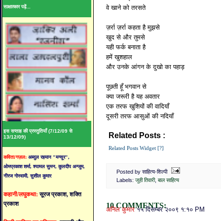
साक्षात्कार पढ़ें...
वे खाने को तरसते
ज़र्रा ज़र्रा कहता है मुझसे
खुद से और तुमसे
यही फर्क बनाता है
हमें खुशहाल
और उनके आंगन के दुखो का पहाड़
पूछती हूँ भगवान से
क्या जरूरी है यह अवतार
एक तरफ खुशियों की वादियाँ
दूसरी तरफ आसुओं की नदियाँ
इस सप्ताह की प्रस्तुतियाँ (7/12/09 से
Related Posts :
जुही तिवारी,
बाल साहित्य
13/12/09)
Related Posts Widget [?]
कविता/गज़ल:
अब्दुल रहमान "मन्सूर",
ओमप्रकाश शर्मा, श्यामल सुमन, कुलदीप अन्जुम,
Posted by साहित्य-शिल्पी
नीरज गोस्वामी, सुशील कुमार
Labels:
जुही तिवारी
,
बाल साहित्य
कहानी/लघुकथा:
सूरज प्रकाश, शक्ति
प्रकाश
10 COMMENTS:
अनिल कुमार
१५ दिसम्बर २००९ १:१० PM