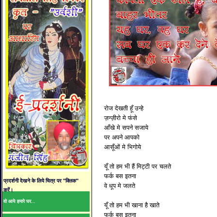
रोज देखती हूँ उन्हे
ज़न्ज़ीरो मे फंसे
आँखे मे सपने सजाये
पर अपने आपको
आसूँओं मे भिगोये
यूँ तो हम भी हैं मिट्टी पर चलते
फर्क बस इतना
प्रदर्शनी देखने के लिये चित्र पर "क्लिक"
वे धूप मे जलते
करें।
वो आये हमारे घर...
यूँ तो हम भी खाना है खाते
फर्क बस इतना