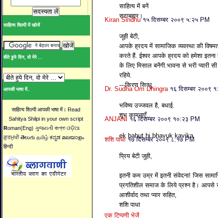
साहित्‍य में बनें
सदाबहार।
Kiran Sindhu
१५ दिसम्बर २००९ ५:२५ PM
साहित्य शिल्पी में खोजें
जूही बेटी,
आपके ह्रदय में सामाजिक व्यवस्था की विषमता
करते हैं. ईश्वर आपके ह्रदय को हमेशा इतना ह
बीते हुये दिन, वो मेरे ...
के लिए मिसाल बनेंगी.भावना से भरी प्यारी 
रहिये.
---किरण सिन्धु.
Dr. Sudha Om Dhingra
१६ दिसम्बर २००९ 
आपकी भाषा में..
भविष्य उज्जवल है, बधाई.
साहित्य शिल्पी आपकी भाषा में। Read
शुभ कामनाएँ..
ANJANI
१६ दिसम्बर २००९ १०:२३ PM
Sahitya Shilpi in your own script
R
oman(Eng) ગુજરાતી বাংগ্লা ଓଡ଼ିଆ
ek bahut hi bhavuk kavika
ਗੁਰਮੁਖੀ తెలుగు தமிழ் ಕನ್ನಡ മലയാളം
शशि पाधा
१७ दिसम्बर २००९ ८:१७ PM
हिन्दी
प्रिय बेटी जुही,
इतनी कम उम्र में इतनी संवेदना! जिस सामाजिक 
प्रगतिशील समाज के लिये प्रश्न है। आपसे 
आशीर्वाद तथा प्यार सहित,
शशि पाधा
एक टिप्पणी भेजें