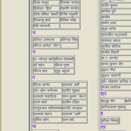
दिव्या माथुर
दिगम्बर नासवा
संदीप कुमार
द्विजेन्द्र ‘द्विज’
देवमणि पाण्डेय
संगीता पुरी
देवेश वशिष्ठ ’खबरी’
दिनेश रघुवंशी
संजीव
दिव्यान्शु शर्मा
दिविक रमेश
समीर लाल
देवी नागरानी
सुधा भार्गव
ध
सत्यजीत भट्टाचार्य
धीरेद्र अस्थाना
धीरेन्द्र सिंह
सतपाल ख्याल
धीरज आमेटा "धीर"
सुनीता चोटिया
न
संजीव तिवारी
स.र. हरनोट
पं० नरेन्द्र शर्मा
नीरज गोस्वामी
सनत कुमार जैन
डॉ.नंदन
नीरज गुप्ता
सुमन 'मीत'
नीरज पाल
नूपुर अहूजा
सुलभ 'सतरंगी'
प
डॉ० मोहम्मद साजिद 
प्रिया आनंद
प्रकाश 'अर्श'
संजय जनांगल
डॉ० प्रेम जन्मेजय
प्रवीण शुक्ला
श्र
प्रकाश चंडालिया
पवन कुमार ’चंदन’
श्रद्धा जैन
श्री
प्राण शर्मा
प्रवीण पंडित
श्रीप्रकाश शुक्ल
प्रभुदयाल श्रीवास्तव
प्रदीप भारद्वाज
ह
प्रकाश पंकज
प्रकाश "अर्श"
पूर्णिमा वर्मन
पवन वर्मा
हरिहर वैष्णव
फ
त्र