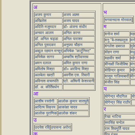
अ
भ
अजय कुमार
अजय अक़्स
भगवानदास मोरवाल
अखिलेश
अजय यादव
म
अदिति मजुमदार
डॉ॰ अंजना संधीर
अनवार आलम
अनिल कान्त
मनोज शर्मा
मह
डॉ. अनिल चड्डा
अनिल पाराशर
मनु "बे-तक्ख्ल्लुस
मनो
अनिल पुसदकर
अनुपमा चौहान
मंगलेश डबराल
मुक
अब्दुल रहमान मन्सूर
अभिषेक “कार्टूनिस्ट"
मोहन राणा
मधु
अभिषेक सागर
अम्बरीष श्रीवास्तव
महावीर शर्मा
महे
अमन दलाल
अमित कुमार राणा
मीनाक्षी जिजीविषा
मं
अमितोष मिश्रा
डॉ० अरविन्द मिश्र
मोहिन्दर कुमार
महे
अलबेला खत्री
अवनीश एस. तिवारी
मासूम गाज़ियाबादी
मीन
अविनाश वाचस्पति
प्रो. अश्विनी केशरवानी
मंजीत सिंह
डॉ. अ. कीर्तिवर्धन
य
आ
योगेन्द्र मौदगिल
यो
आशीष रस्तोगी
आलोक कुमार सातपुते
योगेन्द्र सिंह राठौर
आदित्य विक्रम
आकांक्षा यादव
र
आलोक पुराणिक
आलोक शंकर
रेखा भाटिया
उ
रूपसिंह चन्देल
उदयेश रवि
उपासना अरोरा
राम शिवमूर्ति यादव
क
रितु रंजन