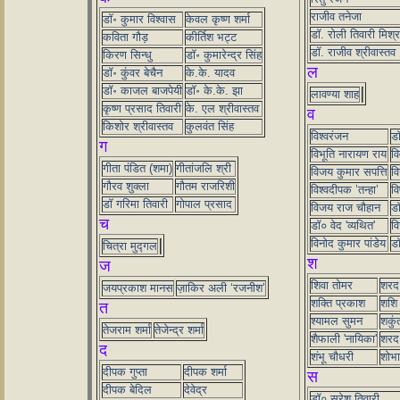
राजीव तनेजा
डॉ॰ कुमार विश्वास
केवल कृष्ण शर्मा
डॉ. रोली तिवारी मिश्र
कविता गौड़
कीर्तिश भट्ट
डॉ. राजीव श्रीवास्तव
किरण सिन्धु
डॉ॰ कुमारेन्द्र सिंह
ल
डॉ॰ कुंवर बेचैन
के.के. यादव
डॉ॰ काजल बाजपेयी
डॉ॰ के.के. झा
लावण्या शाह
कृष्ण प्रसाद तिवारी
के. एल श्रीवास्तव
व
किशोर श्रीवास्तव
कुलवंत सिंह
विश्वरंजन
डॉ
ग
विभूति नारायण राय
वि
गीता पंडित (शमा)
गीतांजलि श्री
विजय कुमार सपत्ति
वि
गौरव शुक्ला
गौतम राजरिशी
विश्वदीपक ’तन्हा’
वि
डॉ गरिमा तिवारी
गोपाल प्रसाद
विजय राज चौहान
डॉ
च
डॉ० वेद 'व्यथित'
वि
विनोद कुमार पांडेय
डॉ
चित्रा मुद्गल
श
ज
शिवा तोमर
शरद
जयप्रकाश मानस
ज़ाकिर अली ‘रजनीश’
शक्ति प्रकाश
शशि 
त
श्यामल सुमन
शकुं
तेजराम शर्मा
तेजेन्द्र शर्मा
शैफाली 'नायिका'
शरद 
द
शंभू चौधरी
शोभा 
दीपक गुप्ता
दीपक शर्मा
स
दीपक बेदिल
देवेद्र
डॉ० सुरेश तिवारी