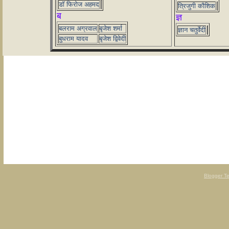
डॉ फिरोज अहमद
त्रिजुगी कौशिक
ब
ज्ञ
बलराम अग्रवाल
बृजेश शर्मा
ज्ञान चतुर्वेदी
बुधराम यादव
बृजेश द्विवेदी
Blogger T