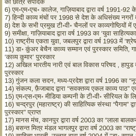
का छात्र संपादक
6) एम॰एम॰एच॰ कालेज, गाज़ियाबाद द्वारा वर्ष 1991-92 के
7) हिन्दी काव्य मंचों पर 1998 से देश के अधिसंख्य नगरों 
8) देश के सभी प्रमुख टी॰वी॰ चैनलों पर काव्यगोष्ठियों मे
9) समीक्षा, गाज़ियाबाद द्वारा वर्ष 1993 का ‘युवा साहित्यक
10) राष्ट्रीय एकता युवा, जबलपुर द्वारा वर्ष 1993 में ‘श्रे
11) डा॰ कुंअर बेचैन काव्य सम्मान एवं पुरस्कार समिति, गा
‘काव्य कुमार’ पुरस्कार
12) अखिल भारतीय नारी एवं बाल विकास परिषद , हापुड द्व
पुरस्कार
13) गुंजन कला सदन, मध्य-प्रदेश द्वारा वर्ष 1996 का “न
14) संकल्प, फ़ैजाबाद द्वारा “सवक्तव्य एकल काव्य पाठ” एव
15) एम॰एस॰एम॰ मीडिया कम्पनी के टी॰वी॰ सीरियल के लि
16) चन्द्रपुर (महाराष्ट्र) की साहित्यिक संस्था “पैगाम” द्
पुरस्कार” प्राप्त
17) मानस मंच, कानपुर द्वारा वर्ष 2003 का “लाला बालक
18) बसन्त मित्र मंडल भागलपुर द्वारा वर्ष 2003 का “राष्ट्
19) साहित्य भारती, उन्नाव द्वारा वर्ष 2004 में “डा॰ सु