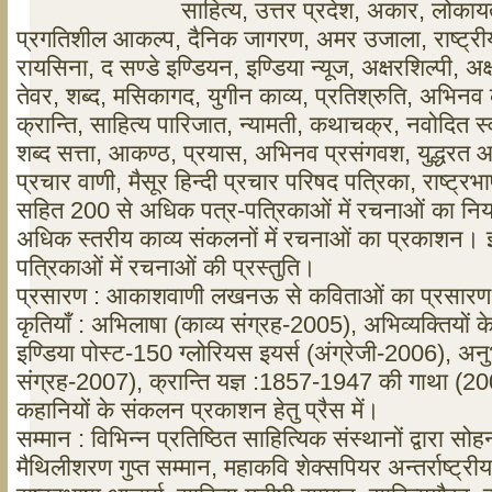
साहित्य, उत्तर प्रदेश, अकार, लोकाय
प्रगतिशील आकल्प, दैनिक जागरण, अमर उजाला, राष्ट्रीय
रायसिना, द सण्डे इण्डियन, इण्डिया न्यूज, अक्षरशिल्पी, अ
तेवर, शब्द, मसिकागद, युगीन काव्य, प्रतिश्रुति, अभिनव
क्रान्ति, साहित्य पारिजात, न्यामती, कथाचक्र, नवोदित स्
शब्द सत्ता, आकण्ठ, प्रयास, अभिनव प्रसंगवश, युद्धरत 
प्रचार वाणी, मैसूर हिन्दी प्रचार परिषद पत्रिका, राष्ट्रभाष
सहित 200 से अधिक पत्र-पत्रिकाओं में रचनाओं का नि
अधिक स्तरीय काव्य संकलनों में रचनाओं का प्रकाशन। इण
पत्रिकाओं में रचनाओं की प्रस्तुति।
प्रसारण : आकाशवाणी लखनऊ से कविताओं का प्रसार
कृतियाँ : अभिलाषा (काव्य संग्रह-2005), अभिव्यक्तियों क
इण्डिया पोस्ट-150 ग्लोरियस इयर्स (अंग्रेजी-2006), अनुभ
संग्रह-2007), क्रान्ति यज्ञ :1857-1947 की गाथा (
कहानियों के संकलन प्रकाशन हेतु प्रैस में।
सम्मान : विभिन्न प्रतिष्ठित साहित्यिक संस्थानों द्वारा सो
मैथिलीशरण गुप्त सम्मान, महाकवि शेक्सपियर अन्तर्राष्ट्री