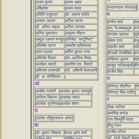
अजय कुमार
अजय अक़्स
भगवानदास मोरवाल
अखिलेश
अजय यादव
म
अदिति मजुमदार
डॉ॰ अंजना संधीर
अनवार आलम
अनिल कान्त
मनोज शर्मा
मह
डॉ. अनिल चड्डा
अनिल पाराशर
मनु "बे-तक्ख्ल्लुस
मनो
अनिल पुसदकर
अनुपमा चौहान
मंगलेश डबराल
मुक
अब्दुल रहमान मन्सूर
अभिषेक “कार्टूनिस्ट"
मोहन राणा
मधु
अभिषेक सागर
अम्बरीष श्रीवास्तव
महावीर शर्मा
महे
अमन दलाल
अमित कुमार राणा
मीनाक्षी जिजीविषा
मं
अमितोष मिश्रा
डॉ० अरविन्द मिश्र
मोहिन्दर कुमार
महे
अलबेला खत्री
अवनीश एस. तिवारी
मासूम गाज़ियाबादी
मीन
अविनाश वाचस्पति
प्रो. अश्विनी केशरवानी
मंजीत सिंह
डॉ. अ. कीर्तिवर्धन
य
आ
योगेन्द्र मौदगिल
यो
आशीष रस्तोगी
आलोक कुमार सातपुते
योगेन्द्र सिंह राठौर
आदित्य विक्रम
आकांक्षा यादव
र
आलोक पुराणिक
आलोक शंकर
रेखा भाटिया
उ
रूपसिंह चन्देल
उदयेश रवि
उपासना अरोरा
राम शिवमूर्ति यादव
क
रितु रंजन
राजीव तनेजा
डॉ॰ कुमार विश्वास
केवल कृष्ण शर्मा
डॉ. रोली तिवारी मिश्र
कविता गौड़
कीर्तिश भट्ट