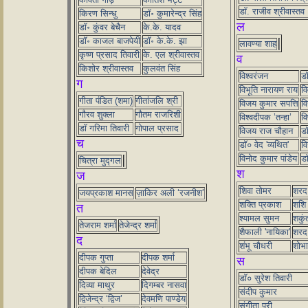
डॉ. राजीव श्रीवास्तव
किरण सिन्धु
डॉ॰ कुमारेन्द्र सिंह
ल
डॉ॰ कुंवर बेचैन
के.के. यादव
डॉ॰ काजल बाजपेयी
डॉ॰ के.के. झा
लावण्या शाह
कृष्ण प्रसाद तिवारी
के. एल श्रीवास्तव
व
किशोर श्रीवास्तव
कुलवंत सिंह
विश्वरंजन
डॉ
ग
विभूति नारायण राय
वि
गीता पंडित (शमा)
गीतांजलि श्री
विजय कुमार सपत्ति
वि
गौरव शुक्ला
गौतम राजरिशी
विश्वदीपक ’तन्हा’
वि
डॉ गरिमा तिवारी
गोपाल प्रसाद
विजय राज चौहान
डॉ
च
डॉ० वेद 'व्यथित'
वि
विनोद कुमार पांडेय
डॉ
चित्रा मुद्गल
श
ज
शिवा तोमर
शरद
जयप्रकाश मानस
ज़ाकिर अली ‘रजनीश’
शक्ति प्रकाश
शशि 
त
श्यामल सुमन
शकुं
तेजराम शर्मा
तेजेन्द्र शर्मा
शैफाली 'नायिका'
शरद 
द
शंभू चौधरी
शोभा 
दीपक गुप्ता
दीपक शर्मा
स
दीपक बेदिल
देवेद्र
डॉ० सुरेश तिवारी
दिव्या माथुर
दिगम्बर नासवा
संदीप कुमार
द्विजेन्द्र ‘द्विज’
देवमणि पाण्डेय
संगीता पुरी