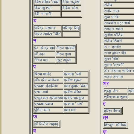
देवेश वशिष्ठ ’खबरी’
दिनेश रघुवंशी
संजीव
दिव्यान्शु शर्मा
दिविक रमेश
समीर लाल
देवी नागरानी
सुधा भार्गव
ध
सत्यजीत भट्टाचार्य
धीरेद्र अस्थाना
धीरेन्द्र सिंह
सतपाल ख्याल
धीरज आमेटा "धीर"
सुनीता चोटिया
न
संजीव तिवारी
स.र. हरनोट
पं० नरेन्द्र शर्मा
नीरज गोस्वामी
सनत कुमार जैन
डॉ.नंदन
नीरज गुप्ता
सुमन 'मीत'
नीरज पाल
नूपुर अहूजा
सुलभ 'सतरंगी'
प
डॉ० मोहम्मद साजिद 
प्रिया आनंद
प्रकाश 'अर्श'
संजय जनांगल
डॉ० प्रेम जन्मेजय
प्रवीण शुक्ला
श्र
प्रकाश चंडालिया
पवन कुमार ’चंदन’
श्रद्धा जैन
श्री
प्राण शर्मा
प्रवीण पंडित
श्रीप्रकाश शुक्ल
प्रभुदयाल श्रीवास्तव
प्रदीप भारद्वाज
ह
प्रकाश पंकज
प्रकाश "अर्श"
पूर्णिमा वर्मन
पवन वर्मा
हरिहर वैष्णव
फ
त्र
डॉ फिरोज अहमद
त्रिजुगी कौशिक
ब
ज्ञ