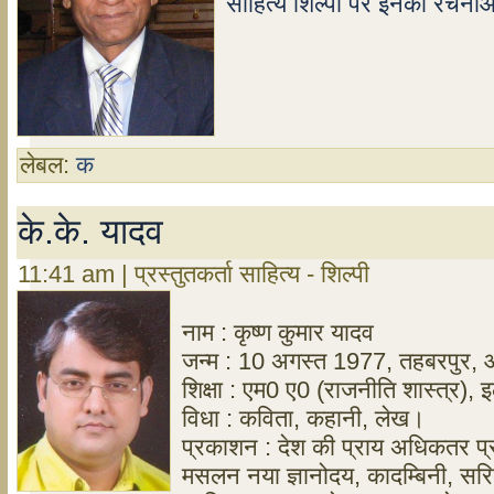
साहित्य शिल्पी पर इनकी रचनाओ 
लेबल:
क
के.के. यादव
11:41 am | प्रस्तुतकर्ता साहित्य - शिल्पी
नाम : कृष्ण कुमार यादव
जन्म : 10 अगस्त 1977, तहबरपुर,
शिक्षा : एम0 ए0 (राजनीति शास्त्र), इ
विधा : कविता, कहानी, लेख।
प्रकाशन : देश की प्राय अधिकतर प्र
मसलन नया ज्ञानोदय, कादम्बिनी, स