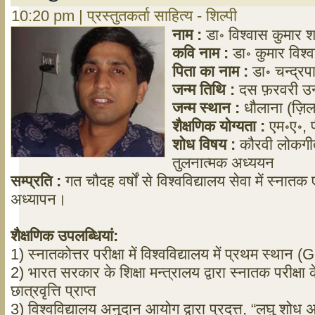
10:20 pm | प्रस्तुतकर्ता साहित्य - शिल्पी
नाम
:
डा॰ विश्वास कुमार शर
कवि
नाम
:
डा॰ कुमार विश्
पिता
का
नाम
:
डा॰ चन्द्रपा
जन्म
तिथि
:
दस फ़रवरी उन
जन्म
स्थान
:
धौलाना (ज़िल
शैक्षणिक
योग्यता
:
एम॰ए॰, प
शोध
विषय
:
कौरवी लोकगीतो
तुलनात्मक अध्ययन
सम्प्रति
:
गत चौदह वर्षों से विश्वविद्यालय सेवा में स्नातक
अध्यापन।
शैक्षणिक
उपलब्धियां
:
1) स्नातकोत्तर परीक्षा में विश्वविद्यालय में प्रथम स्थान
2) भारत सरकार के शिक्षा मन्त्रालय द्वारा स्नातक परीक्षा
छात्रवृत्ति प्राप्त
3) विश्वविद्यालय अनुदान आयोग द्वारा प्रदत्त, “लघु शोध अध