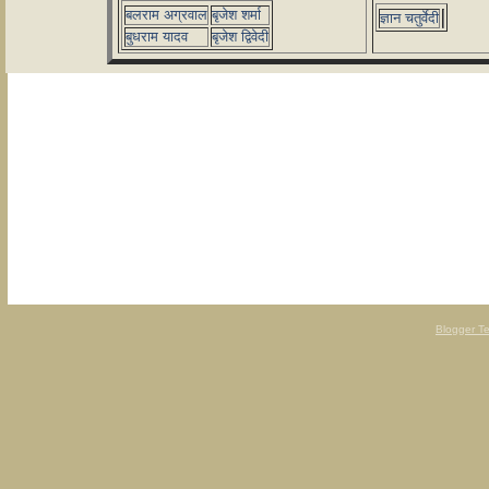
बलराम अग्रवाल
बृजेश शर्मा
ज्ञान चतुर्वेदी
बुधराम यादव
बृजेश द्विवेदी
Blogger T