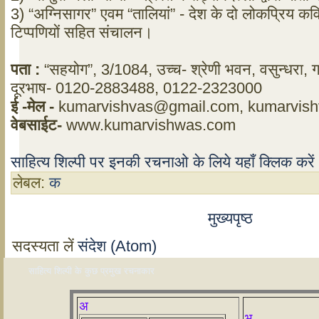
3) “अग्निसागर” एवम “तालियां” - देश के दो लोकप्रिय कविय
टिप्पणियों सहित संचालन।
पता
:
“सहयोग”, 3/1084, उच्च- श्रेणी भवन, वसुन्धरा, ग
दूरभाष- 0120-2883488, 0122-2323000
ई
-
मेल
-
kumarvishvas@gmail.com
,
kumarvis
वेबसाईट
-
www.kumarvishwas.com
साहित्य शिल्पी पर इनकी रचनाओ के लिये यहाँ क्लिक करे
लेबल:
क
मुख्यपृष्ठ
सदस्यता लें
संदेश (Atom)
साहित्य शिल्पी के कुछ प्रमुख रचनाकार
अ
भ