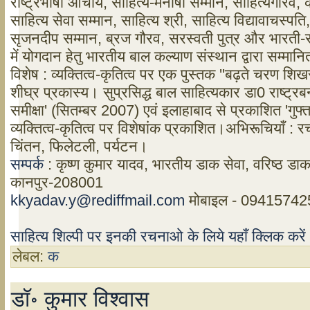
राष्ट्रभाषा आचार्य, साहित्य-मनीषी सम्मान, साहित्यगौरव, का
साहित्य सेवा सम्मान, साहित्य श्री, साहित्य विद्यावाचस्पति,
सृजनदीप सम्मान, ब्रज गौरव, सरस्वती पुत्र और भारती-र
में योगदान हेतु भारतीय बाल कल्याण संस्थान द्वारा सम्मान
विशेष : व्यक्तित्व-कृतित्व पर एक पुस्तक ''बढ़ते चरण शि
शीघ्र प्रकास्य। सुप्रसिद्ध बाल साहित्यकार डा0 राष्ट्रबन्ध
समीक्षा' (सितम्बर 2007) एवं इलाहाबाद से प्रकाशित 'गुफ्तगू
व्यक्तित्व-कृतित्व पर विशेषांक प्रकाशित।अभिरूचियाँ :
चिंतन, फिलेटली, पर्यटन।
सम्पर्क
: कृष्ण कुमार यादव, भारतीय डाक सेवा, वरिष्ठ डा
कानपुर-208001
kkyadav.y@rediffmail.com
मोबाइल - 0941574
साहित्य शिल्पी पर इनकी रचनाओ के लिये यहाँ क्लिक करे
लेबल:
क
डॉ॰ कुमार विश्वास