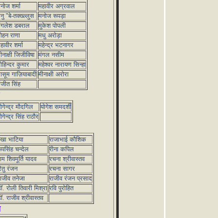
नोज शर्मा
महावीर अग्रवाल
नु "बे-तक्ख्ल्लुस
मनोज रूपड़ा
ंगलेश डबराल
मुकेश पोपली
ोहन राणा
मधु अरोड़ा
हावीर शर्मा
महेन्द्र भटनागर
ीनाक्षी जिजीविषा
मंगल नसीम
ोहिन्दर कुमार
महेश्वर नारायण सिन्हा
ासूम गाज़ियाबादी
मीनाक्षी अरोरा
ंजीत सिंह
ोगेन्द्र मौदगिल
योगेश समदर्शी
ोगेन्द्र सिंह राठौर
ेखा भाटिया
राजाभाई कौशिक
ूपसिंह चन्देल
रीना कपिल
ाम शिवमूर्ति यादव
रचना श्रीवास्तव
ितु रंजन
रचना सागर
ाजीव तनेजा
राजीव रंजन प्रसाद
ॉ. रोली तिवारी मिश्रा
रवि पुरोहित
ॉ. राजीव श्रीवास्तव
ल