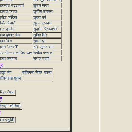
त्यजीत भट्टाचार्य
सुभाष नीरव
तपाल ख्याल
सुशील छोक्कर
ुनीता चोटिया
सुषमा गर्ग
ंजीव तिवारी
सूरज प्रकाश
.र. हरनोट
सुदर्शन प्रियदर्शनी
नत कुमार जैन
सुमित सिंह
ुमन 'मीत'
सुषमा झा
ुलभ 'सतरंगी'
डॉ० सुभाष राय
ॉ० मोहम्मद साजिद खान
संगीता मनराल
ंजय जनांगल
सरोज त्यागी
्र
्रद्धा जैन
श्रीकान्त मिश्र 'कान्त'
्रीप्रकाश शुक्ल
रिहर वैष्णव
्र
्रिजुगी कौशिक
ञ
्ञान चतुर्वेदी