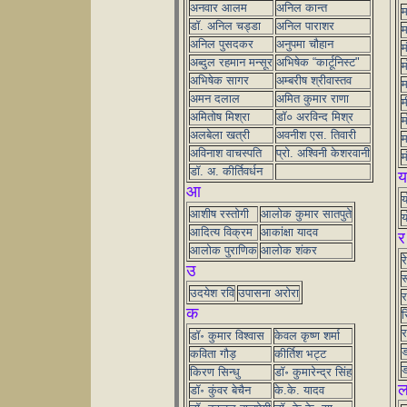
अनवार आलम
अनिल कान्त
म
डॉ. अनिल चड्डा
अनिल पाराशर
म
अनिल पुसदकर
अनुपमा चौहान
म
अब्दुल रहमान मन्सूर
अभिषेक “कार्टूनिस्ट"
म
अभिषेक सागर
अम्बरीष श्रीवास्तव
म
अमन दलाल
अमित कुमार राणा
म
अमितोष मिश्रा
डॉ० अरविन्द मिश्र
म
अलबेला खत्री
अवनीश एस. तिवारी
म
अविनाश वाचस्पति
प्रो. अश्विनी केशरवानी
म
डॉ. अ. कीर्तिवर्धन
य
आ
य
आशीष रस्तोगी
आलोक कुमार सातपुते
य
आदित्य विक्रम
आकांक्षा यादव
र
आलोक पुराणिक
आलोक शंकर
र
उ
र
उदयेश रवि
उपासना अरोरा
र
क
र
र
डॉ॰ कुमार विश्वास
केवल कृष्ण शर्मा
ड
कविता गौड़
कीर्तिश भट्ट
ड
किरण सिन्धु
डॉ॰ कुमारेन्द्र सिंह
डॉ॰ कुंवर बेचैन
के.के. यादव