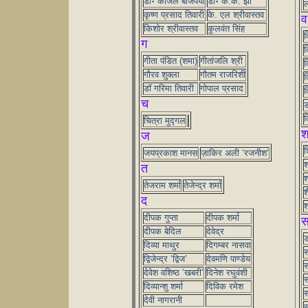
डॉ॰ काजल बाजपेयी
डॉ॰ के.के. झा
ल
कृष्ण प्रसाद तिवारी
के. एल श्रीवास्तव
व
किशोर श्रीवास्तव
कुलवंत सिंह
व
ग
व
गीता पंडित (शमा)
गीतांजलि श्री
व
गौरव शुक्ला
गौतम राजरिशी
व
डॉ गरिमा तिवारी
गोपाल प्रसाद
व
च
ड
व
चित्रा मुद्गल
ज
श
जयप्रकाश मानस
ज़ाकिर अली ‘रजनीश’
श
त
श
तेजराम शर्मा
तेजेन्द्र शर्मा
श
द
श
दीपक गुप्ता
दीपक शर्मा
दीपक बेदिल
देवेद्र
ड
दिव्या माथुर
दिगम्बर नासवा
स
द्विजेन्द्र ‘द्विज’
देवमणि पाण्डेय
स
देवेश वशिष्ठ ’खबरी’
दिनेश रघुवंशी
स
दिव्यान्शु शर्मा
दिविक रमेश
देवी नागरानी
स