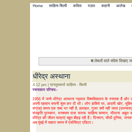
Home
साहित्य शिल्पी
कविता
ग़ज़ल
कहानी
आलेख
ध
लेबलों वाले संदेश दिखाए जा
धीरेद्र अस्थाना
4:12 pm | प्रस्तुतकर्ता साहित्य - शिल्पी
रचनाकार परिचय:-
1956 में जन्मे धीरेद्र अस्थाना गढ़वाल विश्वविद्यालय के स्नातक हैं औ
अपनी पहचान बनानी शुरू कर दी थी। लोग हाशिये पर, आदमी खोर, मुहिम, व
संग्रह) समय एक शब्द भर नहीं है, हलाहल, गुजर क्यों नहीं जाता (उपन्यास) 
संस्कृति पुरस्कार, घनश्याम दास सराफ साहित्य सम्मान, मौलाना अबुल 
धीरेद्र की जीवन यात्राएं बहुत बीहड़ रही हैं। दिनमान, चौथी दुनिया, जनस
अब मुंबई में सहारा समय में एसोसिएट एडिटर।