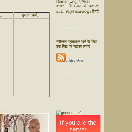
R
oman(Eng) ગુજરાતી
বাংগ্লা ଓଡ଼ିଆ ਗੁਰਮੁਖੀ తెలుగు
தமிழ் ಕನ್ನಡ മലയാളം हिन्दी
ं...
पुस्तक चर्चा...
स्थाई पाठक बनें ...
नवीनतम प्रकाशन पाने के लिए
इस चिह्न पर चटका लगाएं
साहित्य शिल्पी
फेसबुक पर पसंद करें...
चर्चा