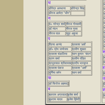
ध
स
धीरेद्र अस्थाना
धीरेन्द्र सिंह
स
धीरज आमेटा "धीर"
स
न
स
स
पं० नरेन्द्र शर्मा
नीरज गोस्वामी
स
डॉ.नंदन
नीरज गुप्ता
स
नीरज पाल
नूपुर अहूजा
स
प
ड
प्रिया आनंद
प्रकाश 'अर्श'
स
डॉ० प्रेम जन्मेजय
प्रवीण शुक्ला
श
प्रकाश चंडालिया
पवन कुमार ’चंदन’
श
प्राण शर्मा
प्रवीण पंडित
श
प्रभुदयाल श्रीवास्तव
प्रदीप भारद्वाज
ह
प्रकाश पंकज
प्रकाश "अर्श"
पूर्णिमा वर्मन
पवन वर्मा
ह
फ
त
डॉ फिरोज अहमद
त
ब
ज्
बलराम अग्रवाल
बृजेश शर्मा
ज
बुधराम यादव
बृजेश द्विवेदी