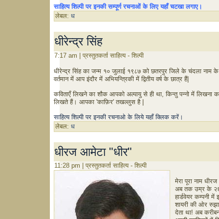
साहित्य
शिल्पी
पर
इनकी
सम्पूर्ण
रचनाओं
के
लिए
यहाँ
चटखा
लगाए।
लेबल:
ध
धीरेन्द्र सिंह
7:17 am | प्रस्तुतकर्ता साहित्य - शिल्पी
धीरेन्द्र सिंह का जन्म १० जुलाई १९८७ को छतरपुर जिले के चंदला नाम के गा
वर्तमान में आप इंदौर में अभियन्त्रिकी में द्वितीय वर्ष के छात्र हैं|
कविताएँ लिखने का शौक आपको अल्पायु से ही था, किन्तु पन्नो में लिखना कक्षा
लिखते हैं। आपका 'काफ़िर' तखल्लुस है |
साहित्य शिल्पी पर इनकी रचनाओ के लिये यहाँ क्लिक करें।
लेबल:
ध
धीरज आमेटा "धीर"
11:28 pm | प्रस्तुतकर्ता साहित्य - शिल्पी
मेरा पूरा नाम धीरज 
अब तक उम्र के २६ स
हार्डवेयर कम्पनी मे
शायरी की ओर रुझान
देता था! अब करीबन 