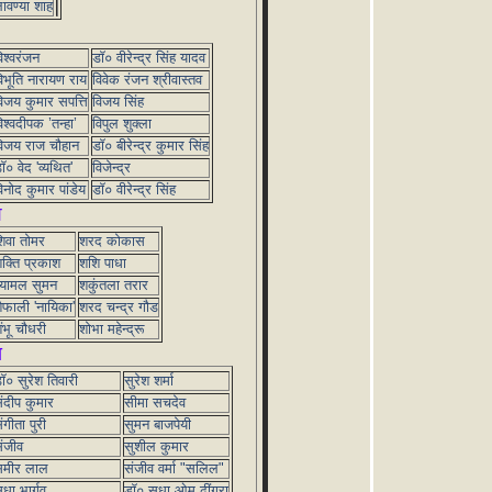
ावण्या शाह
िश्वरंजन
डॉ० वीरेन्द्र सिंह यादव
िभूति नारायण राय
विवेक रंजन श्रीवास्तव
िजय कुमार सपत्ति
विजय सिंह
िश्वदीपक ’तन्हा’
विपुल शुक्ला
िजय राज चौहान
डॉ० बीरेन्द्र कुमार सिंह
ॉ० वेद 'व्यथित'
विजेन्द्र
िनोद कुमार पांडेय
डॉ० वीरेन्द्र सिंह
श
िवा तोमर
शरद कोकास
क्ति प्रकाश
शशि पाधा
्यामल सुमन
शकुंतला तरार
ैफाली 'नायिका'
शरद चन्द्र गौड
ंभू चौधरी
शोभा महेन्द्रू
स
ॉ० सुरेश तिवारी
सुरेश शर्मा
ंदीप कुमार
सीमा सचदेव
ंगीता पुरी
सुमन बाजपेयी
ंजीव
सुशील कुमार
समीर लाल
संजीव वर्मा "सलिल"
ुधा भार्गव
डॉ० सुधा ओम ढींगरा