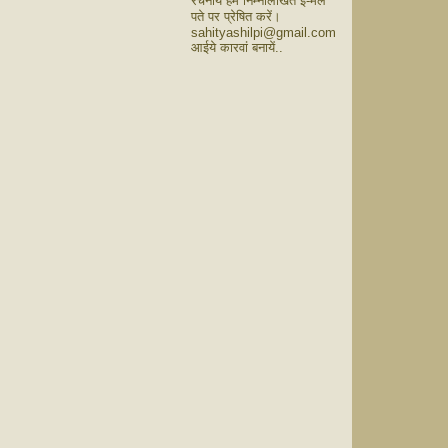
रचनायें हमें निम्नलिखित ई-मेल
पते पर प्रेषित करें।
sahityashilpi@gmail.com
आईये कारवां बनायें..