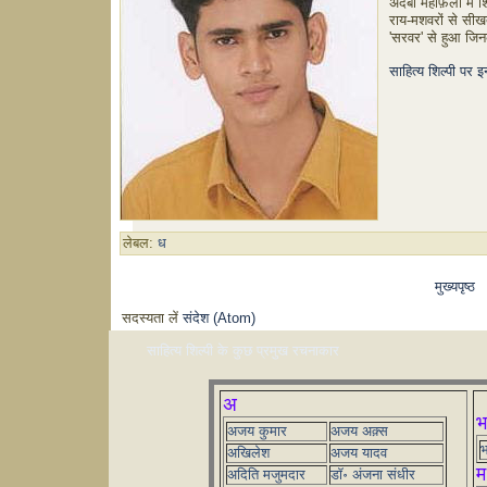
अदबी महफ़िलों में 
राय-मशवरों से सीखत
'सरवर' से हुआ जिन
साहित्य शिल्पी पर 
लेबल:
ध
मुख्यपृष्ठ
सदस्यता लें
संदेश (Atom)
साहित्य शिल्पी के कुछ प्रमुख रचनाकार
अ
भ
अजय कुमार
अजय अक़्स
भ
अखिलेश
अजय यादव
म
अदिति मजुमदार
डॉ॰ अंजना संधीर