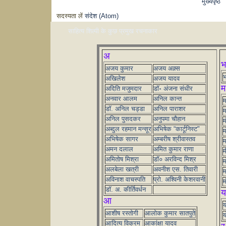
मुख्यपृष्ठ
सदस्यता लें
संदेश (Atom)
साहित्य शिल्पी के कुछ प्रमुख रचनाकार
अ
भ
अजय कुमार
अजय अक़्स
भ
अखिलेश
अजय यादव
म
अदिति मजुमदार
डॉ॰ अंजना संधीर
अनवार आलम
अनिल कान्त
म
डॉ. अनिल चड्डा
अनिल पाराशर
म
अनिल पुसदकर
अनुपमा चौहान
म
अब्दुल रहमान मन्सूर
अभिषेक “कार्टूनिस्ट"
म
अभिषेक सागर
अम्बरीष श्रीवास्तव
म
अमन दलाल
अमित कुमार राणा
म
अमितोष मिश्रा
डॉ० अरविन्द मिश्र
म
अलबेला खत्री
अवनीश एस. तिवारी
म
अविनाश वाचस्पति
प्रो. अश्विनी केशरवानी
म
डॉ. अ. कीर्तिवर्धन
य
आ
य
आशीष रस्तोगी
आलोक कुमार सातपुते
य
आदित्य विक्रम
आकांक्षा यादव