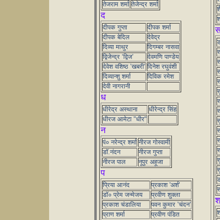
तेजराम शर्मा
तेजेन्द्र शर्मा
श
द
श
दीपक गुप्ता
दीपक शर्मा
दीपक बेदिल
देवेद्र
ड
दिव्या माथुर
दिगम्बर नासवा
स
द्विजेन्द्र ‘द्विज’
देवमणि पाण्डेय
स
देवेश वशिष्ठ ’खबरी’
दिनेश रघुवंशी
स
दिव्यान्शु शर्मा
दिविक रमेश
देवी नागरानी
स
ध
स
धीरेद्र अस्थाना
धीरेन्द्र सिंह
स
धीरज आमेटा "धीर"
स
न
स
स
पं० नरेन्द्र शर्मा
नीरज गोस्वामी
स
डॉ.नंदन
नीरज गुप्ता
स
नीरज पाल
नूपुर अहूजा
स
प
ड
प्रिया आनंद
प्रकाश 'अर्श'
स
डॉ० प्रेम जन्मेजय
प्रवीण शुक्ला
श
प्रकाश चंडालिया
पवन कुमार ’चंदन’
श
प्राण शर्मा
प्रवीण पंडित