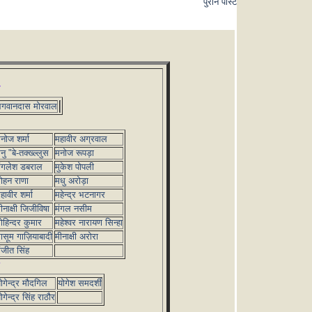
पुराने पोस्ट
गवानदास मोरवाल
नोज शर्मा
महावीर अग्रवाल
नु "बे-तक्ख्ल्लुस
मनोज रूपड़ा
ंगलेश डबराल
मुकेश पोपली
ोहन राणा
मधु अरोड़ा
हावीर शर्मा
महेन्द्र भटनागर
ीनाक्षी जिजीविषा
मंगल नसीम
ोहिन्दर कुमार
महेश्वर नारायण सिन्हा
ासूम गाज़ियाबादी
मीनाक्षी अरोरा
ंजीत सिंह
ोगेन्द्र मौदगिल
योगेश समदर्शी
ोगेन्द्र सिंह राठौर