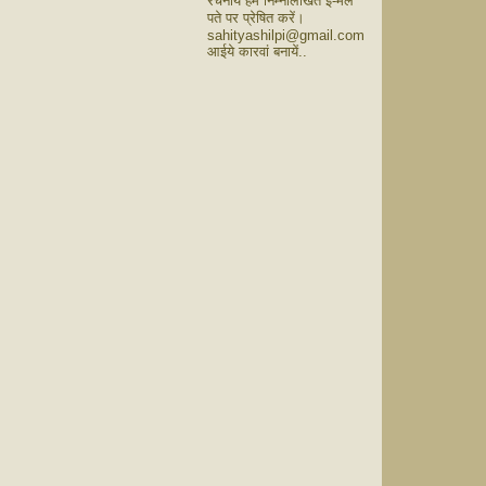
रचनायें हमें निम्नलिखित ई-मेल
पते पर प्रेषित करें।
sahityashilpi@gmail.com
आईये कारवां बनायें..