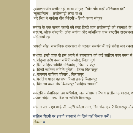
प्रकाशनाधीन छत्तीसगढ़ी काव्य संग्रह- "मोर गाँव कहाँ सोरियावत हंव"
"सुखवन्तिन" - छत्तीसगढ़ी लोक कथा
"तेरे लिए मै गाऊंगा गीत जिंदगी"- हिन्दी काव्य संग्रह
समाज के एक सजग प्रहरी की तरह हिन्दी एवम छत्तीसगढ़ी की रचनाओं के माध
संरक्षण, लोक संस्कृति, लोक मर्यादा और आंचलिक एवम राष्ट्रीय सदभाव
अभिलाषी रहा.
आपसी स्नेह, सामाजिक समरसता के प्रबल समर्थन में कई संदेश जन रचना
संभवतः इन्ही वजह से इस अदने से रचनाकार को कई साहित्य एवम कला से जुड
१. तांदुला तरंग कला समिति बालोद, जिला दुर्ग
२. पैरी साहित्य समिति गरियाबंद , जिला रायपुर
३. हिन्दी साहित्य समिति मुंगेली , जिला बिलासपुर
४. समन्वय साहित्य परिवार , बिलासपुर
५. प्रांतीय यादव महासभा जिला इकाई बिलासपुर
६. बिलासा कला मंच बिलासपुर "साहित्य सम्मान"
सम्प्रति - सेवानिवृत्त उप अभियंता, जल संसाधन विभाग छत्तीसगढ़ शासन, अ
अध्यक्ष चंदेला नगर विकास समिति बिलासपुर
वर्तमान पता - एम.आई.जी. -ए/8 चंदेला नगर, रिंग रोड क्र 2 बिलासपुर
साहित्य शिल्पी पर इनकी रचनाओ के लिये यहाँ क्लिक करें।
लेबल:
ब