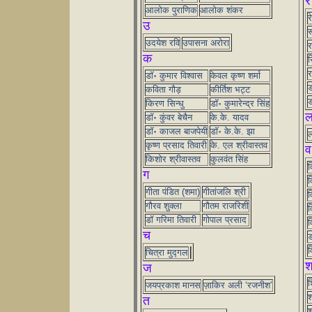
र
आलोक पुराणिक
आलोक शंकर
र
उ
र
उदयेश रवि
उपासना अरोरा
र
क
र
र
डॉ॰ कुमार विश्वास
केवल कृष्ण शर्मा
ड
कविता गौड़
कीर्तिश भट्ट
ड
किरण सिन्धु
डॉ॰ कुमारेन्द्र सिंह
डॉ॰ कुंवर बेचैन
के.के. यादव
डॉ॰ काजल बाजपेयी
डॉ॰ के.के. झा
ल
कृष्ण प्रसाद तिवारी
के. एल श्रीवास्तव
व
किशोर श्रीवास्तव
कुलवंत सिंह
व
ग
व
गीता पंडित (शमा)
गीतांजलि श्री
व
गौरव शुक्ला
गौतम राजरिशी
व
डॉ गरिमा तिवारी
गोपाल प्रसाद
व
च
ड
व
चित्रा मुद्गल
ज
श
जयप्रकाश मानस
ज़ाकिर अली ‘रजनीश’
श
त
श