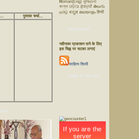
R
oman(Eng) ગુજરાતી
বাংগ্লা ଓଡ଼ିଆ ਗੁਰਮੁਖੀ తెలుగు
தமிழ் ಕನ್ನಡ മലയാളം हिन्दी
ं...
पुस्तक चर्चा...
स्थाई पाठक बनें ...
नवीनतम प्रकाशन पाने के लिए
इस चिह्न पर चटका लगाएं
साहित्य शिल्पी
फेसबुक पर पसंद करें...
चर्चा