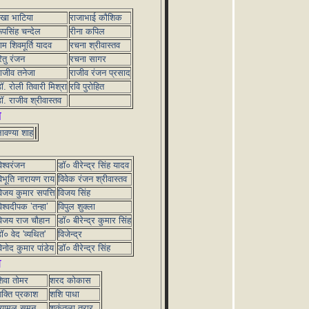
ेखा भाटिया
राजाभाई कौशिक
ूपसिंह चन्देल
रीना कपिल
ाम शिवमूर्ति यादव
रचना श्रीवास्तव
ितु रंजन
रचना सागर
ाजीव तनेजा
राजीव रंजन प्रसाद
ॉ. रोली तिवारी मिश्रा
रवि पुरोहित
ॉ. राजीव श्रीवास्तव
ल
ावण्या शाह
िश्वरंजन
डॉ० वीरेन्द्र सिंह यादव
िभूति नारायण राय
विवेक रंजन श्रीवास्तव
िजय कुमार सपत्ति
विजय सिंह
िश्वदीपक ’तन्हा’
विपुल शुक्ला
िजय राज चौहान
डॉ० बीरेन्द्र कुमार सिंह
ॉ० वेद 'व्यथित'
विजेन्द्र
िनोद कुमार पांडेय
डॉ० वीरेन्द्र सिंह
श
िवा तोमर
शरद कोकास
क्ति प्रकाश
शशि पाधा
्यामल सुमन
शकुंतला तरार