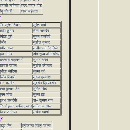
ैफाली 'नायिका'
शरद चन्द्र गौड
ंभू चौधरी
शोभा महेन्द्रू
स
ॉ० सुरेश तिवारी
सुरेश शर्मा
ंदीप कुमार
सीमा सचदेव
ंगीता पुरी
सुमन बाजपेयी
ंजीव
सुशील कुमार
समीर लाल
संजीव वर्मा "सलिल"
ुधा भार्गव
डॉ० सुधा ओम ढींगरा
त्यजीत भट्टाचार्य
सुभाष नीरव
तपाल ख्याल
सुशील छोक्कर
ुनीता चोटिया
सुषमा गर्ग
ंजीव तिवारी
सूरज प्रकाश
.र. हरनोट
सुदर्शन प्रियदर्शनी
नत कुमार जैन
सुमित सिंह
ुमन 'मीत'
सुषमा झा
ुलभ 'सतरंगी'
डॉ० सुभाष राय
ॉ० मोहम्मद साजिद खान
संगीता मनराल
ंजय जनांगल
सरोज त्यागी
्र
्रद्धा जैन
श्रीकान्त मिश्र 'कान्त'